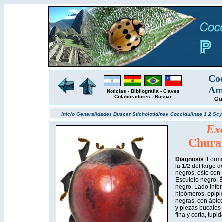
Coc
Amé
Noticias
-
Bibliografía
-
Claves
Colaboradores
-
Buscar
Gu
Inicio
Generalidades
Buscar
Sticholotidinae
Coccidulinae 1
2
Scy
Exo
Churat
Diagnosis
: Form
la 1/2 del largo 
negros, este con 
Escutelo negro. É
negro. Lado infe
hipómeros, epipl
negras, con ápice
y piezas bucales 
fina y corta, tupid