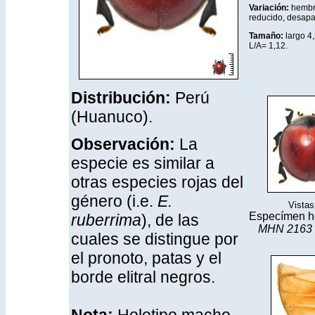
Variación:
hembra
reducido, desapa
Tamaño:
largo 4
L/A= 1,12.
Distribución
:
Perú
(Huanuco).
Observación:
La
especie es similar a
otras especies rojas del
género (i.e.
E.
Vistas 
Especímen h
ruberrima
), de las
MHN 2163
cuales se distingue por
el pronoto, patas y el
borde elitral negros.