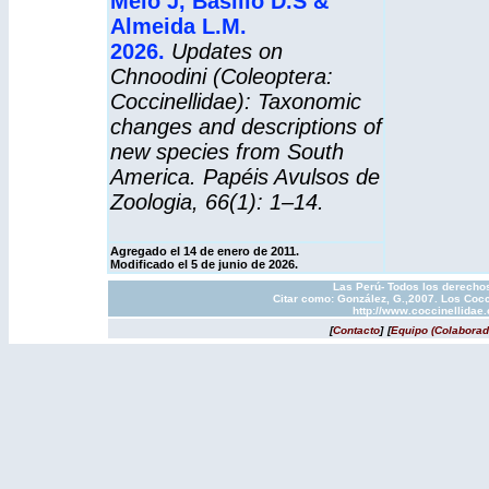
Melo J, Basilio D.S &
Almeida L.M.
2026.
Updates on
Chnoodini (Coleoptera:
Coccinellidae): Taxonomic
changes and descriptions of
new species from South
America. Papéis Avulsos de
Zoologia, 66(1): 1–14.
Agregado el 14 de enero de 2011.
Modificado el 5 de junio de 2026.
Las Perú- Todos los derechos
Citar como: González, G.,2007. Los Cocc
http://www.coccinellidae
[
Contacto
]
[
Equipo (Colaborad