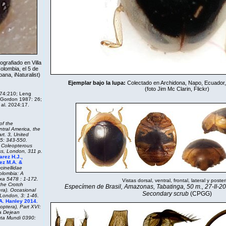
ografiado en Villa
olombia, el 5 de
mbana,
iNaturalist
)
Ejemplar bajo la lupa:
Colectado en Archidona, Napo, Ecuador,
(foto Jim Mc Clarin,
Flickr
)
74:210; Leng
 Gordon 1987: 26;
 al. 2024:17.
of the
tral America, the
rt. 3,
United
5: 343-550.
e Coleopterous
ess, London, 311 p.
rez H.J.,
ez M.A. &
cinellidae
olombia: A
xa
5478 : 1-172.
Vistas dorsal, ventral, frontal, lateral y posteri
the Crotch
Especímen de Brasil, Amazonas, Tabatinga, 50 m., 27-II-200
era).
Occasional
Secondary scrub
(CPGG)
London, 3: 1-46.
A. Hanley 2014.
optera), Part XVI:
a
Dejean
cta Mundi
0390: