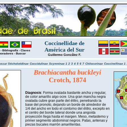
Coccinellidae de
América del Sur
-
Bibliografía
-
Claves
boradores
-
Buscar
Guillermo González F.
uscar
Sticholotidinae
Coccidulinae
Scymninae 1
2
3
4
5
6
7
Chilocorinae
Coccinellinae 1
Brachiacantha buckleyi
Crotch, 1874
Diagnosis
: Forma ovalada bastante ancha y regular,
de color amarillo algo ocre. Una gran mancha negra
ovalada cubre gran parte del élitro, penetrando la
base del pronoto, dejando un borde de alrededor de
1/4 del ancho en todo el contorno del élitro, excepto en
el centro del borde lateral donde una angosta
proyección llega hasta el margen. Meso, metasterno y
primer segmento abdominal negros. Patas, antenas y
piezas bucales marrón amarillentas.