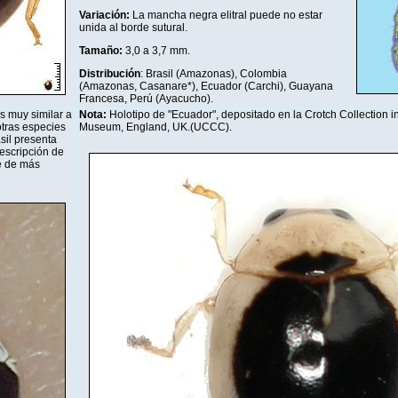
Variación:
La mancha negra elitral puede no estar
unida al borde sutural.
Tamaño:
3,0 a 3,7 mm
.
Distribución
: Brasil (Amazonas), Colombia
(Amazonas, Casanare*), Ecuador (Carchi), Guayana
Francesa, Perú (Ayacucho).
s muy similar a
Nota:
Holotipo de "Ecuador", depositado en la Crotch Collection 
otras especies
Museum, England, UK.(UCCC).
asil presenta
escripción de
e de más