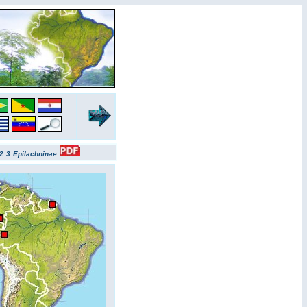
2
3
Epilachninae