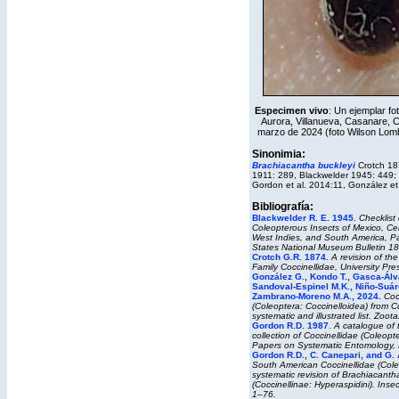
Especimen vivo
:
Un ejemplar fot
Aurora, Villanueva, Casanare, C
marzo de 2024 (foto Wilson Lo
Sinonimia:
Brachiacantha buckleyi
Crotch 18
1911: 289, Blackwelder 1945: 449;
Gordon et al. 2014:11, González et
Bibliografía:
Blackwelder R. E. 1945
.
Checklist 
Coleopterous Insects of Mexico, Cen
West Indies, and South America, Pa
States National Museum Bulletin
18
Crotch G.R. 1874
.
A revision of th
Family Coccinellidae
, University Pr
González G., Kondo T., Gasca-Álva
Sandoval-Espinel M.K., Niño-Suár
Zambrano-Moreno M.A., 2024.
Coc
(Coleoptera: Coccinelloidea) from C
systematic and illustrated list.
Zoota
Gordon R.D. 1987
.
A catalogue of 
collection of Coccinellidae (Coleopt
Papers on Systematic Entomology,
Gordon R.D., C. Canepari, and G. 
South American Coccinellidae (Cole
systematic revision of
Brachiacanth
(Coccinellinae: Hyperaspidini).
Inse
1–76.