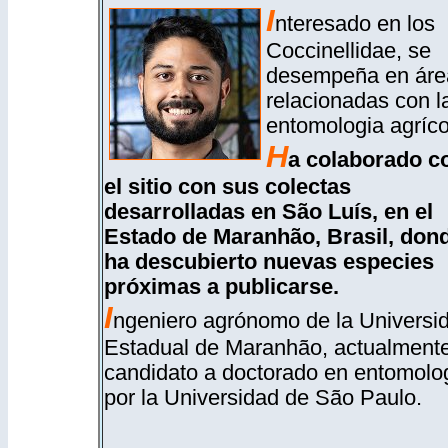
I
nteresado en los
Coccinellidae, se
desempeña en áre
relacionadas con l
entomologia agríco
H
a colaborado c
el sitio con sus colectas
desarrolladas en São Luís, en el
Estado de Maranhão, Brasil, don
ha descubierto nuevas especies
próximas a publicarse.
I
ngeniero agrónomo de la Universi
Estadual de Maranhão, actualment
candidato a doctorado en entomolo
por la Universidad de São Paulo.