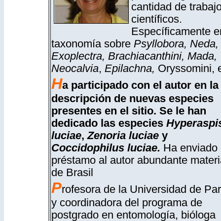
cantidad de trabaj
científicos.
Específicamente e
taxonomía sobre
Psyllobora, Neda,
Exoplectra, Brachiacanthini, Mada,
Neocalvia
,
Epilachna,
Oryssomini, e
H
a participado con el autor en la
descripción de nuevas especies
presentes en el sitio. Se le han
dedicado las especies
Hyperaspi
luciae
,
Zenoria luciae
y
Coccidophilus luciae
.
Ha enviado
préstamo al autor abundante materi
de Brasil
P
rofesora de la Universidad de Pa
y coordinadora del programa de
postgrado en entomología, bióloga