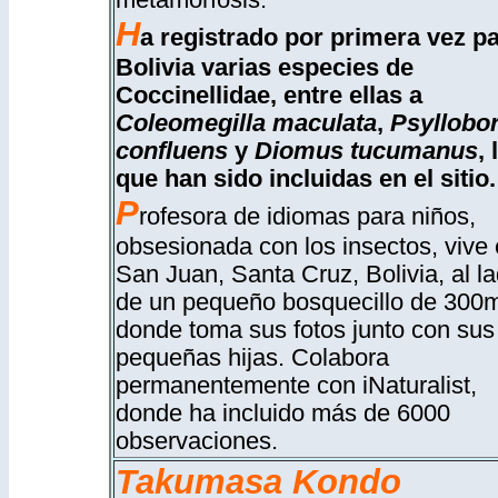
metamorfosis.
H
a registrado por primera vez p
Bolivia varias especies de
Coccinellidae, entre ellas a
Coleomegilla maculata
,
Psyllobo
confluens
y
Diomus tucumanus
, 
que han sido incluidas en el sitio.
P
rofesora de idiomas para niños,
obsesionada con los insectos, vive
San Juan, Santa Cruz, Bolivia, al l
de un pequeño bosquecillo de 300
donde toma sus fotos junto con sus
pequeñas hijas. Colabora
permanentemente con
iNaturalist
,
donde ha incluido más de 6000
observaciones.
Takumasa Kondo