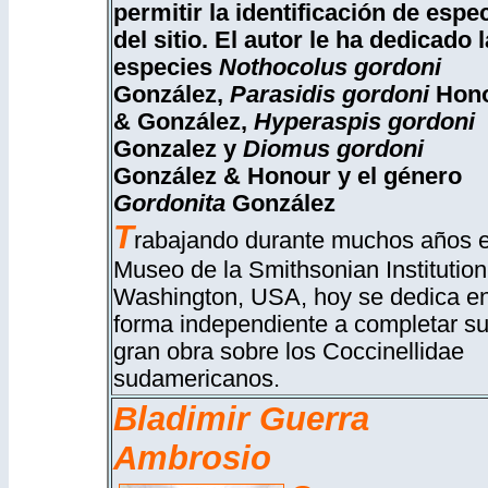
permitir la identificación de espe
del sitio. El autor le ha dedicado 
especies
Nothocolus gordoni
González,
Parasidis gordoni
Hon
& González,
Hyperaspis gordoni
Gonzalez y
Diomus gordoni
González & Honour y el género
Gordonita
González
T
rabajando durante muchos años e
Museo de la Smithsonian Institution
Washington, USA, hoy se dedica e
forma independiente a completar s
gran obra sobre los Coccinellidae
sudamericanos.
Bladimir Guerra
Ambrosio