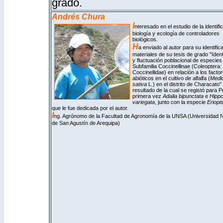
grado.
Andrés Chura
I
nteresado en el estudio de la identifi
biología y ecología de controladores
biológicos.
H
a enviado al autor para su identific
materiales de su tesis de grado "Ident
y fluctuación poblacional de especies 
Subfamilia Coccinellinae (Coleoptera:
Coccinellidae) en relación a los facto
abióticos en el cultivo de alfalfa (
Medi
sativa
L.) en el distrito de Characato"
resultado de la cual se registó para P
primera vez
Adalia bipunctata
e
Hipp
variegata
, junto con la especie
Eriopi
que le fue dedicada por el autor.
I
ng. Agrónomo de la Facultad de Agronomía de la UNSA (Universidad N
de San Agustín de Arequipa)