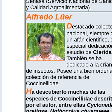
Senasa (Servicio Nacional de Sani
y Calidad Agroalimentaria).
Alfredo Lüer
D
estacado colecto
nacional, siempre 
un afán científico,
especial dedicació
estudio de
Clerida
También se ha
dedicado a la cria
de insectos. Posee una bien orden
colección de referencia de
Coccinellidae
H
a descubierto muchas de las
especies de Coccinellidae descri
por el autor, entre ellas
Cycloned
pretiosa
, Nothocolus chusqueae
,