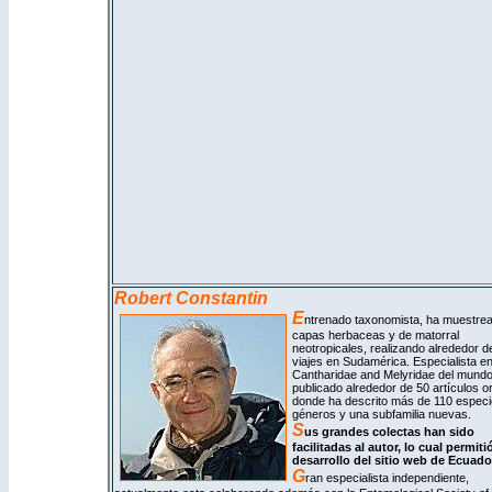
Robert
Constantin
E
ntrenado taxonomista, ha muestrea
capas herbaceas y de matorral
neotropicales,
realizando alrededor d
viajes en Sudamérica. Especialista e
Cantharidae and Melyridae del mundo
publicado alrededor de 50 artículos or
donde ha descrito más de 110 especi
géneros y una subfamilia nuevas.
S
us grandes colectas han sido
facilitadas al autor, lo cual permitió
desarrollo del sitio web de Ecuado
G
ran especialista independiente,