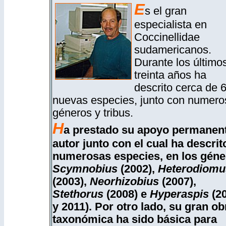
E
s el gran
especialista en
Coccinellidae
sudamericanos.
Durante los último
treinta años ha
descrito cerca de 
nuevas especies, junto con numero
géneros y tribus.
H
a prestado su apoyo permanent
autor junto con el cual ha descrit
numerosas especies, en los géne
Scymnobius
(2002),
Heterodiomu
(2003),
Neorhizobius
(2007),
Stethorus
(2008) e
Hyperaspis
(2
y 2011). Por otro lado, su gran ob
taxonómica ha sido básica para