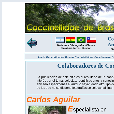
Co
Am
Noticias
-
Bibliografía
-
Claves
Colaboradores
-
Buscar
Gu
Inicio
Generalidades
Buscar
Sticholotidinae
Coccidulinae
S
Colaboradores
de Coc
La publicación de este sitio es el resultado de la c
interés por el tema, colectas, identificaciones y conoc
enviado especímenes al autor o hayan dado otro tipo de
de los que no se dispone fotografías se colocan al final.
Carlos Aguilar
E
specialista en