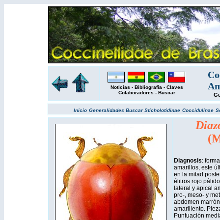
Co
Am
Noticias
-
Bibliografía
-
Claves
Colaboradores
-
Buscar
Gu
Inicio
Generalidades
Buscar
Sticholotidinae
Coccidulinae
S
Diaz
(M
Diagnosis
: form
amarillos, este ú
en la mitad poster
élitros rojo páli
lateral y apical a
pro-, meso- y met
abdomen marrón o
amarillento. Piez
Puntuación media