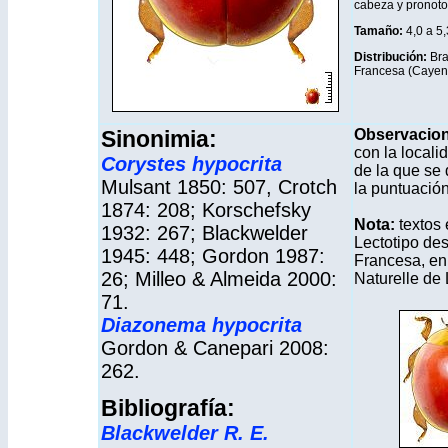
cabeza y pronoto y
Tamaño:
4,0 a 5
Distribución
:
Bra
Francesa (Cayen
Sinonimia:
Observacio
con la locali
Corystes hypocrita
de la que se 
Mulsant 1850: 507, Crotch
la puntuación
1874: 208; Korschefsky
Nota:
textos
1932: 267; Blackwelder
Lectotipo de
1945: 448; Gordon 1987:
Francesa, en
26; Milleo & Almeida 2000:
Naturelle de
71.
Diazonema hypocrita
Gordon & Canepari 2008:
262.
Bibliografía:
Blackwelder R. E.