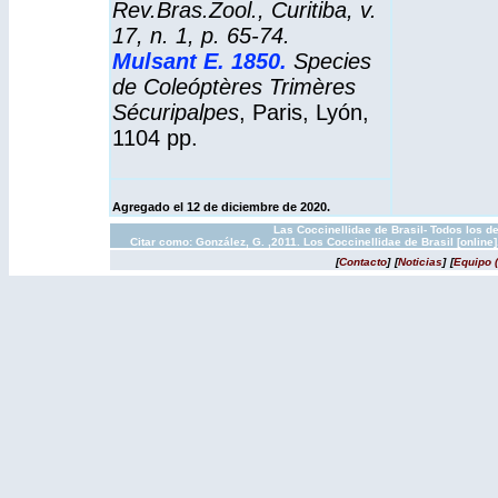
Rev.Bras.Zool., Curitiba, v.
17, n. 1, p. 65-74.
Mulsant E. 1850
.
Species
de Coleóptères Trimères
Sécuripalpes
, Paris, Lyón,
1104 pp.
Agregado el 12 de diciembre de 2020.
Las Coccinellidae de Brasil- Todos los d
Citar como: González, G. ,2011. Los Coccinellidae de Brasil [onlin
[
Contacto
]
[
Noticias
]
[
Equipo 