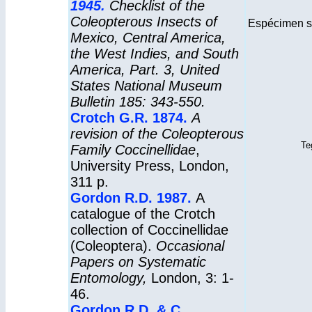
1945.
Checklist of the
Coleopterous Insects of
Espécimen si
Mexico, Central America,
the West Indies, and South
America, Part. 3, United
States National Museum
Bulletin 185: 343-550.
Crotch G.R. 1874.
A
revision of the Coleopterous
Te
Family Coccinellidae
,
University Press, London,
311 p.
Gordon R.D. 1987.
A
catalogue of the Crotch
collection of Coccinellidae
(Coleoptera).
Occasional
Papers on Systematic
Entomology,
London, 3: 1-
46.
Gordon R.D. & C.