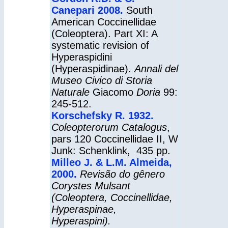
Canepari 2008.
South
American Coccinellidae
(Coleoptera). Part XI: A
systematic revision of
Hyperaspidini
(Hyperaspidinae).
Annali
del
Museo Civico
di Storia
Naturale
Giacomo
Doria
99:
245-512.
Korschefsky R. 1932.
Coleopterorum Catalogus
,
pars 120 Coccinellidae II, W
Junk: Schenklink, 435 pp.
Milleo J. & L.M. Almeida,
2000.
Revisão do gênero
Corystes Mulsant
(Coleoptera, Coccinellidae,
Hyperaspinae,
Hyperaspini).