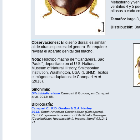
Metasterno y vent
ventritos 4 y 5 p
pilosos a cada c
Tamaño:
largo 3
Distribución
:
Bra
Observaciones:
El diseño dorsal es similar
al de otras especies del género. Se requiere
revisar el aparato genital del macho.
Nota:
Holotipo macho de " Cantareira, Sao
Paulo", depositado en el U.S. National
Museum of Natural History, Smithsonian
Institution, Washington, USA (USNM). Textos
e imágenes adaptados de Canepari
et al.
(2013).
Sinonimia:
Dilatitibialis
elaine
Canepari & Gordon, en Canepari
et al.
2013: 65.
Bibliografía:
Canepari C., R.D. Gordon & G.A. Hanley
2013
.
South American Coccinellidae (Coleoptera),
Part XV: systematic revision of Dilatitibialis Duverger
(Coccidulinae; Hyperaspidini). Insecta Mundi 0312: 1-
91.