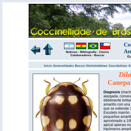
Co
Am
Noticias
-
Bibliografía
-
Claves
Colaboradores
-
Buscar
Gu
Inicio
Generalidades
Buscar
Sticholotidinae
Coccidulinae
S
Dila
Canepa
Diagnosis
(mach
alargada, convexa
débilmente brilla
amarillo con un
que se extiende 3
Escutelo marrón.
pequeñas amarilla
aproximado a 1/6 d
apical apenas ma
hipómeros amaril