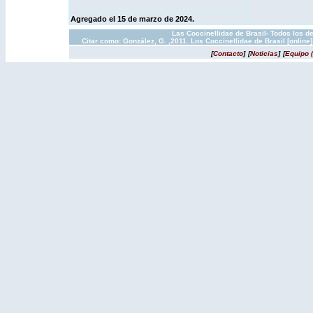
Agregado el 15 de marzo de 2024.
Las Coccinellidae de Brasil- Todos los d
Citar como: González, G. ,2011. Los Coccinellidae de Brasil [onlin
[
Contacto
]
[
Noticias
]
[
Equipo 