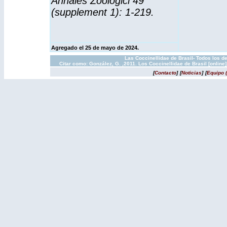
Annales Zoologici 49
(supplement 1): 1-219.
Agregado el 25 de mayo de 2024.
Las Coccinellidae de Brasil- Todos los d
Citar como: González, G. ,2011. Los Coccinellidae de Brasil [onlin
[
Contacto
]
[
Noticias
]
[
Equipo 