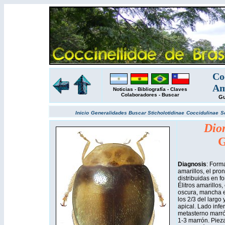
Co
Am
Noticias
-
Bibliografía
-
Claves
Colaboradores
-
Buscar
Gu
Inicio
Generalidades
Buscar
Sticholotidinae
Coccidulinae
S
Dio
G
Diagnosis
: Form
amarillos, el pr
distribuidas en f
Élitros amarillos
oscura, mancha ex
los 2/3 del largo 
apical. Lado infe
metasterno marrón
1-3 marrón. Pieza