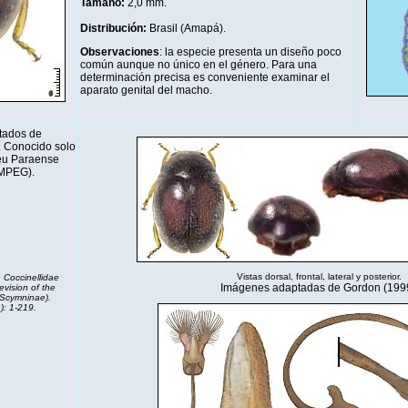
Tamaño:
2,0 mm.
Distribución
:
Brasil (Amapá).
Observaciones
: la especie presenta un diseño poco
común aunque no único en el género. Para una
determinación precisa es conveniente examinar el
aparato genital del macho.
tados de
. Conocido solo
eu Paraense
(MPEG).
.
Vistas dorsal, frontal, lateral y posterior.
 Coccinellidae
Imágenes adaptadas de Gordon (1999
evision of the
(Scymninae).
): 1-219.