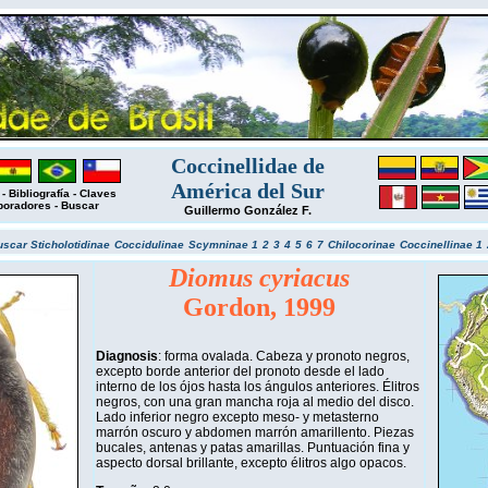
Coccinellidae de
América del Sur
-
Bibliografía
-
Claves
boradores
-
Buscar
Guillermo González F.
uscar
Sticholotidinae
Coccidulinae
Scymninae 1
2
3
4
5
6
7
Chilocorinae
Coccinellinae 1
Diomus cyriacus
Gordon, 1999
Diagnosis
: forma ovalada. Cabeza y pronoto negros,
excepto borde anterior del pronoto desde el lado
interno de los ójos hasta los ángulos anteriores. Élitros
negros, con una gran mancha roja al medio del disco.
Lado inferior negro excepto meso- y metasterno
marrón oscuro y abdomen marrón amarillento. Piezas
bucales, antenas y patas amarillas. Puntuación fina y
aspecto dorsal brillante, excepto élitros algo opacos.