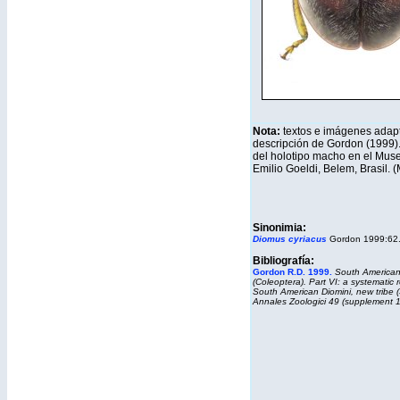
Nota:
textos e imágenes adap
descripción de Gordon (1999)
del holotipo macho en el Mus
Emilio Goeldi, Belem, Brasil. 
Sinonimia:
Diomus cyriacus
Gordon 1999:62
Bibliografía:
Gordon R.D. 1999.
South American
(Coleoptera). Part VI: a systematic r
South American Diomini, new tribe 
Annales Zoologici 49 (supplement 1