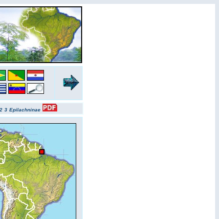
2
3
Epilachninae