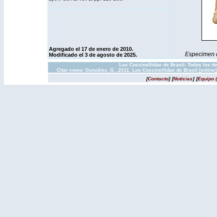
Agregado el 17 de enero de 2010.
Especimen de
Modificado el 3 de agosto de 2025.
Las Coccinellidae de Brasil- Todos los d
Citar como: González, G. ,2011. Los Coccinellidae de Brasil [onlin
[
Contacto
]
[
Noticias
]
[
Equipo 