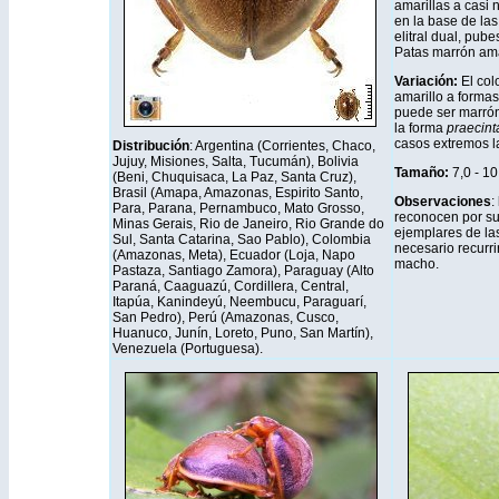
amarillas a casi 
en la base de las
elitral dual, pub
Patas marrón ama
Variación:
El col
amarillo a formas 
puede ser marrón
la forma
praecint
casos extremos l
Distribución
: Argentina (Corrientes, Chaco,
Jujuy, Misiones, Salta, Tucumán), Bolivia
Tamaño:
7,0 - 1
(Beni, Chuquisaca, La Paz, Santa Cruz),
Brasil (Amapa, Amazonas, Espirito Santo,
Observaciones
:
Para, Parana, Pernambuco, Mato Grosso,
reconocen por su 
Minas Gerais, Rio de Janeiro, Rio Grande do
ejemplares de la
Sul, Santa Catarina, Sao Pablo), Colombia
necesario recurrir
(Amazonas, Meta), Ecuador (Loja, Napo
macho.
Pastaza, Santiago Zamora), Paraguay (Alto
Paraná, Caaguazú, Cordillera, Central,
Itapúa, Kanindeyú, Neembucu, Paraguarí,
San Pedro), Perú (Amazonas, Cusco,
Huanuco, Junín, Loreto, Puno, San Martín),
Venezuela (Portuguesa).