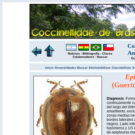
Co
Am
Noticias
-
Bibliografía
-
Claves
Colaboradores
-
Buscar
Gu
Inicio
Generalidades
Buscar
Sticholotidinae
Coccidulinae
S
Epi
(Guerín
Diagnosis
: Form
continuamente cu
del largo del éli
amarillento, exce
zonas medias neg
bordes laterales 
negros. Lado infe
hipómeros y 1/3 e
de epipleuras ma