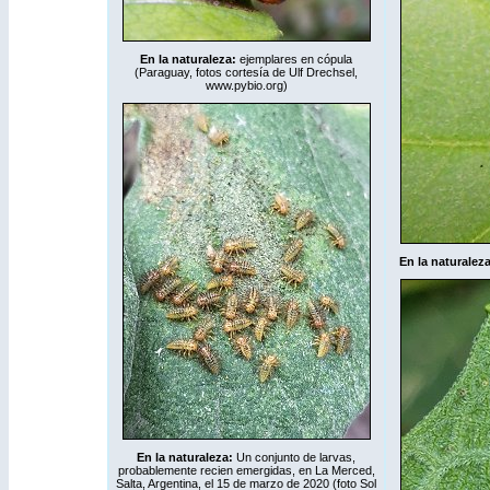
En la naturaleza:
ejemplares en cópula
(Paraguay, fotos cortesía de Ulf Drechsel,
www.pybio.org
)
En la naturalez
En la naturaleza:
Un conjunto de larvas,
probablemente recien emergidas, en La Merced,
Salta, Argentina, el 15 de marzo de 2020 (foto Sol