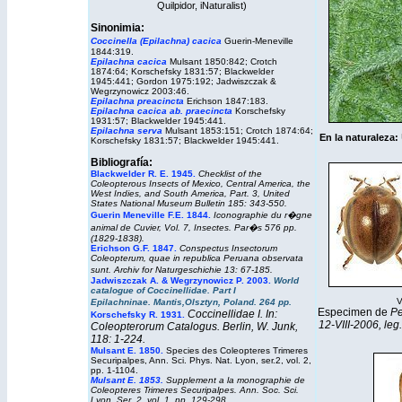
Quilpidor,
iNaturalist
)
Sinonimia:
Coccinella (Epilachna) cacica
Guerin-Meneville
1844:319.
Epilachna cacica
Mulsant 1850:842; Crotch
1874:64; Korschefsky 1831:57; Blackwelder
1945:441; Gordon 1975:192;
Jadwiszczak &
Wegrzynowicz 2003:46.
Epilachna preacincta
Erichson 1847:183.
Epilachna cacica ab. praecincta
Korschefsky
1931:57; Blackwelder 1945:441.
Epilachna serva
Mulsant 1853:151;
Crotch 1874:64;
En la naturaleza:
Korschefsky 1831:57; Blackwelder 1945:441.
Bibliografía:
Blackwelder R. E. 1945.
Checklist of the
Coleopterous Insects of Mexico, Central America, the
West Indies, and South America, Part. 3,
United
States National Museum Bulletin
185: 343-550.
Guerin Meneville F.E. 1844.
Iconographie du r�gne
animal de Cuvier, Vol. 7, Insectes. Par�s 576 pp.
(1829-1838).
Erichson G.F. 1847.
Conspectus Insectorum
Coleopterum, quae in republica Peruana observata
sunt. Archiv for Naturgeschichie 13: 67-185.
Jadwiszczak A. & Wegrzynowicz P. 2003.
World
catalogue of Coccinellidae. Part I
V
Epilachninae.
Mantis,
Olsztyn, Poland. 264 pp.
Especimen de
Pe
Coccinellidae I. In:
Korschefsky R. 1931.
12-VIII-2006, leg
Coleopterorum Catalogus. Berlin, W. Junk,
118: 1-224.
Mulsant E. 1850.
Species des Coleopteres Trimeres
Securipalpes, Ann. Sci. Phys. Nat. Lyon, ser.2, vol. 2,
pp. 1-1104.
Mulsant E. 1853.
Supplement a la monographie de
Coleopteres Trimeres Securipalpes. Ann. Soc. Sci.
Lyon. Ser. 2, vol. 1, pp. 129-298.