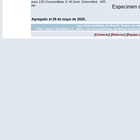
pars 120 Coccinellidae II, W Junk: Schenklink, 435
pp.
Especimen 
Agregado el 28 de mayo de 2020.
Las Coccinellidae de Brasil- Todos los d
Citar como: González, G. ,2011. Los Coccinellidae de Brasil [onlin
[
Contacto
]
[
Noticias
]
[
Equipo 