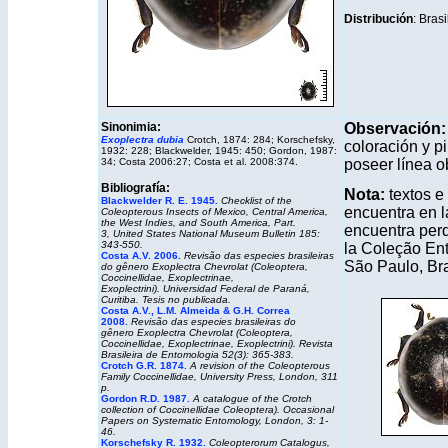
Distribución
: Bras
Sinonimia:
Observación
Exoplectra dubia
Crotch, 1874: 284; Korschefsky,
coloración y pi
1932: 228; Blackwelder, 1945: 450; Gordon, 1987:
34; Costa 2006:27; Costa et al. 2008:374.
poseer línea ob
Bibliografía:
Nota:
textos e
Blackwelder R. E. 1945.
Checklist of the
encuentra en l
Coleopterous Insects of Mexico, Central America,
the West Indies, and South America, Part.
encuentra per
3, United States National Museum Bulletin 185:
343-550.
la Coleção Ent
Costa A.V. 2006.
Revisão das especies brasileiras
São Paulo, Bra
do gênero Exoplectra Chevrolat (Coleoptera,
Coccinellidae, Exoplectrinae,
Exoplectrini).
Universidad Federal de Paraná,
Curitiba. Tesis no publicada.
Costa A.V., L.M. Almeida & G.H. Correa
2008.
Revisão das especies brasileiras do
gênero
Exoplectra
Chevrolat (Coleoptera,
Coccinellidae, Exoplectrinae, Exoplectrini).
Revista
Brasileira de Entomologia
52(3): 365-383.
Crotch G.R. 1874.
A revision of the Coleopterous
Family Coccinellidae
, University Press, London, 311
p.
Gordon R.D. 1987.
A catalogue of the Crotch
collection of Coccinellidae Coleoptera).
Occasional
Papers on Systematic Entomology,
London, 3: 1-
46.
Korschefsky R. 1932.
Coleopterorum Catalogus,