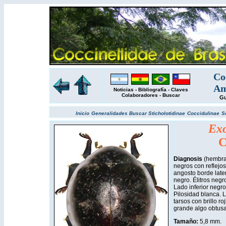
Co
Am
Noticias
-
Bibliografía
-
Claves
Colaboradores
-
Buscar
Gu
Inicio
Generalidades
Buscar
Sticholotidinae
Coccidulinae
S
Exo
C
Diagnosis
(hembra
negros con reflejo
angosto borde later
negro. Élitros negr
Lado inferior negr
Pilosidad blanca. 
tarsos con brillo ro
grande algo obtusa
Tamaño:
5,8 mm
.