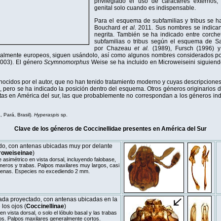
privilegiado el uso de caracteres externos,
genital solo cuando es indispensable.
Para el esquema de subfamilias y tribus se ha
Bouchard
et al.
2011. Sus nombres se indican
negrita. También se ha indicado entre corchet
subfamilias o tribus según el esquema de Sa
por Chazeau
et al.
(1989), Fursch (1996) y
almente europeos, siguen usándolo, así como algunos nombres considerados po
003). El género
Scymnomorphus
Weise se ha incluido en Microweiseini siguiend
cidos por el autor, que no han tenido tratamiento moderno y cuyas descripciones 
e, pero se ha indicado la posición dentro del esquema. Otros géneros originarios d
tas en América del sur, las que probablemente no correspondan a los géneros in
, Pará, Brasil).
Hyperaspis
sp.
Clave de los géneros de Coccinellidae presentes en América del Sur
do, con antenas ubicadas muy por delante
roweiseinae
)
asimétrico en vista dorsal, incluyendo falobase,
meros y trabas. Palpos maxilares muy largos, casi
tenas. Especies no excediendo 2 mm.
ada proyectado, con antenas ubicadas en la
 los ojos (
Coccinellinae
)
n vista dorsal, o solo el lóbulo basal y las trabas
os. Palpos maxilares generalmente cortos.