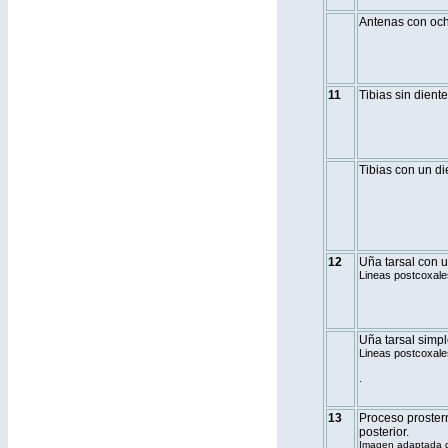
Antenas con oc
11
Tibias sin dient
Tibias con un di
12
Uña tarsal con u
Lineas postcoxale
Uña tarsal simpl
Lineas postcoxale
.
13
Proceso prostern
posterior.
Imagen adaptada d