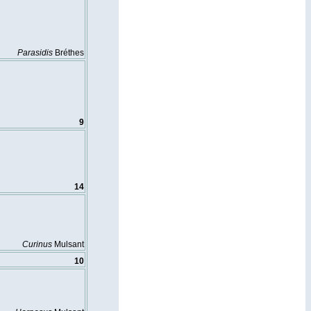
Parasidis
Bréthes
9
14
Curinus
Mulsant
10