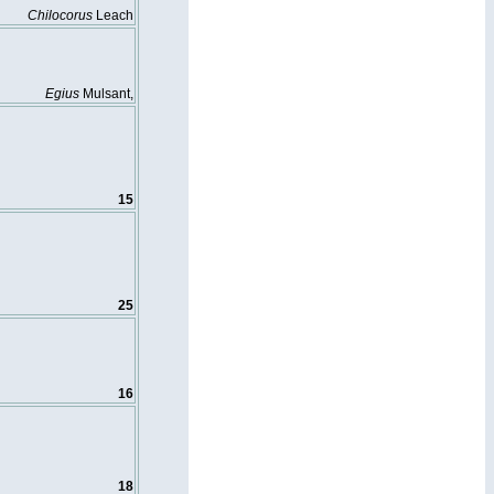
Chilocorus
Leach
Egius
Mulsant,
15
25
16
18