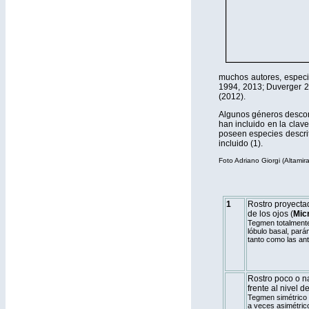
muchos autores, especi
1994, 2013; Duverger 2
(2012).
Algunos géneros descono
han incluido en la clav
poseen especies descri
incluido
(1)
.
Foto Adriano Giorgi (Altamira
1
Rostro proyecta
de los ojos (
Mic
Tegmen totalmente 
lóbulo basal, pará
tanto como las an
Rostro poco o n
frente al nivel de
Tegmen simétrico e
a veces asimétric