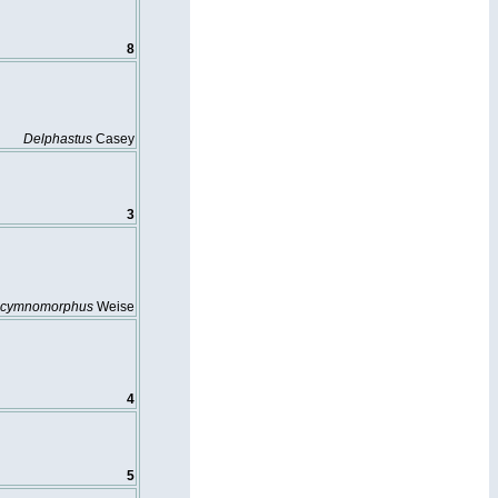
8
Delphastus
Casey
3
cymnomorphus
Weise
4
5