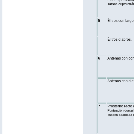
Líneas postcoxal
Tarsos criptotetrá
5
Élitros con largo
Élitros glabros.
6
Antenas con oc
Antenas con die
7
Prosterno recto 
Puntuación dorsal
I
magen adaptada d