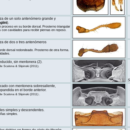
za de un solo antenómero grande y
giini
).
 proceso en su borde dorsal. Prosterno triangular
s con cavidades para recibir piernas en reposo.
a de dos o tres antenómeros
rde dorsal redondeado. Prosterno de otra forma.
idades.
educido, sin mentonera
(2)
.
 Scalona & Slipinski (2011).
S
icado con mentonera sobresaliente,
pandida en el borde anterior.
 Scalona & Slipinski (2011) .
les simples y descendentes.
uñas simples.