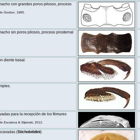
macho con grandes poros pilosos, proceso
de Gordon, 1985.
acho sin poros pilosos, proceso prosternal
n diente basal.
mples.
vadas para la recepción de los fémures
.
 Escalona & Slipinski, 2012.
xcavadas (
Sticholotidini
).