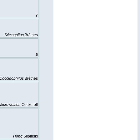
7
Stictospilus
Bréthes
6
Coccidophilus
Bréthes
Microweisea
Cockerell
Hong
Slipinski