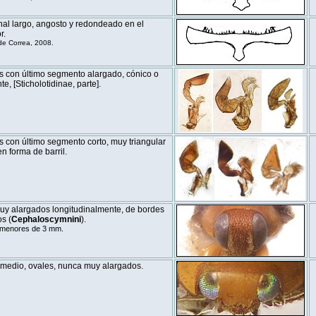
nal largo, angosto y redondeado en el
r.
e Correa, 2008.
s con último segmento alargado, cónico o
e, [Sticholotidinae, parte].
 con último segmento corto, muy triangular
n forma de barril.
uy alargados longitudinalmente, de bordes
s (
Cephaloscymnini
).
 menores de 3 mm.
medio, ovales, nunca muy alargados.