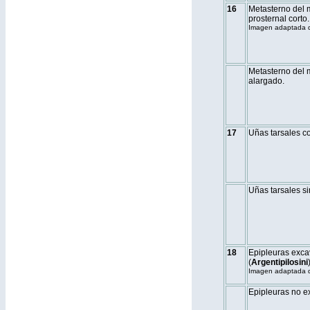
16
Metasterno del 
prosternal corto.
Imagen adaptada 
Metasterno del m
alargado.
17
Uñas tarsales co
Uñas tarsales si
18
Epipleuras exca
(
Argentipilosini
)
Imagen adaptada de
Epipleuras no e