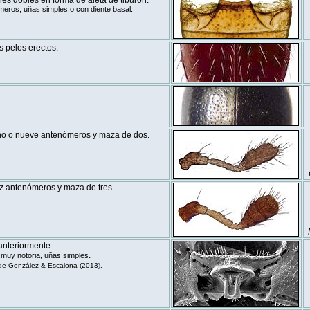
es dobles en forma de aleta de tiburón.
meros, uñas simples o con diente basal.
s pelos erectos.
ho o nueve antenómeros y maza de dos.
z antenómeros y maza de tres.
anteriormente.
.
 muy notoria, uñas simples
e González & Escalona (2013).