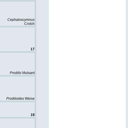
Cephaloscymnus
Crotch
17
Prodilis
Mulsant
Prodiloides
Weise
19