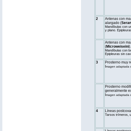
2
Antenas con ma
alargado (
Seran
Mandíbulas con un
y plano. Epipleura
Antenas con maz
(
Microweiseini
).
Mandíbulas con bo
Epipleuras sin cav
3
Prosterno muy r
I
magen adaptada de
Prosterno modif
generalmente ex
I
magen adaptada de
4
Líneas postcoxa
Tarsos trímeros, 