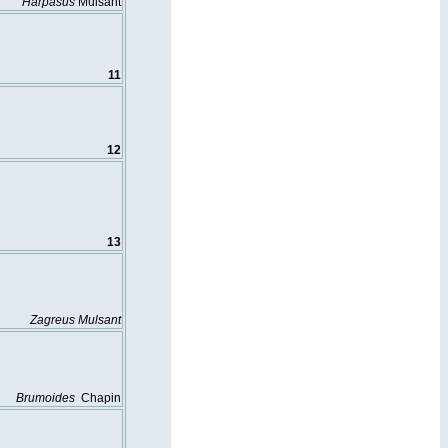
Harpasus
Mulsant
11
12
13
Zagreus
Mulsant
Brumoides
Chapin