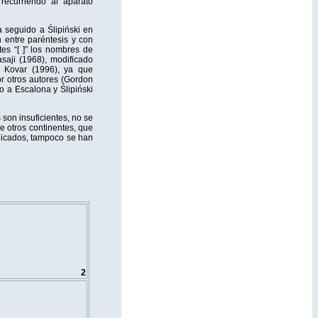
 recurriendo al aparato
 seguido a Ślipiński en
 entre paréntesis y con
es “[ ]” los nombres de
saji (1968), modificado
 Kovar (1996), ya que
r otros autores (Gordon
o a Escalona y Ślipiński
son insuficientes, no se
e otros continentes, que
dicados, tampoco se han
2