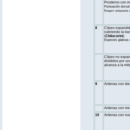
Prosterno con m
Puntuación dorsal 
I
magen adaptada de
8
Clípeo expandido
cubriendo la bas
(
Chilocorini
).
Especies glabras
Clípeo no expand
divididos por u
alcanza a la mita
9
Antenas con die
Antenas con me
10
Antenas con nu