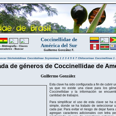
Coccinellidae de
América del Sur
-
Bibliografía
-
Claves
boradores
-
Buscar
Guillermo González F.
uscar
Sticholotidinae
Coccidulinae
Scymninae 1
2
3
4
5
6
7
Chilocorinae
Coccinellinae 1
rada de géneros de Coccinellidae de Amé
Guillermo González
Esta clave ha sido configurada a fin de cubrir 
ya que no existe una clave para los gén
Coccinellidae y la información se encuent
cantidad de trabajos.
Para simplificar el uso de esta clave se ha
simple, donde se ha tratado de seleccionar 
cada par. Para evitar el riesgo de dejar fuer
agregan caracteres adicionales con letra 