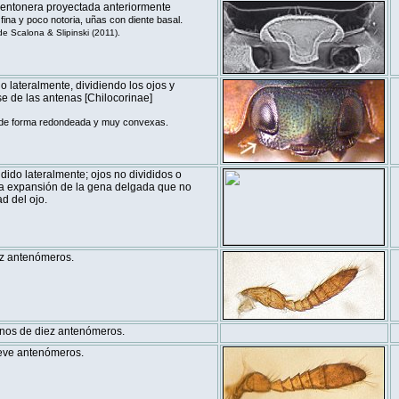
entonera proyectada anteriormente
.
fina y poco notoria, uñas con diente basal
 Scalona & Slipinski (2011).
 lateralmente, dividiendo los ojos y
e de las antenas [Chilocorinae]
 de forma redondeada y muy convexas.
ido lateralmente; ojos no divididos o
na expansión de la gena delgada que no
d del ojo.
z antenómeros.
nos de diez antenómeros.
eve antenómeros.