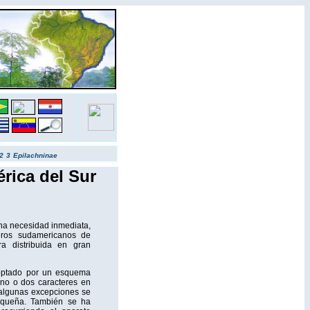
2
3
Epilachninae
rica del Sur
una necesidad inmediata,
eros sudamericanos de
ra distribuida en gran
 optado por un esquema
uno o dos caracteres en
a algunas excepciones se
pequeña. También se ha