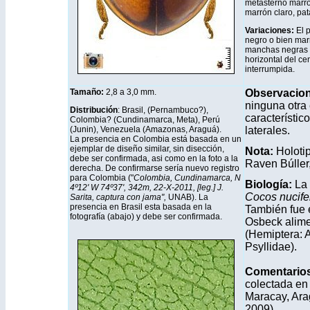
metasterno marró
marrón claro, pa
Variaciones:
El 
negro o bien mar
manchas negras d
horizontal del cen
interrumpida.
Tamaño:
2,8 a 3,0 mm.
Observacio
ninguna otra 
Distribución
: Brasil, (Pernambuco?),
característic
Colombia? (Cundinamarca, Meta), Perú
(Junin), Venezuela (Amazonas, Araguá).
laterales.
La presencia en Colombia está basada en un
ejemplar de diseño similar, sin disección,
Nota:
Holoti
debe ser confirmada, asi como en la foto a la
Raven Búller
derecha. De confirmarse sería nuevo registro
para Colombia ("
Colombia, Cundinamarca, N
Biología:
La 
4º12' W 74º37', 342m, 22-X-2011, [leg.] J.
Cocos nucife
Sarita, captura con jama",
UNAB). La
presencia en Brasil esta basada en la
También fue 
fotografía (abajo) y debe ser confirmada.
Osbeck alime
(Hemiptera: 
Psyllidae).
Comentario
colectada en
Maracay, Ara
2009).