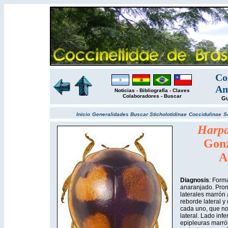
Co
Am
Noticias
-
Bibliografía
-
Claves
Colaboradores
-
Buscar
Gu
Inicio
Generalidades
Buscar
Sticholotidinae
Coccidulinae
S
Harpa
Gonz
A
Diagnosis
: Form
anaranjado. Pron
laterales marrón 
reborde lateral 
cada uno, que no 
lateral. Lado inf
epipleuras marró