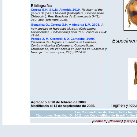
Bibliografía:
Correa G.H. & L.M. Almeida 2010
.
Revision of the
genus
Harpasus
Mulsant (Coleoptera, Coccinellidae,
Chilocorini).
Rev. Brasileira de Entomologia
54(3):
350–360, setembro 2010.
Gonzalez G., Correa G.H. y Almeida L.M. 2008
.
A
new species of
Harpasus
Mulsant (Coleoptera,
Coccinellidae, Chilocorinae) from Perú. Zootaxa 1704:
42-46.
Perozo J, M. Cermelli & D. Camacho. 2009.
Especímen d
Presencia de Harpasus quadrifolium González,
Corrêa y Almeida (Coleoptera, Coccinellidae,
Chilocorinae) en Venezuela en plantas de Cocotero y
Naranja.
Entomotropica, 24(3):127-128.
Agregado el 20 de febrero de 2009
.
Tegmen y lóbulo
Modificado el 14 de septiembre de 2025.
Las Coccinellidae de Brasil- Todos los d
Citar como: González, G. ,2011. Los Coccinellidae de Brasil [onlin
[
Contacto
]
[
Noticias
]
[
Equipo 