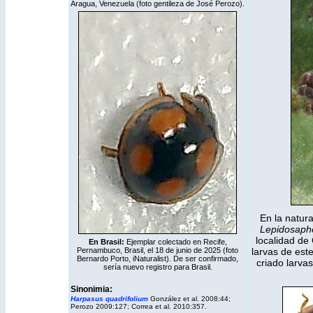
Aragua, Venezuela (foto gentileza de José Perozo).
En la natur
Lepidosaph
localidad de
En Brasil:
Ejemplar colectado en Recife,
Pernambuco, Brasil, el 18 de junio de 2025 (foto
larvas de est
Bernardo Porto,
iNaturalist
). De ser confirmado,
criado larva
sería nuevo registro para Brasil.
Sinonimia:
Harpasus quadrifolium
González et al. 2008:44;
Perozo 2009:127; Correa et al. 2010:357.