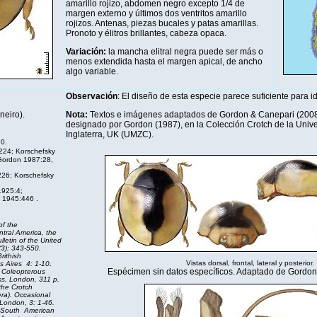
amarillo rojizo, abdomen negro excepto 1/4 de
margen externo y últimos dos ventritos amarillo
rojizos. Antenas, piezas bucales y patas amarillas.
Pronoto y élitros brillantes, cabeza opaca.
Variación:
la mancha elitral negra puede ser más o
menos extendida hasta el margen apical, de ancho
algo variable.
Observación
: El diseño de esta especie parece suficiente para ide
neiro).
Nota:
Textos e imágenes adaptados de Gordon & Canepari (2008). 
designado por Gordon (1987), en la Colección Crotch de la Univ
Inglaterra, UK (UMZC).
0.
224; Korschefsky
Gordon 1987:28,
226; Korschefsky
1925:4;
r 1945:446
.
of the
tral America, the
letin of the United
3): 343-550.
rithish
Vistas dorsal, frontal, lateral y posterior.
s Aires 4: 1-10
.
Espécimen sin datos específicos. Adaptado de Gordon
e Coleopterous
ess, London, 311 p.
the Crotch
era).
Occasional
London, 3: 1-46.
South American