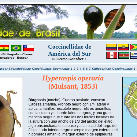
Coccinellidae de
América del Sur
-
Bibliografía
-
Claves
boradores
-
Buscar
Guillermo González F.
uscar
Sticholotidinae
Coccidulinae
Scymninae 1
2
3
4
5
6
7
Chilocorinae
Coccinellinae 1
Hyperaspis operaria
(Mulsant, 1853)
Diagnosis
(macho): Cuerpo ovalado, convexa.
Cabeza amarilla. Pronoto negro con 1/4 lateral y
apical amarillos. Escutelo negro. Élitros amarillos,
con la sutura y el borde lateral negros, y una gran
mancha negra que cubre los dos tercios basales de
la sutura con una ancho de 1/3 del ancho del élitro,
algo ensanchada en la base y a la mitad del largo del
élitro. Lado inferior negro excepto margen externo del
hipómeros amarillo, margen externo de epipleuras