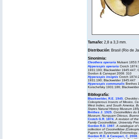
Tamaño:
2,8 a 3,3 mm
.
Distribución
: Brasil (Rio de Ja
Sinonimia:
Cleothera operaria
Mulsant 1853:7
Hyperaspis operaria
Crotch 1874:
1931:193; Blackwelder 1945:447; 
Gordon & Canepari 2008: 310
Hyperaspis insignis
Crotch 1874:
1931:190; Blackwelder 1945:447
Hyperaspis
communalis
Brethes 
Korschefsky 1931:186; Blackwelde
B
ibliografía:
Blackwelder, R.E. 1945.
Checklist 
Coleopterous Insects of Mexico, Cen
West Indies, and South America. Bul
States Natural History Museum 185(
Brèthes J. 1925.
Coccinellides du B
Museum.
Nunquam Otiosus
, Bueno
Crotch G.R. 1874.
A revision of th
Family Coccinellidae, University Pr
Gordon R.D. 1987.
A catalogue of 
collection of Coccinellidae (Coleopt
Papers on Systematic Entomology,
Gordon R.D. & Canepari, C. 2008.