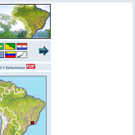
2
3
Epilachninae