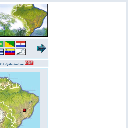
2
3
Epilachninae