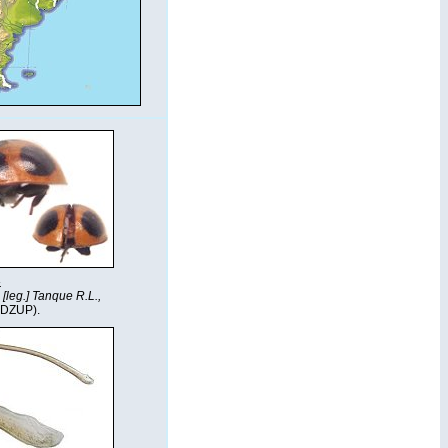
.
 [leg.] Tanque R.L.,
 DZUP).