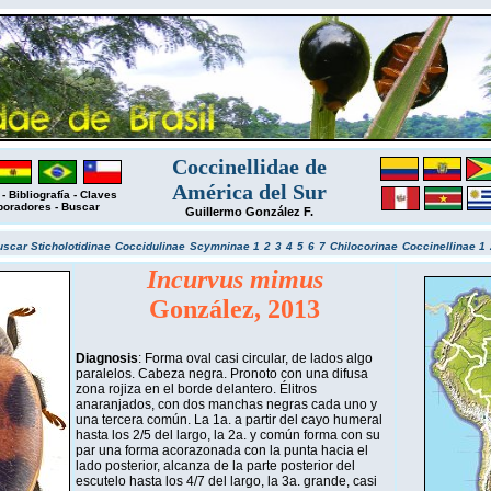
Coccinellidae de
América del Sur
-
Bibliografía
-
Claves
boradores
-
Buscar
Guillermo González F.
uscar
Sticholotidinae
Coccidulinae
Scymninae 1
2
3
4
5
6
7
Chilocorinae
Coccinellinae 1
Incurvus mimus
González, 2013
Diagnosis
: Forma oval casi circular, de lados algo
paralelos. Cabeza negra. Pronoto con una difusa
zona rojiza en el borde delantero. Élitros
anaranjados, con dos manchas negras cada uno y
una tercera común. La 1a. a partir del cayo humeral
hasta los 2/5 del largo, la 2a. y común forma con su
par una forma acorazonada con la punta hacia el
lado posterior, alcanza de la parte posterior del
escutelo hasta los 4/7 del largo, la 3a. grande, casi