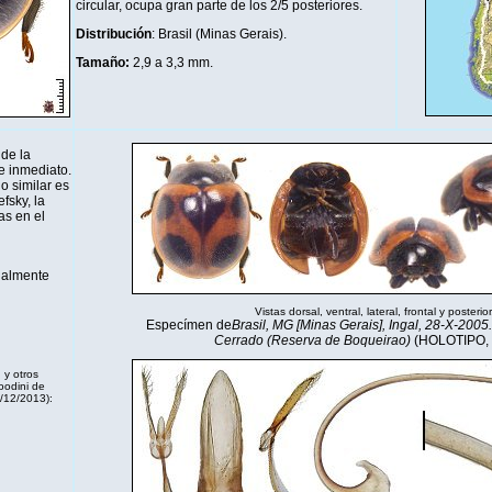
circular, ocupa gran parte de los 2/5 posteriores.
Distribución
: Brasil (Minas Gerais).
Tamaño:
2,9 a 3,3 mm
.
 de la
de inmediato.
o similar es
fsky, la
as en el
inalmente
Vistas dorsal, ventral, lateral, frontal y posterior
Especímen de
Brasil, MG [Minas Gerais], Ingal, 28-X-2005.
Cerrado (Reserva de Boqueirao)
(HOLOTIPO,
 y otros
oodini de
/12/2013):