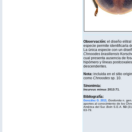
Observación:
el diseño elitral
especie permite identificarla 
La única especie con un diseñ
Chnoodes brasiliensis
Korsche
cual presenta ausencia de fos
hipómero y líneas postcoxales
descendentes.
Nota:
incluida en el sitio orig
como
Chnoodes
sp. 10.
Sinonimia:
Incurvus mimus
2013:71.
Bibliografía:
Gordonita
n. gen.
González G. 2013,
aportes al conocimiento de los Chn
América del Sur.
Boln
S.E.A.
53
(31
63-79.