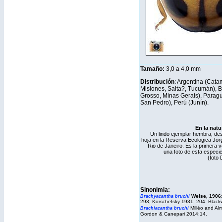
Tamaño:
3,0 a 4,0 mm
Distribución
: Argentina (Cata
Misiones, Salta?, Tucumán), Br
Grosso, Minas Gerais), Paragu
San Pedro), Perú (Junín).
En la natu
Un lindo ejemplar hembra, d
hoja en la Reserva Ecologica Jorg
Rio de Janeiro. Es la primera 
una foto de esta especie
(foto 
Sinonimia:
Weise, 1906
Brachyacantha bruchi
293; Korschefsky 1931: 204: Black
Milléo and Al
Brachiacantha
bruchi
Gordon & Canepari 2014:14.