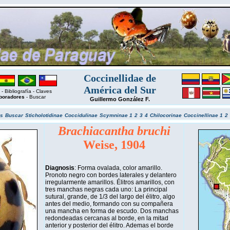
Coccinellidae de
América del Sur
-
Bibliografía
-
Claves
boradores
-
Buscar
Guillermo González F.
s
Buscar
Sticholotidinae
Coccidulinae
Scymninae 1
2
3
4
Chilocorinae
Coccinellinae 1
2
Brachiacantha bruchi
Weise, 1904
Diagnosis
: Forma ovalada, color amarillo.
Pronoto negro con bordes laterales y delantero
irregularmente amarillos. Élitros amarillos, con
tres manchas negras cada uno: La principal
sutural, grande, de 1/3 del largo del élitro, algo
antes del medio, formando con su compañera
una mancha en forma de escudo. Dos manchas
redondeadas cercanas al borde, en la mitad
anterior y posterior del élitro. Ademas el borde