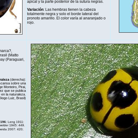
apical y la parte posterior de la sutura negras.
Variación
: Las hembras tienen la cabeza
totalmente negra y solo el borde lateral del
pronoto amarillo. El color varía al anaranjado o
rojo.
marca?,
asil (Matto
ay (Paraguari,
raleza
(derecha):
escansa sobre una
e Monteiro, Pirai,
vez que se publica
 en la naturaleza.
Diogo Luiz, Brasil)
:196
; Leng 1911:
welder 1945: 449.
meida 2007: 420;