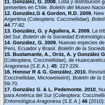
11. González, G. 2008.
Lista y distribución 
presentes en Chile.
Boletín del Museo Nacion
12. González,G & Gordon, R.D. 2009.
New 
Argentina (Coleoptera: Coccinellidae)
,
Bolet
44
:77-82
.
13. González, G. y Aguilera, A. 2009.
La tri
del Sur.
Boletín de la Sociedad Entomológi
14. González, G. 2009.
Nuevas especies d
Perú, Ecuador y Brasil.
Boletín de la Socie
15. Bustamante, A., Oróz, A. y González G
(Coleoptera, Coccinellidae), de Huancavelic
Aragonesa
(S.E.A.).
45
: 227-229.
16. Honour R & G. González, 2010.
Revisió
Coccinellidae, Microweiseini).
Boletín de la
59-70.
17. González G. & L. Pedemonte. 2010
, N
para América del Sur (Coleoptera: Coccinell
Entomológica Aragonesa
(S.E.A.)
46
(2010):