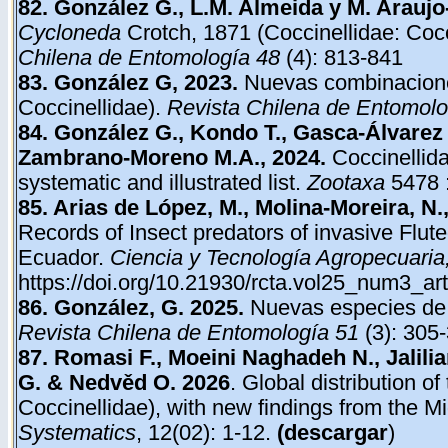
82. González G., L.M. Almeida y M. Araujo
Cycloneda
Crotch, 1871 (Coccinellidae: Cocc
Chilena de Entomología
48
(4): 813-841
83. González G, 2023.
Nuevas combinaciones
Coccinellidae).
Revista Chilena de Entomolo
84. González G., Kondo T., Gasca-Álvarez
Zambrano-Moreno M.A., 2024.
Coccinellid
systematic and illustrated list.
Zootaxa
5478 
85. Arias de López, M., Molina-Moreira, N.
Records of Insect predators of invasive Flut
Ecuador.
Ciencia y Tecnología Agropecuaria
https://doi.org/10.21930/rcta.vol25_num3_ar
86. González, G. 2025.
Nuevas especies de 
Revista Chilena de Entomología 51
(3): 305
87. Romasi F., Moeini Naghadeh N., Jalilia
G. & Nedvěd O. 2026
. Global distribution o
Coccinellidae), with new findings from the M
Systematics
, 12(02): 1-12.
(
descargar
)