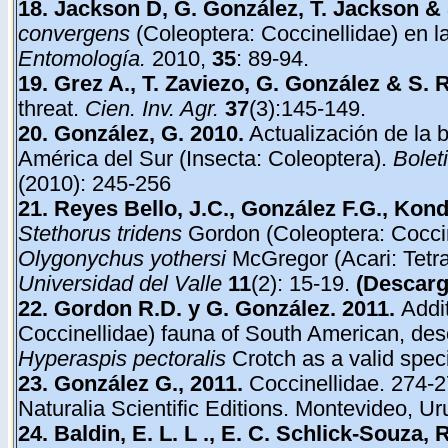
18. Jackson D, G. González, T. Jackson 
convergens
(Coleoptera: Coccinellidae) en l
Entomología.
2010,
35
: 89-94.
19. Grez A., T. Zaviezo, G. González & S.
threat.
Cien. Inv. Agr.
37
(3):145-149.
20. González, G. 2010.
Actualización de la b
América del Sur (Insecta: Coleoptera).
Bolet
(2010): 245-256
21. Reyes Bello, J.C., González F.G., Kond
Stethorus tridens
Gordon (Coleoptera: Coccin
Olygonychus yothersi
McGregor (Acari: Tetr
Universidad del Valle
11
(2): 15-19.
(Descar
22. Gordon R.D. y G. González. 2011.
Addi
Coccinellidae) fauna of South American, desc
Hyperaspis pectoralis
Crotch as a valid spec
23. González G., 2011.
Coccinellidae. 274-
Naturalia Scientific Editions. Montevideo, U
24. Baldin,
E. L. L .,
E. C. Schlick-Souza, R