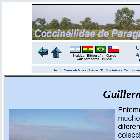
C
A
Noticias
-
Bibliografía
-
Claves
Colaboradores
-
Buscar
Inicio
Generalidades
Buscar
Sticholotidinae
Cocciduli
Guiller
Entomó
muchos
difere
colecc