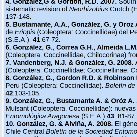
4. González,G & Gordon, R.D. 2007.
South 
sistematic revision of
Neorhizobius
Crotch (E
137-148.
5. Bustamante, A.A., González, G. y Oroz 
de
Eriopis
(Coleoptera: Coccinellidae) del Pe
(S.E.A.).
41
:67-72.
6. González, G., Correa G.H., Almeida L.M.
(Coleoptera, Coccinellidae, Chilocorinae) fr
7. Vandenberg, N.J. & González, G. 2008.
(Coleoptera: Coccinellidae: Coccinellinae: Co
8. González, G., Gordon R.D. & Robinson 
Peru (Coleoptera: Coccinellidae).
Boletín de
42
:103-105.
9. González, G., Bustamante A. & Oróz A. 
Mulsant (Coleoptera, Coccinellidae): nuevas
Entomológica Aragonesa
(S.E.A.)
43
: 81-87.
10. González, G. & Alviña, A. 2008.
El gén
Chile Central.
Boletín de la Sociedad Entom