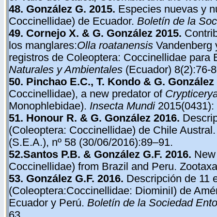
48. González G. 2015.
Especies nuevas y nu
Coccinellidae) de Ecuador.
Boletín de la So
49. Cornejo X. & G. González 2015.
Contrib
los manglares:
Olla roatanensis
Vandenberg
registros de Coleoptera: Coccinellidae para
Naturales y Ambientales
(Ecuador) 8(2):76-
50. Pinchao E.C., T. Kondo & G. González
Coccinellidae), a new predator of
Crypticerya
Monophlebidae).
Insecta Mundi
2015(0431): 
51.
Honour R. & G. González 2016.
Descrip
(Coleoptera: Coccinellidae) de Chile Austral
(S.E.A.), nº 58 (30/06/2016):89–91.
52.
Santos P.B. & González G.F. 2016.
New 
Coccinellidae) from Brazil and Peru. Zootax
53. González G.F. 2016.
Descripción de 11 
(Coleoptera:Coccinellidae: DiominiI) de Amér
Ecuador y Perú.
Boletín de la Sociedad Ent
63.