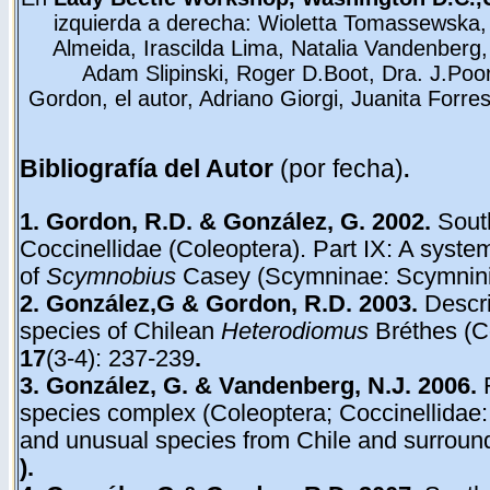
izquierda a derecha: Wioletta Tomassewska, 
Almeida, Irascilda Lima, Natalia Vandenberg,
Adam Slipinski, Roger D.Boot, Dra. J.Poor
Gordon, el autor, Adriano Giorgi, Juanita Forre
Bibliografía del Autor
(por fecha)
.
1. Gordon, R.D. & González, G. 2002.
Sout
Coccinellidae (Coleoptera). Part IX: A system
of
Scymnobius
Casey (Scymninae: Scymnin
2. González,G & Gordon, R.D. 2003.
Descri
species of Chilean
Heterodiomus
Bréthes (C
17
(3-4): 237-239
.
3. González, G. & Vandenberg, N.J. 2006.
R
species complex (Coleoptera; Coccinellidae: 
and unusual species from Chile and surroun
).