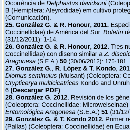
Ocorrência de
Delphastus davidsoni
(Coleop
B (Hemiptera: Aleyrodidae) em cultivo proteg
(Comunicación).
25. González G. & R. Honour, 2011.
Especi
Coccinellidae) de América del Sur.
Boletín d
(31/12/2011): 1-14.
26. González G. & R. Honour, 2012.
Tres n
Coccinellidae) con diseño similar a
Z. discoid
Aragonesa
50
(S.E.A.)
(30/06/2012): 175-181.
27. González G., R. López & T. Kondo, 20
Diomus seminulus
(Mulsant) (Coleoptera: Coc
Crypticerya multicicatrices
Kondo and Unruh 
6
(Descargar PDF)
.
28. González G. 2012.
Revisión de los gén
(Coleoptera: Coccinellidae: Microweiseinae)
Entomológica Aragonesa
(S.E.A.)
51
(31/12/
29. González G. & T. Kondo 2012.
Primer r
(Pallas) (Coleoptera: Coccinellidae) en Ecu