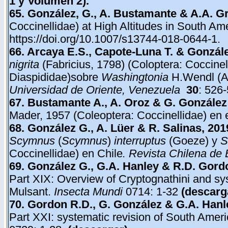
1
y
Volumen 2
).
65. González, G.,
A.
Bustamante & A.A. Gr
Coccinellidae) at High Altitudes in South Am
https://doi.org/10.1007/s13744-018-0644-1.
66. Arcaya E.S., Capote-Luna T. & Gonzál
nigrita
(Fabricius, 1798) (Coloptera: Coccin
Diaspididae)sobre
Washingtonia
H.Wendl (Ap
Universidad de Oriente, Venezuela
30
: 526-
67.
Bustamante A., A. Oroz & G. González
Mader, 1957 (Coleoptera: Coccinellidae) en 
68. González G., A. Lüer & R. Salinas, 201
Scymnus
(
Scymnus
)
interruptus
(Goeze) y
S
Coccinellidae) en Chile
. Revista Chilena de
69. González G., G.A. Hanley & R.D. Gord
Part XIX: Overview of Cryptognathini and sy
Mulsant.
Insecta Mundi
0714: 1-32
(
descarg
70. Gordon R.D., G. González & G.A. Hanl
Part XXI: systematic revision of South Amer