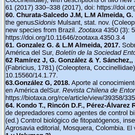
Coccinellidae), with descriptions of two new
61 (2017) 330–338 (2017), doi:
https://doi.o
60
Churata-Salcedo J.M, L.M Almeida, G.
.
the genus
Sidonis
Mulsant, stat. nov. (Coleop
new species from Brazil.
Zootaxa
4350 (3): 5
https://doi.org/10.11646/zootaxa.4350.3.4
61
Gonzalez G. & L.M Almeida, 2017.
Sobr
.
América del Sur,
Boletín de la Sociedad En
62 Ramírez J, G. González & Y. Sánchez,,
(Fabricius, 1781) (Coleoptera, Coccinellida
10.15560/14.1.77.
63.González G, 2018.
Aporte al conocimiento
en América delSur.
Revista Chilena de Ento
https://biotaxa.org/rce/article/view/39358/33
64. Kondo T., Rincón D.F., Pérez-Álvarez
de depredadores como agentes de control bio
(ed.) Control biológico de fitopatógenos, ins
Agrosavia editorial, Mosquera, Colombia.
El 