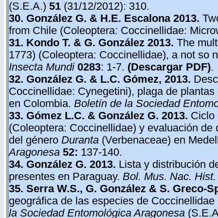
(S.E.A.)
51
(31/12/2012): 310.
30.
González G. & H.E. Escalona 2013.
Two
from Chile (Coleoptera: Coccinellidae: Micr
31.
Kondo T. & G. González 2013.
The mult
1773) (Coleoptera: Coccinellidae), a not so
Insecta Mundi
0283
: 1-7.
(Descargar PDF)
.
32.
González G. & L.C. Gómez, 2013.
Descr
Coccinellidae: Cynegetini), plaga de planta
en Colombia.
Boletín de la Sociedad Entom
33.
Gómez
L.C.
& González G. 2013.
Ciclo
(Coleoptera: Coccinellidae) y evaluación d
del género
Duranta
(Verbenaceae) en Medel
Aragonesa
52:
137-140.
34.
González G. 2013.
Lista y distribución 
presentes en Paraguay.
Bol. Mus. Nac. Hist.
35.
Serra W.S., G. González & S. Greco-S
geográfica de las especies de Coccinellidae
la Sociedad Entomológica Aragonesa
(S.E.A