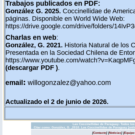
Trabajos publicados en PDF:
González G. 2025.
Coccinellidae de Americ
páginas. Disponible en World Wide Web:
https://drive.google.com/drive/folders/14
Charlas en web
:
González, G. 2021.
Historia Natural de los C
Presentada en la Sociedad Chilena de Ento
https://www.youtube.com/watch?v=KaqpM
(
descargar PDF )
.
:
email
willogonzalez@yahoo.com
Actualizado el 2 de junio de 2026.
Las Coccinellidae de Paraguay- Todos los
Citar como: González, G. ,2010. Los Coccinellidae de Paraguay [onl
[
Contacto
]
[
Noticias
]
[
Equipo