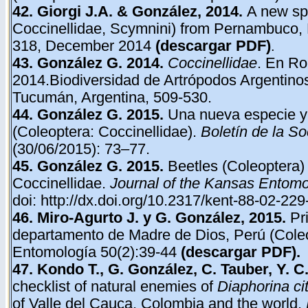
42. Giorgi J.A. & González, 2014.
A new sp
Coccinellidae, Scymnini) from Pernambuco, 
318, December 2014
(descargar PDF)
.
43.
González G. 2014.
Coccinellidae
. En Ro
2014.Biodiversidad de Artrópodos Argentino
Tucumán, Argentina, 509-530.
44. González G. 2015.
Una nueva especie y
(Coleoptera: Coccinellidae).
Boletín de la S
(30/06/2015): 73–77.
45. González G. 2015.
Beetles (Coleoptera) 
Coccinellidae.
Journal of the Kansas Entomo
doi:
http://dx.doi.org/10.2317/kent-88-02-229
46. Miro-Agurto J. y G. González, 2015.
Pr
departamento de Madre de Dios, Perú (Coleo
Entomología 50(2):39-44
(descargar PDF)
.
47. Kondo T., G. González, C. Tauber, Y. C
checklist of natural enemies of
Diaphorina ci
of Valle del Cauca, Colombia and the world.