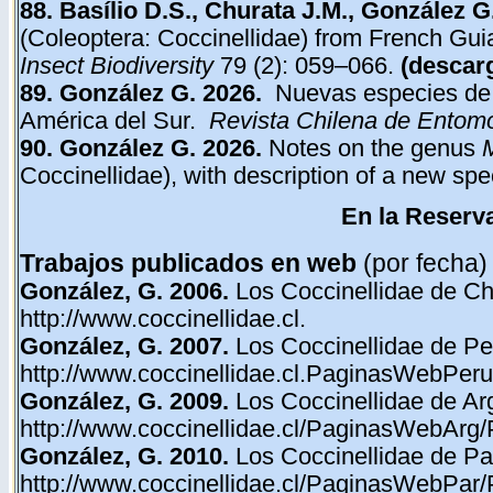
88. Basílio D.S., Churata J.M., González 
(Coleoptera: Coccinellidae) from French Gui
Insect Biodiversity
79 (2): 059–066.
(
descar
89. González G. 2026.
Nuevas especies de 
América del Sur.
Revista Chilena de Entom
90.
González G. 2026.
Notes on the genus
Coccinellidae), with description of a new sp
En la Reserva
Trabajos publicados en web
(por fecha)
González, G. 2006.
Los Coccinellidae de Chi
http://www.coccinellidae.cl.
González, G. 2007.
Los Coccinellidae de Pe
http://www.coccinellidae.cl.PaginasWebPeru
González, G. 2009.
Los Coccinellidae de Ar
http://www.coccinellidae.cl/PaginasWebArg/
González, G. 2010.
Los Coccinellidae de Pa
http://www.coccinellidae.cl/PaginasWebPar/