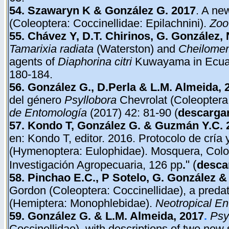
54.
Szawaryn K & González G. 2017
. A ne
(Coleoptera: Coccinellidae: Epilachnini).
Zoo
55.
Chávez Y, D.T. Chirinos, G. González, 
Tamarixia radiata
(Waterston) and
Cheilome
agents of
Diaphorina citri
Kuwayama in Ecua
180-184.
56. González G., D.Perla & L.M. Almeida, 
del género
Psyllobora
Chevrolat (Coleoptera:
de Entomología
(2017) 42: 81-90 (
descarga
57. Kondo T, González G. & Guzmán Y.C.
en: Kondo T, editor. 2016. Protocolo de cría 
(Hymenoptera: Eulophidae). Mosquera, Colo
" (
Investigación Agropecuaria, 126 pp
.
desca
58. Pinchao E.C., P Sotelo, G. González &
Gordon (Coleoptera: Coccinellidae), a preda
(Hemiptera: Monophlebidae).
Neotropical E
59.
González G. & L.M. Almeida, 2017
.
Psy