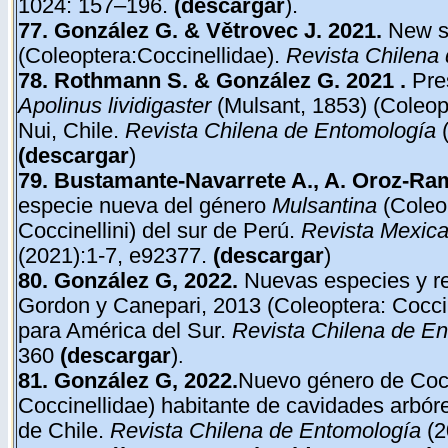
1024: 157–196.
(
descargar
)
.
77. González G. & Větrovec J. 2021.
New sp
(Coleoptera:Coccinellidae).
Revista Chilena
78. Rothmann S. & González G. 2021 .
Pres
Apolinus lividigaster
(Mulsant, 1853) (Coleop
Nui, Chile.
Revista Chilena de Entomología
(
(
descargar
)
79. Bustamante-Navarrete A., A. Oroz-Ra
especie nueva del género
Mulsantina
(Coleop
Coccinellini) del sur de Perú.
Revista Mexica
(2021):1-7, e92377.
(
descargar
)
80.
González G, 2022.
Nuevas especies y re
Gordon y Canepari, 2013 (Coleoptera: Coccin
para América del Sur.
Revista Chilena de E
360
(
descargar
)
.
81.
González G, 2022.
Nuevo género de Cocc
Coccinellidae) habitante de cavidades arbór
de Chile.
Revista Chilena de Entomología
(2