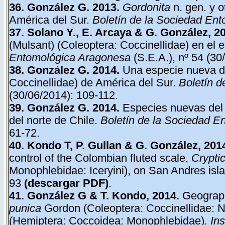
36.
González
G.
2013.
Gordonita
n. gen. y o
América del Sur.
Boletín de la Sociedad En
37. Solano Y., E. Arcaya & G. González, 2
(Mulsant) (Coleoptera: Coccinellidae) en el 
Entomológica Aragonesa
(S.E.A.), nº 54 (30
38. González G. 2014.
Una especie nueva d
Coccinellidae) de América del Sur.
Boletín 
(30/06/2014): 109-112.
39. González G. 2014.
Especies nuevas del
del norte de Chile.
Boletín de la Sociedad 
61-72.
40. Kondo T, P. Gullan & G. González, 201
control of the Colombian fluted scale,
Cryptic
Monophlebidae: Iceryini), on San Andres isl
93
(descargar PDF)
.
41. González G & T. Kondo, 2014.
Geograph
punica
Gordon (Coleoptera: Coccinellidae: Nov
(Hemiptera: Coccoidea: Monophlebidae)
. In