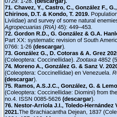
0729: 1-28.
(
descargar
)
.
71. Chavez, Y., Castro, C., González F., G.,
Chirinos, D.T. & Kondo, T. 2019.
Population
Liviidae) and survey of some natural enemie
Agropecuarias (RIA)
45): 449–453
.
72. Gordon R.D., G. González & G.A. Hanl
Part XX: systematic revision of South Amer
0766: 1-26
(
descargar
)
.
73.
González G., D. Cotoras & A. Grez 20
(Coleoptera: Coccinellidae).
Zootaxa
4852 (5
7
4
.
Moreno A., González G. & Sanz V. 202
(Coleoptera: Coccinellidae) en Venezuela.
R
(
descargar
).
75. Ramos, A.S.J.C., González, G. & Lemo
(Coleoptera: Coccinellidae: Diomini) from t
no.4. ISSN 0085-5626
(
descargar
)
.
76. Nestor-Arriola J.I., Toledo-Hernández 
2021.
The Brachiacantha Dejean, 1837 (Coleo