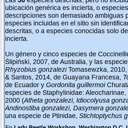
Las
50
especies descritas, pero no inclui
ubicación genérica es incierta, o especies
descripciones son demasiado ambiguas par
especies incluidas en el sitio sin identif
descritas, o a especies conocidas solo de
incierta.
Un género
y cinco especies
de Coccinelli
Ślipiński, 2007, de Australia, y las especi
Rhyzobius gonzalezi
Tomasewzka, 2010,
& Santos, 2014, de Guayana Francesa,
T
de Ecuador y
Gordonita guillermoi
Churat
especies de Staphylinidae: Aleocharinae,
2000 (
Atheta gonzalezi, Idiocolyusa gonza
Andinostiba gonzalezi, Dasymera gonzale
una especie de Ptinidae,
Stichtoptychus g
En
Lady Beetle Workshop, Washington D.C.,