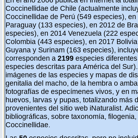
En el año 2006 publica en Internet la total
Coccinellidae de Chile (actualmente inclu
Coccinellidae de Perú (549 especies),
en
Paraguay (133 especies), en 2012 de Bra
especies), en 2014 Venezuela (222 espec
Colombia (443 especies), en 2017 Bolivi
Guyana y Surinam (163 especies),
inclu
corresponden a
2199
especies diferentes
especies descritas para América del Sur).
imágenes de las especies y mapas de dist
genitalia del macho, de la hembra o amba
fotografías de especímenes vivos, y en m
huevos, larvas y pupas, totalizando más d
provenientes del sitio web iNaturalist. Ad
bibliográficas, sobre taxonomía, filogenia,
Coccinellidae.