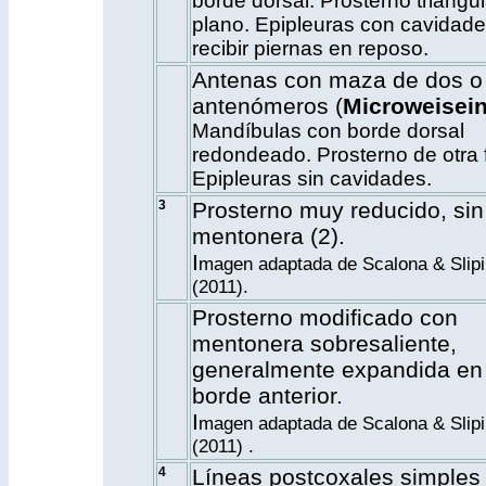
borde dorsal. Prosterno triangul
plano. Epipleuras con cavidade
recibir piernas en reposo.
Antenas con maza de dos o 
antenómeros (
Microweisein
Mandíbulas con borde dorsal
redondeado. Prosterno de otra 
Epipleuras sin cavidades.
3
Prosterno muy reducido, sin
mentonera
(2)
.
I
magen adaptada de Scalona & Slipi
(2011).
Prosterno modificado con
mentonera sobresaliente,
generalmente expandida en 
borde anterior.
I
magen adaptada de Scalona & Slipi
(2011) .
4
Líneas postcoxales simples