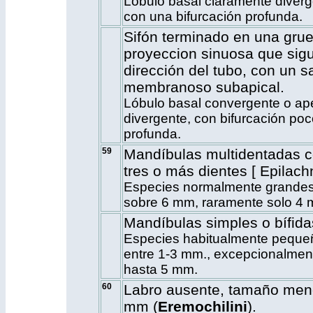
Lóbulo basal claramente diverg
con una bifurcación profunda.
Sifón terminado en una gru
proyeccion sinuosa que sigu
dirección del tubo, con un s
membranoso subapical.
Lóbulo basal convergente o a
divergente, con bifurcación poc
profunda.
59
Mandíbulas multidentadas 
tres o más dientes [ Epilach
Especies normalmente grandes
sobre 6 mm, raramente solo 4 
Mandíbulas simples o bífida
Especies habitualmente peque
entre 1-3 mm., excepcionalmen
hasta 5 mm.
60
Labro ausente, tamaño men
mm (
Eremochilini
).