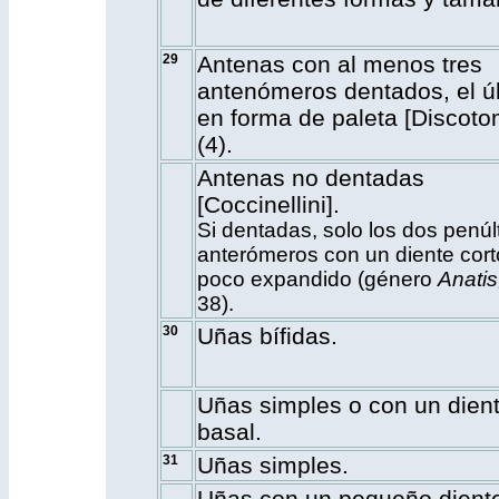
29
Antenas con al menos tres
antenómeros dentados, el ú
en forma de paleta [Discotom
(4)
.
Antenas no dentadas
[Coccinellini].
Si dentadas, solo los dos penúl
anterómeros con un diente cort
poco expandido (género
Anatis
38
).
30
Uñas bífidas.
Uñas simples o con un dien
basal.
31
Uñas simples.
Uñas con un pequeño dient