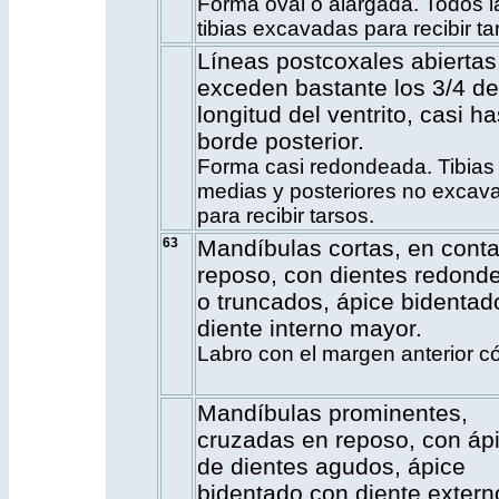
Forma oval o alargada. Todos l
tibias excavadas para recibir ta
Líneas postcoxales abiertas
exceden bastante los 3/4 de
longitud del ventrito, casi ha
borde posterior.
Forma casi redondeada. Tibias
medias y posteriores no excav
para recibir tarsos.
63
Mandíbulas cortas, en conta
reposo, con dientes redond
o truncados, ápice bidentad
diente interno mayor.
Labro con el margen anterior c
Mandíbulas prominentes,
cruzadas en reposo, con áp
de dientes agudos, ápice
bidentado con diente extern