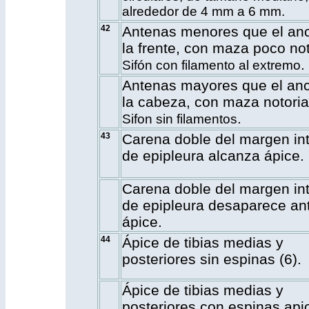
alrededor de 4 mm a 6 mm.
42
Antenas menores que el an
la frente, con maza poco not
.
Sifón con filamento al extremo
Antenas mayores que el an
la cabeza, con maza notoria
.
Sifon sin filamentos
43
Carena doble del margen in
de epipleura alcanza ápice.
Carena doble del margen in
de epipleura desaparece an
ápice.
44
Ápice de tibias medias y
posteriores sin espinas
(6)
.
Ápice de tibias medias y
posteriores con espinas api