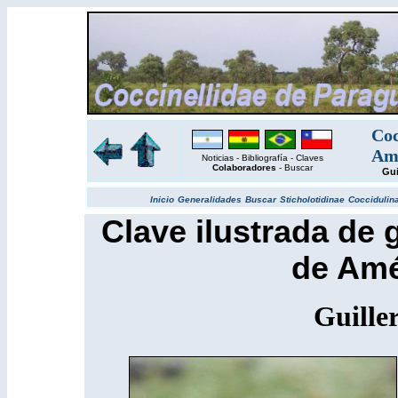
Coc
Amé
Noticias
-
Bibliografía
-
Claves
Colaboradores
-
Buscar
Gui
Inicio
Generalidades
Buscar
Sticholotidinae
Coccidulin
Clave ilustrada de 
de Amé
Guille