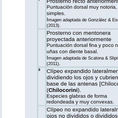
Prosterno recto anteriormen
Puntuación dorsal muy notoria,
.
simples
I
magen adaptada de González & Es
(2013).
Prosterno con mentonera
proyectada anteriormente
Puntuación dorsal fina y poco n
.
uñas con diente basal
I
magen adaptada de Scalona & Slipi
(2011).
8
Clípeo expandido lateralmen
dividiendo los ojos y cubrie
base de las antenas [Chiloc
(
Chilocorini
).
Especies glabras de forma
redondeada y muy convexas.
Clípeo no expandido lateral
ojos no divididos o divididos