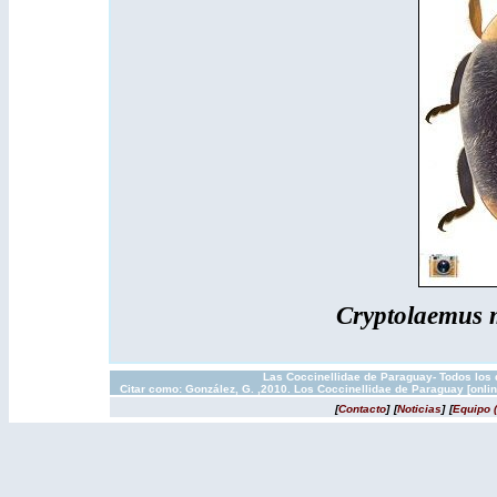
Cryptolaemus 
Las Coccinellidae de Paraguay- Todos los 
Citar como: González, G. ,2010. Los Coccinellidae de Paraguay [onli
[
Contacto
]
[
Noticias
]
[
Equipo 