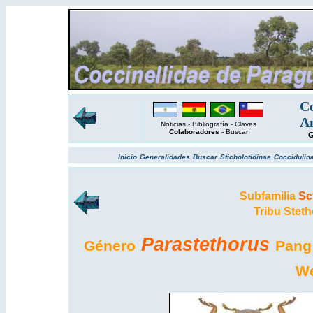
Co
Am
Noticias
-
Bibliografía
-
Claves
Colaboradores
-
Buscar
G
Inicio
Generalidades
Buscar
Sticholotidinae
Coccidulin
Subfamilia
Sc
Tribu Steth
Parastethorus
Género
Pang
We