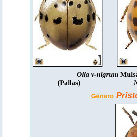
Olla v-nigrum
Muls
(Pallas)
Neda cal
Pris
Género