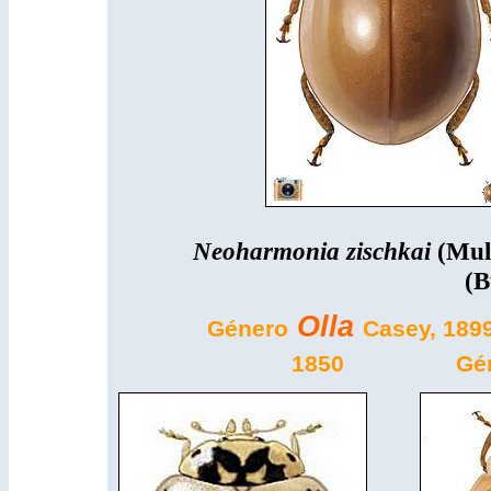
Neoharmonia zischkai
(Mul
(B
Olla
Género
Casey, 189
1850
Gé