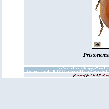
Pristonema
Las Coccinellidae de Paraguay- Todos los 
Citar como: González, G. ,2010. Los Coccinellidae de Paraguay [onli
[
Contacto
]
[
Noticias
]
[
Equipo 