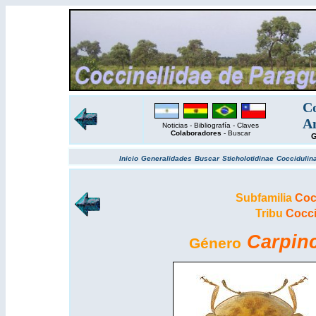
Co
Am
Noticias
-
Bibliografía
-
Claves
Colaboradores
-
Buscar
G
Inicio
Generalidades
Buscar
Sticholotidinae
Coccidulin
Subfamilia
Coc
Tribu
Cocci
Carpinc
Género