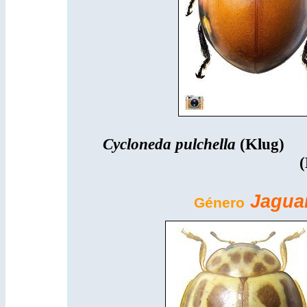
Cycloneda pulchella
(Klug)
C
(
Jagua
Género