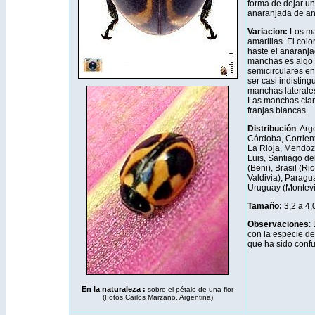
forma de dejar un
anaranjada de an
Variacion:
Los ma
amarillas. El colo
haste el anaranja
manchas es algo 
semicirculares en
ser casi indisting
manchas laterale
Las manchas clar
franjas blancas.
Distribución
: Ar
Córdoba, Corrien
La Rioja, Mendoz
Luis, Santiago de
(Beni), Brasil (Ri
Valdivia), Paragu
Uruguay (Montevi
Tamaño:
3,2 a 4
Observaciones
:
con la especie d
que ha sido confu
En la naturaleza :
sobre el pétalo de una flor
(Fotos Carlos Marzano, Argentina)