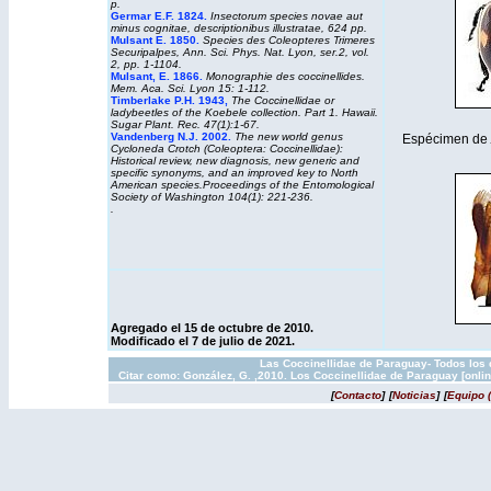
p.
Germar E.F. 1824.
Insectorum species novae aut
minus cognitae, descriptionibus illustratae, 624 pp.
Mulsant E. 1850.
Species des Coleopteres Trimeres
Securipalpes, Ann. Sci. Phys. Nat. Lyon, ser.2, vol.
2, pp. 1-1104.
Mulsant, E. 1866.
Monographie des coccinellides.
Mem. Aca. Sci. Lyon 15: 1-112.
Timberlake P.H. 1943,
The Coccinellidae or
ladybeetles of the Koebele collection. Part 1. Hawaii.
Sugar Plant. Rec. 47(1):1-67.
Vandenberg N.J. 2002.
The new world genus
Espécimen de
Cycloneda
Crotch (Coleoptera: Coccinellidae):
Historical review, new diagnosis, new generic and
specific synonyms, and an improved key to North
American species.
Proceedings of the Entomological
Society of Washington
104(1): 221-236.
.
Agregado el 15 de octubre de 2010.
Modificado el 7 de julio de 2021.
Las Coccinellidae de Paraguay- Todos los 
Citar como: González, G. ,2010. Los Coccinellidae de Paraguay [onli
[
Contacto
]
[
Noticias
]
[
Equipo 