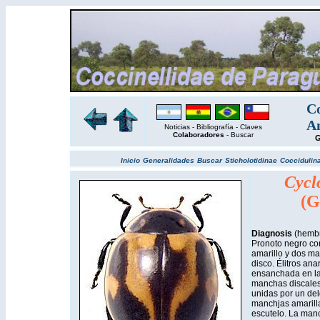
Co
Am
Noticias
-
Bibliografía
-
Claves
Colaboradores
-
Buscar
G
Inicio
Generalidades
Buscar
Sticholotidinae
Coccidulin
Cycl
(G
Diagnosis
(hembr
Pronoto negro con
amarillo y dos m
disco. Élitros ana
ensanchada en la 
manchas discales 
unidas por un de
manchjas amarill
escutelo. La man