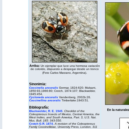
Arriba:
Un ejemplar que luce una hermosa variación
de colorido, dispuesto a despegar desde un tronco
.
(Foto Carlos Marzano, Argentina)
Sinonimia:
Coccinella ancoralis
Germar, 1824:620; Mulsant,
1850:93,1966:80; Crotch, 1874:107; Blackwelder,
1945:454.
Cycloneda ancoralis
Vandenberg, 2002b:26.
Coccinellina ancoralis
Timberlake:1943:51.
Bibliografía:
En la naturale
Blackwelder, R. E. 1945
.
Checklist of the
Coleopterous Insects of Mexico, Central America, the
West Indies, and South America, Part. 3, U.S. Nat.
Mus. Bull. 185: 343-550.
Crotch G.R. 1874.
A revision of the Coleopterous
Family Coccinellidae
, University Press, London, 311