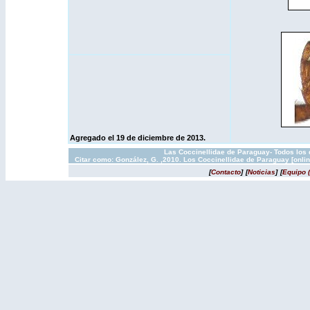
Agregado el 19 de diciembre de 2013.
Las Coccinellidae de Paraguay- Todos los 
Citar como: González, G. ,2010. Los Coccinellidae de Paraguay [onli
[
Contacto
]
[
Noticias
]
[
Equipo 