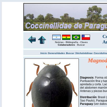
Co
Am
Noticias
-
Bibliografía
-
Claves
Colaboradores
-
Buscar
Inicio
Generalidades
Buscar
Sticholotidinae
Coccidulin
Magno
Diagnosis
: Forma o
Puntuación fina y tup
apretada y corta. La
del abdomen marrón 
Antenas y piezas buc
Distribución
: Brasil
Sao Paulo), Paragua
Paraguay
(ver datos