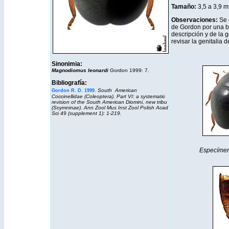
Tamaño:
3,5 a 3,9 
Observaciones:
Se 
de Gordon por una b
descripción y de la g
revisar la genitalia 
Sinonimia:
Magnodiomus leonardi
Gordon 1999: 7.
Bibliografía:
South American
Gordon R. D. 1999.
Coccinellidae (Coleoptera). Part VI: a systematic
revision of the South American Diomini, new tribu
(Scymninae). Ann Zool Mus Inst Zool Polish Acad
Sci 49 (supplement 1): 1-219.
Especímen 