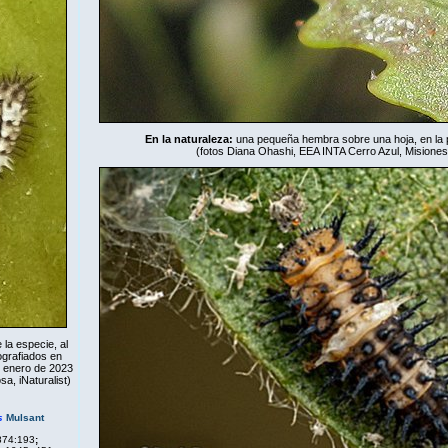
En la naturaleza:
una pequeña hembra sobre una hoja, en la p
(fotos Diana Ohashi, EEA INTA Cerro Azul, Misiones
 la especie, al
ografiados en
e enero de 2023
osa,
iNaturalist
)
s
Mulsant
874:193
;