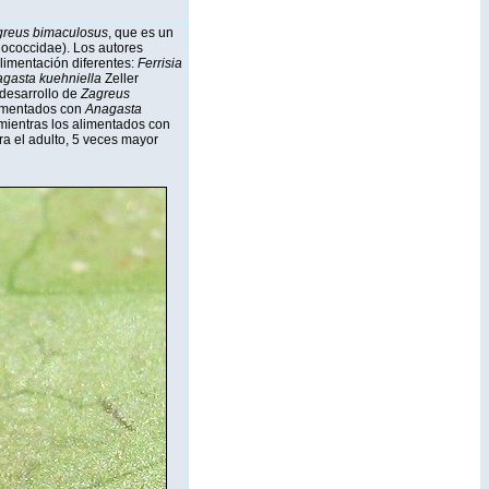
greus bimaculosus
, que es un
dococcidae). Los autores
limentación diferentes:
Ferrisia
gasta kuehniella
Zeller
 desarrollo de
Zagreus
limentados con
Anagasta
 mientras los alimentados con
a el adulto, 5 veces mayor