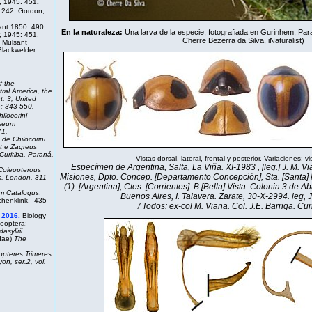
, 1945: 451
.
:242; Gordon,
ant 1850: 490;
En la naturaleza:
Una larva de la especie, fotografiada en Gurinhem, Para
, 1945: 451.
Cherre Bezerra da Silva,
iNaturalist
)
Mulsant
lackwelder,
f the
ral America, the
t. 3,
United
: 343-550.
ilocorini
useum
71.
 de Chilocorini
t e Zagreus
Curitiba, Paraná.
Vistas dorsal, lateral, frontal y posterior. Variaciones: vi
Especímen de Argentina, Salta, La Viña. XI-1983 , [leg.] J. M. V
 Coleopterous
Misiones, Dpto. Concep. [Departamento Concepción], Sta. [Santa] Ma
ss, London, 311
(1). [Argentina], Ctes. [Corrientes]. B [Bella] Vista. Colonia 3 de Abr
m Catalogus
,
Buenos Aires, I. Talavera. Zarate, 30-X-2994. leg, J
Schenklink, 435
/ Todos: ex-col M. Viana. Col. J.E. Barriga. Cur
 2016.
Biology
eoptera:
dasylirii
dae)
The
opteres Trimeres
on, ser.2, vol.