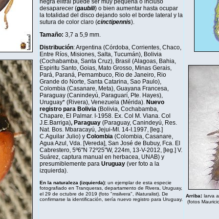
negra elitral puede ser muy pequeña o incluso
desaparecer (
gaubili
) o bien aumentar hasta ocupar
la totalidad del disco dejando solo el borde lateral y la
sutura de color claro (
cinctipennis
).
Tamaño:
3,7 a 5,9 mm
.
Distribución
: Argentina (Córdoba, Corrientes, Chaco,
Entre Ríos, Misiones, Salta, Tucumán), Bolivia
(Cochabamba, Santa Cruz), Brasil (Alagoas, Bahia,
Espiritu Santo, Goias, Mato Grosso, Minas Gerais,
Pará, Paraná, Pernambuco, Rio de Janeiro, Rio
Grande do Norte, Santa Catarina, Sao Paulo),
Colombia (Casanare, Meta), Guayana Francesa,
Paraguay (Canindeyú, Paraguarí, Pte. Hayes),
Uruguay* (Rivera), Venezuela (Mérida).
Nuevo
registro para Bolivia
(Bolivia, Cochabamba,
Chapare, El Palmar. I-1958. Ex. Col M. Viana. Col
J.E.Barriga)
, Paraguay
(Paraguay, Canindeyú, Res.
Nat. Bos. Mbaracayú, Jejui-MI. 14-I.1997, [leg.]
C.Aguilar Julio) y
Colombia
(Colombia, Casanare,
Agua Azul, Vda. [Vereda], San José de Bubuy, Fca. El
Cabrestero, 5º6"N 72º25"W, 224m, 13-V-2012, [leg.] V.
Suárez, captura manual en herbacea, UNAB) y
presumiblemente para
Uruguay
(ver foto a la
izquierda).
En la naturaleza (izquierda):
un ejemplar de esta especie
fotografiado en Tranqueras, departamento de Rivera, Uruguay,
.
el 29 de octubre de 2019 (foto "msilvera",
iNaturalist
)
De
:
Arriba
larva 
confirmarse la identificación, sería nuevo registro para Uruguay.
(fotos Maurici