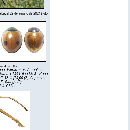
iba, el 22 de agosto de 2024 (foto
sta dorsal (3)
iana. Variaciones: Argentina,
ría. I-1964. [leg.] M.J.. Viana
il. 13-III-[19]69 (2). Argentina,
.E. Barriga (3).
icó. Chile.