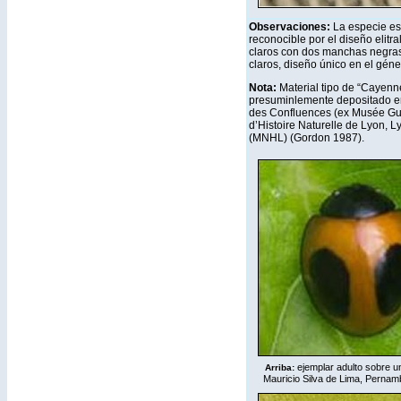
Observaciones:
La especie es
reconocible por el diseño elitral
claros con dos manchas negras
claros, diseño único en el géne
Nota:
Material tipo de “Cayenn
presuminlemente depositado e
des Confluences (ex Musée Gu
d’Histoire Naturelle de Lyon, L
(MNHL) (Gordon 1987).
ejemplar adulto sobre un
Arriba:
Mauricio Silva de Lima, Pernamb