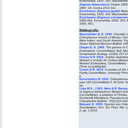
Korschefsky, 1932: 262; Blackwelder
Zagreus
bimaculosus
Chapin 1965
1987: 24; Correa 2012:141
Exochomus (Zagreus) gaubili
Muls
Korschefsky, 1932: 262; Blackwelder
Exochomus (Zagreus) cinctipennis
1850:491; Korschefsky, 1932: 253; B
1945: 451.
Bibliografía:
Blackwelder R. E. 1945.
Checklist o
Coleopterous Insects of Mexico, Cent
West Indies, and South America, Par
States National Museum Bulletin
185
Chapin E. A. 1965.
The genera of Ch
(Coleoptera: Coccinellidae). Bull. M
Comparative Zoology. 133(4): 227-2
Correa G.H. 2012
.
Análise cladística
Mulsant e revisão de Curinus Mulsan
Mulsant (Coleoptera, Coccinellidae).
(Tesis no publicada).
Crotch G.R. 1874.
A revision of the
Family Coccinellidae, University Pre
p
.
Korschefsky R. 1932.
Coleopteroru
pars 120 Coccinellidae II, W Junk: 
pp.
Lima M.S., J.W.S. Melo & R. Barros
of
Zagreus bimaculosus
Mulsant (Col
Coccinellidae), a predator of
Ferrisia 
(Cockerell) (Hemiptera: Pseudococci
Coleopterists Bulletin,
70(2):314-320
Mulsant. E. 1850.
Species des Cole
Securipalpes, Ann. Sci. Phys. Nat. Ly
2, pp. 1-1104.