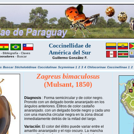
Coccinellidae de
América del Sur
-
Bibliografía
-
Claves
boradores
-
Buscar
Guillermo González F.
s
Buscar
Sticholotidinae
Coccidulinae
Scymninae 1
2
3
4
Chilocorinae
Coccinellinae 1
2
Zagreus bimaculosus
(Mulsant, 1850)
Diagnosis
: Forma semicircular y de color negro.
Pronoto con un delgado borde anaranjado en los
ángulos anteriores. Élitros de color castaño
anaranjado. con un delgado borde negro y cada uno
con una mancha circular negra en la zona discal
inmediatamente detrás de la mitad del largo.
Variación
: El color del élitro puede variar entre el
amarillo anaranjado y el rojo oscuro. La mancha