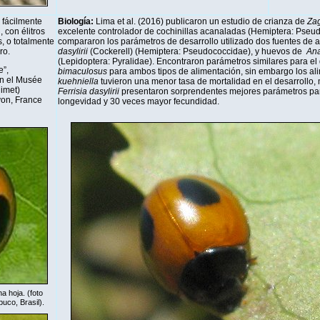
 fácilmente
Biología:
Lima et al. (2016) publicaron un estudio de crianza de
Za
, con élitros
excelente controlador de cochinillas acanaladas (Hemiptera: Pseu
, o totalmente
compararon los parámetros de desarrollo utilizado dos fuentes de a
ro.
dasylirii
(Cockerell) (Hemiptera: Pseudococcidae), y huevos de
Ana
(Lepidoptera: Pyralidae). Encontraron parámetros similares para el
e”,
bimaculosus
para ambos tipos de alimentación, sin embargo los a
n el Musée
kuehniella
tuvieron una menor tasa de mortalidad en el desarrollo,
imet)
Ferrisia dasylirii
presentaron sorprendentes mejores parámetros par
yon, France
longevidad y 30 veces mayor fecundidad.
a hoja. (foto
uco, Brasil).