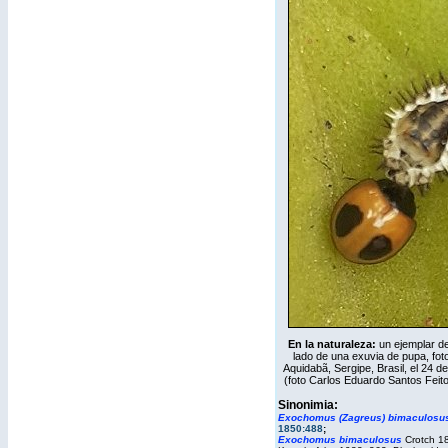
En la naturaleza:
un ejemplar de
lado de una exuvia de pupa, fot
Aquidabã, Sergipe, Brasil, el 24 d
(foto Carlos Eduardo Santos Feit
Sinonimia:
Exochomus (Zagreus) bimaculosu
1850:488
;
Exochomus
bimaculosus
Crotch 1