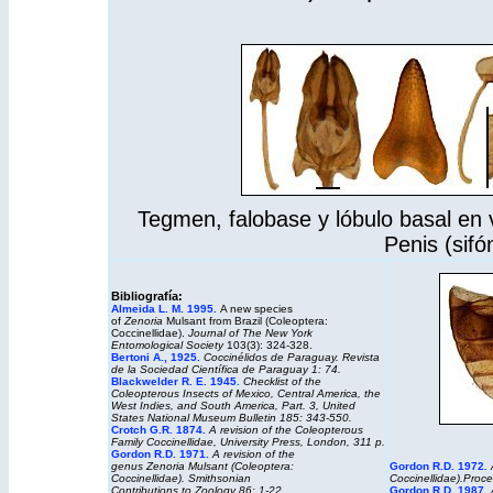
Tegmen, falobase y lóbulo basal en vi
Penis (sifó
Bibliografía:
Almeida L. M. 1995.
A new species
of
Zenoria
Mulsant from Brazil (Coleoptera:
Coccinellidae).
Journal of The New York
Entomological Society
103(3): 324-328.
Bertoni A., 1925.
Coccinélidos de Paraguay. Revista
de la Sociedad Científica de Paraguay 1: 74.
Blackwelder R. E. 1945
.
Checklist of the
Coleopterous Insects of Mexico, Central America, the
West Indies, and South America, Part. 3,
United
States National Museum Bulletin
185: 343-550.
Crotch G.R. 1874.
A revision of the Coleopterous
Family Coccinellidae
, University Press, London, 311 p.
Gordon R.D. 1971.
A revision of the
genus Zenoria Mulsant (Coleoptera:
Gordon R.D. 1972
.
Coccinellidae). Smithsonian
Coccinellidae).Proc
Contributions to Zoology 86: 1-22
.
Gordon R.D. 1987.