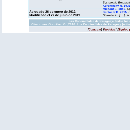
Systematic Entomol
Korchefsky R. 193
Mulsant E. 1850
.
Sp
Agregado
26 de enero de 2012.
Santos P.B. 2015.
F
Modificado el 27 de junio de 2019.
Dissertação [….] de 
Las Coccinellidae de Paraguay- Todos los 
Citar como: González, G. ,2010. Los Coccinellidae de Paraguay [onli
[
Contacto
]
[
Noticias
]
[
Equipo 