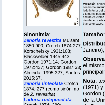
Variación:
hembr
con borde anterio
lado inferior del
y femures poster
oscura en élitro
circular en cada é
blanco grisacea.
Sinonimia:
Tamaño
Zenoria revestita
Mulsant
Distribu
1850:900; Crotch 1874:277;
Janeiro)
Korschefsky 1931:108;
Blackwelder 1945:443;
Observa
Gordon 1971:14; Gordon
el mismo 
1972:437; Gordon 1987:33;
principal
Almeida, 1995:327; Santos
2015:67.
Nota:
tex
Zenoria linteolata
Crotch
(1971) y
1874: 277 (como sinónimo
Gordon (
de
Z. revestita
)
de la Un
Ladoria rudepunctata