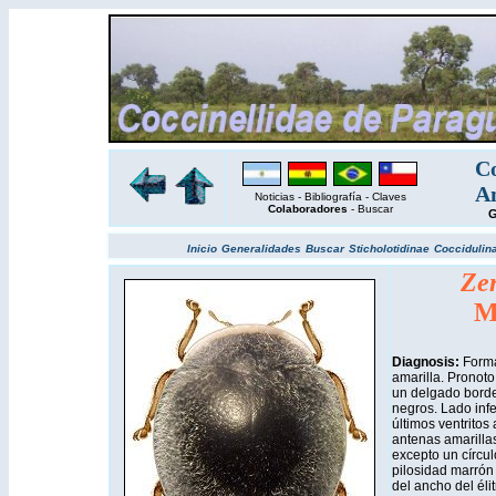
Co
Am
Noticias
-
Bibliografía
-
Claves
Colaboradores
-
Buscar
G
Inicio
Generalidades
Buscar
Sticholotidinae
Coccidulin
Zen
M
Diagnosis:
Forma
amarilla. Pronoto
un delgado borde a
negros. Lado infe
últimos ventritos
antenas amarillas
excepto un círcu
pilosidad marrón 
del ancho del élit