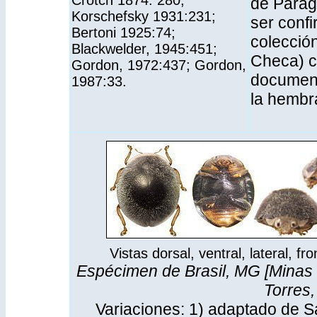
Crotch 1874: 280;
de Parag
Korschefsky 1931:231;
ser conf
Bertoni 1925:74;
colecció
Blackwelder, 1945:451;
Checa) co
Gordon, 1972:437; Gordon,
document
1987:33.
la hembr
Vistas dorsal, ventral, lateral, fr
Espécimen de
Brasil, MG [Minas 
Torres,
Variaciones: 1) adaptado de S