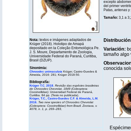
excepto abdomen 
del primer ventrit
Patas, antenas y
Tamaño:
3,1 a 3
Nota
:
textos e imágenes adaptados de
Distribución
Krüger (2018). Holotipo de Amapá
depositado en la Coleção Entomológica Pe.
Variación:
bo
J. S. Moure, Departamento de Zoologia,
tamaño algo v
Universidade Federal do Paraná, Curitiba,
Brasil (DZUP).
Observacio
Sinonimia:
conocida sol
Chnoodes unimaculata
Krüger, Castro-Guedes &
Almeida, 2016: 281; Krüger 2018:50.
Bibliografía:
Krüger T.C. 2018.
Revisão das espécies brasileiras
de Chnoodes Chevrolat, 1849 (Coleoptera:
Coccinellidae).
Universidad Federal de Paraná,
Curitiba. 84 pp. (Tesis no publicada).
Krüger
, T.C., Castro-Guedes C.F. & Almeida, L.M.
2016.
Two new species of Chnoodes Chevrolat
(Coleoptera: Coccinellidae) from Brazil. Zootaxa, v.
4078, n. 1, p. 269–283,
Espécimen