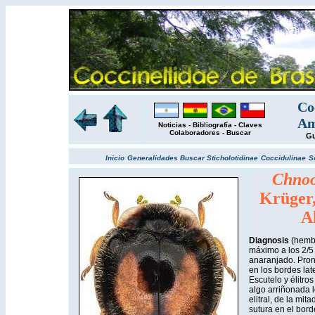
Co
Am
Noticias
-
Bibliografía
-
Claves
Colaboradores
-
Buscar
Gu
Inicio
Generalidades
Buscar
Sticholotidinae
Coccidulinae
S
Chnoo
Krüger
A
Diagnosis
(hembr
máximo a los 2/5 
anaranjado. Pro
en los bordes late
Escutelo y élitro
algo arriñonada l
elitral, de la mit
sutura en el borde