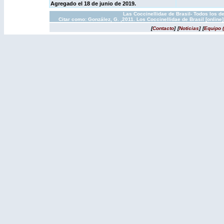
Agregado el 18 de junio de 2019.
Las Coccinellidae de Brasil- Todos los d
Citar como: González, G. ,2011. Los Coccinellidae de Brasil [onlin
[
Contacto
]
[
Noticias
]
[
Equipo 