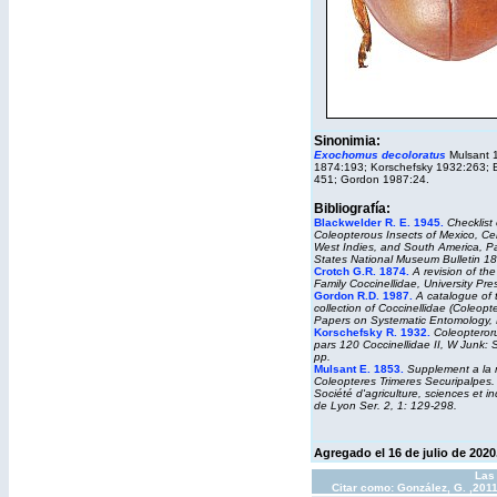
Sinonimia:
Exochomus decoloratus
Mulsant 
1874:193; Korschefsky 1932:263; 
451; Gordon 1987:24.
Bibliografía:
Blackwelder R. E. 1945.
Checklist 
Coleopterous Insects of Mexico, Cen
West Indies, and South America, Pa
States National Museum Bulletin
18
Crotch G.R. 1874.
A revision of th
Family Coccinellidae
, University Pr
Gordon R.D. 1987.
A catalogue of 
collection of Coccinellidae (Coleopt
Papers on Systematic Entomology,
Korschefsky R. 1932.
Coleopteror
pars 120 Coccinellidae II, W Junk:
pp.
Mulsant E. 1853.
Supplement a la
Coleopteres Trimeres Securipalpes
Société d'agriculture, sciences et in
de Lyon
Ser. 2, 1: 129-298.
Agregado el 16 de julio de 2020
Las 
Citar como: González, G. ,201