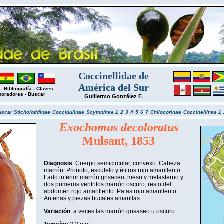
Coccinellidae de
América del Sur
-
Bibliografía
-
Claves
boradores
-
Buscar
Guillermo González F.
uscar
Sticholotidinae
Coccidulinae
Scymninae 1
2
3
4
5
6
7
Chilocorinae
Coccinellinae 1
Exochomus decoloratus
Mulsant, 1853
Diagnosis
: Cuerpo semicircular, convexo. Cabeza
marrón. Pronoto, escutelo y élitros rojo amarillento.
Lado inferior marrón grisaceo, meso y metasterno y
dos primeros ventritos marrón oscuro, resto del
abdomen rojo amarillento. Patas rojo amarillento.
Antenas y piezas bucales amarillas.
Variación
: a veces las marrón grisaseo u oscuro.