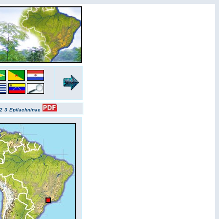
2
3
Epilachninae