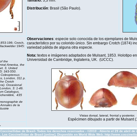
Tamaño:
3,3 mm
.
Distribución
: Brasil (São Paulo).
Observaciones
: especie solo conocida de los ejemplares de Mul
1853:196; Crotch,
característico por su colorido único. Sin embargo Crotch (1874) in
Blackwelder 1945:
variedad pálida de alguna otra especie.
Nota:
textos e imágenes adaptados de Mulsant, 1853. Holotipo en 
Universidad de Cambridge, Inglaterra, UK. (UCCC).
of the
tral America, the
rt. 3,
United
5: 343-550.
e Coleopterous
ess, London, 311 p.
the Crotch
era).
Occasional
London, 3: 1-46.
um Catalogus
,
 Schenklink, 435
 monographie de
.
Annales de la
dustrie
Vistas dorsal, lateral, frontal y posterior.
Espécimen dibujado a partir de Mulsant (
.
Coccinellidae de Brasil- Todos los derechos reservados - ©2010 - Abierto el 29 de abril de
1. Los Coccinellidae de Brasil [online]. Disponible en World Wide Web: http://www.coccinel