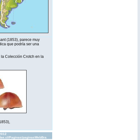
sant (1853), parece muy
dica que podría ser una
la Colección Crotch en la
1853),
 2012
lidae.cl/Paginas/paginasWebBra