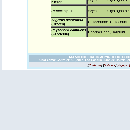
Scymninae, Cryptognathin
Kirsch
Pentilia
sp. 1
Scymninae, Cryptognathin
Zagreus hexasticta
Chilocorinae, Chilocorini
(Crotch)
Psyllobora confluens
Coccinellinae, Halyziini
(Fabricius)
Las Coccinellidae de Bolivia- Todos los d
Citar como: González, G. ,2017. Los Coccinellidae de Bolivia [
[
Contacto
]
[
Noticias
]
[
Equipo 