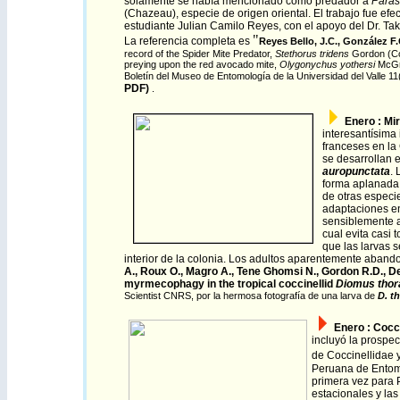
solamente se había mencionado como predador a
Parast
(Chazeau), especie de origen oriental. El trabajo fue ef
estudiante Julian Camilo Reyes, con el apoyo del Dr. Ta
"
La referencia completa es
Reyes Bello, J.C., González F.
record of the Spider Mite Predator,
Stethorus tridens
Gordon (Col
preying upon the red avocado mite,
Olygonychus yothersi
McGr
Boletín del Museo de Entomología de la Universidad del Valle 11
PDF)
.
Enero
:
Mi
interesantísima
franceses en la
se desarrollan 
auropunctata
. 
forma aplanada 
de otras especi
adaptaciones en
sensiblemente a 
cual evita casi 
que las larvas 
interior de la colonia. Los adultos aparentemente aband
A., Roux O., Magro A., Tene Ghomsi N., Gordon R.D., D
myrmecophagy in the tropical coccinellid
Diomus thor
Scientist CNRS, por la hermosa fotografía de una larva de
D. t
Enero
: Cocc
incluyó la prospe
de Coccinellidae 
Peruana de Entomo
primera vez para P
estacionales y las