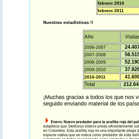
febrero 2010
febrero 2011
Nuestras estadísticas !!
Año
Visita
24.40
2006-2007
56.51
2007-2008
52.19
2008-2009
37.92
2009-2010
41.60
2010-2011
Total
212.64
¡Muchas gracias a todos los que nos v
seguido enviando material de los paí
Enero
:
N
uevo predador para la arañita roja del pa
establece que
Stethorus tridens
preda eficientemente s
en Colombia. Esta arañita roja es una importante plaga de
especie nativa que se indica como predador de esta dañ