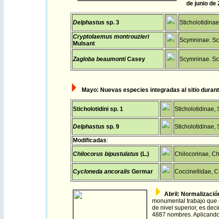
de
junio de
Delphastus
sp. 3
Sticholotidinae
Cryptolaemus montrouzieri
Scymninae. Sc
Mulsant
Zagloba beaumonti
Casey
Scymninae. Scy
Mayo
: N
uevas especies integradas al sitio duran
Sticholotidini sp. 1
Sticholotidinae, 
Delphastus
sp. 9
Sticholotidinae, 
Modificadas
:
Chilocorus bipustulatus
(L.)
Chilocorinae, Ch
Cycloneda ancoralis
Germar
Coccinellidae, C
Abril: Normalizació
monumental trabajo que r
de nivel superior, es deci
4887 nombres. Aplicando 