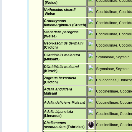
Coccidulinae, Coccidu
(Weise)
Nothocolus sicardi
Coccidulinae, Coccidu
Weise
Cranoryssus
Coccidulinae, Coccidu
flavomarginatus
(Crotch)
Stenadalia peregrina
Coccidulinae, Coccidu
(Weise)
Neoryssomus germaini
Coccidulinae, Coccidu
(Crotch)
Dilatitibialis melanura
Scymninae, Scymnini
(Mulsant)
Dilatitibialis mulsanti
Scymninae, Scymnini
(Kirsch)
Zagreus hexasticta
Chilocorinae, Chilocor
(Crotch)
Adalia angulifera
Coccinellinae, Coccinel
Mulsant
Adalia deficiens
Mulsant
Coccinellinae, Coccinel
Adalia bipunctata
Coccinellinae, Coccinel
(Linnaeus)
Cheilomenes
Coccinellinae, Coccinel
sexmaculata
(Fabricius)