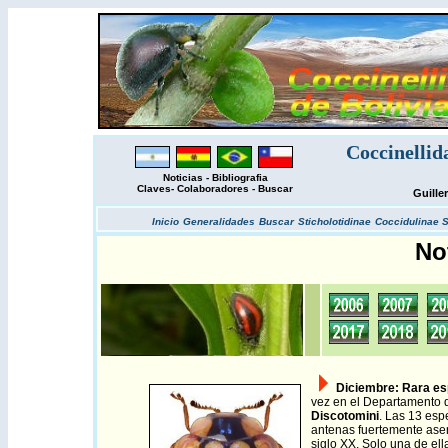
Coccinellid
Noticias
-
Bibliografia
Claves
-
Colaboradores
-
Buscar
Guille
Inicio
Generalidades
Buscar
Sticholotidinae
Coccidulinae
S
No
Diciembre
: Rara es
vez en el Departamento de
Discotomini
. Las 13 es
antenas fuertemente aserr
siglo XX. Solo una de ell