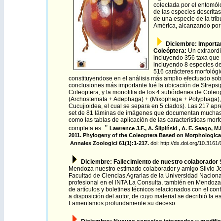
colectada por el entomól
de las especies descrita
de una especie de la trib
América, alcanzando por 
Diciembre
: Importa
Coleóptera:
Un extraordi
incluyendo 356 taxa que 
incluyendo 8 especies de
516 carácteres morfológic
constituyendose en el análisis más amplio efectuado sobr
conclusiones más importante fué la ubicación de Streps
Coleoptera, y la monofilia de los 4 subórdenes de Cole
(Archostemata + Adephaga) + (Mixophaga + Polyphaga), 
Cucujioidea, el cual se separa en 5 clados). Las 217 ap
set de 81 láminas de imágenes que documentan muchas de 
como las tablas de aplicación de las características morf
"
completa es:
Lawrence J.F., A. Ślipiński , A. E. Seago, M
2011. Phylogeny of the Coleoptera Based on Morphological
Annales Zoologici 61(1):1-217.
doi:
http://dx.doi.org/10.31
Diciembre
:
Fallecimiento de nuestro colaborador 
Mendoza nuestro estimado colaborador y amigo Silvio 
Facultad de Ciencias Agrarias de la Universidad Nacio
profesional en el INTA La Consulta, también en Mendoza.
de artículos y boletines técnicos relacionados con el co
a disposición del autor, de cuyo material se decribió la 
Lamentamos profundamente su deceso.