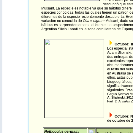
identificadas pre
descubrió que est
Mulsant. La especie es notable ya que su hábitus difiere 
especies conocidas, todas las cuales tienen un patrón d
diferentes de la especie recientemente descubierta. Eve
variación no conocida de
Olla v-nigrum
Mulsant, dado su 
hábitus es sorprendentemente diferente. Los especímen
Argentino Silvio Lanati en la zona cordillerana de Tupun
Octubre
:
T
Los especialist
Adam
Ślipiński,
dos entregas de
excelentes repr
abrumadoramente
el resto del mu
en Australia se
ellos. Estas pu
biogeográficos, 
significativamen
siguientes: "
Pang
Genus
Diomus
Mu
A. Ślipiński. 201
Part 2.
Annales Z
Octubre
: N
de
octubre de 
Nothocolus germaini