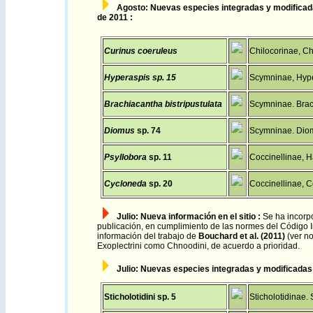
Agosto
: N
uevas especies integradas y m
odificad
de 2011
:
Curinus coeruleus
Chilocorinae, Chi
Hyperaspis sp. 15
Scymninae, Hype
Brachiacantha bistripustulata
Scymninae. Brac
Diomus
sp. 74
Scymninae. Diom
Psyllobora
sp. 11
Coccinellinae, Ha
Cycloneda
sp. 20
Coccinellinae, Co
Julio
:
Nueva información en el sitio :
Se ha incorpo
publicación, en cumplimiento de las normes del Código I
información del trabajo de
Bouchard et al. (2011)
(ver n
Exoplectrini como Chnoodini, de acuerdo a prioridad.
Julio
: N
uevas especies integradas y m
odificadas
Sticholotidini sp. 5
Sticholotidinae. S