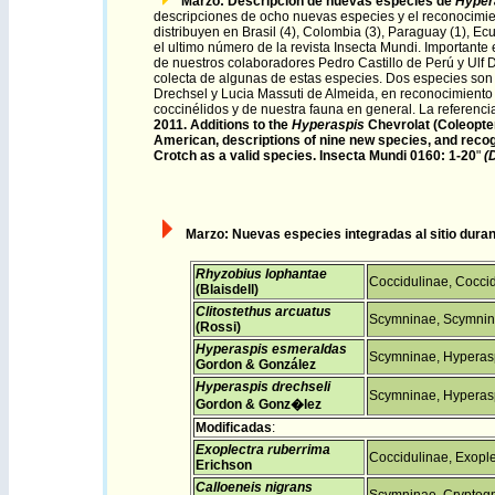
Marzo: Descripción de nuevas especies de
Hyper
descripciones de ocho nuevas especies y el reconocimie
distribuyen en Brasil (4), Colombia (3), Paraguay (1), Ec
el ultimo número de la revista Insecta Mundi. Importante 
de nuestros colaboradores Pedro Castillo de Perú y Ulf 
colecta de algunas de estas especies. Dos especies son
Drechsel y Lucia Massuti de Almeida, en reconocimiento 
coccinélidos y de nuestra fauna en general. La referencia
2011. Additions to the
Hyperaspis
Chevrolat (Coleopter
American, descriptions of nine new species, and recog
Crotch as a valid species. Insecta Mundi 0160: 1-20
"
(
Marzo: N
uevas especies integradas al sitio dura
Rhyzobius lophantae
Coccidulinae, Coccid
(Blaisdell)
Clitostethus arcuatus
Scymninae, Scymnin
(Rossi)
Hyperaspis esmeraldas
Scymninae, Hyperasp
Gordon & González
Hyperaspis drechseli
Scymninae, Hyperasp
Gordon & Gonz�lez
Modificadas
:
Exoplectra ruberrima
Coccidulinae, Exople
Erichson
Calloeneis nigrans