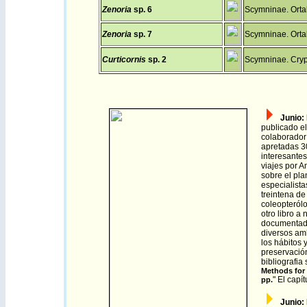
Zenoria
sp. 6
Scymninae. Ortal
Zenoria
sp. 7
Scymninae. Ortal
Curticornis
sp. 2
Scymninae. Cryp
Junio
:
publicado el 
colaborador 
apretadas 30
interesantes
viajes por 
sobre el pl
especialista
treintena de
coleopterólo
otro libro a
documentada.
diversos am
los hábitos 
preservació
bibliografia
Methods for 
" El capí
pp.
Junio
: