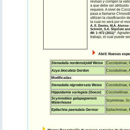
revisan y corrigen la val
a que debe ser atribuido
requiere. A nivel de Cocc
pasa a llamarse Chnoodin
utilizan la clasificación
la cual no será por el mom
A. E. Davies, M.A. Alonso-
Schmitt, S.A. Ślipiński an
. Agrade
88
: 1–972 (2011)"
trabajo, el cual puede se
Abril
: N
uevas espec
Stenadalia nordenskjoldi
Weise
Coccidulinae, 
Azya bioculata
Gordon
Coccidulinae, A
Modificadas
:
Stenadalia nigrodorsata
Weise
Coccidulinae, 
Hippodamia variegata
(Goeze)
Coccinellinae, 
Scymnobius galapagoensis
Scymninae, Sc
Waterhouse
Epilachna paenulata Germar
Epilachninae, 