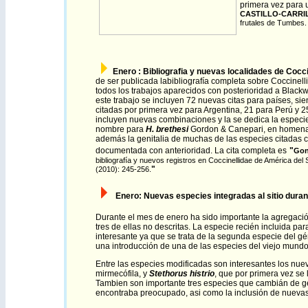
primera vez para 
CASTILLO-CARRIL
frutales de Tumbes. 
Enero :
Bibliografia y nuevas localidades de Cocc
de ser publicada labibliografía completa sobre Coccinell
todos los trabajos aparecidos con posterioridad a Black
este trabajo se incluyen 72 nuevas citas para países, si
citadas por primera vez para Argentina, 21 para Perú y 
incluyen nuevas combinaciones y la se dedica la espec
nombre para
H. brethesi
Gordon & Canepari, en homenaj
además la genitalia de muchas de las especies citadas 
documentada con anterioridad. La cita completa es
"
Gon
bibliografía y nuevos registros en Coccinellidae de América del 
"
(2010): 245-256.
Enero: N
uevas especies integradas al sitio duran
Durante el mes de enero ha sido importante la agregación
tres de ellas no descritas. La especie recién incluida par
interesante ya que se trata de la segunda especie del
una introducción de una de las especies del viejo mundo
Entre las especies modificadas son interesantes los nue
mirmecófila, y
Stethorus histrio
, que por primera vez se 
Tambien son importante tres especies que cambián de 
encontraba preocupado, asi como la inclusión de nuevas