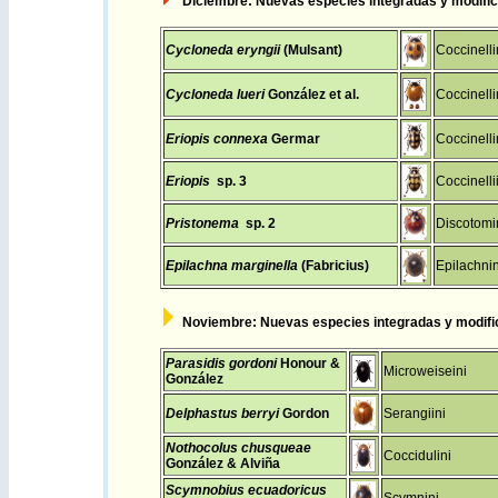
Diciembre
: N
uevas especies integradas y m
odifi
Cycloneda eryngii
(Mulsant)
Coccinelli
Cycloneda lueri
González et al.
Coccinelli
Eriopis connexa
Germar
Coccinelli
Eriopis
sp. 3
Coccinelli
Pristonema
sp. 2
Discotomi
Epilachna marginella
(Fabricius)
Epilachnin
Noviembre
: N
uevas especies integradas y m
odif
Parasidis gordoni
Honour &
Microweiseini
González
Delphastus berryi
Gordon
Serangiini
Nothocolus chusqueae
Coccidulini
González & Alviña
Scymnobius ecuadoricus