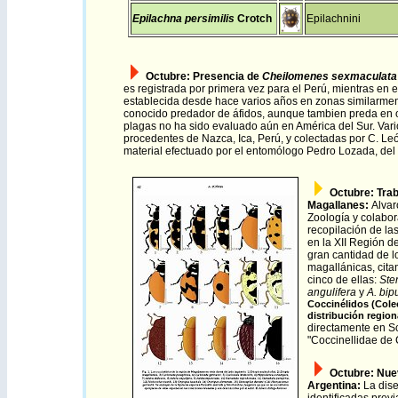
Epilachna persimilis
Crotch
Epilachnini
Octubre
:
Presencia de
Cheilomenes sexmaculat
es registrada por primera vez para el Perú, mientras en 
establecida desde hace varios años en zonas similarmen
conocido predador de áfidos, aunque tambien preda en ot
plagas no ha sido evaluado aún en América del Sur. Var
procedentes de Nazca, Ica, Perú, y colectadas por C. Le
material efectuado por el entomólogo Pedro Lozada, de
Octubre
:
Trab
Magallanes:
Alvar
Zoología y colabor
recopilación de la
en la XII Región de
gran cantidad de l
magallánicas, cita
cinco de ellas:
Ste
angulifera
y
A. bip
Coccinélidos (Coleo
distribución region
directamente en
S
"Coccinellidae de 
Octubre
:
Nuev
Argentina:
La dis