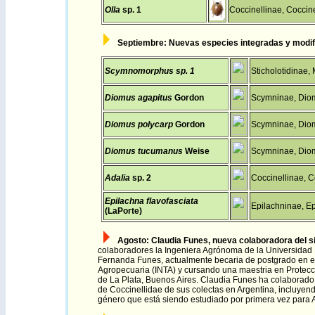
Olla
sp. 1
Coccinellinae, Coccinel
Septiembre
: N
uevas especies integradas y m
odi
Scymnomorphus sp. 1
Sticholotidinae, 
Diomus agapitus
Gordon
Scymninae, Diom
Diomus polycarp
Gordon
Scymninae, Diom
Diomus tucumanus
Weise
Scymninae, Diom
Adalia
sp. 2
Coccinellinae, Co
Epilachna flavofasciata
Epilachninae, Ep
(LaPorte)
Agosto
:
Claudia Funes, nueva colaboradora del sit
colaboradores la Ingeniera
Agrónoma de la Universidad
Fernanda Funes, actualmente becaria de postgrado en el
Agropecuaria (INTA) y cursando una maestria en Protecc
de La Plata, Buenos Aires. Claudia Funes ha colaborad
de Coccinellidae de sus colectas en Argentina, incluye
género que está siendo estudiado por primera vez para A