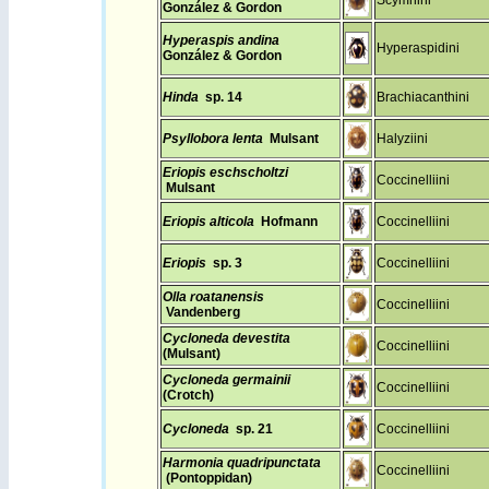
Scymnini
González & Gordon
Hyperaspis andina
Hyperaspidini
González & Gordon
Hinda
sp. 14
Brachiacanthini
Psyllobora lenta
Mulsant
Halyziini
Eriopis eschscholtzi
Coccinelliini
Mulsant
Eriopis alticola
Hofmann
Coccinelliini
Eriopis
sp. 3
Coccinelliini
Olla roatanensis
Coccinelliini
Vandenberg
Cycloneda devestita
Coccinelliini
(Mulsant)
Cycloneda germainii
Coccinelliini
(Crotch)
Cycloneda
sp. 21
Coccinelliini
Harmonia quadripunctata
Coccinelliini
(Pontoppidan)