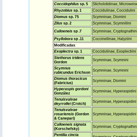
Coccidophilus
sp. 5
Sticholotidinae, Microweis
Rhyzobius
sp. 1
Coccidulinae, Coccidulini
Diomus
sp. 75
Scymninae, Diomini
Zilus
sp. 2
Scymninae, Scymnillini
Calloeneis
sp .7
Scymninae, Cryptognathin
Psyllobora
sp .11
Coccinellinae, Halyziini
Modificadas
:
Exoplectra
sp. 1
Coccidulinae, Exoplectrini
Stethorus tridens
Scymninae, Scymnini
Gordon
Scymnus
Scymninae, Scymnini
rubicundus
Erichson
Diomus thoracicus
Scymninae, Diomini
(Fabricius)
Hyperaspis gordoni
Scymninae, Hyperaspidini
González
Tenuisvalvae
Scymninae, Hyperaspidini
deyrrollei
(Crotch)
Tenuisvalvae
rosariensis
(Gordon
Scymninae, Hyperaspidini
& Canepari)
Calloeneis signata
Scymninae, Cryptognathin
(Korschefsky)
Pentilia cincta