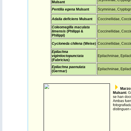
Scymninae, Cryptogn
Mulsant
Pentilia egena
Mulsant
Scymninae, Cryptogn
Adalia deficiens
Mulsant
Coccinellidae, Coccin
Coleomegilla maculata
limensis
(Philippi &
Coccinellidae, Coccin
Philippi)
Cycloneda chilena
(Weise)
Coccinellidae, Coccin
Epilachna
vigintioctopunctata
Epilachninae, Epilac
(Fabricius)
Epilachna paenulata
Epilachninae, Epilac
(Germar)
Marzo:
Mulsant
:
G
se han doc
Ambas fuero
fotografiad
distinguen 