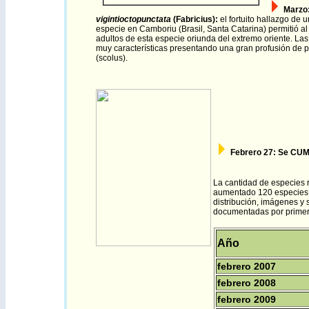
Marzo
vigintioctopunctata
(Fabricius)
:
el fortuito hallazg
o
de un
especie
en Camboriu (Brasil, Santa Catarina) permitió al
adultos de esta especie oriunda del extremo oriente. Las
muy características presentando una gran profusión de 
(scolus).
Febrero 27: Se CU
La cantidad de especies 
aumentado 120 especies,
distribución, imágenes y 
documentadas por primer
Año
febrero 2007
febrero 2008
febrero 2009