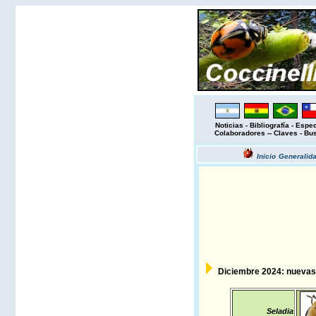
Noticias
-
Bibliografía
-
Espec
Colaboradores
--
Claves
-
Bu
Inicio
Generalid
Diciembre 2024: nuevas 
Seladia