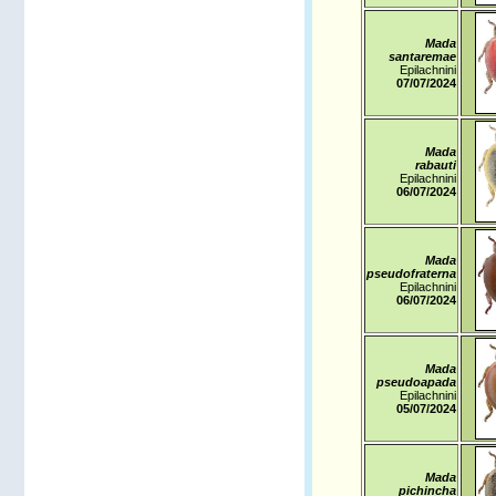
Mada
santaremae
Epilachnini
07/07/2024
Mada
rabauti
Epilachnini
06/07/2024
Mada
pseudofraterna
Epilachnini
06/07/2024
Mada
pseudoapada
Epilachnini
05/07/2024
Mada
pichincha