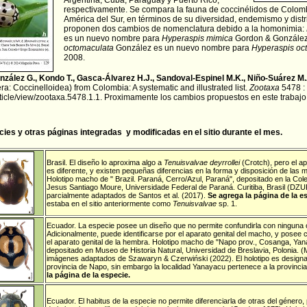
Argentina, Cuba, Paraguay y Puerto Rico,
respectivamente. Se compara la fauna de coccinélidos de Colomb
América del Sur, en términos de su diversidad, endemismo y distr
proponen dos cambios de nomenclatura debido a la homonimia:
es un nuevo nombre para
Hyperaspis mimica
Gordon & González
octomaculata
González es un nuevo nombre para
Hyperaspis oc
2008.
nzález G., Kondo T., Gasca-Álvarez H.J., Sandoval-Espinel M.K., Niño-Suárez 
a: Coccinelloidea) from Colombia: A systematic and illustrated list.
Zootaxa
5478 : 
ticle/view/zootaxa.5478.1.1
. Proximamente los cambios propuestos en este trabajo s
ies y otras páginas integradas y modificadas en el sitio durante el mes.
Brasil
. El diseño lo aproxima algo a
Tenuisvalvae deyrrollei
(Crotch), pero el ap
es diferente, y existen pequeñas diferencias en la forma y disposición de las
Holotipo macho de " Brazil. Paraná, Cerro/Azul, Paraná", depositado en la Co
Jesus Santiago Moure, Universidade Federal de Paraná. Curitiba, Brasil (DZU
parcialmente adaptados de Santos et al. (2017).
Se agrega la página de la e
estaba en el sitio anteriormente como
Tenuisvalvae
sp. 1.
Ecuador
. La especie posee un diseño que no permite confundirla con ninguna o
Adicionalmente, puede identificarse por el aparato genital del macho, y posee 
el aparato genital de la hembra. Holotipo macho de "Napo prov., Cosanga, Ya
depositado en Museo de Historia Natural, Universidad de Breslavia, Polonia.
imágenes adaptados de Szawaryn & Czerwiński (2022). El holotipo es designad
provincia de Napo, sin embargo la localidad Yanayacu pertenece a la provinci
la página de la especie.
Ecuador
. El habitus de la especie no permite diferenciarla de otras del género, 