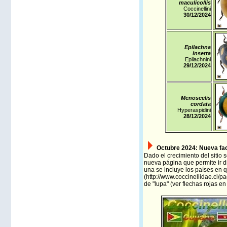
maculicollis
Coccinellini
30/12/2024
Epilachna
inserta
Epilachnini
29/12/2024
Menoscelis
cordata
Hyperaspidini
28/12/2024
Octubre 2024:
Nueva fa
Dado el crecimiento del sitio
nueva página que permite ir d
una se incluye los países en
(
http://www.coccinellidae.cl/
de "lupa" (ver flechas rojas e