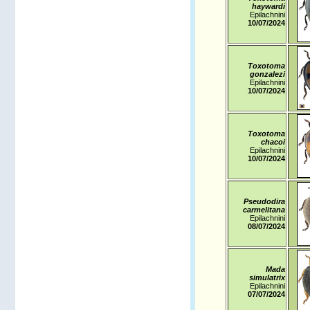
haywardi
Epilachnini
10/07/2024
Toxotoma
gonzalezi
Epilachnini
10/07/2024
Toxotoma
chacoi
Epilachnini
10/07/2024
Pseudodira
carmelitana
Epilachnini
08/07/2024
Mada
simulatrix
Epilachnini
07/07/2024