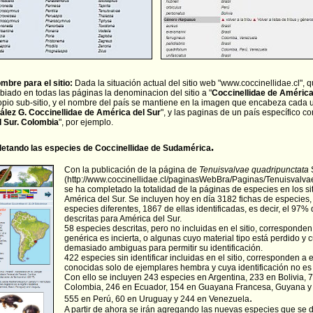
bre para el sitio:
Dada la situación actual del sitio web "www.coccinellidae.cl", 
biado en todas las páginas la denominacion del sitio a "
Coccinellidae de América
opio sub-sitio, y el nombre del país se mantiene en la imagen que encabeza cada u
ález G. Coccinellidae de América del Sur
", y las paginas de un país específico c
l Sur. Colombia
", por ejemplo.
.
etando las especies de Coccinellidae de Sudamérica
Con la publicación de la página de
Tenuisvalvae quadripunctata
(
http://www.coccinellidae.cl/paginasWebBra/Paginas/Tenuisvalv
se ha completado la totalidad de la páginas de especies en los si
América del Sur. Se incluyen hoy en día 3182 fichas de especie
especies diferentes, 1867 de ellas identificadas, es decir, el 97%
descritas para América del Sur.
58 especies descritas, pero no incluidas en el sitio, corresponde
genérica es incierta, o algunas cuyo material tipo está perdido y
demasiado ambiguas para permitir su identificación.
422 especies sin identificar incluidas en el sitio, corresponden a 
conocidas solo de ejemplares hembra y cuya identificación no es
Con ello se incluyen
243 especies
en
Argentina, 233 en Bolivia, 
Colombia, 246 en Ecuador,
154 en Guayana Francesa, Guyana y 
.
555 en Perú, 60 en Uruguay y 244 en Venezuela
A partir de ahora se irán agregando las nuevas especies que se 