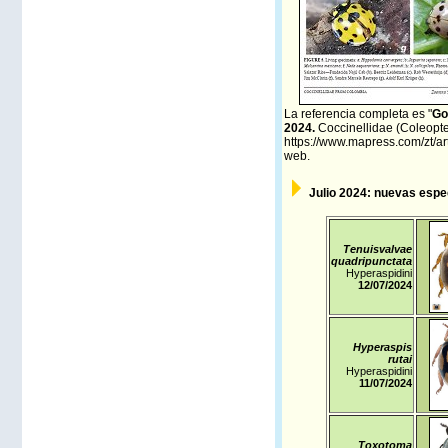
La referencia completa es
"
Go
2024.
Coccinellidae (Coleopter
https://www.mapress.com/zt/ar
web.
Julio
2024: nuevas espec
Tenuisvalvae
quadripunctata
Hyperaspidini
12/07/2024
Hyperaspis
rutai
Hyperaspidini
11/07/2024
Toxotoma