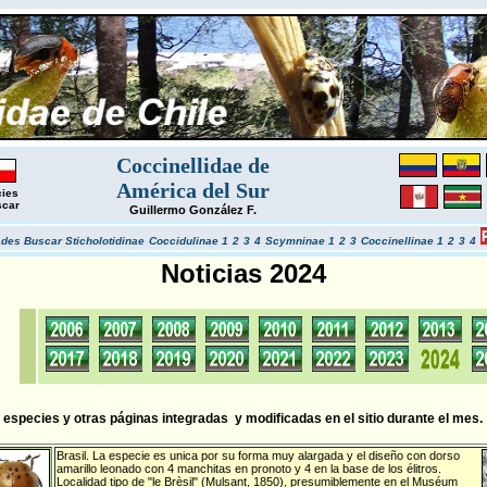
Coccinellidae de
América del Sur
ies
scar
Guillermo González F.
ades
Buscar
Sticholotidinae
Coccidulinae 1
2
3
4
Scymninae 1
2
3
Coccinellinae 1
2
3
4
Noticias 2024
especies y otras páginas integradas y modificadas en el sitio durante el mes.
Brasil
. La especie es unica por su forma muy alargada y el diseño con dorso
amarillo leonado con 4 manchitas en pronoto y 4 en la base de los élitros.
Localidad tipo de "le Brèsil" (Mulsant, 1850), presumiblemente en el Muséum