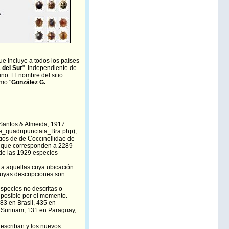
que incluye a todos los países
 del Sur
". Independiente de
no. El nombre del sitio
omo "
González G.
Santos & Almeida, 1917
ae_quadripunctata_Bra.php
),
tios de de Coccinellidae de
s, que corresponden a 2289
 de las 1929 especies
n a aquellas cuya ubicación
 cuyas descripciones son
especies no descritas o
 posible por el momento.
783 en Brasil, 435 en
Surinam, 131 en Paraguay,
describan y los nuevos