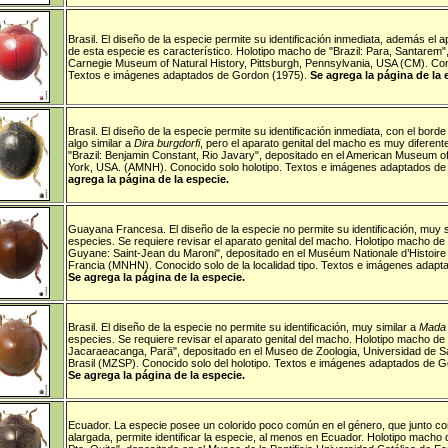
Brasil
.
El diseño de la especie permite su identificación inmediata, además el a
de esta especie es característico.
Holotipo macho de "Brazil: Para, Santarem
"
Carnegie Museum of Natural History, Pittsburgh, Pennsylvania, USA (CM).
Con
Textos e imágenes adaptados de Gordon (1975).
Se agrega la página de la 
Brasil
.
El diseño de la especie permite su identificación inmediata, con el borde l
algo similar a
Dira burgdorfi
, pero el aparato genital del macho es muy diferent
"Brazil: Benjamin Constant, Rio Javary
", depositado en el American Museum of
York, USA. (AMNH).
Conocido solo holotipo. Textos e imágenes adaptados d
agrega la página de la especie.
Guayana Francesa
.
El diseño de la especie no permite su identificación, muy s
especies. Se requiere revisar el aparato genital del macho.
Holotipo macho de 
Guyane: Saint-Jean du Maroni
", depositado en el Muséum Nationale d’Histoire 
Francia (MNHN).
Conocido solo de la localidad tipo. Textos e imágenes adap
Se agrega la página de la especie.
Brasil
.
El diseño de la especie no permite su identificación, muy similar a
Mada
especies. Se requiere revisar el aparato genital del macho.
Holotipo macho de "
Jacaraeacanga, Parä
", depositado en el Museo de Zoologia, Universidad de S
Brasil (MZSP). Conocido solo del holotipo.
Textos e imágenes adaptados de Go
Se agrega la página de la especie.
Ecuador
.
La especie posee un colorido poco común en el género, que junto co
alargada, permite identificar la especie, al menos en Ecuador.
Holotipo macho d