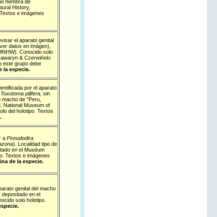
ipo hembra de
ural History,
. Textos e imágenes
visar el aparato genital
(ver datos en imágen),
 (MNHW). Conocido solo
zawaryn & Czerwiński
o este grupo debe
 la especie.
entificada por el aparato
e
Toxotoma pilifera
, sin
 macho de "Peru,
S. National Museum of
lo del holotipo. Textos
.
r a
Pseudodira
azona
).
Localidad tipo de
tado en el
Muséum
ipo. Textos e imágenes
ina de la especie.
parato genital del macho
, depositado en el
ocido solo holotipo.
especie.