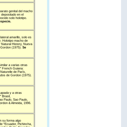
parato genital del macho
, depositado en el
ocido solo holotipo.
especie.
ateral amarillo, solo es
e.
Holotipo macho de
 Natural History, Nueva
e Gordon (1975).
Se
imilar a varias otras
" French Guiana:
Naturelle de París,
tados de Gordon (1975).
 apada
y a otras
 Brasil,
ao Paulo, Sao Paulo,
rdon & Almeida, 1996.
n su forma algo
e "Ecuador, Pichincha,