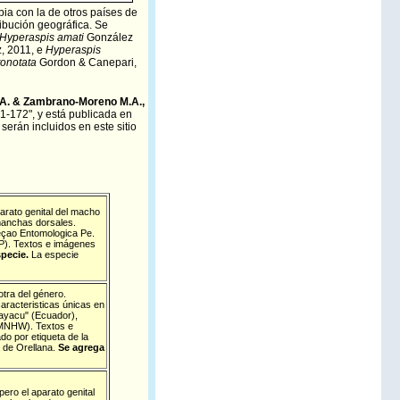
ia con la de otros países de
ibución geográfica. Se
Hyperaspis amati
González
, 2011, e
Hyperaspis
tonotata
Gordon & Canepari,
M.A. & Zambrano-Moreno M.A.,
1-172", y está publicada en
erán incluidos en este sitio
arato genital del macho
 manchas dorsales.
leçao Entomologica Pe.
P). Textos e imágenes
specie.
La especie
tra del género.
caracteristicas únicas en
nayacu" (Ecuador),
 (MNHW). Textos e
o por etiqueta de la
a de Orellana.
Se agrega
pero el aparato genital