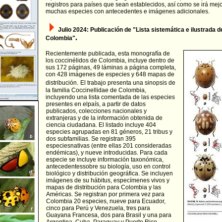
registros para países que sean establecidos, así como se irá me
muchas especies con antecedentes e imágenes adicionales.
Julio 2024:
Publicación de "Lista sistemática e ilustrada d
.
Colombia"
Recientemente publicada, esta monografía de
los coccinélidos de Colombia, incluye dentro de
sus 172 páginas, 49 láminas a página completa,
con 428 imágenes de especies y 648 mapas de
distribución.
El trabajo presenta una sinopsis de
la familia Coccinellidae de Colombia,
incluyendo una lista comentada de las especies
presentes en elpaís, a partir de
datos
publicados, colecciones nacionales y
extranjeras y de la información obtenida de
ciencia ciudadana. El listado incluye 404
especies agrupadas en 81 géneros, 21 tribus y
dos subfamilias. Se registran 395
especiesnativas (entre ellas 201 consideradas
endémicas), y nueve introducidas. Para cada
especie se incluye información taxonómica,
antecedentessobre su biología, uso en control
biológico y distribución geográfica. Se incluyen
imágenes de su hábitus, especímenes vivos y
mapas de distribución para Colombia y las
Américas. Se registran por primera vez para
Colombia 20 especies, nueve para Ecuador,
cinco para Perú y Venezuela, tres para
Guayana Francesa, dos para Brasil y una para