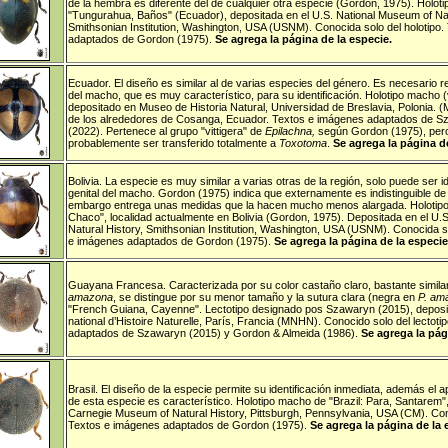
de la hembra es diferente del de cualquier otra especie (Gordon, 1975). Holot
"Tungurahua, Baños" (Ecuador), depositada en el U.S. National Museum of Nat
Smithsonian Institution, Washington, USA (USNM). Conocida solo del holotipo
adaptados de Gordon (1975).
Se agrega la página de la especie.
Ecuador
. El diseño es similar al de varias especies del género. Es necesario re
del macho, que es muy característico, para su identificación. Holotipo macho 
depositado en Museo de Historia Natural, Universidad de Breslavia, Polonia.
de los alrededores de Cosanga, Ecuador. Textos e imágenes adaptados de S
(2022). Pertenece al grupo "vittigera" de
Epilachna,
según Gordon (1975), per
probablemente ser transferido totalmente a
Toxotoma
.
Se agrega la página de
Bolivia
. La especie es muy similar a varias otras de la región, solo puede ser id
genital del macho. Gordon (1975) indica que externamente es indistinguible d
embargo entrega unas medidas que la hacen mucho menos alargada. Holotipo
Chaco", localidad actualmente en Bolivia (Gordon, 1975). Depositada en el U.
Natural History, Smithsonian Institution, Washington, USA (USNM). Conocida so
e imágenes adaptados de Gordon (1975).
Se agrega la página de la especie
Guayana Francesa
.
Caracterizada por su color castaño claro, bastante simila
amazona
, se distingue por su menor tamaño y la sutura clara (negra en
P. am
"French Guiana, Cayenne". Lectotipo designado pos Szawaryn (2015),
deposi
national d’Histoire Naturelle, París, Francia (MNHN). Conocido solo del lectot
adaptados de Szawaryn (2015) y Gordon & Almeida (1986).
Se agrega la pág
Brasil
.
El diseño de la especie permite su identificación inmediata, además el a
de esta especie es característico.
Holotipo macho de "Brazil: Para, Santarem
"
Carnegie Museum of Natural History, Pittsburgh, Pennsylvania, USA (CM).
Con
Textos e imágenes adaptados de Gordon (1975).
Se agrega la página de la 