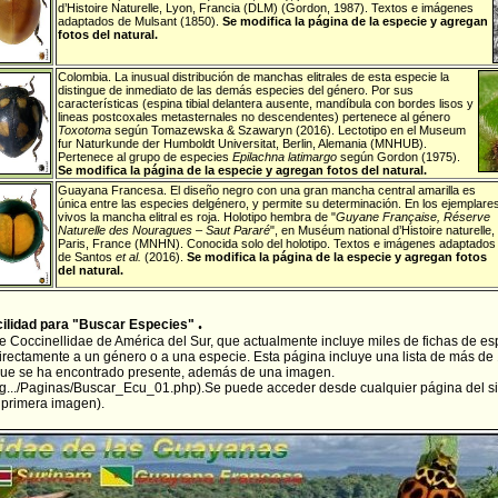
d’Histoire Naturelle, Lyon, Francia (DLM) (Gordon, 1987). Textos e imágenes
adaptados de Mulsant (1850).
Se modifica la página de la especie y agregan
fotos del natural.
Colombia
. La inusual distribución de manchas elitrales de esta especie la
distingue de inmediato de las demás especies del género. Por sus
características (espina tibial delantera ausente, mandíbula con bordes lisos y
lineas postcoxales metasternales no descendentes) pertenece al género
Toxotoma
según Tomazewska & Szawaryn (2016). Lectotipo en el Museum
fur Naturkunde der Humboldt Universitat, Berlin, Alemania (MNHUB).
Pertenece al grupo de especies
Epilachna latimargo
según Gordon (1975).
Se modifica la página de la especie y agregan fotos del natural.
Guayana Francesa
. El diseño negro con una gran mancha central amarilla es
única entre las especies delgénero, y permite su determinación. En los ejemplare
vivos la mancha elitral es roja. Holotipo hembra de "
Guyane Française, Réserve
Naturelle des Nouragues – Saut Pararé
", en Muséum national d’Histoire naturelle,
Paris, France (MNHN). Conocida solo del holotipo. Textos e imágenes adaptados
de Santos
et al.
(2016).
Se modifica la página de la especie y agregan fotos
del natural.
.
cilidad para "Buscar Especies"
 se Coccinellidae de América del Sur, que actualmente incluye miles de fichas de 
irectamente a un género o a una especie. Esta página incluye una lista de más de
 que se ha encontrado presente, además de una imagen.
pag.../Paginas/Buscar_Ecu_01.php
).Se puede acceder desde cualquier página del sit
n primera imagen).