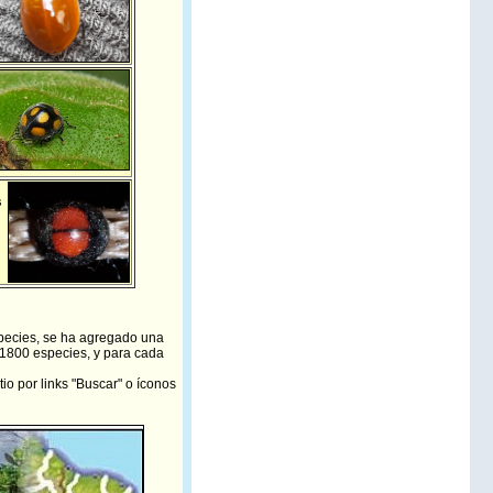
s
especies, se ha agregado una
 1800 especies, y para cada
io por links "Buscar" o íconos