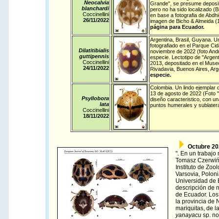
Neocalvia
Grande", se presume deposi
blanchardi
pero no ha sido localizado (
Coccinellini
en base a fotografia de Abdhi
26/11/
2022
imagen de Bicho & Almeida (
página para Ecuador.
Argentina
,
Brasil
,
Guyana
. U
fotografiado en el Parque Cid
Dilatitibialis
noviembre de 2022 (foto Andr
guttipennis
especie. Lectotipo de "Argent
Coccinellini
2013, depositado en el Muse
24/11/
2022
Rivadavia, Buenos Aires, Arg
especie.
Colombia
. Un lindo ejemplar 
13 de agosto de 2022 (Foto 
Psyllobora
diseño caracteristico, con u
lata
puntos humerales y sublatera
Coccinellini
18/11/
2022
Octubre 20
". En un trabaj
Tomasz
Czerwiń
Instituto de Zoo
Varsovia, Poloni
Universidad de B
descripción de 
de Ecuador. Los
la provincia de
mariquitas, de l
yanayacu
sp. no