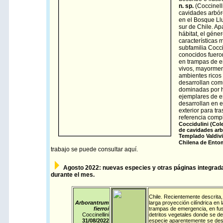
n. sp.
(Coccinell
cavidades arbóre
en el Bosque Ll
sur de Chile. Ap
hábitat, el géne
características 
subfamilia Cocc
conocidos fuero
en trampas de e
vivos, mayormen
ambientes ricos
desarrollan com
dominadas por h
ejemplares de e
desarrollan en e
exterior para tr
referencia comp
Coccidulini (Col
de cavidades arb
Templado Valdivi
Chilena de Entom
trabajo se puede consultar
aquí
.
Agosto
2022: nuevas especies y otras páginas integrada
durante el mes.
Chile
. Recientemente descrita, 
Arborantrum
larga proyección cilíndrica en
fierroi
trampas de emergencia, en fus
Coccinellini
detritos vegetales donde se d
31/08/
2022
especie aparentemente se desar