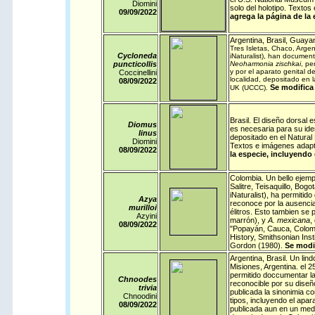
Diomini
solo del holotipo. Texto
09/09/
2022
agrega la página de la 
Argentina
,
Brasil
,
Guayan
Tres Isletas, Chaco, Argent
Cycloneda
iNaturalist
), han document
puncticollis
Neoharmonia zischkai
, pe
y por el aparato genital 
Coccinellini
localidad, depositado en l
08/09/
2022
Se modifica 
UK (UCCC).
Brasil
. El diseño dorsal 
Diomus
es necesaria para su iden
linus
depositado en el Natural
Diomini
Textos e imágenes adapt
08/09/
2022
la especie, incluyendo 
Colombia
. Un bello ejem
Salitre, Teisaquillo, Bog
iNaturalist), ha permitid
Azya
reconoce por la ausencia
murilloi
élitros. Esto tambien se 
Azyini
marrón), y
A. mexicana
,
08/09/
2022
"Popayán, Cauca, Colombi
History, Smithsonian In
Gordon (1980).
Se modif
Argentina
,
Brasil
. Un lin
Misiones, Argentina. el 
permitido doccumentar la
Chnoodes
reconocible por su diseñ
trivia
publicada la sinonimia co
Chnoodini
tipos, incluyendo el apar
08/09/
2022
publicada aun en un medi