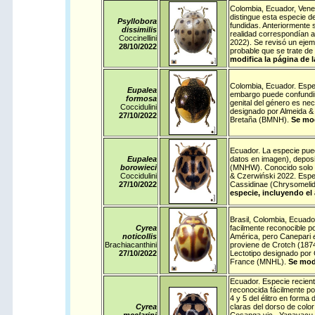
Colombia
,
Ecuador
,
Vene
distingue esta especie d
Psyllobora
fundidas. Anteriormente 
dissimilis
realidad correspondían 
Coccinellini
2022). Se revisó un ejemp
28/10/
2022
probable que se trate de
modifica la página de 
Colombia
,
Ecuador
. Espe
Eupalea
embargo puede confundirs
formosa
genital del género es ne
Coccidulini
designado por Almeida &
27/10/
2022
Bretaña (BMNH).
Se mod
Ecuador
. La especie pue
Eupalea
datos en imagen), deposi
borowieci
(MNHW). Conocido solo 
Coccidulini
& Czerwiński 2022. Espe
27/10/
2022
Cassidinae (Chrysomelida
especie, incluyendo el
Brasil
,
Colombia
,
Ecuado
Cyrea
facilmente reconocible p
noticollis
América, pero Canepari
Brachiacanthini
proviene de Crotch (1874
27/10/
2022
Lectotipo designado por 
France (MNHL).
Se modi
Ecuador
. Especie recien
reconocida fácilmente po
4 y 5 del élitro en forma
Cyrea
claras del dorso de colo