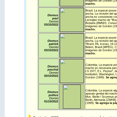
imágenes de Gordon (19
macho.
Brasil
. La especie posee 
ancha. La revisión del a
Diomus
ancha es consistente con
paul
Lectotipo macho de "Braz
Diomini
Bretaña (BMNH). Conocido
03/10/
2022
imágenes de Gordon (19
macho.
Brasil
. La especie posee 
Diomus
ancha. La revisión del ap
patrick
"Brazil, PA, Icoraci, 19.
Diomini
Belem, Brasil (MPEG). Co
03/10/
2022
imágenes de Gordon (19
macho.
Colombia
. La especie pos
Diomus
macho es necesaria para 
paschal
I-5 1977, E.L. Peyton", 
Diomini
Institution, Washington
02/10/
2022
Gordon (1999).
Se agreg
Colombia
. La especie alg
Diomus
aparato genital del mach
politus
Mus. Berlin / Scumnus po
Diomini
Berlin, Alemania (ZMHB)
01/10/
2022
(1999).
Se agrega la pá