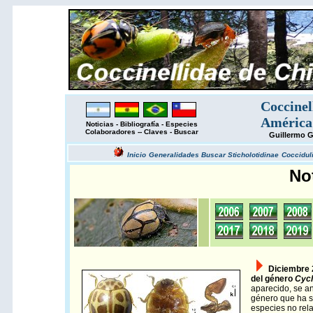
Coccinel
América
Noticias
-
Bibliografía
-
Especies
Colaboradores
--
Claves
-
Buscar
Guillermo G
Inicio
Generalidades
Buscar
Sticholotidinae
Coccidul
No
Diciembre
del género
Cyc
aparecido, se a
género que ha s
especies no rel