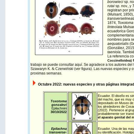
borowieci
sp. no
rutai
sp. nov., y
registran por p
(Mulsant, 1850)
transverselineat
1874,
Toxotoma 
linteolata
Mulsan
ecuadorica
Gord
complementarias
nombres para se
aequatorialis
(G
(González, 2015
taeniola
. Tambié
La referencia c
Coccinelloidea) 
trabajo se puede consultar
aquí
.
Se agradece a los autores del t
Szawaryn K
. &
Czerwiński
(ver figura). Las nuevas especies y o
proximas semanas.
Octubre
2022: nuevas especies y otras páginas integrad
Ecuador
.
El diseño es si
del macho, que es muy ca
Toxotoma
depositado en Museo de H
gonzalezi
los alrededores de Cosa
Epilachnini
(2022). Pertenece al grup
30/10/
2022
probablemente ser transf
el aparato genital del 
Epilachna
Ecuador
. Una de las may
transverse-
su identificación. Holot