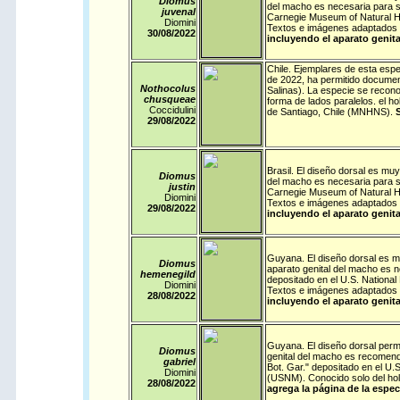
Diomus
del macho es necesaria para su
juvenal
Carnegie Museum of Natural Hi
Diomini
Textos e imágenes adaptados 
30/08/
2022
incluyendo el aparato genit
Chile
. Ejemplares de esta especi
de 2022, ha permitido documen
Nothocolus
Salinas). La especie se recono
chusqueae
forma de lados paralelos. el ho
Coccidulini
de Santiago, Chile (MNHNS).
S
29/08/
2022
Brasil
. El diseño dorsal es muy 
Diomus
del macho es necesaria para su
justin
Carnegie Museum of Natural Hi
Diomini
Textos e imágenes adaptados 
29/08/
2022
incluyendo el aparato genit
Guyana
. El diseño dorsal es m
Diomus
aparato genital del macho es ne
hemenegild
depositado en el U.S. National
Diomini
Textos e imágenes adaptados 
28/08/
2022
incluyendo el aparato genit
Guyana
. El diseño dorsal permi
Diomus
genital del macho es recomenda
gabriel
Bot. Gar." depositado en el U.
Diomini
(USNM). Conocido solo del hol
28/08/
2022
agrega la página de la espec