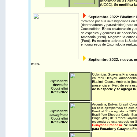
depositado en la Colecci
(UCCC).
Se modifica la
Septiembre 2022: Bladimir G
motivado por sus investigaciones en 
(depredadores y parasitoides) para con
E
Coccinellidae.
n su colaboración y a
de especies y genitalias de coccinélid
Amazonía (Perú). Magister Scientiae e
(Perú).
Es miembro activo de la Soci
en congresos de Entomología realizad
Septiembre
2022: nuevas es
mes.
Colombia
,
Guayana Francesa
en Perú, Ucayali, Yarinacocha,
Cycloneda
Bladimir Guerra Ambrosio (foto
devestita
presencia en Perú de esta esp
Coccinellini
de la especie y se agrega la
07/09/
2022
Argentina
,
Bolivia
,
Brasil
,
Colo
Un bello ejemplar vivo de esta 
Cycloneda
Brasil, el 30 de agosto de 2022.
emarginata
Brasil (foto Dhebora Cardo,
iNat
Praga (JVC) de "French Guyana,
Coccinellini
presencia de esta especie en
07/09/
2022
Guayana Francesa.
Se modif
para Ecuador y Guayana Fr