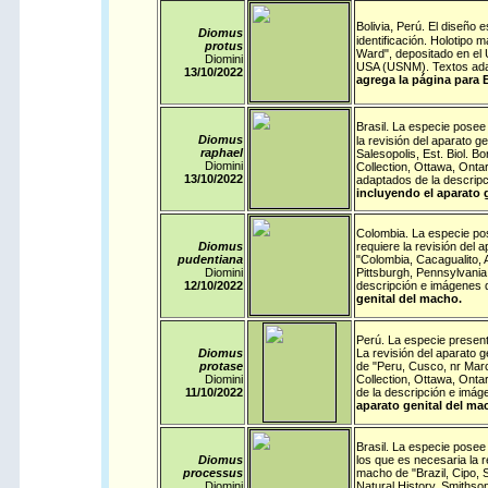
,
Bolivia
Perú
. El diseño 
Diomus
identificación. Holotipo 
protus
Ward", depositado en el 
Diomini
USA (USNM). Textos adap
13/10/
2022
agrega la página para B
.
Brasil
La especie posee 
Diomus
la revisión del aparato g
raphael
Salesopolis, Est. Biol. 
Diomini
Collection, Ottawa, Onta
13/10/
2022
adaptados de la descrip
incluyendo el aparato 
Colombia
. La especie po
Diomus
requiere la revisión del 
pudentiana
"Colombia, Cacagualito, 
Diomini
Pittsburgh, Pennsylvania
12/10/
2022
descripción e imágenes 
genital del macho.
Perú
. La especie present
Diomus
La revisión del aparato g
protase
de "Peru, Cusco, nr Marc
Diomini
Collection, Ottawa, Onta
11/10/
2022
de la descripción e imá
aparato genital del ma
Brasil
. La especie posee 
Diomus
los que es necesaria la r
processus
macho de "Brazil, Cipo, 
Diomini
Natural History, Smithso