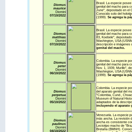
Brasil
. La especie posee 
Diomus
genital del macho para co
maurice
June", depositado en el 
Diomini
Conocido solo del holot
07/10/
2022
(1999).
Se agrega la pá
Brasil
. La especie posee 
Diomus
genital del macho para co
matthias
83, Koebele", depositado 
Diomini
Washington, USA (USNM).
07/10/
2022
descripción e imágenes 
genital del macho.
Colombia
. La especie po
Diomus
genital del macho para c
peter
Nov. 1, 1939, Murillo", d
Diomini
Washington, USA (USNM)
06/10/
2022
(1999).
Se agrega la pá
Colombia
. La especie po
Diomus
del aparato genital del 
perpetua
"Colombia, Cund., Choach
Diomini
Museum of Natural Histo
05/10/
2022
adaptados de la descrip
incluyendo el aparato 
Venezuela
. La especie p
más ancha. La revisión d
Diomus
ancha es consistente con
paulinus
Lectotipo macho de "Braz
Diomini
Bretaña (BMNH). Conocido
04/10/
2022