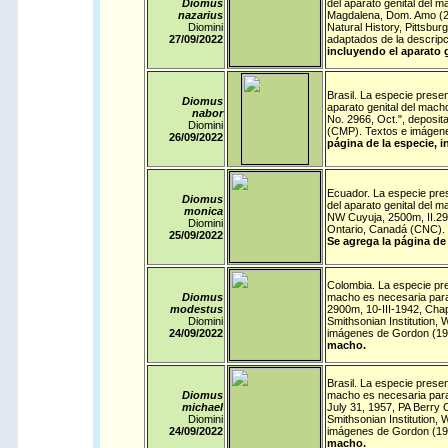
Diomus
del aparato genital del 
nazarius
Magdalena, Dom. Amo (200
Diomini
Natural History, Pittsbu
27/09/
2022
adaptados de la descrip
incluyendo el aparato 
Brasil
. La especie present
Diomus
aparato genital del macho
nabor
No. 2966, Oct.", deposit
Diomini
(CMP). Textos e imágene
26/09/
2022
página de la especie, i
Ecuador
. La especie pres
Diomus
del aparato genital del 
monica
NW Cuyuja, 2500m, II.29.
Diomini
Ontario, Canadá (CNC). 
25/09/
2022
Se agrega la página de 
Colombia
. La especie pr
Diomus
macho es necesaria para 
modestus
2900m, 10-III-1942, Chap
Diomini
Smithsonian Institution
24/09/
2022
imágenes de Gordon (19
macho.
Brasil
. La especie presen
Diomus
macho es necesaria para 
michael
July 31, 1957, PA Berry C
Diomini
Smithsonian Institution
24/09/
2022
imágenes de Gordon (19
macho.