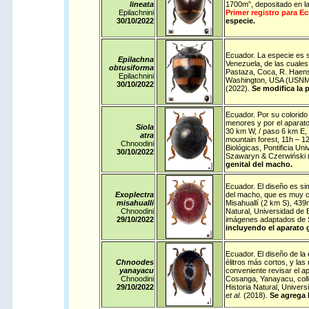
lineata
1700m”, depositado en l
Epilachnini
Primer registro para E
30/10/
2022
especie.
Ecuador
.
La especie es s
Epilachna
Venezuela, de las cuales
obtusiforma
Pastaza, Coca, R. Haens
Epilachnini
Washington, USA (USNM)
30/10/
2022
(2022).
Se modifica la 
Ecuador
.
Por su colorido
menores y por el aparat
Siola
30 km W, / paso 6 km E, 
atra
mountain forest, 11h – 1
Chnoodini
Biológicas, Pontificia U
30/10/
2022
Szawaryn & Czerwiński 
genital del macho.
Ecuador
.
El diseño es si
Exoplectra
del macho, que es muy ca
misahualli
Misahuallí (2 km S), 439m
Chnoodini
Natural, Universidad de 
29/10/
2022
imágenes adaptados de 
incluyendo el aparato 
Ecuador
.
El diseño de la
Chnoodes
élitros más cortos, y la
yanayacu
conveniente revisar el ap
Chnoodini
Cosanga, Yanayacu, colle
29/10/
2022
Historia Natural, Univer
et al.
(2018).
Se agrega 