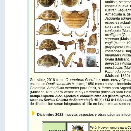
análisis, se de
especie nueva. E
ilustran
Jaguarit
Armadillita
n. ge
Jaguarita adria
especies actua
son transferidas
conjugata
(Muls
ocelligera
(Crot
separata
(Mulsa
vogli
(Mader, 1
graphiptera
(Mul
costaricae
(Chap
meander
(Mulsa
lorata
(Mulsant,
devestita
(Mulsa
puncticollis
(Mul
Paraneda poma
(Mulsant, 1850
González, 2018 como
C. tenebrae
González,
nom. nov.
y
Cyclo
establece
Daulis amabilis
Mulsant, 1850 como nueva sinonimi
Colombia,
Armadillita meander
para Perú,
A. lorata
para Argent
(Mulsant, 1850) para Venezuela y
Paraneda guticollis
para Boli
Araujo-Siqueira 2022. Aportes al conocimiento del género
Cyclon
(
descar
taxones.
Revista Chilena de Entomología
48
(4): 813-841
de distribución serán integrados al sitio en las proximas seman
Diciembre
2022: nuevas especies y otras páginas integr
Perú
. Nuevo nombre para
Cy