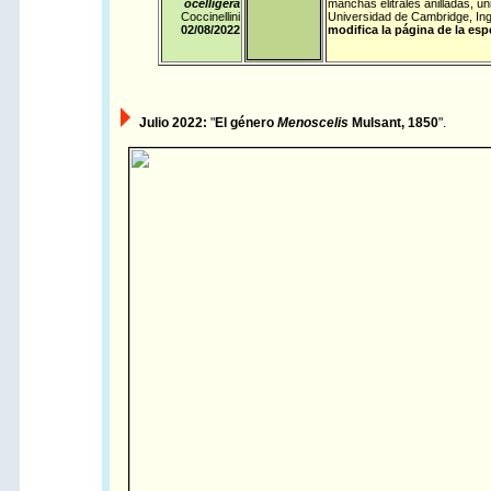
ocelligera
manchas elitrales anilladas, ún
Coccinellini
Universidad de Cambridge, Ingl
02/08/
2022
modifica la página de la esp
Julio 2022:
"
El género
Menoscelis
Mulsant, 1850
".