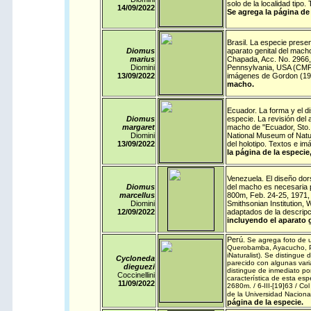
solo de la localidad tip
14/09/
2022
Se agrega la página de 
Brasil
. La especie presen
Diomus
aparato genital del macho
marius
Chapada, Acc. No. 2966, 
Diomini
Pennsylvania, USA (CMP).
13/09/
2022
imágenes de Gordon (19
macho.
Ecuador
. La forma y el d
Diomus
especie. La revisión del 
margaret
macho de "Ecuador, Sto. 
Diomini
National Museum of Natur
13/09/
2022
del holotipo. Textos e 
la página de la especie
Venezuela
. El diseño dor
Diomus
del macho es necesaria p
marcellus
800m, Feb. 24-25, 1971, 
Diomini
Smithsonian Institution,
12/09/
2022
adaptados de la descrip
incluyendo el aparato 
Perú
.
Se agrega foto de 
Querobamba, Ayacucho, Per
iNaturalist
). Se distingue 
Cycloneda
parecido con algunas var
dieguezi
distingue de inmediato por
Coccinellini
característica de esta esp
11/09/
2022
2680m. / 6-III-[19]63 / Co
de la Universidad Nacion
página de la especie.