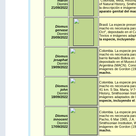
martin
"Colombia, Meta, Restrep
Diomini
of Natural History, Smit
21/09/
2022
la descripción e imágen
aparato genital del ma
Brasil
. La especie presen
Diomus
macho es necesaria para 
gervase
Oct", depositado en el C
Diomini
Textos e imágenes adapt
20/09/
2022
la especie, incluyendo 
Colombia
. La especie pr
macho es necesaria para c
Diomus
barrio llamado Bolivia en
josaphat
depositado en el Museo A
Diomini
Argentina (MACN). Conoci
19/09/
2022
imágenes de Gordon (19
macho.
Colombia
. La especie pr
Diomus
macho es necesaria para 
john
41 km. S Sta. Marta, V-7
Diomini
History, Smithsonian Inst
18/09/
2022
imágenes adaptados de l
especie, incluyendo el
Colombia
. La especie pr
Diomus
macho es necesaria para 
innocent
Pacho, 6 Mar 1965, J.A. 
Diomini
Smithsonian Institution
17/09/
2022
imágenes de Gordon (19
macho.