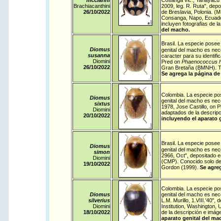
mcclarini
Cosanga vic., Yanayacu S
Brachiacanthini
2009, leg. R. Ruta", dep
26/10/
2022
de Breslavia, Polonia. 
Consanga, Napo, Ecuador,
incluyen fotografias de l
del macho.
.
Brasil
La especie posee 
Diomus
genital del macho es nece
susanna
caracter para su identifi
Diomini
Pred on
Phaenococcus 
26/10/
2022
Gran Bretaña (BMNH). Te
Se agrega la página de 
Colombia
. La especie po
Diomus
genital del macho es nece
sixtus
1978, Jose Castillo, on
Diomini
adaptados de la descrip
20/10/
2022
incluyendo el aparato 
.
Brasil
La especie posee 
Diomus
genital del macho es nec
simon
2966, Oct", depositado e
Diomini
(CMP). Conocido solo del
19/10/
2022
Gordon (1999).
Se agreg
Colombia
. La especie po
Diomus
genital del macho es nec
silverius
L.M. Murillo, 1.VIII.'40"
Diomini
Institution, Washington,
18/10/
2022
de la descripción e imá
aparato genital del ma