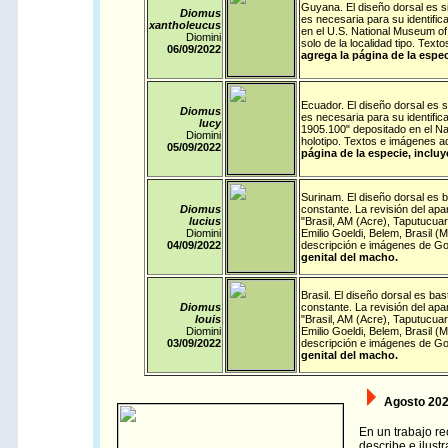
Guyana
. El diseño dorsal es s
Diomus
es necesaria para su identific
xantholeucus
en el U.S. National Museum of
Diomini
solo de la localidad tipo. Te
06/09/
2022
agrega la página de la espec
Ecuador
. El diseño dorsal es 
Diomus
es necesaria para su identifi
lucy
1905.100" depositado en el N
Diomini
holotipo. Textos e imágenes 
05/09/
2022
página de la especie, inclu
Surinam
. El diseño dorsal es b
Diomus
constante. La revisión del apa
lucius
"Brasil, AM (Acre), Taputucu
Diomini
Emilio Goeldi, Belem, Brasil 
04/09/
2022
descripción e imágenes de G
genital del macho.
Brasil
. El diseño dorsal es bast
Diomus
constante. La revisión del apa
louis
"Brasil, AM (Acre), Taputucu
Diomini
Emilio Goeldi, Belem, Brasil 
03/09/
2022
descripción e imágenes de G
genital del macho.
Agosto 202
En un trabajo r
describe e ilust