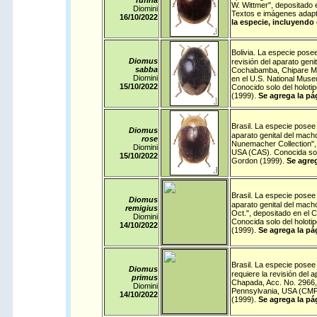
rufina
W. Wittmer", depositado 
Diomini
Textos e imágenes adapt
16/10/
2022
la especie, incluyendo 
.
Bolivia
La especie posee 
Diomus
revisión del aparato geni
sabba
Cochabamba, Chipare Mtns
Diomini
en el U.S. National Muse
15/10/
2022
Conocido solo del holot
(1999).
Se agrega la pá
.
Brasil
La especie posee u
Diomus
aparato genital del mach
rose
Nunemacher Collection", 
Diomini
USA (CAS). Conocida sol
15/10/
2022
Gordon (1999).
Se agreg
.
Brasil
La especie posee u
Diomus
aparato genital del macho
remigius
Oct.", depositado en el 
Diomini
Conocida solo del holot
14/10/
2022
(1999).
Se agrega la pá
.
Brasil
La especie posee u
Diomus
requiere la revisión del 
primus
Chapada, Acc. No. 2966, 
Diomini
Pennsylvania, USA (CMP)
14/10/
2022
(1999).
Se agrega la pá