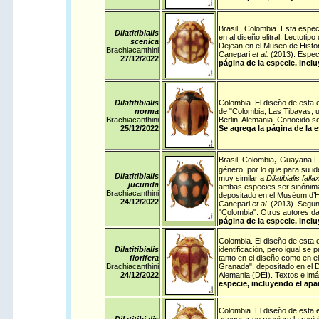
Brasil
,
Colombia
. Esta espec
Dilatitibialis
en al diseño elitral. Lectoti
scenica
Dejean en el Museo de Histo
Brachiacanthini
Canepari
et al.
(2013). Espec
27/12/
2022
página de la especie, incl
Dilatitibialis
Colombia
. El diseño de esta 
norma
de "Colombia, Las Tibayas, u
Brachiacanthini
Berlin, Alemania.
Conocido sol
25/12/
2022
Se agrega la página de la 
,
Brasil
,
Colombia
Guayana F
género, por lo que para su id
Dilatitibialis
muy similar a
Dilatibialis falla
jucunda
ambas especies ser sinónima
Brachiacanthini
depositado en el Muséum d’H
24/12/
2022
Canepari
et al.
(2013). Segun
"Colombia". Otros autores d
página de la especie, incl
Colombia
. El diseño de esta 
Dilatitibialis
identificación, pero igual se
florifera
tanto en el diseño como en el
Brachiacanthini
Granada", depositado en el D
24/12/
2022
Alemania (DEI).
Textos e imá
especie, incluyendo el apa
Colombia
. El diseño de esta 