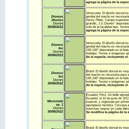
agrega la página de la espec
Venezuela
. El diseño dorsal es
Diomus
genital del macho es necesaria
liborius
Henry Pittier, Campo experimen
Diomini
grandis, J.G.Davies" deposit
30/08/
2022
solo de la localidad tipo. Tex
agrega la página de la espec
Venezuela
. El diseño dorsal es
Diomus
genital del macho es necesaria
leo
195.100" depositado en el Nat
Diomini
holotipo. Textos e imágenes a
30/08/
2022
de la especie, incluyendo el
Brasil
. El diseño dorsal es muy 
Diomus
del macho es necesaria para su
leo
195.100" depositado en el Nat
Diomini
holotipo. Textos e imágenes a
30/08/
2022
de la especie, incluyendo el
Ecuador
,
Perú
. Un bello ejemp
Ecuador, el 10 de junio de 201
Microneda
especie, y registrala por prim
sp. 1
ejemplares hembra. Cercana 
Diomini
manchas negras en cada élitro
30/08/
2022
Se modifica la página de la 
Brasil
. El diseño dorsal es muy 