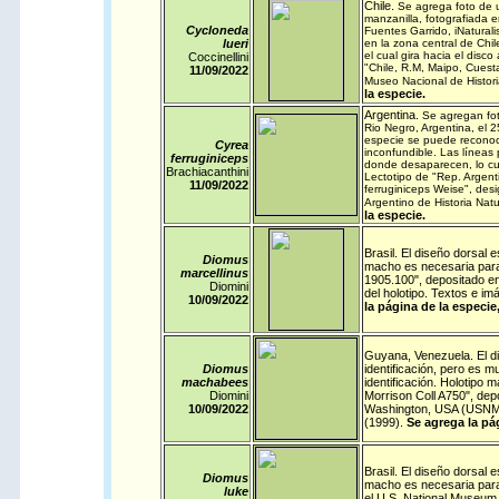
Chile
.
Se agrega foto de 
manzanilla, fotografiada e
Cycloneda
Fuentes Garrido,
iNaturali
lueri
en la zona central de Chile
el cual gira hacia el disc
Coccinellini
"Chile, R.M, Maipo, Cuesta
11/09/
2022
Museo Nacional de Histor
la especie.
Argentina
.
Se agregan fo
Rio Negro, Argentina, el 
especie se puede reconoc
Cyrea
inconfundible. Las líneas
ferruginiceps
donde desaparecen, lo cua
Brachiacanthini
Lectotipo de "Rep. Argent
11/09/
2022
ferruginiceps Weise", des
Argentino de Historia Nat
la especie.
Brasil
. El diseño dorsal e
Diomus
macho es necesaria para s
marcellinus
1905.100", depositado e
Diomini
del holotipo. Textos e 
10/09/
2022
la página de la especie
Guyana
,
Venezuela
. El 
Diomus
identificación, pero es m
machabees
identificación. Holotipo
Diomini
Morrison Coll A750", depo
10/09/
2022
Washington, USA (USNM)
(1999).
Se agrega la pá
Brasil
. El diseño dorsal e
Diomus
macho es necesaria para 
luke
el U.S. National Museum 