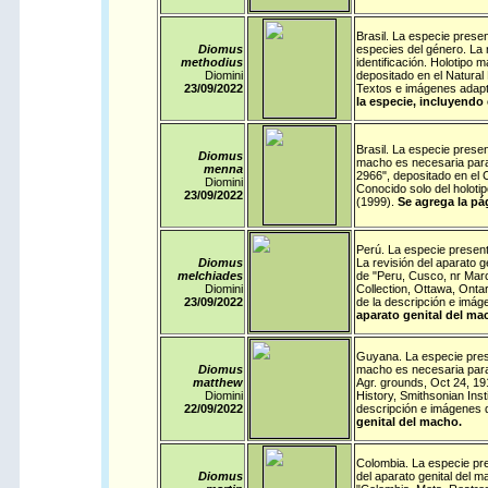
Brasil
. La especie presen
Diomus
especies del género. La 
methodius
identificación. Holotipo 
Diomini
depositado en el Natural
23/09/
2022
Textos e imágenes adapt
la especie, incluyendo 
Brasil
. La especie presen
Diomus
macho es necesaria para c
menna
2966", depositado en el 
Diomini
Conocido solo del holot
23/09/
2022
(1999).
Se agrega la pá
Perú
. La especie present
Diomus
La revisión del aparato g
melchiades
de "Peru, Cusco, nr Marc
Diomini
Collection, Ottawa, Onta
23/09/
2022
de la descripción e imá
aparato genital del ma
Guyana
. La especie pre
Diomus
macho es necesaria para c
matthew
Agr. grounds, Oct 24, 19
Diomini
History, Smithsonian Ins
22
/09/
2022
descripción e imágenes 
genital del macho.
Colombia
. La especie pr
Diomus
del aparato genital del m