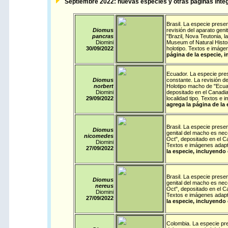
Septiembre
2022: nuevas especies y otras páginas integ
Brasil
. La especie presen
Diomus
revisión del aparato geni
pancras
"Brazil, Nova Teutonia, l
Diomini
Museum of Natural Histor
30/09/
2022
holotipo. Textos e imág
página de la especie, i
Ecuador
. La especie pre
Diomus
constante. La revisión de
norbert
Holotipo macho de "Ecua
Diomini
depositado en el Canadia
29/09/
2022
localidad tipo. Textos e
agrega la página de la 
Brasil
. La especie presen
Diomus
genital del macho es nece
nicomedes
Oct", depositado en el C
Diomini
Textos e imágenes adapt
27/09/
2022
la especie, incluyendo 
Brasil
. La especie presen
Diomus
genital del macho es nece
nereus
Oct", depositado en el C
Diomini
Textos e imágenes adapt
27/09/
2022
la especie, incluyendo 
Colombia
. La especie pre