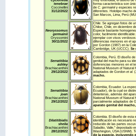
Cycloneda
muy extendida, el diseño de m
tenebrae
forma caracteristica son úni
Coccinellini
de
C. germainii
y especies re
31/12/
2022
diferentes. Holotipo macho d
San Marcos, Lima, Perú (M
Chile
. Se agregan fotos de un 
Chiloe, Chile, en diciembre d
Neoryssomus
Especie bastante homogenea 
germainii
color, facilmente identificab
Oryssomini
ejemplar con visos verdosos
30/11/
2022
diferencias menores en el apa
por Gordon (1987) en la Cole
Cambridge, UK (UCCC).
Se 
Colombia
,
Perú
. El diseño de
Serratitibia
genital del macho para su id
ashley
doferencias menores en el 
Brachiacanthini
National Museum of Natural H
29/12/
2022
adaptados de Gordon
et al.
(
macho.
Colombia
,
Ecuador
. La espec
Serratitibia
Ecuador), de la cual se disti
joan
delanteras, además del apara
Brachiacanthini
National Museum of Natural H
29/12/
2022
parcialmente adaptados de G
aparato genital del macho,
Colombia
. El diseño de esta
Dilatitibialis
identificación es necesario r
sheila
reducido de las partes oscur
Brachiacanthini
Saladito, Valle," depositado e
28/12/
2022
Washington, USA (USNM).
T
de la especie, incluyendo e