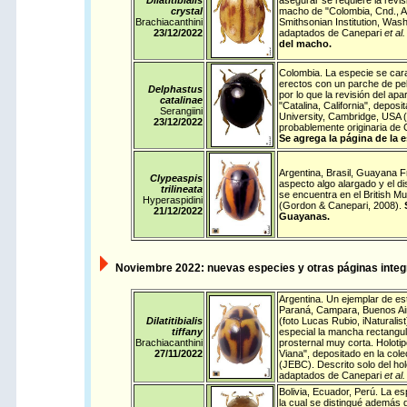
Dilatitibialis
asegurar se requiere la revi
crystal
macho de "Colombia, Cnd., An
Brachiacanthini
Smithsonian Institution, Wa
23/12/
2022
adaptados de Canepari
et al
del macho.
Colombia
. La especie se cara
erectos con un parche de pel
Delphastus
por lo que la revisión del ap
catalinae
"Catalina, California", depo
Serangiini
University, Cambridge, USA 
23/12/
2022
probablemente originaria de C
Se agrega la página de la 
Argentina
,
Brasil
,
Guayana F
Clypeaspis
aspecto algo alargado y el di
trilineata
se encuentra en el British M
Hyperaspidini
(Gordon & Canepari, 2008).
21/12/
2022
Guayanas.
Noviembre
2022: nuevas especies y otras páginas integr
Argentina
. Un ejemplar de esta
Paraná, Campara, Buenos Air
Dilatitibialis
(foto Lucas Rubio,
iNaturalist
tiffany
especial la mancha rectangula
Brachiacanthini
prosternal muy corta. Holotip
27/11/
2022
Viana", depositado en la cole
(JEBC). Descrito solo del ho
adaptados de Canepari
et al.
Bolivia
,
Ecuador
,
Perú
. La es
la cual se distingué además d