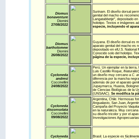
Surinam
. El diseño dorsal perm
Diomus
genital del macho es recomenda
bonaventure
Langatabbetje", depositado en
Diomini
holotipo. Textos e imágenes a
27/08/
2022
especie, incluyendo el apara
Guyana
. El diseño dorsal es m
Diomus
aparato genital del macho es n
bartholomew
depositado en elU.S. National
Diomini
Conocido solo del holotipo. T
26/08/
2022
página de la especie, incluy
Perú
. Un ejemplar en la tierra
Luis Castillo Roque,
iNaturalist
Cycloneda
un diseño muy cercano a
C. a
andresi
diferencia por la mancha negra
Coccinellini
además de por el aparato geni
24/08/
2022
Jupaymarca, Huasta, Bolognesi
de Ciencias Biológicas de la 
(UNSAAC).
Se modifica la pá
Argentina
,
Chile
. Hermosas fot
Angualasto, San Juan, Argentin
Cycloneda
Campaña del Proyecto Vaquitas
disconsolata
en la naturaleza. Muy cercana
Coccinellini
su diseño tricolor y por el apar
09/08/
2022
Investigaciones Agropecuarias 
Cycloneda
Brasil
.
La especie es fácilment