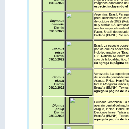
10/10/
2022
imágenes adaptados de l
especie, incluyendo el
Argentina
,
Brasil
,
Paragu
presumiblemente de esta 
Scymnus
de octubre de 2022 (Fot
bennetti
muy similar a
S. demerar
Diomini
macho, especialmente el
09/10/
2022
Paulo, Brasil, depositado
Bretaña (BMNH).
Se mod
Brasil
. La especie posee 
Diomus
por los que es necesaria 
prisca
Holotipo macho de "Brazi
Diomini
U.S. National Museum of 
09/10/
2022
solo de la localidad tip
Se agrega la página de 
Venezuela
. La especie p
Diomus
del aparato genital del 
placid
Aragua, P.Nac. Henri Pit
Diomini
forest
Mangifera indica
s
09/10/
2022
Bretaña (BMNH). Textos 
agrega la página de la 
Ecuador
,
Venezuela
. La 
Diomus
aparato genital del mach
philip
Aragua, P.Nac. Henri Pitt
Diomini
Deciduos forest
Talisia
sp
08/10/
2022
Bretaña (BMNH). Textos 
agrega la página de la 