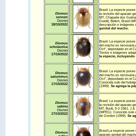
.
Brasil
La especie posee 
Diomus
la revisión del aparato g
sennen
MT, Chapada dos Guimarä
Diomini
Goeldi, Belem, Brasil (M
18/10/
2022
descripción e imágenes 
genital del macho.
.
Brasil
La especie posee u
Diomus
del macho es necesaria p
scholastica
Oct", depositado en el C
Diomini
Textos e imágenes adapt
17/10/
2022
la especie, incluyendo 
.
Brasil
La especie posee u
Diomus
del macho es necesaria pa
saturninus
Oct", depositado en el C
Diomini
Conocida solo del holot
17/10/
2022
(1999).
Se agrega la pá
.
Brasil
La especie posee 
Diomus
la revisión del aparato g
sabina
MT, Buriti, 9-2-1961, J.
Diomini
(MPEG). Conocido solo de
17/10/
2022
de Gordon (1999).
Se ag
.
Brasil
La especie posee un
Diomus
aparato genital del macho