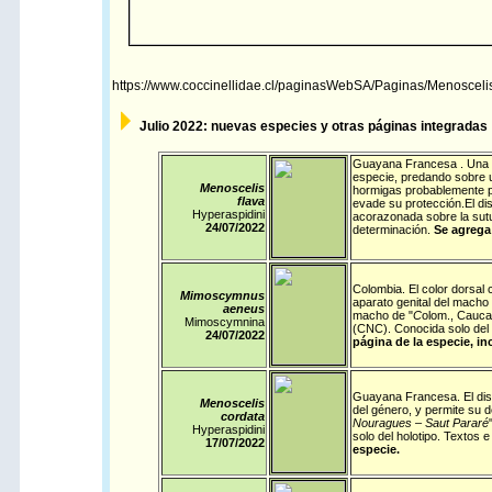
https://www.coccinellidae.cl/paginasWebSA/Paginas/Menosceli
Julio
2022: nuevas especies y otras páginas integradas y
Guayana Francesa
. Una 
especie, predando sobre u
Menoscelis
hormigas probablemente pr
flava
evade su protección.El di
Hyperaspidini
acorazonada sobre la sutu
24/07/
2022
determinación.
Se agrega 
Colombia
.
El color dorsal 
Mimoscymnus
aparato genital del macho 
aeneus
macho de "
C
olom., Cauca,
Mimoscymnina
(CNC). Conocida solo del
24/07/
2022
página de la especie, in
Guayana Francesa
.
El di
Menoscelis
del género, y permite su 
cordata
Nouragues – Saut Pararé
Hyperaspidini
solo del holotipo. Textos
17/07/
2022
especie.