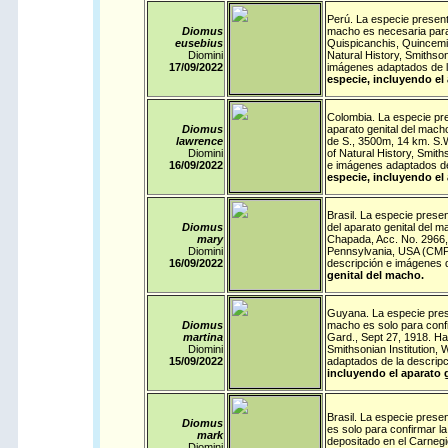
Perú
. La especie presen
Diomus
macho es necesaria para 
eusebius
Quispicanchis, Quincemil
Diomini
Natural History, Smithso
17/09/
2022
imágenes adaptados de l
especie, incluyendo el
Colombia
. La especie pr
Diomus
aparato genital del macho
lawrence
de S., 3500m, 14 km. S.
Diomini
of Natural History, Smit
16/09/
2022
e imágenes adaptados de
especie, incluyendo el
Brasil
. La especie presen
Diomus
del aparato genital del m
mary
Chapada, Acc. No. 2966, 
Diomini
Pennsylvania, USA (CMP).
16/09/
2022
descripción e imágenes 
genital del macho.
Guyana
. La especie pres
Diomus
macho es solo para confi
martina
Gard., Sept 27, 1918. Ha
Diomini
Smithsonian Institution,
15/09/
2022
adaptados de la descrip
incluyendo el aparato 
Brasil
. La especie presen
Diomus
es solo para confirmar la
mark
depositado en el Carneg
Diomini