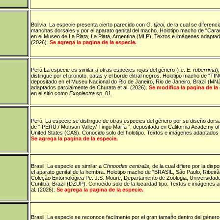
Bolivia
.
La especie presenta cierto parecido con
G. tijeoi
, de la cual se diferenc
manchas dorsales y por el aparato genital del macho. Holotipo macho de "Carana
en el Museo de La Plata, La Plata, Argentina (MLP). Textos e imágenes adaptad
(2026).
Se agrega la pagina de la especie.
Perú
.La especie es similar a otras especies rojas del género (i.e.
E. ruberrima
)
distingue por el pronoto, patas y el borde elitral negros. Holotipo macho de 
depositado en el Museu Nacional do Rio de Janeiro, Rio de Janeiro, Brazil (M
adaptados parcialmente de Churata et al. (2026).
Se modifica la pagina de la
en el sitio como
Exoplectra
sp. 01.
Perú
.
La especie se distingue de otras especies del género por su diseño dorsa
de " PERU:/ Monson Valley/ Tingo María ”, depositado en California Academy of 
United States (CAS). Conocido solo del holotipo. Textos e imágenes adaptados d
Se agrega la pagina de la especie.
Brasil
.
La especie es similar a
Chnoodes centralis,
de la cual difiere por la dis
el aparato genital de la hembra.
Holotipo macho de "BRASIL, São Paulo, Ribeirão
Coleção Entomológica Pe. J.S. Moure, Departamento de Zoologia, Universidad
Curitiba, Brazil (DZUP). Conocido solo de la localidad tipo. Textos e imágenes
al. (2026).
Se agrega la pagina de la especie.
Brasil
.
La especie se reconoce facilmente por el gran tamaño dentro del género,