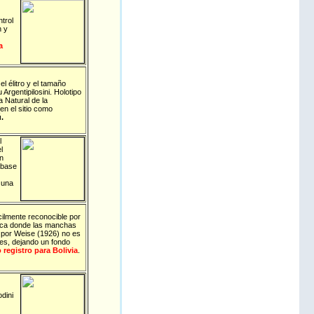
trol
n y
a
el élitro y el tamaño
Argentipilosini. Holotipo
 Natural de la
n el sitio como
.
l
l
n
obase
 una
ilmente reconocible por
ípica donde las manchas
por Weise (1926) no es
es, dejando un fondo
registro para Bolivia
.
dini