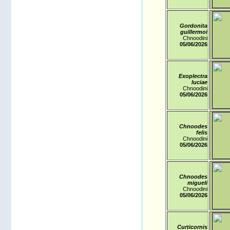
Gordonita
guillermoi
Chnoodini
05/06
/2026
Exoplectra
luciae
Chnoodini
05/06
/2026
Chnoodes
felis
Chnoodini
05/06
/2026
Chnoodes
migueli
Chnoodini
05/06
/2026
Curticornis