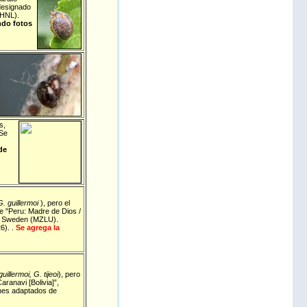
designado
MHNL).
ndo fotos
s,
S
e
de
G. guillermoi
), pero el
e "Peru: Madre de Dios /
d, Sweden (MZLU).
6). .
Se agrega la
uillermoi, G. tijeoi
), pero
ranavi [Bolivia]”,
enes adaptados de