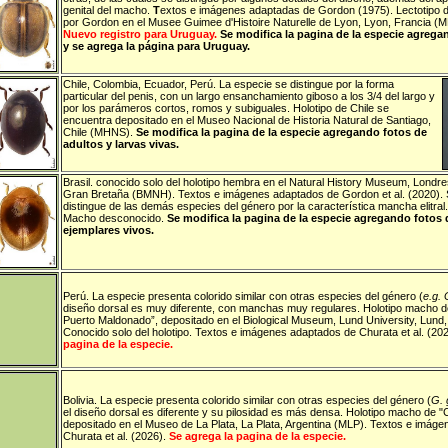
genital del macho.
T
extos e imágenes adaptadas de Gordon (1975). Lectotipo 
por Gordon en el Musee Guimee d'Histoire Naturelle de Lyon, Lyon, Francia (
Nuevo registro para Uruguay.
Se modifica la pagina de la especie agrega
y se agrega la página para Uruguay.
Chile
,
Colombia
,
Ecuador
,
Perú
. La especie se distingue por la forma
particular del penis, con un largo ensanchamiento giboso a los 3/4 del largo y
por los parámeros cortos, romos y subiguales. Holotipo de Chile se
encuentra depositado en el Museo Nacional de Historia Natural de Santiago,
Chile (MHNS).
Se modifica la pagina de la especie agregando fotos de
adultos y larvas vivas.
Brasil
.
conocido solo del holotipo hembra en el Natural History Museum, Londre
Gran Bretaña (BMNH). Textos e imágenes adaptados de Gordon et al. (2020).
distingue de las demás especies del género por la característica mancha elitral.
Macho desconocido.
Se modifica la pagina de la especie agregando fotos 
ejemplares vivos.
Perú
. La especie presenta colorido similar con otras especies del género (
e.g. 
diseño dorsal es muy diferente, con manchas muy regulares.
Holotipo macho d
Puerto Maldonado”, depositado en el Biological Museum, Lund University, Lun
Conocido solo del holotipo. Textos e imágenes adaptados de Churata et al. (202
pagina de la especie.
Bolivia
. La especie presenta colorido similar con otras especies del género (
G. g
el diseño dorsal es diferente y su pilosidad es más densa.
Holotipo macho de "Ca
depositado en el Museo de La Plata, La Plata, Argentina (MLP). Textos e imág
Churata et al. (2026).
Se agrega la pagina de la especie.