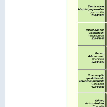
Tenuisvalvae
bisquinquepustulata
Hyperaspidini
29/04
/2026
Microscymnus
westerduijni
Argentipilosini
20/04/2026
Género
Arborantrum
Coccidulini
17/04
/2026
Coleomegilla
quadrifasciata
octodecimpustulata
Coccinellini
07/04/2026
Género
Anisorhizobius
Chnoodini