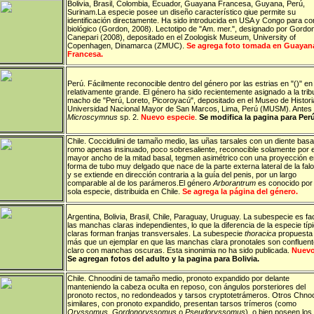
Bolivia
,
Brasil
,
Colombia
,
Ecuador
,
Guayana Francesa
,
Guyana
,
Perú
,
Surinam
.La especie posee un diseño característico qiue permite su
identificación directamente. Ha sido introducida en USA y Congo para con
biológico (Gordon, 2008). Lectotipo de "Am. mer.", designado por Gordo
Canepari (2008), depositado en el Zoologisk Museum, University of
Copenhagen, Dinamarca (ZMUC).
Se agrega foto tomada en Guayan
Francesa.
Perú
.
Fácilmente reconocible dentro del género por las estrias en "()" en 
relativamente grande. El género ha sido recientemente asignado a la tribu 
macho de "Perú, Loreto, Picoroyacú", depositado en el Museo de Historia
Universidad Nacional Mayor de San Marcos, Lima, Perú (MUSM). Antes e
Microscymnus
sp. 2.
Nuevo especie
.
Se modifica la pagina para Perú
Chile
.
Coccidulini de tamaño medio, las uñas tarsales con un diente basa
romo apenas insinuado, poco sobresaliente, reconocible solamente por e
mayor ancho de la mitad basal
, tegmen asimétrico con una proyección e
forma de tubo muy delgado que nace de la parte externa lateral de la fal
y se extiende en dirección contraria a la guía del penis, por un largo
comparable al de los parámeros.
El género
Arborantrum
es conocido por
sola especie, distribuida en Chile.
Se agrega la página del género.
Argentina
,
Bolivia
,
Brasil
,
Chile
,
Paraguay
,
Uruguay
.
La subespecie es fac
las manchas claras independientes, lo que la diferencia de la especie t
claras forman franjas transversales. La subespecie
thoracica
propuesta 
más que un ejemplar en que las manchas clara pronotales son confluent
claro con manchas oscuras. Esta sinonimia no ha sido publicada.
Nuevo 
Se agregan fotos del adulto y la pagina para Bolivia.
Chile
.
Chnoodini de tamaño medio, pronoto expandido por delante
manteniendo la cabeza oculta en reposo, con ángulos porsteriores del
pronoto rectos, no redondeados y tarsos cryptotetrámeros. Otros Chnoo
similares, con pronoto expandido, presentan tarsos trímeros (como
Oryssomus
,
Gordonoryssomus
o
Pseudoryssomus
), o bien poseen los