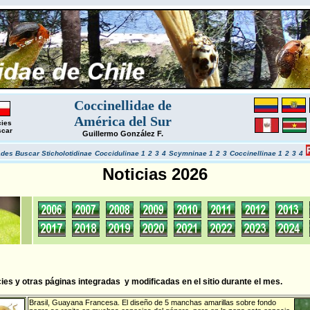
Coccinellidae de
América del Sur
ies
scar
Guillermo González F.
ades
Buscar
Sticholotidinae
Coccidulinae 1
2
3
4
Scymninae 1
2
3
Coccinellinae 1
2
3
4
Noticias 2026
es y otras páginas integradas y modificadas en el sitio durante el mes.
Brasil
,
Guayana Francesa
. El diseño de 5 manchas amarillas sobre fondo