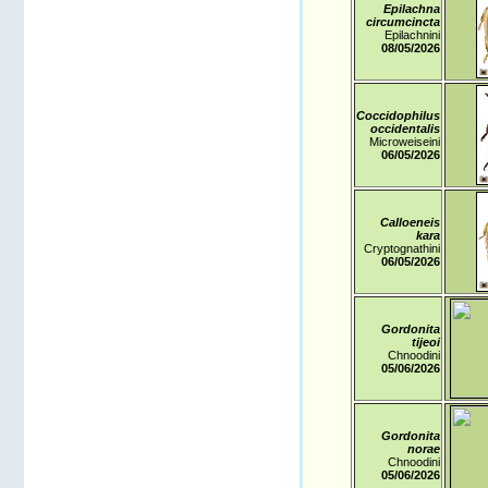
Epilachna
circumcincta
Epilachnini
08/05
/2026
Coccidophilus
occidentalis
Microweiseini
06/05
/2026
Calloeneis
kara
Cryptognathini
06/05
/2026
Gordonita
tijeoi
Chnoodini
05/06
/2026
Gordonita
norae
Chnoodini
05/06
/2026