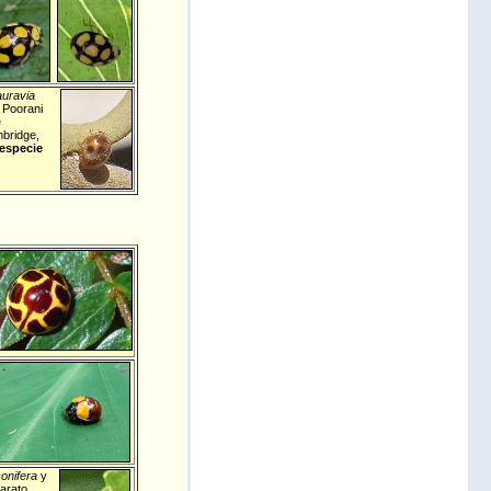
auravia
 Poorani
e
mbridge,
 especie
conifera
y
parato