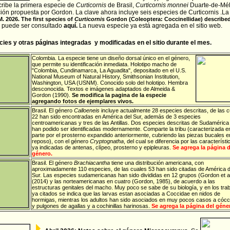
scribe la primera especie de
Curticornis
de Brasil,
Curticornis monnei
Duarte-de-Mélo
ación propuesta por Gordon. La clave ahora incluye seis especies de Curticornis .La 
. 2026. The first species of
Curticornis
Gordon (Coleoptera: Coccinellidae) described
o puede ser consultado
aquí.
La nueva especie ya está agregada en el sitio web.
es y otras páginas integradas y modificadas en el sitio durante el mes.
Colombia
. La especie tiene un diseño dorsal único en el género,
que permite su identificación inmediata. Holotipo macho de
"Colombia, Cundinamarca, La Aguadita", depositado en el U.S.
National Museum of Natural History, Smithsonian Institution,
Washington, USA (USNM). Conocido solo del holotipo. Hembra
desconocida. Textos e imágenes adaptados de Almeida &
Gordon (1990).
Se modifica la pagina de la especie
agregando fotos de ejemplares vivos.
Brasil
. El género
Calloeneis
incluye actualmente 28 especies descritas, de las 
22 han sido encontradas en América del Sur, además de 3 especies
centroamericanas y tres de las Antillas. Dos especies descritas de Sudamérica
han podido ser identificadas modernamente. Comparte la tribu (caracterizada e
parte por el prosterno expandido anteriormente, cubriendo las piezas bucales e
reposo), con el género
Cryptognatha
, del cual se diferencia por las característi
ya indicadas de antenas, clípeo, prosterno y epipleuras.
Se agrega la página d
género.
Brasil
.
El género
Brachiacantha
tiene una distribución americana, con
aproximadamente 110 especies, de las cuales 53 han sido citadas de América d
Sur. Las especies sudamericanas han sido divididas en 12 grupos (Gordon et al
(2014) y las norteamericanas en cuatro (Gordon, 1985), de acuerdo a las
estructuras genitales del macho. Muy poco se sabe de su biología, y en los tra
ya citados se indica que las larvas estan asociadas a Coccidae en nidos de
hormigas, mientras los adultos han sido asociados en muy pocos casos a cócc
y pulgones de agallas y a cochinillas harinosas.
Se agrega la página del géne