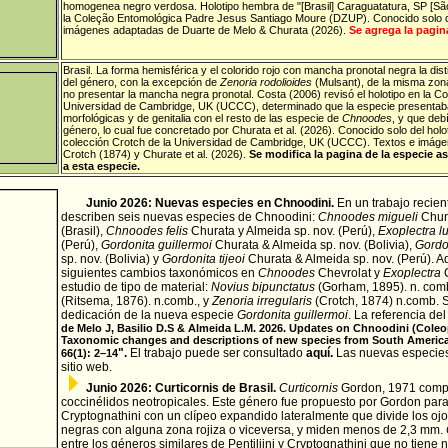
homogenea negro verdosa. Holotipo hembra de "[Brasil] Caraguatatura, SP [São
la Coleção Entomológica Padre Jesus Santiago Moure (DZUP). Conocido solo de
imágenes adaptadas de Duarte de Melo & Churata (2026).
Se agrega la pagina
Brasil
.
La forma hemisférica y el colorido rojo con mancha pronotal negra la dis
del género, con la excepción de
Zenoria rodolioides
(Mulsant), de la misma zona,
no presentar la mancha negra pronotal. Costa (2006) revisó el holotipo en la Co
Universidad de Cambridge, UK (UCCC), determinado que la especie presentaba
morfológicas y de genitalia con el resto de las especie de
Chnoodes
, y que deb
género, lo cual fue concretado por Churata et al. (2026). Conocido solo del holo
colección Crotch de la Universidad de Cambridge, UK (UCCC). Textos e imág
Crotch (1874) y Churate et al. (2026).
Se modifica la pagina de la especie 
a esta especie.
Junio 2026: Nuevas especies en Chnoodini.
En un trabajo recie
describen seis nuevas especies de Chnoodini:
Chnoodes migueli
Chur
(Brasil),
Chnoodes felis
Churata y Almeida sp. nov. (Perú),
Exoplectra l
(Perú),
Gordonita guillermoi
Churata & Almeida sp. nov. (Bolivia),
Gordo
sp. nov. (Bolivia) y
Gordonita tijeoi
Churata & Almeida sp. nov. (Perú). 
siguientes cambios taxonómicos en
Chnoodes
Chevrolat y
Exoplectra
C
estudio de tipo de material:
Novius bipunctatus
(Gorham, 1895). n. com
(Ritsema, 1876). n.comb., y
Zenoria irregularis
(Crotch, 1874) n.comb. S
dedicación de la nueva especie
Gordonita guillermoi
. La referencia del
de Melo J, Basilio D.S & Almeida L.M. 2026.
Updates on Chnoodini (Coleop
Taxonomic changes and descriptions of new species from South America
".
El trabajo puede ser consultado
aquí.
Las nuevas especies
66(1): 2–14
sitio web.
Junio 2026: Curticornis de Brasil.
Curticornis
Gordon, 1971 compr
coccinélidos neotropicales. Este género fue propuesto por Gordon para
Cryptognathini con un clípeo expandido lateralmente que divide los oj
negras con alguna zona rojiza o viceversa, y miden menos de 2,3 mm.
entre los géneros similares de Pentiliini y Cryptognathini que no tiene