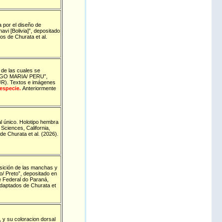
ia por el diseño de
vi [Bolivia]”, depositado
os de Churata et al.
, de las cuales se
"TINGO MARIA/ PERU”,
NJR). Textos e imágenes
 especie.
Anteriormente
l único. Holotipo hembra
Sciences, California,
e Churata et al. (2026).
posición de las manchas y
/ Preto”, depositado en
e Federal do Paraná,
 adaptados de Churata et
 y su coloracion dorsal