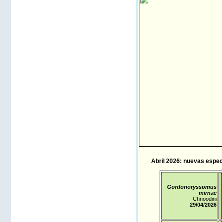
Abril 2026: nuevas especi
Gordonoryssomus
mirnae
Chnoodini
29/04
/2026