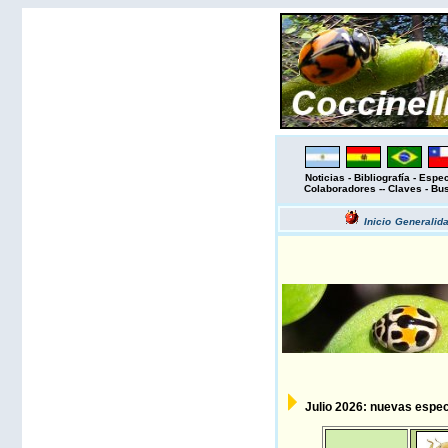
Noticias
-
Bibliografía
-
Espec
Colaboradores
--
Claves
-
Bu
Inicio
Generalid
Julio 2026: nuevas especi