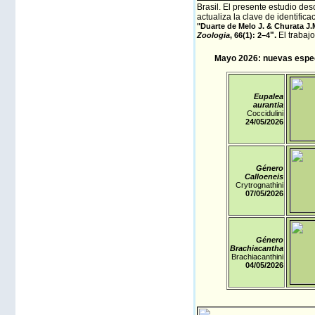
Brasil. El presente estudio de
actualiza la clave de identific
"Duarte de Melo J. & Churata J.M
".
El trabaj
Zoologia
, 66(1): 2–4
Mayo 2026: nuevas especi
Eupalea
aurantia
Coccidulini
24/05
/2026
Género
Calloeneis
Crytrognathini
07/05
/2026
Género
Brachiacantha
Brachiacanthini
04/05
/2026