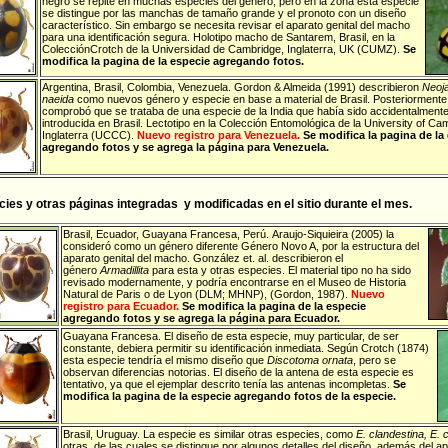
negro se repite en muchas especies del género, pero en la zona esta especie
se distingue por las manchas de tamaño grande y el pronoto con un diseño
característico. Sin embargo se necesita revisar el aparato genital del macho
para una identificación segura.
Holotipo macho de Santarem, Brasil, en la
ColecciónCrotch de la Universidad de Cambridge, Inglaterra, UK (CUMZ).
Se
modifica la pagina de la especie agregando fotos.
Argentina
,
Brasil
,
Colombia
,
Venezuela
. Gordon & Almeida (1991) describieron
Neoj
naeida
como nuevos género y especie en base a material de Brasil. Posteriormente
comprobó que se trataba de una especie de la India que había sido accidentalment
introducida en Brasil.
Lectotipo en la Colección Entomológica de la University of Ca
Inglaterra (UCCC).
Nuevo registro para Venezuela.
Se modifica la pagina de la
agregando fotos y se agrega la página para Venezuela.
ies y otras páginas integradas y modificadas en el sitio durante el mes.
Brasil
,
Ecuador
,
Guayana Francesa
,
Perú
.
Araujo-Siquieira (2005) la
consideró como un género diferente Género Novo A, por la estructura del
aparato genital del macho. González et. al. describieron el
género
Armadillita
para esta y otras especies. El material tipo no ha sido
revisado modernamente, y podría encontrarse en el Museo de Historia
Natural de Paris o de Lyon (DLM; MHNP), (Gordon, 1987).
Nuevo
registro para Ecuador.
Se modifica la pagina de la especie
agregando fotos y se agrega la página para Ecuador.
Guayana Francesa
.
El diseño de esta especie, muy particular, de ser
constante, debiera permitir su identificación inmediata. Según Crotch (1874)
esta especie tendría el mismo diseño que
Discotoma ornata
, pero se
observan diferencias notorias. El diseño de la antena de esta especie es
tentativo, ya que el ejemplar descrito tenía las antenas incompletas.
Se
modifica la pagina de la especie agregando fotos de la especie.
Brasil
,
Uruguay
.
La especie es similar otras especies, como
E. clandestina, E. 
otras, de las cuales se distingue por algunos detalles del diseño, además del a