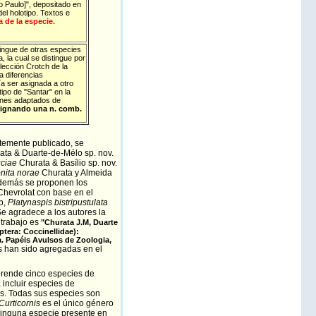
 Paulo]", depositado en
l holotipo. Textos e
 de la especie.
tingue de otras especies
 la cual se distingue por
lección Crotch de la
 diferencias
ía ser asignada a otro
tipo de "Santar" en la
enes adaptados de
asignando una n. comb.
ntemente publicado, se
ata & Duarte-de-Mélo sp. nov.
uciae
Churata & Basílio sp. nov.
nita norae
Churata y Almeida
Además se proponen los
hevrolat con base en el
b,
Platynaspis bistripustulata
e agradece a los autores la
 trabajo es
"
Churata
J.M, Duarte
tera: Coccinellidae):
. Papéis Avulsos de Zoologia,
 han sido agregadas en el
ende cinco especies de
 incluir especies de
os. Todas sus especies son
Curticornis
es el único género
 ninguna especie presente en