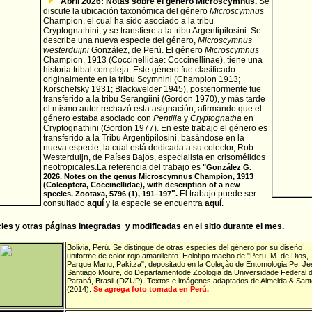
Abril 2026: Notas sobre el género Microscymnus.
Se
discute la ubicación taxonómica del género
Microscymnus
Champion, el cual ha sido asociado a la tribu
Cryptognathini, y se transfiere a la tribu Argentipilosini. Se
describe una nueva especie del género,
Microscymnus
westerduijni
González, de Perú. El género
Microscymnus
Champion, 1913 (Coccinellidae: Coccinellinae), tiene una
historia tribal compleja. Este género fue clasificado
originalmente en la tribu Scymnini (Champion 1913;
Korschefsky 1931; Blackwelder 1945), posteriormente fue
transferido a la tribu Serangiini (Gordon 1970), y más tarde
el mismo autor rechazó esta asignación, afirmando que el
género estaba asociado con
Pentilia
y
Cryptognatha
en
Cryptognathini (Gordon 1977). En este trabajo el género es
transferido a la Tribu Argentipilosini, basándose en la
nueva especie, la cual está dedicada a su colector, Rob
Westerduijn, de Países Bajos, especialista en crisomélidos
neotropicales.
La referencia del trabajo es
"González G.
2026.
Notes on the genus Microscymnus Champion, 1913
(Coleoptera, Coccinellidae), with description of a new
".
El trabajo puede ser
species. Zootaxa, 5796 (1), 191–197
consultado
aquí
y la especie se encuentra
aquí
.
es y otras páginas integradas y modificadas en el sitio durante el mes.
Bolivia
,
Perú
. Se distingue de otras especies del género por su diseño
uniforme de color rojo amarillento. Holotipo macho de "Peru, M. de Dios,
Parque Manu, Pakitza", depositado en la Coleção de Entomologia Pe. J
Santiago Moure, do Departamentode Zoologia da Universidade Federal 
Paraná, Brasil (DZUP). Textos e imágenes adaptados de Almeida & San
(2014).
Se agrega foto tomada en Perú.