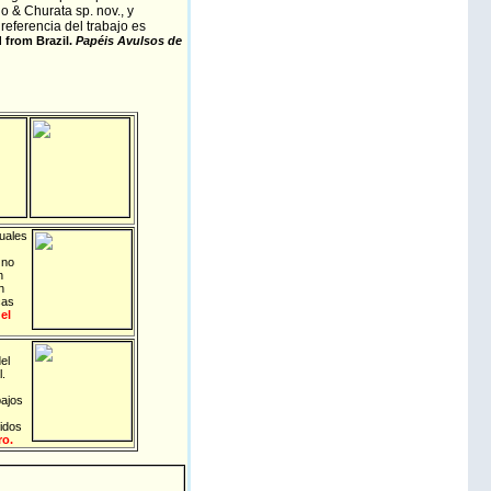
 & Churata sp. nov., y
referencia del trabajo es
 from Brazil.
Papéis Avulsos de
cuales
 no
n
n
cas
el
el
.
bajos
idos
ro.