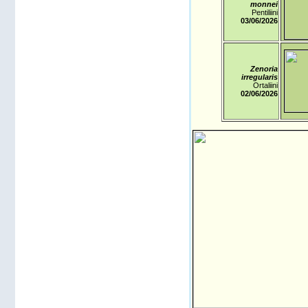
monnei
Pentiliini
03/06
/2026
Zenoria
irregularis
Ortaliini
02/06
/2026