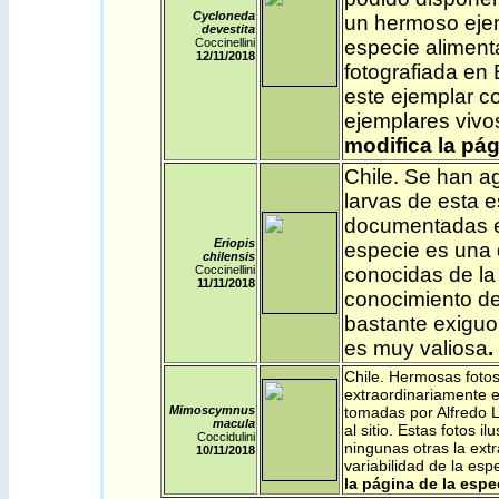
Cycloneda
un hermoso eje
devestita
Coccinellini
especie aliment
12/11
/2018
fotografiada en 
este ejemplar c
ejemplares vivos
modifica la pág
Chile
. Se han a
larvas de esta 
documentadas e
Eriopis
especie es una
chilensis
Coccinellini
conocidas de la
11/11
/2018
conocimiento de
bastante exiguo,
es muy valiosa
.
Chile
. Hermosas fotos
extraordinariamente 
Mimoscymnus
tomadas por Alfredo 
macula
al sitio. Estas fotos i
Coccidulini
ningunas otras la extr
10/11
/2018
variabilidad de la esp
la página de la espe