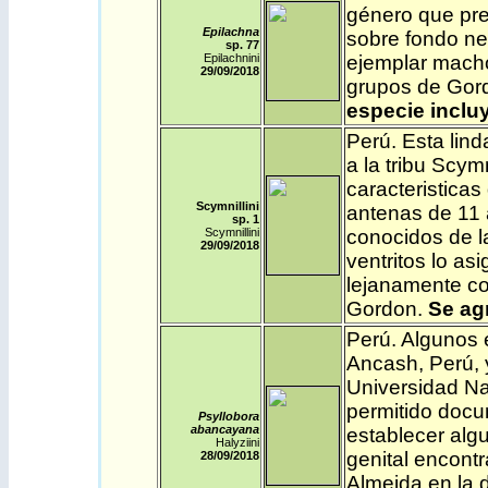
género que pre
Epilachna
sobre fondo ne
sp. 77
Epilachnini
ejemplar macho
29
/09/2018
grupos de Gor
especie incluy
Perú
. Esta lin
a la tribu Scym
caracteristica
Scymnillini
antenas de 11 
sp. 1
Scymnillini
conocidos de l
29/09
/2018
ventritos lo asi
lejanamente c
Gordon.
Se agr
Perú
. Algunos 
Ancash, Perú, y
Universidad Na
permitido docu
Psyllobora
abancayana
establecer alg
Halyziini
genital encontr
28
/09/2018
Almeida en la d