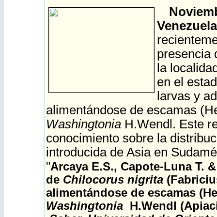
Noviemb
Venezuel
recienteme
presencia 
la localid
en el esta
larvas y ad
alimentándose de escamas (Hem
Washingtonia
H.Wendl. Este re
conocimiento sobre la distribu
introducida de Asia en Sudamér
"
Arcaya E.S., Capote-Luna T. &
de
Chilocorus nigrita
(Fabriciu
alimentándose de escamas (He
Washingtonia
H.Wendl (Apiaci