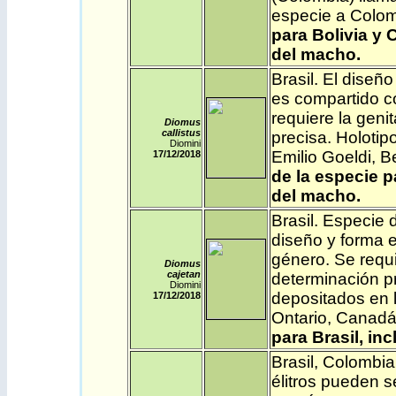
especie a Colo
para Bolivia y 
del macho.
Brasil
.
El diseño
es compartido c
requiere la geni
Diomus
callistus
precisa. Holoti
Diomini
Emilio Goeldi, 
17/12
/2018
de la especie p
del macho.
Brasil
. Especie 
diseño y forma e
género. Se requi
Diomus
cajetan
determinación p
Diomini
depositados en l
17/12
/2018
Ontario, Canad
para Brasil, in
Brasil
,
Colombia
élitros pueden 