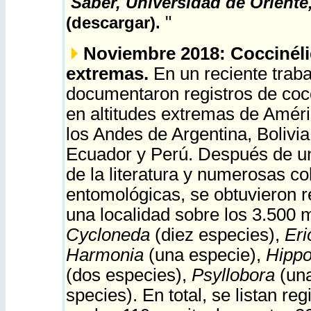
Saber, Universidad de Orient
"
(
descargar
).
Noviembre 2018: Coccinéli
extremas.
En un reciente traba
documentaron registros de coc
en altitudes extremas de Améri
los Andes de Argentina, Bolivia
Ecuador y Perú. Después de un
de la literatura y numerosas c
entomológicas, se obtuvieron r
una localidad sobre los 3.500 
Cycloneda
(diez especies),
Eri
Harmonia
(una especie),
Hipp
(dos especies),
Psyllobora
(una
species). En total, se listan re