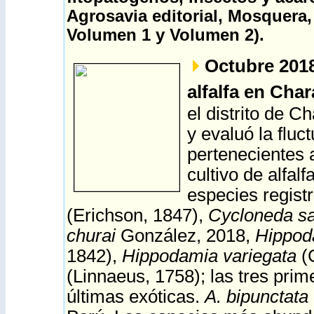
Agrosavia editorial, Mosquera
Volumen 1
y
Volumen 2
).
Octubre 201
alfalfa en Char
el distrito de C
y evaluó la fluc
pertenecientes a
cultivo de alfa
especies regist
(Erichson, 1847),
Cycloneda s
churai
González, 2018,
Hippod
1842),
Hippodamia variegata
(
(Linnaeus, 1758); las tres prim
últimas exóticas.
A. bipunctata