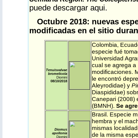
puede descargar
aqui
.
Octubre 2018: nuevas espe
modificadas en el sitio duran
Colombia
,
Ecuad
especie fué toma
Universidad Agrar
cual se agrega a 
Tenuisvalvae
modificaciones. M
bromelicola
Diomini
le encontró dep
08
/10/2018
Aleyrodidae) y
Pi
Diaspididae) sobr
Canepari (2008) 
(BMNH).
Se agre
Brasil
. Especie m
hembra y el mach
mismas localidad
Diomus
apollonia
de la misma espe
Diomini