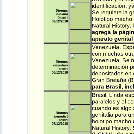
identificación, y
Diomus
Se requiere la g
bibiana
Diomini
Holotipo macho 
09/12
/2018
Natural History
agrega la págin
aparato genital
Venezuela
. Esp
con muchas otra
Venezuela. Se re
Diomus
sebastian
determinación p
Diomini
depositados en e
08/12
/2018
Gran Bretaña (
para Brasil, in
Brasil
. Linda es
paralelos y el co
cuando es algo s
Diomus
genitalia para u
benedict
Diomini
holotipo macho 
07/12
/2018
Natural History,