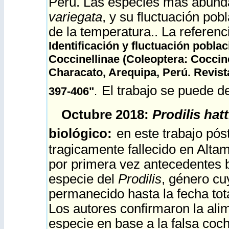
Perú. Las especies más abund
variegata
, y su fluctuación pob
de la temperatura.. La referenc
Identificación y fluctuación pobla
Coccinellinae (Coleoptera: Coccine
Characato, Arequipa, Perú. Revist
El trabajo se puede 
397-406"
.
Octubre 2018:
Prodilis hatt
biológico:
en este trabajo pós
tragicamente fallecido en Altam
por primera vez antecedentes 
especie del
Prodilis
, género cu
permanecido hasta la fecha to
Los autores confirmaron la ali
especie en base a la falsa coch