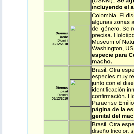
(USNM)..
Se agr
incluyendo el a
Colombia
. El d
algunas zonas am
del género. Se r
Diomus
precisa. Holotip
bede
Diomini
Museum of Natura
06/12
/2018
Washington, U
especie para Co
macho.
Brasil
. Otra esp
especies muy re
junto con el dis
Diomus
identificación i
basil
Diomini
confirmación. H
05/12
/2018
Paraense Emilio
página de la es
genital del mac
Brasil
. Otra esp
diseño tricolor, 