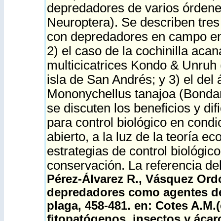
depredadores de varios órdene
Neuroptera). Se describen tres
con depredadores en campo en C
2) el caso de la cochinilla ac
multicicatrices Kondo & Unruh
isla de San Andrés; y 3) el del
Mononychellus tanajoa (Bondar
se discuten los beneficios y di
para control biológico en cond
abierto, a la luz de la teoría e
estrategias de control biológic
conservación. La referencia del
Pérez-Álvarez R., Vásquez Ord
depredadores como agentes de 
plaga, 458-481. en: Cotes A.M.
fitopatógenos, insectos y ácar