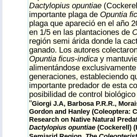
Dactylopius opuntiae
(Cockerell
importante plaga de
Opuntia fi
plaga que apareció en el año 
en 1/5 en las plantaciones de
O
región semi árida donde la cact
ganado. Los autores colectaro
Opuntia ficus-indica
y mantuvie
alimentándose exclusivament
generaciones, estableciendo qu
importante predador de esta coc
posibilidad de control biológico
"
Giorgi J.A, Barbosa P.R.R., Morai
Gordon and Hanley (Coleoptera: C
Research on Native Natural Predat
Dactylopius opuntiae
(Cockerell) (
Semiarid Region.
The Coleopterist