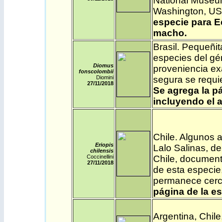
National Museum 
Washington, U
especie para Ec
macho.
Brasil
. Pequeñit
especies del gé
Diomus
proveniencia ex
fonscolombii
Diomini
segura se requi
27/11
/2018
Se agrega la pá
incluyendo el a
Chile
. Algunos a
Eriopis
Lalo Salinas, d
chilensis
Coccinellini
Chile, documen
27/11
/2018
de esta especie
permanece cerca
página de la es
Argentina
,
Chile