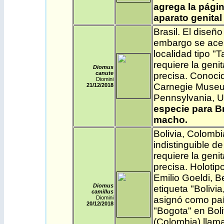
agrega la págin
aparato genital
Brasil
.
El diseño
embargo se acer
localidad tipo "
requiere la geni
Diomus
canute
precisa. Conoci
Diomini
Carnegie Museum 
21/12
/2018
Pennsylvania, 
especie para Br
macho.
Bolivia
,
Colombi
indistinguible d
requiere la geni
precisa. Holoti
Emilio Goeldi, B
Diomus
etiqueta "Bolivi
camillus
Diomini
asignó como país
20/12
/2018
"Bogota" en Boli
(Colombia) llama