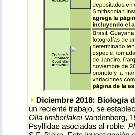
02/12
/2018
depositados en e
Smithsonian Ins
agrega la págin
incluyendo el a
Brasil
, Guayana
fotografías de u
determinado ten
especie, tomada
Cycloneda
meander
de Janeiro, Parq
Coccinellini
noviembre de 201
01/02
/2018
pronoto y la man
variaciones co
página de la es
Diciembre 2018: Biología 
un reciente trabajo, se estable
Olla timberlakei
Vandenberg, 19
Psyllidae asociadas al roble,
P