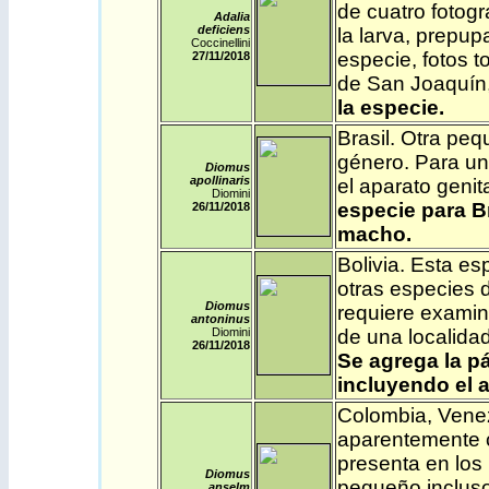
de cuatro fotog
Adalia
deficiens
la larva, prepup
Coccinellini
especie, fotos 
27/11
/2018
de San Joaquín,
la especie.
Brasil
. Otra peq
género. Para un
Diomus
apollinaris
el aparato geni
Diomini
especie para Br
26/11
/2018
macho.
Bolivia
. Esta es
otras especies d
Diomus
requiere examin
antoninus
Diomini
de una localida
26/11
/2018
Se agrega la pá
incluyendo el a
Colombia
,
Vene
aparentemente 
presenta en los
Diomus
pequeño incluso
anselm