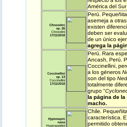
respecto a los 
América del Su
Perú
. Pequeñita
asemeja a otras
Chnoodes
existen diferenc
sp. 26
Chnoodini
deben ser evalu
17
/11/2018
de un único eje
agrega la págin
Perú
. Rara esp
Ancash, Perú. P
Coccinellini, pe
a los géneros
N
Coccinellini
sp. 13
son del tipo
Ned
Coccinellini
totalmente difer
17/11
/2018
grupo "
Cyclone
la página de la
macho.
Chile
. Pequeñit
característica. 
Hyperaspis
nana
permitido obten
Hyperaspidini