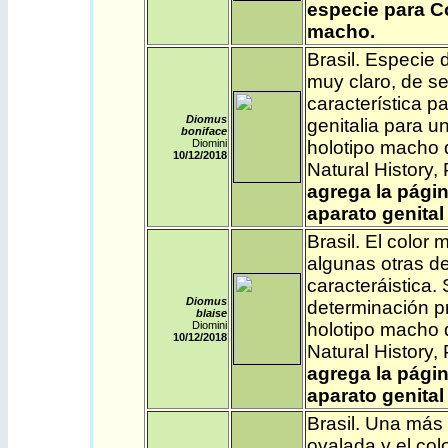
especie para Co
macho.
Brasil
. Especie 
muy claro, de se
característica pa
Diomus
genitalia para u
boniface
Diomini
holotipo macho 
10/12
/2018
Natural History
agrega la págin
aparato genital
Brasil
. El color 
algunas otras de
caracteráistica. 
Diomus
determinación pr
blaise
Diomini
holotipo macho 
10/12
/2018
Natural History
agrega la págin
aparato genital
Brasil
. Una más 
ovalada y el col