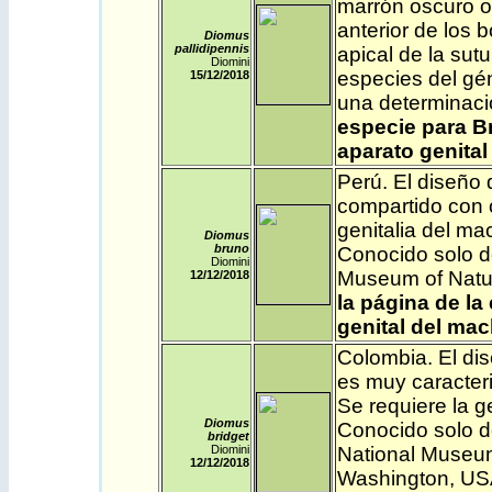
marrón oscuro o 
anterior de los 
Diomus
pallidipennis
apical de la sut
Diomini
especies del gén
15/12
/2018
una determinaci
especie para Br
aparato genital
Perú
.
El diseño 
compartido con o
genitalia del ma
Diomus
bruno
Conocido solo de
Diomini
Museum of Natur
12/12
/2018
la página de la
genital del mac
Colombia
. El d
es muy caracteri
Se requiere la g
Diomus
Conocido solo d
bridget
Diomini
National Museum 
12/12
/2018
Washington, U