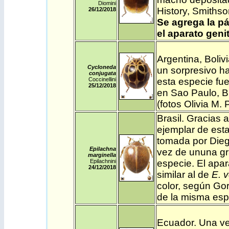
Diomini
History, Smithso
26/12
/2018
Se agrega la pá
el aparato geni
Argentina
,
Boliv
Cycloneda
un sorpresivo ha
conjugata
Coccinellini
esta especie fue
25/12
/2018
en Sao Paulo, Br
(fotos Olivia M. 
Brasil
. Gracias 
ejemplar de esta
tomada por Dieg
Epilachna
vez de ununa gra
marginella
Epilachnini
especie. El apar
24/12
/2018
similar al de
E. v
color, según Go
de la misma esp
Ecuador
.
Una ve