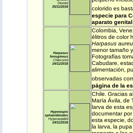
Diomini
25/11
/2018
colorido es bast
especie para C
aparato genital
Colombia
,
Vene
élitros de color
Harpasus aureu
menor tamaño y 
Harpasus
Fotografías tom
ferrugineus
Chilocorini
Cabudare, estad
24/11
/2018
alimentación, p
observadas cor
página de la e
Chile
. G
racias a
María Ávila, de 
larva de esta es
Hyperaspis
documentar por 
sphaeridioides
Hyperaspidini
esta especie, d
24/11
/2018
la larva, la pup