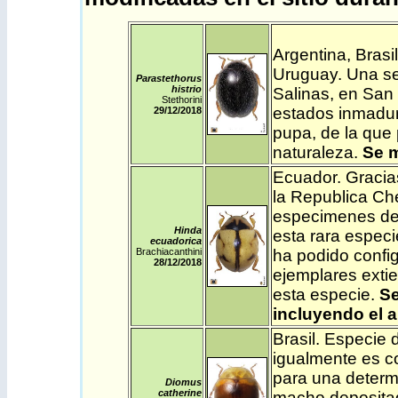
Argentina
,
Brasil
Uruguay
. Una s
Parastethorus
histrio
Salinas, en San
Stethorini
estados inmaduro
29/12
/2018
pupa, de la que 
naturaleza.
Se m
Ecuador
.
Gracias
la Republica Che
especimenes de s
Hinda
esta rara especi
ecuadorica
Brachiacanthini
ha podido config
28/12
/2018
ejemplares exti
esta especie.
Se
incluyendo el a
Brasil
. Especie 
igualmente es co
para una determ
Diomus
catherine
macho depositad