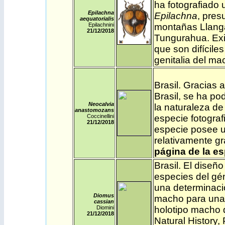
ha fotografiado
Epilachna
Epilachna
, pres
aequatorialis
Epilachnini
montañas Llanga
21/12
/2018
Tungurahua. Exi
que son difíciles
genitalia del m
Brasil
.
Gracias a
Brasil, se ha po
Neocalvia
la naturaleza d
anastomozans
Coccinellini
especie fotogra
21/12
/2018
especie posee u
relativamente gr
página de la es
Brasil
. E
l diseño
especies del gén
una determinaci
Diomus
macho para una 
cassian
Diomini
holotipo macho 
21/12
/2018
Natural History