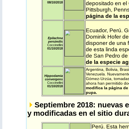
depositado en el
08
/10/2018
Pittsburgh, Pen
página de la esp
Ecuador
,
Perú
. G
Dominik Hofer de
Epilachna
persimilis
disponer de una 
Coccinellini
de esta linda esp
01
/10/2018
de San Pedro de 
de la especie ag
Argentina
,
Bolivia
,
Brasi
Venezuela
. Nuevamente
Hippodamia
Gómez-Urzúa, tomadas 
convergens
Coccinellini
ahora han permitido do
01
/10/2018
modifica la página de
pupa.
Septiembre 2018: nuevas e
y modificadas en el sitio dur
Perú
. Esta her