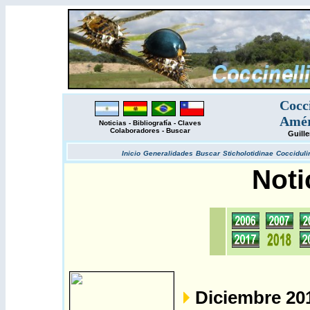
Cocc
Amér
Noticias
-
Bibliografía
-
Claves
Colaboradores
-
Buscar
Guill
Inicio
Generalidades
Buscar
Sticholotidinae
Cocciduli
Noti
Diciembre 20