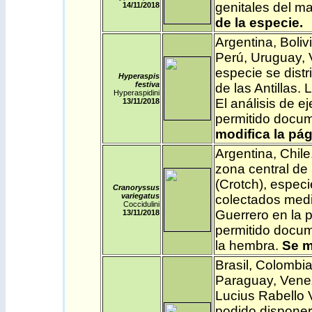
genitales del m
14/11
/2018
de la especie.
Argentina
,
Boliv
Perú,
Uruguay
,
especie se dist
Hyperaspis
festiva
de las Antillas.
Hyperaspidini
El análisis de 
13/11
/2018
permitido docum
modifica la pág
Argentina
,
Chile
zona central de
(Crotch), especi
Cranoryssus
variegatus
colectados medi
Coccidulini
Guerrero en la p
13/11
/2018
permitido docum
la hembra.
Se m
Brasil
,
Colombi
Paraguay
,
Vene
Lucius Rabello V
podido disponer 