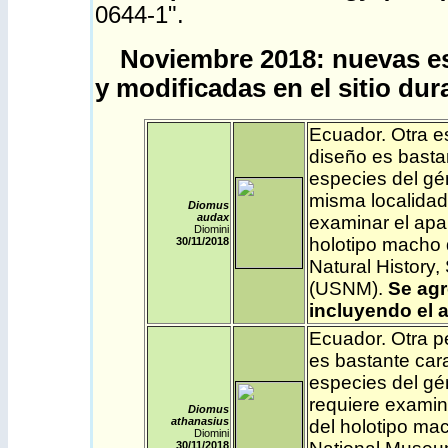
0644-1
".
Noviembre 2018: nuevas es
y modificadas en el sitio dur
Ecuador
. Otra e
diseño es bastan
especies del gé
misma localidad.
Diomus
audax
examinar el apa
Diomini
holotipo macho 
30/11
/2018
Natural History,
(USNM).
Se agr
incluyendo el a
Ecuador
. Otra 
es bastante cara
especies del gé
requiere examin
Diomus
athanasius
del holotipo ma
Diomini
30/11
/2018