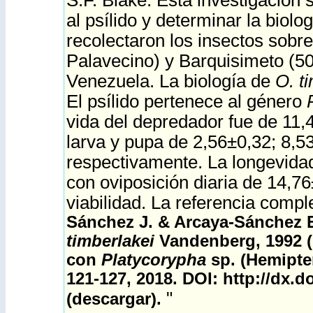
S.F. Blake. Esta investigación s
al psílido y determinar la biol
recolectaron los insectos sobr
Palavecino) y Barquisimeto (50
Venezuela. La biología de
O. t
El psílido pertenece al género
vida del depredador fue de 11,
larva y pupa de 2,56±0,32; 8,5
respectivamente. La longevida
con oviposición diaria de 14,
viabilidad. La referencia compl
Sánchez J. & Arcaya-Sánchez E
timberlakei
Vandenberg, 1992 (
con
Platycorypha
sp. (Hemipter
121-127, 2018. DOI: http://dx.d
"
(
descargar
).