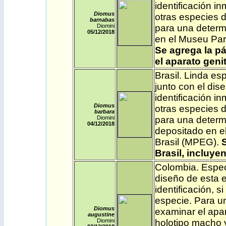
identificación i
Diomus
otras especies de
barnabas
Diomini
para una determ
05/12
/2018
en el Museu Par
Se agrega la pá
el aparato geni
Brasil
. Linda es
junto con el dis
identificación i
Diomus
otras especies de
barbara
Diomini
para una determ
04/12
/2018
depositado en e
Brasil (MPEG).
S
Brasil, incluye
Colombia
. Espec
diseño de esta e
identificación, 
especie. Para un
Diomus
examinar el apa
augustine
Diomini
holotipo macho y