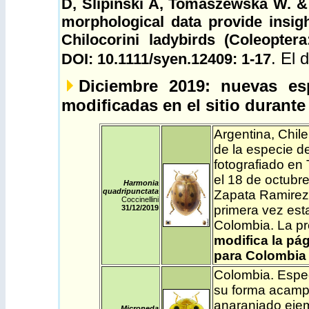
D, Ślipiński A, Tomaszewska W. &
morphological data provide insight
Chilocorini ladybirds (Coleoptera
. El
DOI:
10.1111/syen.12409:
1-17
Diciembre 2019
: nuevas es
modificadas en el sitio durante
Argentina
,
Chile
de la especie de
fotografiado en
el 18 de octubr
Harmonia
quadripunctata
Zapata Ramirez
Coccinellini
primera vez est
31/12
/2019
Colombia. La pr
modifica la pág
para Colombia 
Colombia
. Espe
su forma acamp
anaranjado ejem
Microneda