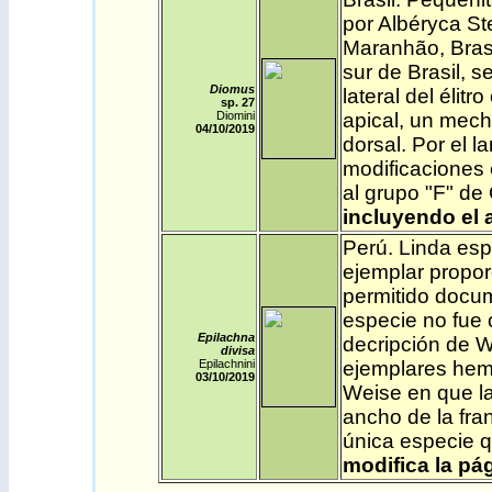
por Albéryca S
Maranhão, Bras
sur de Brasil, s
Diomus
lateral del élit
sp. 27
Diomini
apical, un mechó
04/10/2019
dorsal. Por el l
modificaciones 
al grupo "F" de
incluyendo el 
Perú
. Linda esp
ejemplar propor
permitido docum
especie no fue 
Epilachna
decripción de W
divisa
Epilachnini
ejemplares hemb
03/10/2019
Weise en que las
ancho de la fra
única especie q
modifica la pág