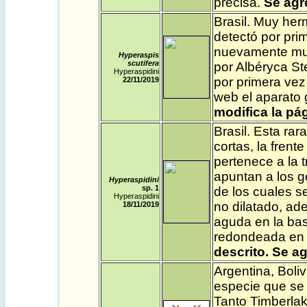
precisa.
Se agr
Brasil
.
Muy herm
detectó por pri
nuevamente muy
Hyperaspis
scutifera
por Albéryca St
Hyperaspidini
por primera vez
22/11/2019
web el aparato 
modifica la pág
Brasil
.
Esta rara
cortas, la frent
pertenece a la t
apuntan a los 
Hyperaspidini
sp. 1
de los cuales s
Hyperaspidini
no dilatado, ad
18/11/2019
aguda en la bas
redondeada en
descrito.
Se
ag
Argentina
,
Boliv
especie que se 
Tanto Timberla