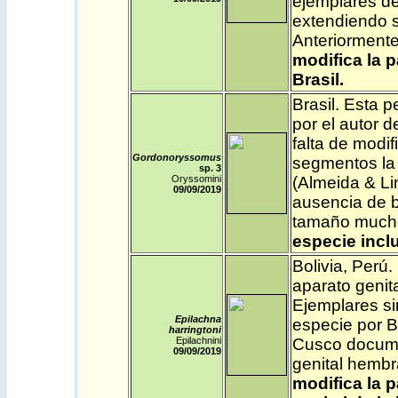
ejemplares d
extendiendo s
Anteriormente
modifica la 
Brasil.
Brasil
. Esta 
por el autor 
falta de modif
Gordonoryssomus
segmentos la
sp. 3
Oryssomini
(Almeida & Li
09/09/2019
ausencia de b
tamaño much
especie incl
Bolivia
,
Perú
.
aparato genit
Ejemplares si
Epilachna
especie por B
harringtoni
Epilachnini
Cusco documen
09/09/2019
genital hembr
modifica la 