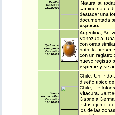
patricia
iNaturalist
, tod
Epilachnini
camino cerca de
15/12
/2019
destacar una fot
documentada p
especie.
Argentina
,
Boliv
Venezuela
.
Una 
con otras simil
Cycloneda
emarginata
notar la presenc
Coccinellini
con un registro
14/12
/2019
nuevo registro 
especie y se a
.
Chile
Un lindo 
diseño típico de
Chile, fue fotog
Vitacura, Santia
Eriopis
eschscholtzii
Gabriela Germai
Coccinellini
14/12
/2019
estos ejemplare
los de las zonas