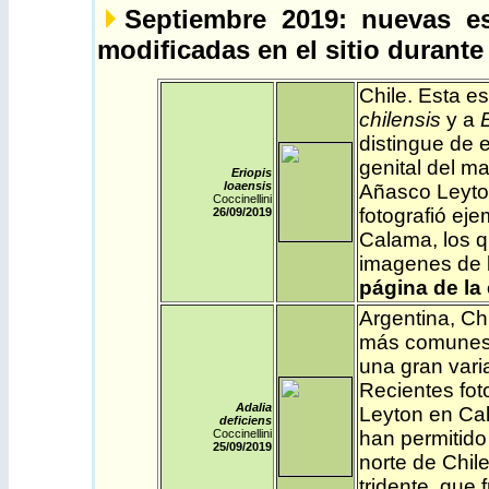
Septiembre 2019
: nuevas e
modificadas en el sitio durante
Chile
. Esta e
chilensis
y a
distingue de 
genital del m
Eriopis
loaensis
Añasco Leyton
Coccinellini
fotografió ej
26/09/2019
Calama, los 
imagenes de l
página de la
Argentina
,
Chi
más comunes 
una gran varia
Recientes fo
Adalia
Leyton en Cal
deficiens
Coccinellini
han permitido
25/09/2019
norte de Chile
tridente, que