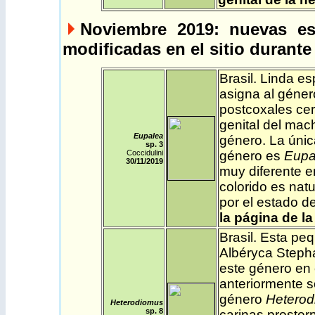
Noviembre 2019
: nuevas es
modificadas en el sitio durante
Brasil
.
Linda es
asigna al género
postcoxales cerr
genital del mac
Eupalea
género. La única
sp. 3
Coccidulini
género es
Eupa
30/11/2019
muy diferente e
colorido es nat
por el estado d
la página de la
Brasil
.
Esta peq
Albéryca Stepha
este género en 
anteriormente s
género
Hetero
Heterodiomus
sp. 8
carinas proster