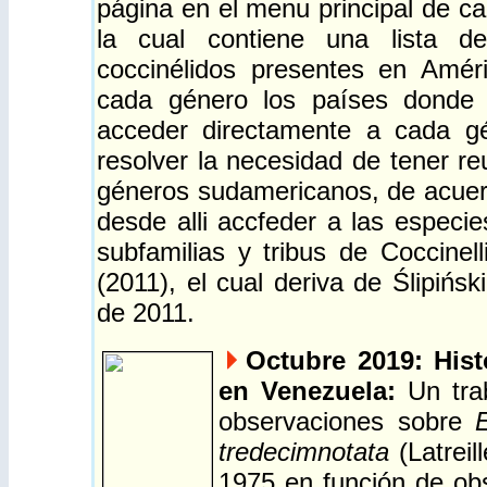
página en el menu principal de ca
la cual
contiene una lista d
coccinélidos presentes en Amér
cada género los países donde 
acceder directamente a cada g
resolver la necesidad de tener reu
géneros sudamericanos, de acuerdo
desde alli accfeder a las especi
subfamilias y tribus de Coccinel
(2011), el cual deriva de Ślipińsk
de 2011.
Octubre 2019: Hist
en Venezuela:
Un trab
observaciones sobre
E
tredecimnotata
(Latreil
1975 en función de obs