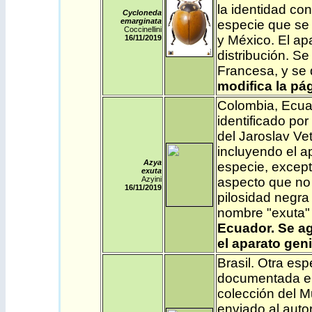
la identidad co
Cycloneda
emarginata
especie que se 
Coccinellini
y México. El apa
16/11
/2019
distribución. S
Francesa, y se
modifica la pág
Colombia
,
Ecua
identificado po
del Jaroslav Ve
incluyendo el a
Azya
especie, except
exuta
Azyini
aspecto que no 
16/11/2019
pilosidad negra 
nombre "exuta" 
Ecuador. Se
ag
el aparato gen
Brasil
. Otra es
documentada en
colección del M
enviado al auto