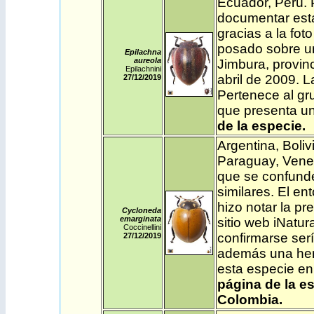
Ecuador
,
Perú
.
documentar esta
gracias a la fo
posado sobre un
Epilachna
aureola
Jimbura, provinc
Epilachnini
abril de 2009. 
27/12
/2019
Pertenece al gr
que presenta un
de la especie.
Argentina
,
Boliv
Paraguay
,
Vene
que se confunde
similares. El e
hizo notar la pr
Cycloneda
emarginata
sitio web iNatur
Coccinellini
confirmarse ser
27/12
/2019
además una herm
esta especie en 
página de la e
Colombia.