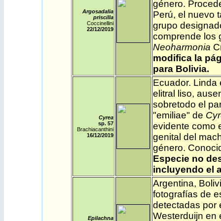
género. Procede
Argosadalia
Perú, el nuevo t
priscilla
Coccinellini
grupo designad
22/12
/2019
comprende los
Neoharmonia
Cr
modifica la pág
para Bolivia.
Ecuador
. Linda
elitral liso, aus
sobretodo el pa
"emiliae" de
Cyr
Cyrea
sp. 57
evidente como e
Brachiacanthini
genital del mach
16/12/2019
género. Conocid
Especie no des
incluyendo el 
Argentina
,
Boliv
fotografías de e
detectadas por
Westerduijn en e
Epilachna