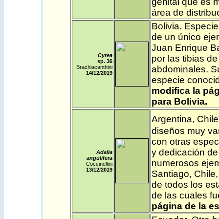
genital que es m
área de distribu
Bolivia
. Especie
de un único eje
Juan Enrique Ba
Cyrea
por las tibias d
sp. 36
Brachiacanthini
abdominales. Su
14/12/2019
especie conoci
modifica la pág
para Bolivia.
Argentina
,
Chile
diseños muy var
con otras especi
y dedicación de
Adalia
angulifera
numerosos ejem
Coccinellini
13/12
/2019
Santiago, Chile
de todos los est
de las cuales f
página de la e