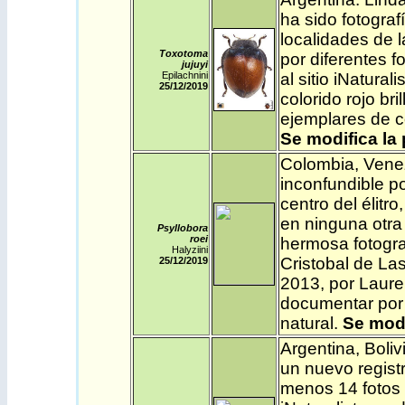
ha sido fotograf
localidades de l
Toxotoma
por diferentes f
jujuyi
Epilachnini
al sitio
iNaturalis
25/12
/2019
colorido rojo br
ejemplares de c
Se modifica la 
Colombia
,
Vene
inconfundible p
centro del élitr
en ninguna otra
Psyllobora
roei
hermosa fotogra
Halyziini
Cristobal de Las
25/12
/2019
2013, por Laure
documentar por 
natural.
Se modi
Argentina
,
Boliv
un nuevo registr
menos 14 fotos 