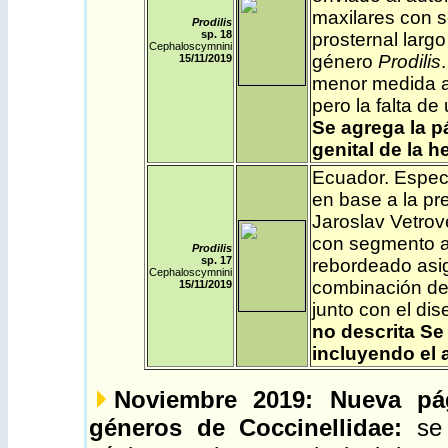
maxilares con 
Prodilis
sp. 18
prosternal larg
Cephaloscymnini
género
Prodilis
15/11/2019
menor medida 
pero la falta de
Se
agrega la p
genital de la h
Ecuador
. Espe
en base a la pr
Jaroslav Vetrov
con segmento ap
Prodilis
sp. 17
rebordeado asi
Cephaloscymnini
combinación del 
15/11/2019
junto con el dis
no descrita
S
incluyendo el 
Noviembre 2019: Nueva pág
géneros de Coccinellidae:
se 