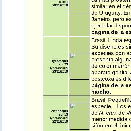
Diomini
similar en el gé
29/11/2019
de Uruguay. En 
Janeiro, pero es
ejemplar dispo
página de la e
Brasil
.
Linda es
Su diseño es si
especies con ap
presenta algun
Hyperaspis
sp. 23
de color marrón
Hyperaspidini
aparato genital
23/11/2019
postcoxales dif
página de la e
macho.
Brasil
.
Pequeñís
especie, . Los 
Nephaspis
de
N. crux
de V
sp. 13
Hyperaspidini
menor medida 
22/11/2019
sifón en el úni