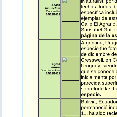
iNaturalist
, por 
Adalia
fechas, todas d
bipunctata
Coccinellini
específica inclu
24/12/2019
ejemplar de est
Calle El Agrario,
Sarisabel Gutié
página de la es
Argentina
,
Urug
especie fué foto
de diciembre de
Cresswell, en C
Cyrea
Uruguay, siendo 
arrowi
Brachiacanthini
que se conoce d
24/12
/2019
inicialmente p
parecida superf
sobretodo las h
especie.
Bolivia
,
Ecuado
permaneció inde
11, ha sido rec