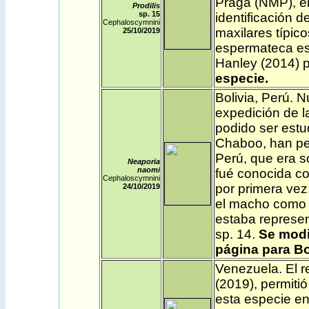
Praga (NMP), en
Prodilis
sp. 15
identificación 
Cephaloscymnini
maxilares típic
25/10/2019
espermateca es 
Hanley (2014) 
especie.
Bolivia
,
Perú
.
N
expedición de 
podido ser estu
Chaboo, han per
Perú, que era s
Neaporia
naomi
fué conocida co
Cephaloscymnini
por primera ve
24/10/2019
el macho como e
estaba represen
sp. 14.
Se
modi
página para Bol
Venezuela
.
El r
(2019), permiti
esta especie en