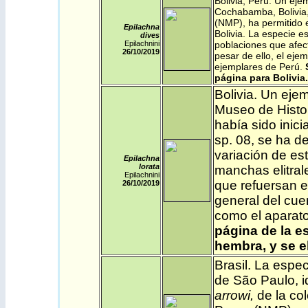
Bolivia
,
Perú
. Un ejem
Cochabamba, Bolivia
(NMP),
ha permitido e
Epilachna
Bolivia. La especie e
dives
Epilachnini
poblaciones que afect
26/10/2019
pesar de ello, el eje
ejemplares de Perú.
página para Bolivia.
Bolivia
. Un ejem
Museo de Histor
había sido inic
sp. 08, se ha 
variación de es
Epilachna
lorata
manchas elitral
Epilachnini
que refuersan e
26/10/2019
general del cue
como el aparato
página de la es
hembra, y se e
Brasil
. La espe
de São Paulo, 
arrowi,
de la col