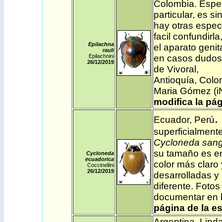
Colombia
. Espe
particular, es s
hay otras espec
facil confundirla
Epilachna
el aparato genit
rauli
Epilachnini
en casos dudos
26/12
/2019
de Vivoral,
Antioquía, Colo
Maria Gómez (
i
modifica la pág
.
Ecuador
,
Perú
superficialment
Cycloneda san
su tamaño es e
Cycloneda
ecuadorica
color más claro
Coccinellini
26/12
/2019
desarrolladas y
diferente. Fotos
documentar en l
página de la e
Argentina
. Lind