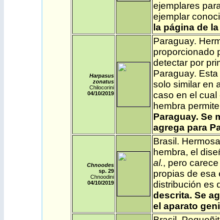
ejemplares para
ejemplar conoc
la página de l
Paraguay
. Her
proporcionado p
detectar por pr
Paraguay. Esta e
Harpasus
zonatus
solo similar en
Chilocorini
caso en el cual
04/10/2019
hembra permiten
Paraguay. Se 
agrega para P
Brasil
. Hermosa
hembra, el diseñ
al.
, pero carece
Chnoodes
sp. 29
propias de esa
Chnoodini
distribución es 
04/10/2019
descrita. Se
ag
el aparato geni
Brasil
. Pequeñi