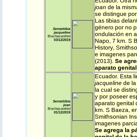
Ecuador
. Otra 
joan
de la misma
se distingue por
Las tibias dela
género por no p
Serratitibia
jacqueline
ondulación en a
Brachiacanthini
Napo, 7 km. S B
03/12/2019
History, Smiths
e imagenes parc
(2013).
Se agre
aparato genita
Ecuador
. Esta l
jacqueline
de la
la cual se disti
y por poseer es
Serratitibia
aparato genital
joan
Brachiacanthini
km. S Baeza, en
01/12/2019
Smithsonian Ins
imagenes parcia
Se agrega la p
genital de la h