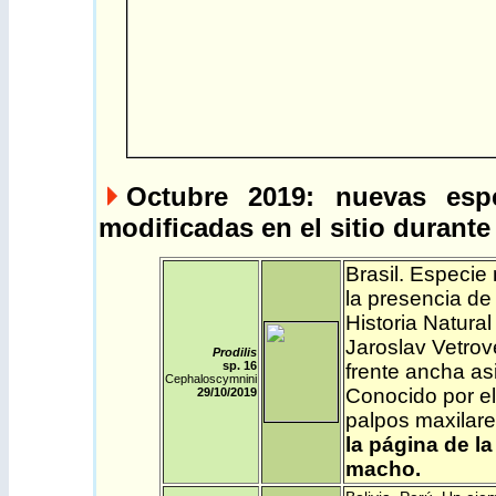
Octubre 2019
: nuevas esp
modificadas en el sitio durante
Brasil
. Especie
la presencia de
Historia Natura
Jaroslav Vetrov
Prodilis
sp. 16
frente ancha as
Cephaloscymnini
Conocido por el
29/10/2019
palpos maxilare
la página de la
macho.