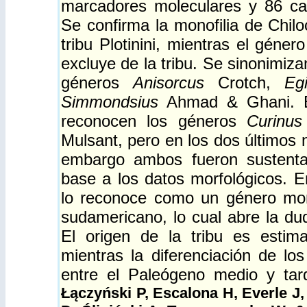
marcadores moleculares y 86 car
Se confirma la monofilia de Chilo
tribu Plotinini, mientras el géner
excluye de la tribu. Se sinonimiz
géneros
Anisorcus
Crotch,
Eg
Simmondsius
Ahmad & Ghani. En
reconocen los géneros
Curinus
Mulsant, pero en los dos últimos 
embargo ambos fueron sustenta
base a los datos morfológicos. 
lo reconoce como un género mono
sudamericano, lo cual abre la du
El origen de la tribu es estim
mientras la diferenciación de lo
entre el Paleógeno medio y ta
Łączyński P, Escalona H, Everle J