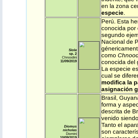
en la zona cen
especie
.
Perú
.
Esta he
conocida por 
segundo ejemp
Nacional de P
génericamente
Siola
sp. 2
como
Chnoo
Chnoodini
conocida del 
11/09/2019
La especie e
cual se difere
modifica la 
asignación g
Brasil
, Guyan
forma y aspec
descrita de B
venido siendo
Tanto el apar
Diomus
nicholas
son caracterí
Diomini
10/09
/2019