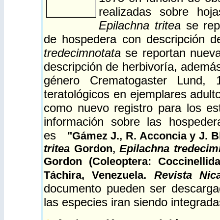
realizadas sobre hoja
Epilachna tritea
se repo
de hospedera con descripción d
tredecimnotata
se reportan nueva
descripción de herbivoría, además
género Crematogaster Lund, 
teratológicos en ejemplares adul
como nuevo registro para los es
información sobre las hospeder
es
"
Gámez J., R. Acconcia y J. 
tritea
Gordon,
Epilachna tredecim
Gordon (Coleoptera: Coccinellid
Táchira, Venezuela.
Revista Nic
documento pueden ser descarg
las especies iran siendo integrada