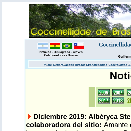
Coccinellida
Noticias
-
Bibliografía
-
Claves
Colaboradores
-
Buscar
Guiller
Inicio
Generalidades
Buscar
Sticholotidinae
Coccidulinae
S
Noti
Diciembre 2019: Albéryca S
colaboradora del sitio:
Amante 