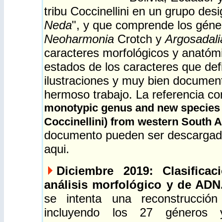
tribu Coccinellini en un grupo d
Neda
", y que comprende los gén
Neoharmonia
Crotch y
Argosadal
caracteres morfológicos y anatómi
estados de los caracteres que def
ilustraciones y muy bien docume
hermoso trabajo.
La referencia 
monotypic genus and new species o
Coccinellini) from western South 
documento pueden ser descarga
aqui
.
Diciembre 2019: Clasificac
análisis morfológico y de ADN
se intenta una reconstrucción 
incluyendo los 27 géneros