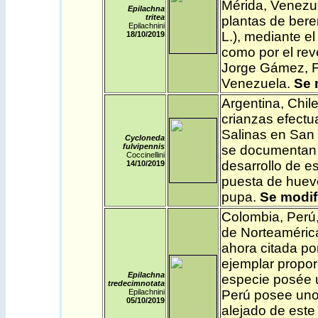
Mérida, Venezue
Epilachna
tritea
plantas de bere
Epilachnini
L.), mediante el
18/10/2019
como por el rev
Jorge Gámez, F
Venezuela
.
Se
Argentina
,
Chil
crianzas efectu
Salinas en San 
Cycloneda
fulvipennis
se documentan s
Coccinellini
desarrollo de e
14/10/2019
puesta de huevo
pupa.
Se
modif
Colombia
,
Perú
de Norteamérica
ahora citada po
ejemplar propor
Epilachna
especie posée u
tredecimnotata
Epilachnini
Perú posee uno 
05/10/2019
alejado de este