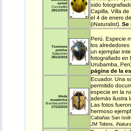
sicheli
sido fotografiad
Coccinellini
Capilla, Villa d
29/12
/2019
el 4 de enero d
(
iNaturalist
).
Se 
Perú
. Especie m
los alrededores
Toxotoma
pulchra
un ejemplar int
Epilachnini
fotografiado en 
28/12
/2019
Urubamba, Perú
página de la e
Ecuador
. Una s
permitido docum
especie en la n
Hinda
además ilustra l
ecuadorica
Brachiacanthini
Las fotos fueron
27/12
/2019
hermoso ejempla
Cabañas San Isidro
JM Tobins,
iNatura