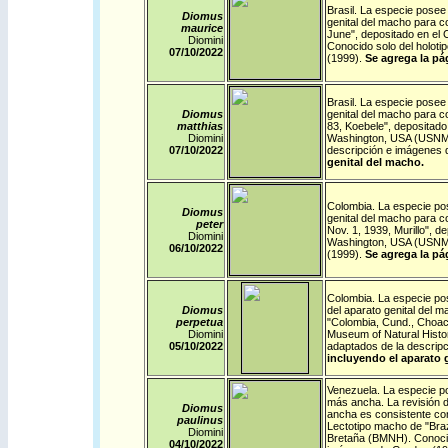
Brasil
. La especie posee 
Diomus
genital del macho para co
maurice
June", depositado en el 
Diomini
Conocido solo del holot
07/10/
2022
(1999).
Se agrega la pá
Brasil
. La especie posee 
Diomus
genital del macho para co
matthias
83, Koebele", depositado 
Diomini
Washington, USA (USNM).
07/10/
2022
descripción e imágenes 
genital del macho.
Colombia
. La especie po
Diomus
genital del macho para c
peter
Nov. 1, 1939, Murillo", d
Diomini
Washington, USA (USNM)
06/10/
2022
(1999).
Se agrega la pá
Colombia
. La especie po
Diomus
del aparato genital del 
perpetua
"Colombia, Cund., Choach
Diomini
Museum of Natural Histo
05/10/
2022
adaptados de la descrip
incluyendo el aparato 
Venezuela
. La especie p
más ancha. La revisión d
Diomus
ancha es consistente con
paulinus
Lectotipo macho de "Braz
Diomini
Bretaña (BMNH). Conocido
04/10/
2022