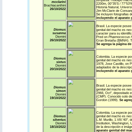
turquesa. Holotipo macho
mcclarini
2200m, 00°35′S / 77°53′W
Brachiacanthini
Historia Natural, Univer
26/10/
2022
Jim McClarin de Consanga
Se incluyen fotografias d
incluyendo el aparato 
.
Brasil
La especie posee 
Diomus
genital del macho es nece
susanna
caracter para su identifi
Diomini
Pred on
Phaenococcus 
26/10/
2022
Gran Bretaña (BMNH). Te
Se agrega la página de 
Colombia
. La especie po
Diomus
genital del macho es nece
sixtus
1978, Jose Castillo, on
Diomini
adaptados de la descrip
20/10/
2022
incluyendo el aparato 
.
Brasil
La especie posee 
Diomus
genital del macho es nec
simon
2966, Oct", depositado e
Diomini
(CMP). Conocido solo del
19/10/
2022
Gordon (1999).
Se agreg
Colombia
. La especie po
Diomus
genital del macho es nec
silverius
L.M. Murillo, 1.VIII.'40"
Diomini
Institution, Washington,
18/10/
2022
de la descripción e imá
aparato genital del ma