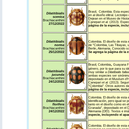
Brasil
,
Colombia
. Esta espec
Dilatitibialis
en al diseño elitral. Lectoti
scenica
Dejean en el Museo de Histo
Brachiacanthini
Canepari
et al.
(2013). Espec
27/12/
2022
página de la especie, incl
Dilatitibialis
Colombia
. El diseño de esta 
norma
de "Colombia, Las Tibayas, u
Brachiacanthini
Berlin, Alemania.
Conocido sol
25/12/
2022
Se agrega la página de la 
,
Brasil
,
Colombia
Guayana F
género, por lo que para su id
Dilatitibialis
muy similar a
Dilatibialis falla
jucunda
ambas especies ser sinónima
Brachiacanthini
depositado en el Muséum d’H
24/12/
2022
Canepari
et al.
(2013). Segun
"Colombia". Otros autores d
página de la especie, incl
Colombia
. El diseño de esta 
Dilatitibialis
identificación, pero igual se
florifera
tanto en el diseño como en el
Brachiacanthini
Granada", depositado en el D
24/12/
2022
Alemania (DEI).
Textos e imá
especie, incluyendo el apa
Colombia
. El diseño de esta 