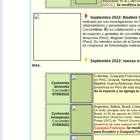
depositado en la Colecci
(UCCC).
Se modifica la
Septiembre 2022: Bladimir G
motivado por sus investigaciones en 
(depredadores y parasitoides) para con
E
Coccinellidae.
n su colaboración y a
de especies y genitalias de coccinélid
Amazonía (Perú). Magister Scientiae e
(Perú).
Es miembro activo de la Soci
en congresos de Entomología realizad
Septiembre
2022: nuevas es
mes.
Colombia
,
Guayana Francesa
en Perú, Ucayali, Yarinacocha,
Cycloneda
Bladimir Guerra Ambrosio (foto
devestita
presencia en Perú de esta esp
Coccinellini
de la especie y se agrega la
07/09/
2022
Argentina
,
Bolivia
,
Brasil
,
Colo
Un bello ejemplar vivo de esta 
Cycloneda
Brasil, el 30 de agosto de 2022.
emarginata
Brasil (foto Dhebora Cardo,
iNat
Praga (JVC) de "French Guyana,
Coccinellini
presencia de esta especie en
07/09/
2022
Guayana Francesa.
Se modif
para Ecuador y Guayana Fr