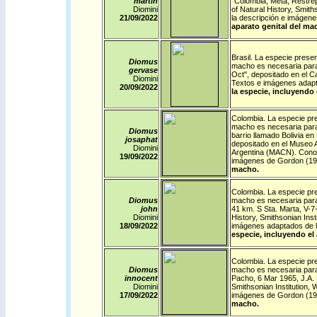
martin
"Colombia, Meta, Restrep
Diomini
of Natural History, Smit
21/09/
2022
la descripción e imágen
aparato genital del ma
Brasil
. La especie presen
Diomus
macho es necesaria para 
gervase
Oct", depositado en el C
Diomini
Textos e imágenes adapt
20/09/
2022
la especie, incluyendo 
Colombia
. La especie pr
macho es necesaria para c
Diomus
barrio llamado Bolivia en
josaphat
depositado en el Museo A
Diomini
Argentina (MACN). Conoci
19/09/
2022
imágenes de Gordon (19
macho.
Colombia
. La especie pr
Diomus
macho es necesaria para 
john
41 km. S Sta. Marta, V-7
Diomini
History, Smithsonian Inst
18/09/
2022
imágenes adaptados de l
especie, incluyendo el
Colombia
. La especie pr
Diomus
macho es necesaria para 
innocent
Pacho, 6 Mar 1965, J.A. 
Diomini
Smithsonian Institution
17/09/
2022
imágenes de Gordon (19
macho.