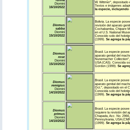
rufina
W. Wittmer", depositado 
Diomini
Textos e imágenes adapt
16/10/
2022
la especie, incluyendo 
.
Bolivia
La especie posee 
Diomus
revisión del aparato geni
sabba
Cochabamba, Chipare Mtns
Diomini
en el U.S. National Muse
15/10/
2022
Conocido solo del holot
(1999).
Se agrega la pá
.
Brasil
La especie posee u
Diomus
aparato genital del mach
rose
Nunemacher Collection", 
Diomini
USA (CAS). Conocida sol
15/10/
2022
Gordon (1999).
Se agreg
.
Brasil
La especie posee u
Diomus
aparato genital del macho
remigius
Oct.", depositado en el 
Diomini
Conocida solo del holot
14/10/
2022
(1999).
Se agrega la pá
.
Brasil
La especie posee u
Diomus
requiere la revisión del 
primus
Chapada, Acc. No. 2966, 
Diomini
Pennsylvania, USA (CMP)
14/10/
2022
(1999).
Se agrega la pá