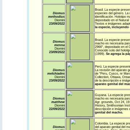
Brasil
. La especie presen
Diomus
especies del género. La 
methodius
identificación. Holotipo 
Diomini
depositado en el Natural
23/09/
2022
Textos e imágenes adapt
la especie, incluyendo 
Brasil
. La especie presen
Diomus
macho es necesaria para c
menna
2966", depositado en el 
Diomini
Conocido solo del holot
23/09/
2022
(1999).
Se agrega la pá
Perú
. La especie present
Diomus
La revisión del aparato g
melchiades
de "Peru, Cusco, nr Marc
Diomini
Collection, Ottawa, Onta
23/09/
2022
de la descripción e imá
aparato genital del ma
Guyana
. La especie pre
Diomus
macho es necesaria para c
matthew
Agr. grounds, Oct 24, 19
Diomini
History, Smithsonian Ins
22
/09/
2022
descripción e imágenes 
genital del macho.
Colombia
. La especie pr
Diomus
del aparato genital del m