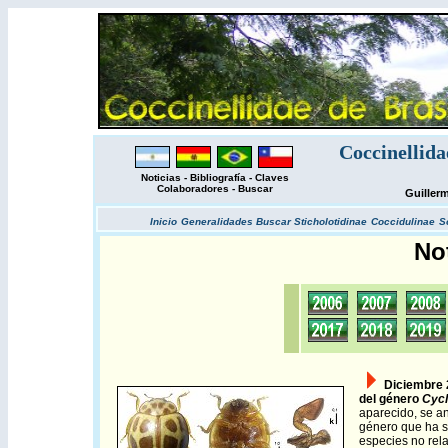
Coccinellida
Noticias
-
Bibliografía
-
Claves
Colaboradores
-
Buscar
Guiller
Inicio
Generalidades
Buscar
Sticholotidinae
Coccidulinae
S
No
Diciembre
del género
Cyc
aparecido, se a
género que ha s
especies no rel