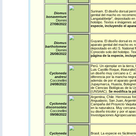
Surinam
. El diseño dorsal perm
Diomus
genital del macho es recomenda
bonaventure
Langatabbetje", depositado en
Diomini
holotipo. Textos e imágenes a
27/08/
2022
especie, incluyendo el apara
Guyana
. El diseño dorsal es m
Diomus
aparato genital del macho es n
bartholomew
depositado en elU.S. National
Diomini
Conocido solo del holotipo. T
26/08/
2022
página de la especie, incluy
Perú
. Un ejemplar en la tierra
Luis Castillo Roque,
iNaturalist
Cycloneda
un diseño muy cercano a
C. a
andresi
diferencia por la mancha negra
Coccinellini
además de por el aparato geni
24/08/
2022
Jupaymarca, Huasta, Bolognesi
de Ciencias Biológicas de la 
(UNSAAC).
Se modifica la pá
Argentina
,
Chile
. Hermosas fot
Angualasto, San Juan, Argentin
Cycloneda
Campaña del Proyecto Vaquitas
disconsolata
en la naturaleza. Muy cercana
Coccinellini
su diseño tricolor y por el apar
09/08/
2022
Investigaciones Agropecuarias 
Cycloneda
Brasil
.
La especie es fácilment