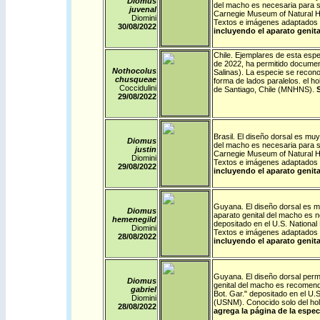
Diomus
del macho es necesaria para su
juvenal
Carnegie Museum of Natural Hi
Diomini
Textos e imágenes adaptados 
30/08/
2022
incluyendo el aparato genit
Chile
. Ejemplares de esta especi
de 2022, ha permitido documen
Nothocolus
Salinas). La especie se recono
chusqueae
forma de lados paralelos. el ho
Coccidulini
de Santiago, Chile (MNHNS).
S
29/08/
2022
Brasil
. El diseño dorsal es muy 
Diomus
del macho es necesaria para su
justin
Carnegie Museum of Natural Hi
Diomini
Textos e imágenes adaptados 
29/08/
2022
incluyendo el aparato genit
Guyana
. El diseño dorsal es m
Diomus
aparato genital del macho es ne
hemenegild
depositado en el U.S. National
Diomini
Textos e imágenes adaptados 
28/08/
2022
incluyendo el aparato genit
Guyana
. El diseño dorsal permi
Diomus
genital del macho es recomenda
gabriel
Bot. Gar." depositado en el U.
Diomini
(USNM). Conocido solo del hol
28/08/
2022
agrega la página de la espec