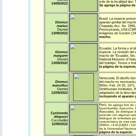
solo de la localidad tip
14/09/
2022
Se agrega la página de 
Brasil
. La especie presen
Diomus
aparato genital del macho
marius
Chapada, Acc. No. 2966, 
Diomini
Pennsylvania, USA (CMP).
13/09/
2022
imágenes de Gordon (19
macho.
Ecuador
. La forma y el d
Diomus
especie. La revisión del 
margaret
macho de "Ecuador, Sto. 
Diomini
National Museum of Natur
13/09/
2022
del holotipo. Textos e 
la página de la especie
Venezuela
. El diseño dor
Diomus
del macho es necesaria p
marcellus
800m, Feb. 24-25, 1971, 
Diomini
Smithsonian Institution,
12/09/
2022
adaptados de la descrip
incluyendo el aparato 
Perú
.
Se agrega foto de 
Querobamba, Ayacucho, Per
iNaturalist
). Se distingue 
Cycloneda
parecido con algunas var
dieguezi
distingue de inmediato por
Coccinellini
característica de esta esp
11/09/
2022
2680m. / 6-III-[19]63 / Co
de la Universidad Nacion
página de la especie.