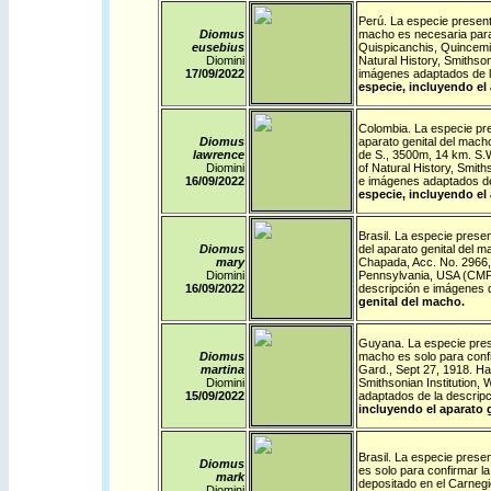
Perú
. La especie presen
Diomus
macho es necesaria para 
eusebius
Quispicanchis, Quincemil
Diomini
Natural History, Smithso
17/09/
2022
imágenes adaptados de l
especie, incluyendo el
Colombia
. La especie pr
Diomus
aparato genital del macho
lawrence
de S., 3500m, 14 km. S.
Diomini
of Natural History, Smit
16/09/
2022
e imágenes adaptados de
especie, incluyendo el
Brasil
. La especie presen
Diomus
del aparato genital del m
mary
Chapada, Acc. No. 2966, 
Diomini
Pennsylvania, USA (CMP).
16/09/
2022
descripción e imágenes 
genital del macho.
Guyana
. La especie pres
Diomus
macho es solo para confi
martina
Gard., Sept 27, 1918. Ha
Diomini
Smithsonian Institution,
15/09/
2022
adaptados de la descrip
incluyendo el aparato 
Brasil
. La especie presen
Diomus
es solo para confirmar la
mark
depositado en el Carneg
Diomini