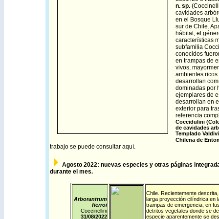
n. sp.
(Coccinell
cavidades arbóre
en el Bosque Ll
sur de Chile. Ap
hábitat, el géne
características 
subfamilia Cocc
conocidos fuero
en trampas de e
vivos, mayormen
ambientes ricos
desarrollan com
dominadas por h
ejemplares de e
desarrollan en e
exterior para tr
referencia comp
Coccidulini (Col
de cavidades arb
Templado Valdivi
Chilena de Entom
trabajo se puede consultar
aquí
.
Agosto
2022: nuevas especies y otras páginas integrada
durante el mes.
Chile
. Recientemente descrita, 
Arborantrum
larga proyección cilíndrica en
fierroi
trampas de emergencia, en fus
Coccinellini
detritos vegetales donde se d
31/08/
2022
especie aparentemente se desar