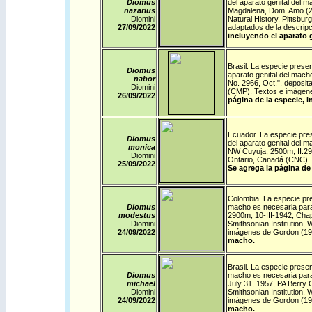
Diomus
del aparato genital del 
nazarius
Magdalena, Dom. Amo (200
Diomini
Natural History, Pittsbu
27/09/
2022
adaptados de la descrip
incluyendo el aparato 
Brasil
. La especie present
Diomus
aparato genital del macho
nabor
No. 2966, Oct.", deposit
Diomini
(CMP). Textos e imágene
26/09/
2022
página de la especie, i
Ecuador
. La especie pres
Diomus
del aparato genital del 
monica
NW Cuyuja, 2500m, II.29.
Diomini
Ontario, Canadá (CNC). 
25/09/
2022
Se agrega la página de 
Colombia
. La especie pr
Diomus
macho es necesaria para 
modestus
2900m, 10-III-1942, Chap
Diomini
Smithsonian Institution
24/09/
2022
imágenes de Gordon (19
macho.
Brasil
. La especie presen
Diomus
macho es necesaria para 
michael
July 31, 1957, PA Berry C
Diomini
Smithsonian Institution
24/09/
2022
imágenes de Gordon (19
macho.