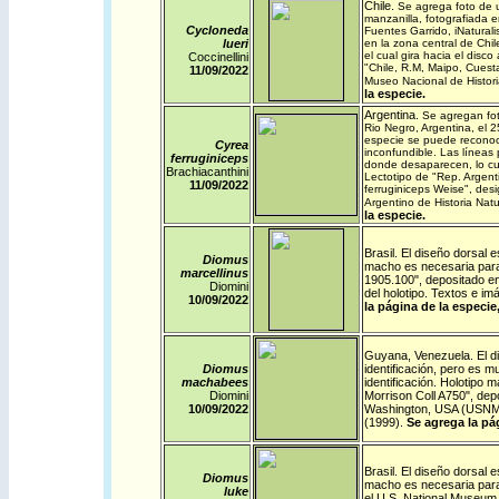
Chile
.
Se agrega foto de 
manzanilla, fotografiada e
Cycloneda
Fuentes Garrido,
iNaturali
lueri
en la zona central de Chile
el cual gira hacia el disc
Coccinellini
"Chile, R.M, Maipo, Cuesta
11/09/
2022
Museo Nacional de Histor
la especie.
Argentina
.
Se agregan fo
Rio Negro, Argentina, el 
especie se puede reconoc
Cyrea
inconfundible. Las líneas
ferruginiceps
donde desaparecen, lo cua
Brachiacanthini
Lectotipo de "Rep. Argent
11/09/
2022
ferruginiceps Weise", des
Argentino de Historia Nat
la especie.
Brasil
. El diseño dorsal e
Diomus
macho es necesaria para s
marcellinus
1905.100", depositado e
Diomini
del holotipo. Textos e 
10/09/
2022
la página de la especie
Guyana
,
Venezuela
. El 
Diomus
identificación, pero es m
machabees
identificación. Holotipo
Diomini
Morrison Coll A750", depo
10/09/
2022
Washington, USA (USNM)
(1999).
Se agrega la pá
Brasil
. El diseño dorsal e
Diomus
macho es necesaria para 
luke
el U.S. National Museum 