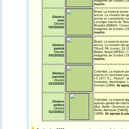
imágenes de Gordon (19
macho.
Brasil
. La especie posee 
ancha. La revisión del a
Diomus
ancha es consistente con
paul
Lectotipo macho de "Braz
Diomini
Bretaña (BMNH). Conocido
03/10/
2022
imágenes de Gordon (19
macho.
Brasil
. La especie posee 
Diomus
ancha. La revisión del ap
patrick
"Brazil, PA, Icoraci, 19.
Diomini
Belem, Brasil (MPEG). Co
03/10/
2022
imágenes de Gordon (19
macho.
Colombia
. La especie pos
Diomus
macho es necesaria para 
paschal
I-5 1977, E.L. Peyton", 
Diomini
Institution, Washington
02/10/
2022
Gordon (1999).
Se agreg
Colombia
. La especie alg
Diomus
aparato genital del mach
politus
Mus. Berlin / Scumnus po
Diomini
Berlin, Alemania (ZMHB)
01/10/
2022
(1999).
Se agrega la pá