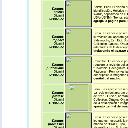
,
Bolivia
Perú
. El diseño 
Diomus
identificación. Holotipo 
protus
Ward", depositado en el 
Diomini
USA (USNM). Textos adap
13/10/
2022
agrega la página para B
.
Brasil
La especie posee 
Diomus
la revisión del aparato g
raphael
Salesopolis, Est. Biol. 
Diomini
Collection, Ottawa, Onta
13/10/
2022
adaptados de la descrip
incluyendo el aparato 
Colombia
. La especie po
Diomus
requiere la revisión del 
pudentiana
"Colombia, Cacagualito, 
Diomini
Pittsburgh, Pennsylvania
12/10/
2022
descripción e imágenes 
genital del macho.
Perú
. La especie present
Diomus
La revisión del aparato g
protase
de "Peru, Cusco, nr Marc
Diomini
Collection, Ottawa, Onta
11/10/
2022
de la descripción e imá
aparato genital del ma
Brasil
. La especie posee 
Diomus
los que es necesaria la r
processus
macho de "Brazil, Cipo, 
Diomini
Natural History, Smithso