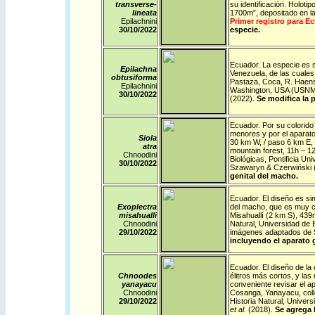
transverse-
su identificación. Holot
lineata
1700m”, depositado en l
Epilachnini
Primer registro para E
30/10/
2022
especie.
Ecuador
.
La especie es s
Epilachna
Venezuela, de las cuales
obtusiforma
Pastaza, Coca, R. Haens
Epilachnini
Washington, USA (USNM)
30/10/
2022
(2022).
Se modifica la 
Ecuador
.
Por su colorido
menores y por el aparat
Siola
30 km W, / paso 6 km E, 
atra
mountain forest, 11h – 1
Chnoodini
Biológicas, Pontificia U
30/10/
2022
Szawaryn & Czerwiński 
genital del macho.
Ecuador
.
El diseño es si
Exoplectra
del macho, que es muy ca
misahualli
Misahuallí (2 km S), 439m
Chnoodini
Natural, Universidad de 
29/10/
2022
imágenes adaptados de 
incluyendo el aparato 
Ecuador
.
El diseño de la
Chnoodes
élitros más cortos, y la
yanayacu
conveniente revisar el ap
Chnoodini
Cosanga, Yanayacu, colle
29/10/
2022
Historia Natural, Univer
et al.
(2018).
Se agrega 