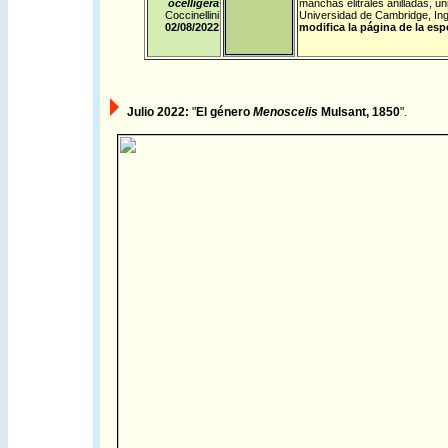
ocelligera
manchas elitrales anilladas, ún
Coccinellini
Universidad de Cambridge, Ingl
02/08/
2022
modifica la página de la esp
Julio 2022:
"
El género
Menoscelis
Mulsant, 1850
".