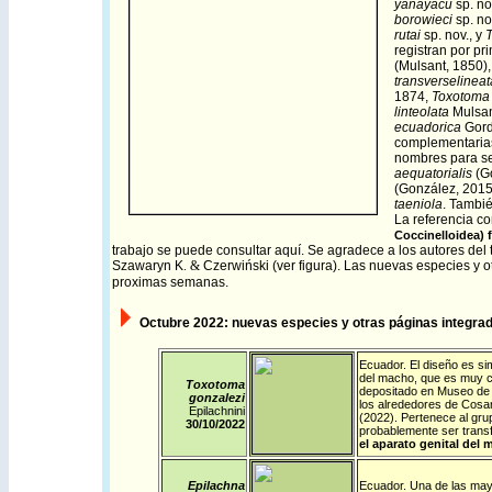
yanayacu
sp. no
borowieci
sp. no
rutai
sp. nov., y
registran por p
(Mulsant, 1850)
transverselineat
1874,
Toxotoma 
linteolata
Mulsan
ecuadorica
Gord
complementarias
nombres para se
aequatorialis
(G
(González, 2015
taeniola
. Tambié
La referencia c
Coccinelloidea) 
trabajo se puede consultar
aquí
.
Se agradece a los autores del t
Szawaryn K
. &
Czerwiński
(ver figura). Las nuevas especies y o
proximas semanas.
Octubre
2022: nuevas especies y otras páginas integrad
Ecuador
.
El diseño es si
del macho, que es muy ca
Toxotoma
depositado en Museo de H
gonzalezi
los alrededores de Cosa
Epilachnini
(2022). Pertenece al grup
30/10/
2022
probablemente ser transf
el aparato genital del 
Epilachna
Ecuador
. Una de las may