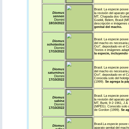
.
Brasil
La especie posee 
Diomus
la revisión del aparato g
sennen
MT, Chapada dos Guimarä
Diomini
Goeldi, Belem, Brasil (M
18/10/
2022
descripción e imágenes 
genital del macho.
.
Brasil
La especie posee u
Diomus
del macho es necesaria p
scholastica
Oct", depositado en el C
Diomini
Textos e imágenes adapt
17/10/
2022
la especie, incluyendo 
.
Brasil
La especie posee u
Diomus
del macho es necesaria pa
saturninus
Oct", depositado en el C
Diomini
Conocida solo del holot
17/10/
2022
(1999).
Se agrega la pá
.
Brasil
La especie posee 
Diomus
la revisión del aparato g
sabina
MT, Buriti, 9-2-1961, J.
Diomini
(MPEG). Conocido solo de
17/10/
2022
de Gordon (1999).
Se ag
.
Brasil
La especie posee un
Diomus
aparato genital del macho