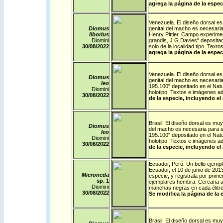
agrega la página de la espec
Venezuela
. El diseño dorsal es
Diomus
genital del macho es necesaria
liborius
Henry Pittier, Campo experimen
Diomini
grandis, J.G.Davies" deposit
30/08/
2022
solo de la localidad tipo. Tex
agrega la página de la espec
Venezuela
. El diseño dorsal es
Diomus
genital del macho es necesaria
leo
195.100" depositado en el Nat
Diomini
holotipo. Textos e imágenes a
30/08/
2022
de la especie, incluyendo el
Brasil
. El diseño dorsal es muy 
Diomus
del macho es necesaria para su
leo
195.100" depositado en el Nat
Diomini
holotipo. Textos e imágenes a
30/08/
2022
de la especie, incluyendo el
Ecuador
,
Perú
. Un bello ejemp
Ecuador, el 10 de junio de 201
Microneda
especie, y registrala por prim
sp. 1
ejemplares hembra. Cercana 
Diomini
manchas negras en cada élitro
30/08/
2022
Se modifica la página de la 
Brasil
. El diseño dorsal es muy 