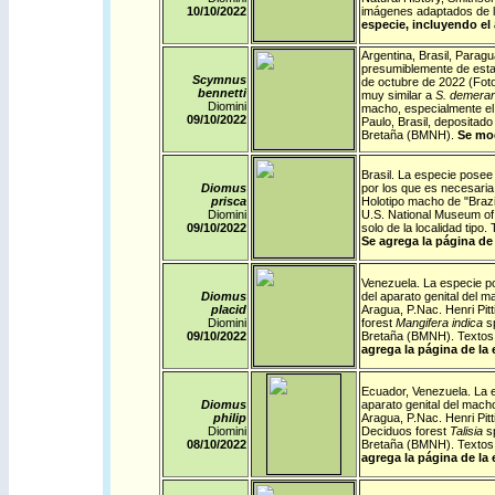
10/10/
2022
imágenes adaptados de l
especie, incluyendo el
Argentina
,
Brasil
,
Paragu
presumiblemente de esta 
Scymnus
de octubre de 2022 (Fot
bennetti
muy similar a
S. demerar
Diomini
macho, especialmente el
09/10/
2022
Paulo, Brasil, depositado
Bretaña (BMNH).
Se mod
Brasil
. La especie posee 
Diomus
por los que es necesaria 
prisca
Holotipo macho de "Brazi
Diomini
U.S. National Museum of 
09/10/
2022
solo de la localidad tip
Se agrega la página de 
Venezuela
. La especie p
Diomus
del aparato genital del 
placid
Aragua, P.Nac. Henri Pit
Diomini
forest
Mangifera indica
s
09/10/
2022
Bretaña (BMNH). Textos 
agrega la página de la 
Ecuador
,
Venezuela
. La 
Diomus
aparato genital del mach
philip
Aragua, P.Nac. Henri Pitt
Diomini
Deciduos forest
Talisia
sp
08/10/
2022
Bretaña (BMNH). Textos 
agrega la página de la 