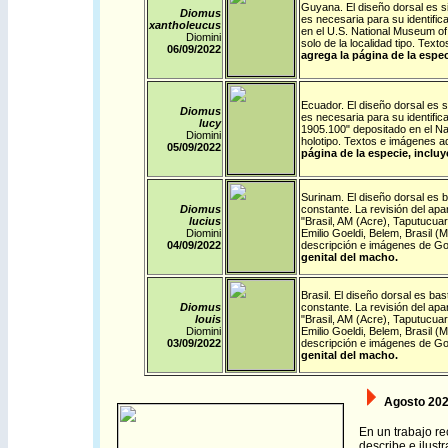
Guyana
. El diseño dorsal es s
Diomus
es necesaria para su identific
xantholeucus
en el U.S. National Museum of
Diomini
solo de la localidad tipo. Te
06/09/
2022
agrega la página de la espec
Ecuador
. El diseño dorsal es 
Diomus
es necesaria para su identifi
lucy
1905.100" depositado en el N
Diomini
holotipo. Textos e imágenes 
05/09/
2022
página de la especie, inclu
Surinam
. El diseño dorsal es b
Diomus
constante. La revisión del apa
lucius
"Brasil, AM (Acre), Taputucu
Diomini
Emilio Goeldi, Belem, Brasil 
04/09/
2022
descripción e imágenes de G
genital del macho.
Brasil
. El diseño dorsal es bast
Diomus
constante. La revisión del apa
louis
"Brasil, AM (Acre), Taputucu
Diomini
Emilio Goeldi, Belem, Brasil 
03/09/
2022
descripción e imágenes de G
genital del macho.
Agosto 202
En un trabajo r
describe e ilust