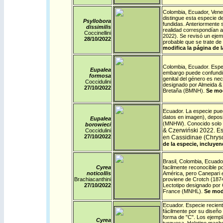
Colombia
,
Ecuador
,
Vene
distingue esta especie d
Psyllobora
fundidas. Anteriormente 
dissimilis
realidad correspondían 
Coccinellini
2022). Se revisó un ejemp
28/10/
2022
probable que se trate de
modifica la página de 
Colombia
,
Ecuador
. Espe
Eupalea
embargo puede confundirs
formosa
genital del género es ne
Coccidulini
designado por Almeida &
27/10/
2022
Bretaña (BMNH).
Se mod
Ecuador
. La especie pue
datos en imagen), deposi
Eupalea
(MNHW). Conocido solo 
borowieci
& Czerwiński 2022. E
Coccidulini
27/10/
2022
en Cassidinae (Chryso
de la especie, incluyen
Brasil
,
Colombia
,
Ecuado
Cyrea
facilmente reconocible p
noticollis
América, pero Canepari
Brachiacanthini
proviene de Crotch (1874
27/10/
2022
Lectotipo designado por 
France (MNHL).
Se modi
Ecuador
. Especie recien
fácilmente por su diseño 
forma de "C". Los ejempl
Cyrea