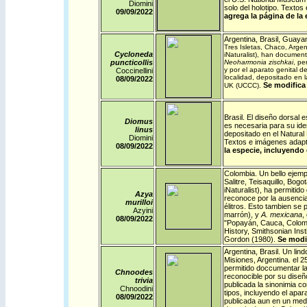
Diomini
solo del holotipo. Texto
09/09/
2022
agrega la página de la 
Argentina
,
Brasil
,
Guayan
Tres Isletas, Chaco, Argent
Cycloneda
iNaturalist
), han document
puncticollis
Neoharmonia zischkai
, pe
y por el aparato genital 
Coccinellini
localidad, depositado en l
08/09/
2022
Se modifica 
UK (UCCC).
Brasil
. El diseño dorsal 
Diomus
es necesaria para su iden
linus
depositado en el Natural
Diomini
Textos e imágenes adapt
08/09/
2022
la especie, incluyendo 
Colombia
. Un bello ejem
Salitre, Teisaquillo, Bog
iNaturalist), ha permitid
Azya
reconoce por la ausencia
murilloi
élitros. Esto tambien se 
Azyini
marrón), y
A. mexicana
,
08/09/
2022
"Popayán, Cauca, Colombi
History, Smithsonian In
Gordon (1980).
Se modif
Argentina
,
Brasil
. Un lin
Misiones, Argentina. el 
permitido doccumentar la
Chnoodes
reconocible por su diseñ
trivia
publicada la sinonimia co
Chnoodini
tipos, incluyendo el apar
08/09/
2022
publicada aun en un medi