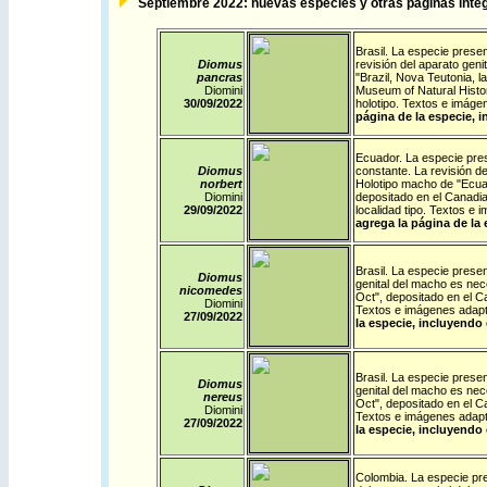
Septiembre
2022: nuevas especies y otras páginas integ
Brasil
. La especie presen
Diomus
revisión del aparato geni
pancras
"Brazil, Nova Teutonia, l
Diomini
Museum of Natural Histor
30/09/
2022
holotipo. Textos e imág
página de la especie, i
Ecuador
. La especie pre
Diomus
constante. La revisión de
norbert
Holotipo macho de "Ecua
Diomini
depositado en el Canadia
29/09/
2022
localidad tipo. Textos e
agrega la página de la 
Brasil
. La especie presen
Diomus
genital del macho es nece
nicomedes
Oct", depositado en el C
Diomini
Textos e imágenes adapt
27/09/
2022
la especie, incluyendo 
Brasil
. La especie presen
Diomus
genital del macho es nece
nereus
Oct", depositado en el C
Diomini
Textos e imágenes adapt
27/09/
2022
la especie, incluyendo 
Colombia
. La especie pre