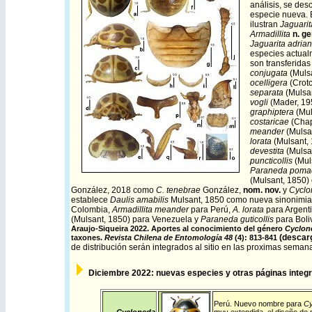
análisis, se de
especie nueva. E
ilustran
Jaguarit
Armadillita
n. ge
Jaguarita adria
especies actua
son transferidas
conjugata
(Muls
ocelligera
(Crot
separata
(Mulsa
vogli
(Mader, 1
graphiptera
(Mul
costaricae
(Chap
meander
(Mulsa
lorata
(Mulsant,
devestita
(Mulsa
puncticollis
(Mul
Paraneda poma
(Mulsant, 1850
González, 2018 como
C. tenebrae
González,
nom. nov.
y
Cyclo
establece
Daulis amabilis
Mulsant, 1850 como nueva sinonimi
Colombia,
Armadillita meander
para Perú,
A. lorata
para Argent
(Mulsant, 1850) para Venezuela y
Paraneda guticollis
para Boli
Araujo-Siqueira 2022. Aportes al conocimiento del género
Cyclon
(
descar
taxones.
Revista Chilena de Entomología
48
(4): 813-841
de distribución serán integrados al sitio en las proximas seman
Diciembre
2022: nuevas especies y otras páginas integr
Perú
. Nuevo nombre para
Cy