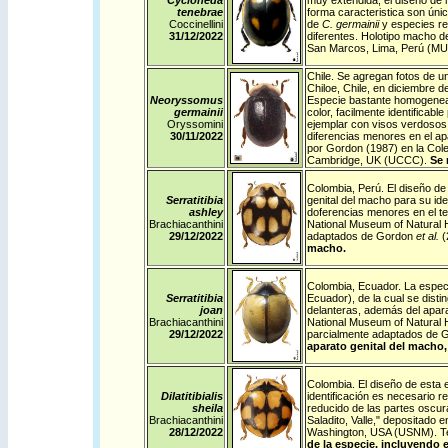
Cycloneda
muy extendida, el diseño de m
tenebrae
forma caracteristica son úni
Coccinellini
de
C. germainii
y especies re
31/12/
2022
diferentes. Holotipo macho d
San Marcos, Lima, Perú (M
Chile
. Se agregan fotos de un 
Chiloe, Chile, en diciembre d
Neoryssomus
Especie bastante homogenea 
germainii
color, facilmente identificab
Oryssomini
ejemplar con visos verdosos
30/11/
2022
diferencias menores en el apa
por Gordon (1987) en la Cole
Cambridge, UK (UCCC).
Se 
Colombia
,
Perú
. El diseño de
Serratitibia
genital del macho para su id
ashley
doferencias menores en el 
Brachiacanthini
National Museum of Natural H
29/12/
2022
adaptados de Gordon
et al.
(
macho.
Colombia
,
Ecuador
. La espec
Serratitibia
Ecuador), de la cual se disti
joan
delanteras, además del apara
Brachiacanthini
National Museum of Natural H
29/12/
2022
parcialmente adaptados de G
aparato genital del macho,
Colombia
. El diseño de esta
Dilatitibialis
identificación es necesario r
sheila
reducido de las partes oscur
Brachiacanthini
Saladito, Valle," depositado e
28/12/
2022
Washington, USA (USNM).
T
de la especie, incluyendo e