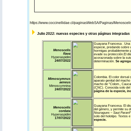
https://www.coccinellidae.cl/paginasWebSA/Paginas/Menosceli
Julio
2022: nuevas especies y otras páginas integradas y
Guayana Francesa
. Una 
especie, predando sobre u
Menoscelis
hormigas probablemente pr
flava
evade su protección.El di
Hyperaspidini
acorazonada sobre la sutu
24/07/
2022
determinación.
Se agrega 
Colombia
.
El color dorsal 
Mimoscymnus
aparato genital del macho 
aeneus
macho de "
C
olom., Cauca,
Mimoscymnina
(CNC). Conocida solo del
24/07/
2022
página de la especie, in
Guayana Francesa
.
El di
Menoscelis
del género, y permite su 
cordata
Nouragues – Saut Pararé
Hyperaspidini
solo del holotipo. Textos
17/07/
2022
especie.