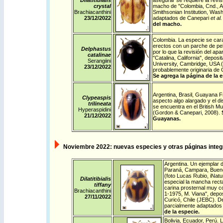
Dilatitibialis
asegurar se requiere la revi
crystal
macho de "Colombia, Cnd., An
Brachiacanthini
Smithsonian Institution, Wa
23/12/
2022
adaptados de Canepari
et al
del macho.
Colombia
. La especie se cara
erectos con un parche de pel
Delphastus
por lo que la revisión del ap
catalinae
"Catalina, California", depo
Serangiini
University, Cambridge, USA 
23/12/
2022
probablemente originaria de C
Se agrega la página de la 
Argentina
,
Brasil
,
Guayana F
Clypeaspis
aspecto algo alargado y el di
trilineata
se encuentra en el British M
Hyperaspidini
(Gordon & Canepari, 2008).
21/12/
2022
Guayanas.
Noviembre
2022: nuevas especies y otras páginas integr
Argentina
. Un ejemplar de
Paraná, Campara, Buenos
(foto Lucas Rubio,
iNatur
Dilatitibialis
especial la mancha recta
tiffany
carina prosternal muy co
Brachiacanthini
1-1975, M. Viana", depos
27/11/
2022
Curicó, Chile (JEBC). De
parcialmente adaptados
de la especie
.
Bolivia
,
Ecuador
,
Perú
. 