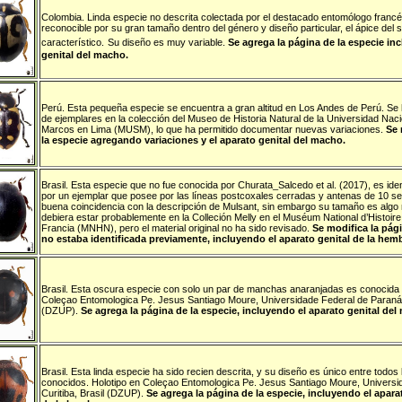
Colombia
.
Linda especie no descrita colectada por el destacado entomólogo francé
reconocible por su gran tamaño dentro del género y diseño particular, el ápice del 
característico.
Su diseño es muy variable.
Se agrega la página de la especie in
genital del macho.
Perú
. Esta pequeña especie se encuentra a gran altitud en Los Andes de Perú. Se 
de ejemplares en la colección del Museo de Historia Natural de la Universidad Na
Marcos en Lima (MUSM), lo que ha permitido documentar nuevas variaciones.
Se 
la especie agregando variaciones y el aparato genital del macho.
Brasil
. Esta especie que no fue conocida por Churata_Salcedo et al. (2017), es iden
por un ejemplar que posee por las líneas postcoxales cerradas y antenas de 10 
buena coincidencia con la descripción de Mulsant, sin embargo su tamaño es algo m
debiera estar probablemente en la Colleción Melly en el Muséum National d’Histoire 
Francia (MNHN), pero el material original no ha sido revisado.
Se modifica la pág
no estaba identificada previamente, incluyendo el aparato genital de la hemb
Brasil
. Esta oscura especie con solo un par de manchas anaranjadas es conocida s
Coleçao Entomologica Pe. Jesus Santiago Moure, Universidade Federal de Paraná. 
(DZUP).
Se agrega la página de la especie, incluyendo el aparato genital del
Brasil
. Esta linda especie ha sido recien descrita, y su diseño es único entre todos 
conocidos. Holotipo en Coleçao Entomologica Pe. Jesus Santiago Moure, Universi
Curitiba, Brasil (DZUP).
Se agrega la página de la especie, incluyendo el apara