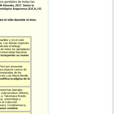
tos genitales de todas las
M Almeida, 2017.
Sobre la
mológica Aragonesa (S.E.A.)
61
 el sitio durante el mes.
rillos y en el color
a. Las demás especies
dicada al biólogo
 de todos los ejemplares
a Universidad Nacional
e incluyendo su nuevo
erú por presentar
esa especie carece de
 separadas de los
tos Luis María Murillo,
odifica la página de la
 manchas laterales
. subcoeruleus
(Weise),
a a. Takumasa Kondo,
ca), entomólogo y
n la Colección
squera, Cundinamarca,
 nuevo nombre.