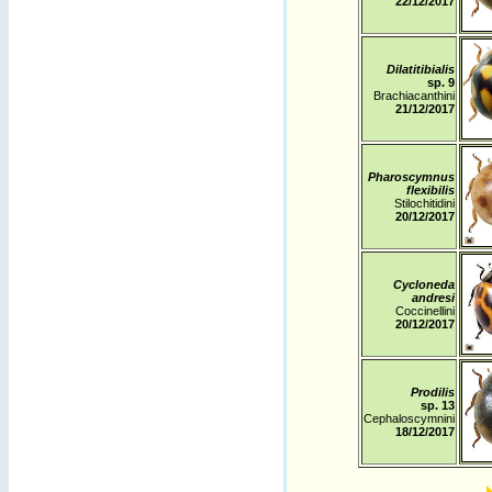
22
/12/2017
Dilatitibialis
sp. 9
Brachiacanthini
21
/12/2017
Pharoscymnus
flexibilis
Stilochitidini
20
/12/2017
Cycloneda
andresi
Coccinellini
20
/12/2017
Prodilis
sp. 13
Cephaloscymnini
18
/12/2017