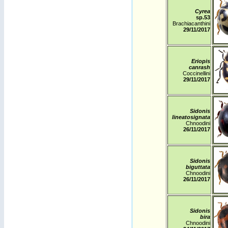
Cyrea
sp.53
Brachiacanthini
29
/11/2017
Eriopis
canrash
Coccinellini
29
/11/2017
Sidonis
lineatosignata
Chnoodini
26
/11/2017
Sidonis
biguttata
Chnoodini
26
/11/2017
Sidonis
bira
Chnoodini