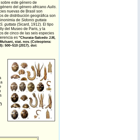
o sobre este género de
bgénero del género africano
Aulis
.
ies nuevas de Brasil son
os de distribución geográfica son
sinonimia de
Sidonis guttata
S. guttata
(Sicard, 1912). El tipo
ly del Museo de Paris, y la
s de cinco de las seis especies
ferencia es
"
Churata-Salcedo J.M,
Mulsant, stat. nov. (Coleoptera:
): 500–510 (2017). doi:
a
da
e
n
s
7)