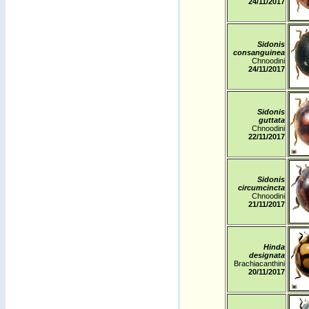
24
/11/2017
Sidonis
consanguinea
Chnoodini
24
/11/2017
Sidonis
guttata
Chnoodini
22
/11/2017
Sidonis
circumcincta
Chnoodini
21
/11/2017
Hinda
designata
Brachiacanthini
20
/11/2017