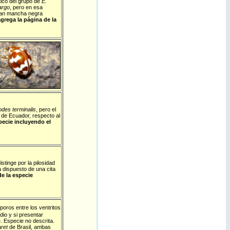
tico del grupo de
E.
argo
, pero en esa
 gran mancha negra
grega la página de la
des terminalis
, pero el
 de Ecuador, respecto al
pecie incluyendo el
istinge por la pilosidad
a dispuesto de una cita
de la especie
poros entre los ventritos
dio y si presentar
. Especie no descrita.
aret
de Brasil, ambas