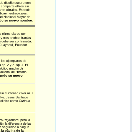
a de diseño oscuro con
 comparte élitros sin
os elitrales. Especie
idae neotropicales.
dad Nacional Mayor de
endo su nuevo nombre.
 élitros claros por
 y tres anchas franjas
ú debe ser confirmada.
 Guayaquil, Ecuador
 los ejemplares de
p. 2 y Z. sp. 4. El
holotipo macho de
acional de Historia
uyendo su nuevo
in el intenso color azul
 Pe. Jesus Santiago
el sitio como
Curinus
ero
Psyllobora
, pero la
én la diferencia de las
n seguridad a ningun
 la página de la