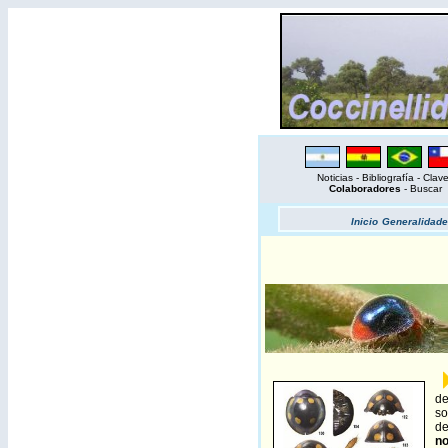
Noticias
-
Bibliografía
-
Clav
Colaboradores
-
Buscar
Inicio
Generalidade
de
so
de
no