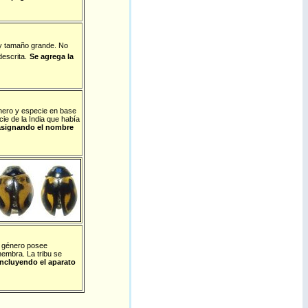
 y tamaño grande. No
escrita.
Se agrega la
ero y especie en base
ie de la India que había
 asignando el nombre
l género posee
embra. La tribu se
incluyendo el aparato