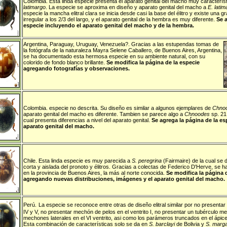
Colombia
.
Esta linda especie presenta el aparato genital del macho muy caracterís
latimargo
. La especie se aproxima en diseño y aparato genital del macho a
E. latim
especie la mancha elitral clara se inicia desde casi la base del élitro y existe una
irregular a los 2/3 del largo, y el aparato genital de la hembra es muy diferente.
Se a
especie incluyendo el aparato genital del macho y de la hembra.
Argentina
,
Paraguay
,
Uruguay
,
Venezuela
?. Gracias a las estupendas tomas de
la fotógrafa de la naturaleza Mayra Selene Caballero, de Buenos Aires, Argentina,
se ha documentado esta hermosa especie en su ambiente natural, con su
colorido de fondo blanco brillante.
Se modifica la página de la especie
agregando fotografías y observaciones.
Colombia
.
especie no descrita. Su diseño es similar a algunos ejemplares de
Chnoo
aparato genital del macho es diferente. Tambien se parece algo a
Chnoodes
sp. 21
cual presenta diferencias a nivel del aparato genital.
Se agrega la página de la es
aparato genital del macho.
Chile
. Esta linda especie es muy parecida a
S. peregrina
(Fairmaire) de la cual se d
corta y aislada del pronoto y élitros. Gracias a colectas de Federico D'Herve, se h
en la provincia de Buenos Aires, la más al norte conocida.
Se modifica la página 
agregando nuevas distribuciones, imágenes y el aparato genital del macho.
Perú
.
La especie se reconoce entre otras de diseño elitral similar por no presentar 
IV y V, no presentar mechón de pelos en el ventrito I, no presentar un tubérculo me
mechones laterales en el VI ventrito, asi como los parámeros truncados en el ápice
Esta combinación de características solo se da en
S. barclayi
de Bolivia y
S. marg