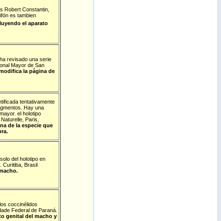
s Robert Constantin,
sifón es tambien
cluyendo el aparato
ha revisado una serie
cional Mayor de San
modifica la página de
tificada tentativamente
segmentos
.
Hay una
ayor. el holotipo
Naturelle, Paris,
ina de la especie que
ra.
olo del holotipo en
Curitiba, Brasil
 macho.
los coccinélidos
dade Federal de Paraná.
to genital del macho y