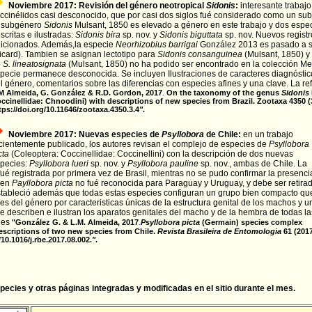
Noviembre 2017: Revisión del género neotropical
Sidonis
:
interesante trabaj
ccinélidos casi desconocido, que por casi dos siglos fué considerado como un su
 subgénero
Sidonis
Mulsant, 1850 es elevado a género en este trabajo y dos espec
scritas e ilustradas:
Sidonis bira
sp. nov. y
Sidonis biguttata
sp. nov. Nuevos registr
icionados. Además,la especie
Neorhizobius barrigai
González 2013 es pasado a 
icard). Tambien se asignan lectotipo para
Sidonis consanguinea
(Mulsant, 1850) y
e
S. lineatosignata
(Mulsant, 1850) no ha podido ser encontrado en la colección Mel
pecie permanece desconocida. Se incluyen Ilustraciones de caracteres diagnóstico
l género, comentarios sobre las diferencias con especies afines y una clave.
La re
M Almeida, G. González & R.D. Gordon, 2017
On the taxonomy of the genus
Sidonis
.
ccinellidae: Chnoodini) with descriptions of new species from Brazil.
Zootaxa 4350 (3
tps://doi.org/10.11646/zootaxa.4350.3.4
"
.
Noviembre 2017: Nuevas especies de
Psyllobora
de Chile:
en un trabajo
cientemente publicado, los autores revisan el complejo de especies de
Psyllobora
cta
(Coleoptera: Coccinellidae: Coccinellini) con la descripción de dos nuevas
pecies:
Psyllobora lueri
sp. nov. y
Psyllobora pauline
sp. nov., ambas de Chile. La
fué registrada por primera vez de
Brasil, mientras no se pudo confirmar la presenci
ien
Payllobora picta
no fué reconocida para Paraguay y Uruguay, y debe ser retira
 estableció además que todas estas especies configuran un grupo bien compacto qu
s del género por caracteristicas únicas de la estructura genital de los machos y u
se describen e ilustran los aparatos genitales del macho y de la hembra de todas la
 es
"
González G. & L.M. Almeida, 2017
Psyllobora picta
(Germain) species complex
.
descriptions of two new species from Chile.
Revista Brasileira de Entomologia
61 (201
/10.1016/j.rbe.2017.08.002.
"
.
cies y otras páginas integradas y modificadas en el sitio durante el mes.