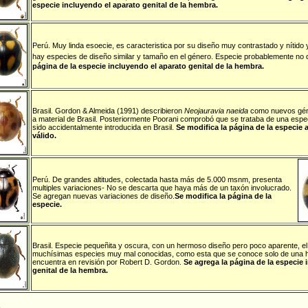
especie incluyendo el aparato genital de la hembra.
Perú
.
Muy linda esoecie, es caracteristica por su diseño muy contrastado y nítido
hay especies de diseño similar y tamaño en el género. Especie probablemente no d
página de la especie incluyendo el aparato genital de la hembra.
Brasil
.
Gordon & Almeida (1991) describieron
Neojauravia naeida
como nuevos gén
a material de Brasil. Posteriormente Poorani comprobó que se trataba de una espec
sido accidentalmente introducida en Brasil.
Se modifica la página de la especie
válido.
Perú
.
De grandes altitudes, colectada hasta más de 5.000 msnm, presenta
multiples variaciones- No se descarta que haya más de un taxón involucrado.
Se agregan nuevas variaciones de diseño.
Se modifica la página de la
especie.
Brasil
.
Especie pequeñita y oscura, con un hermoso diseño pero poco aparente, e
muchísimas especies muy mal conocidas, como esta que se conoce solo de una h
encuentra en revisión por Robert D. Gordon.
Se agrega la página de la especie 
genital de la hembra.