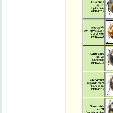
Epilachna
sp. 75
Epilachnini
20
/11/2017
Neocalvia
dentatofasciata
Coccinellini
19/11/2017
Chnoodes
sp. 24
Chnoodini
19/11/2017
Stenadalia
nigrodorsata
Coccidulini
19/11/2017
Serratitibia
sp. 31
Brachiacanthini