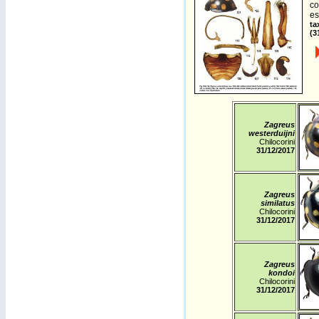
co
es
ta
(3
Zagreus
westerduijni
Chilocorini
31
/12/2017
Zagreus
similatus
Chilocorini
31
/12/2017
Zagreus
kondoi
Chilocorini
31
/12/2017