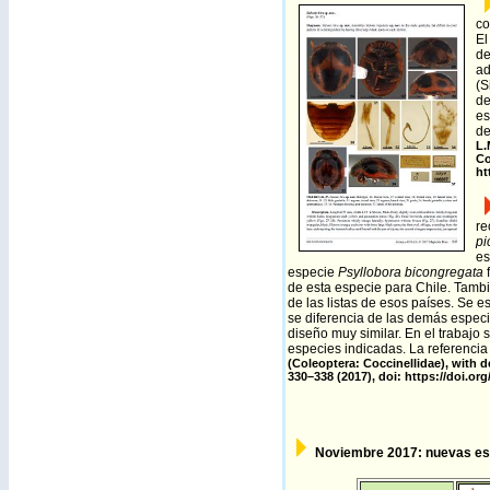
co
El
de
ad
(S
d
es
de
L.
Co
ht
re
pi
es
especie
Psyllobora bicongregata
de esta especie para Chile. Tamb
de las listas de esos países. Se
se diferencia de las demás especie
diseño muy similar. En el trabajo 
especies indicadas.
La referencia
(Coleoptera: Coccinellidae), with 
330–338 (2017), doi:
https://doi.org
Noviembre 2017: nuevas espe