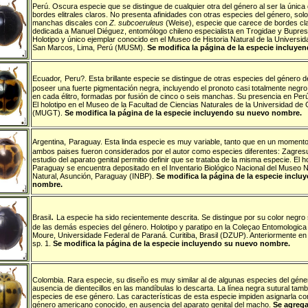
Perú
. Oscura especie que
se distingue de cualquier otra del género al ser la únic
bordes elitrales claros. No presenta afinidades con otras especies del género, solo
manchas discales con
Z. subcoeruleus
(Weise), especie que carece de bordes clar
dedicada a Manuel Diéguez, entomólogo chileno especialista en Trogidae y Buprest
Holotipo y único ejemplar conocido en el Museo de Historia Natural de la Universi
San Marcos, Lima, Perú (MUSM).
Se modifica la página de la especie incluy
Ecuador,
Peru?
. Esta brillante especie
se distingue de otras especies del género de
poseer una fuerte pigmentación negra, incluyendo el pronoto casi totalmente negro
en cada élitro, formadas por fusión de cinco o seis manchas. Su presencia en Per
El holotipo en el Museo de la Facultad de Ciencias Naturales de la Universidad de
(MUGT).
Se modifica la página de la especie incluyendo su nuevo nombre.
Argentina,
Paraguay
.
Esta linda especie es muy variable, tanto que en un momento
ambos paises fueron considerados por el autor como especies diferentes: Zagresu s
estudio del aparato genital permitio definir que se trataba de la misma especie. El 
Paraguay se encuentra depositado en el Inventario Biológico Nacional del Museo N
Natural, Asunción, Paraguay (INBP).
Se modifica la página de la especie incl
nombre.
.
Brasil
La especie ha sido recientemente descrita. Se distingue por su color negro s
de las demás especies del género. Holotipo y paratipo en la Coleçao Entomologica
Moure, Universidade Federal de Paraná. Curitiba, Brasil (DZUP). Anteriormente en 
sp. 1.
S
e modifica la página de la especie incluyendo su nuevo nombre.
Colombia
.
Rara especie, su diseño es muy similar al de algunas especies del gén
ausencia de dientecillos en las mandíbulas lo descarta. La línea negra sutural tambi
especies de ese género. Las características de esta especie impiden asignarla co
género americano conocido, en ausencia del aparato genital del macho.
S
e agrega