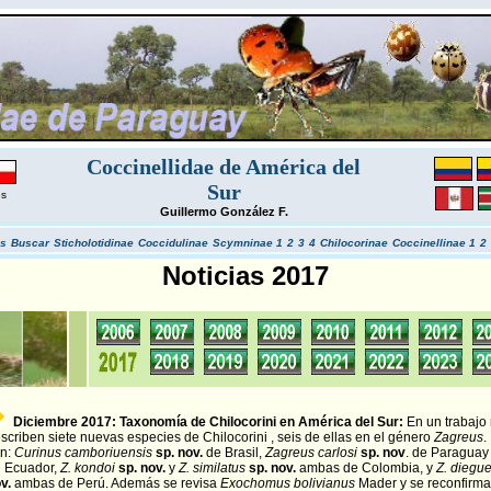
Coccinellidae de América del
Sur
es
Guillermo González F.
s
Buscar
Sticholotidinae
Coccidulinae
Scymninae 1
2
3
4
Chilocorinae
Coccinellinae 1
2
Noticias 2017
Diciembre 2017: Taxonomía de Chilocorini en América del Sur:
En un trabajo
scriben siete nuevas especies de Chilocorini , seis de ellas en el género
Zagreus
.
n:
Curinus camboriuensis
sp. nov.
de Brasil,
Zagreus carlosi
sp. nov
. de Paraguay
 Ecuador,
Z. kondoi
sp. nov.
y
Z. similatus
sp. nov.
ambas de Colombia, y
Z. diegue
v.
ambas de Perú. Además se revisa
Exochomus bolivianus
Mader y se reconfirm