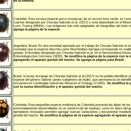
de la hembra.
Colombia
.
Esta escasa especie poco conspicua, de un oscuro tono verde, es conocid
cual fue designado por Churata-Salcedo et al. (2017) y esta depositado en el Mus
Lyon, France (MNHL). Las imágenes han sido adaptadas de fotografias del único 
agrega la página de la especie.
Argentina
,
Brasil
.
En otra novedad aportada por el trabajo de Churata-Salcedo et al
constatar que la especie descrita como
Neorhizibius barrigai
corresponde en realid
guttata
. El lectotipo designado por Churata-Salcedo et al. en el Senckenberg Deutsc
Entomologisches Germany (SDEI).
Se modifica la página de la especie con la 
agregando el aparato genital del macho. Se agrega la página para Brasil.
Brasil
.
Gracias al trabajo de Churata-Salcedo et al (2017) se ha podido identificar 
especie del género
Sidonis
(antes subgénero de
Aulis
), que permanecía sin identific
encuentra en Cambridge University Museum of Zoology (CUMZ).
Se modifica la 
con la nueva identificación y el aparato genital del macho.
Colombia
.
Esta pequeñita especie endémica de Colombia presenta las tibias de lo
extremadamente desarrolladas en un semicírculo de espinas, como es típico del 
ejemplares revisados permiten agregar nuevas variaciones y documentar mediant
genital del macho.
Se modifica la página de la especie agregando el aparato g