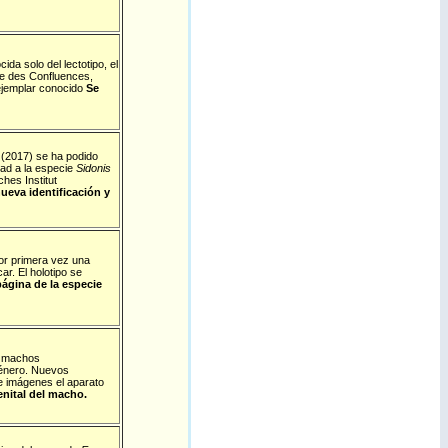
a solo del lectotipo, el
ée des Confluences,
ejemplar conocido
Se
 (2017) se ha podido
ad a la especie
Sidonis
hes Institut
nueva identificación y
por primera vez una
ar. El holotipo se
página de la especie
s machos
género. Nuevos
e imágenes el aparato
enital del macho.