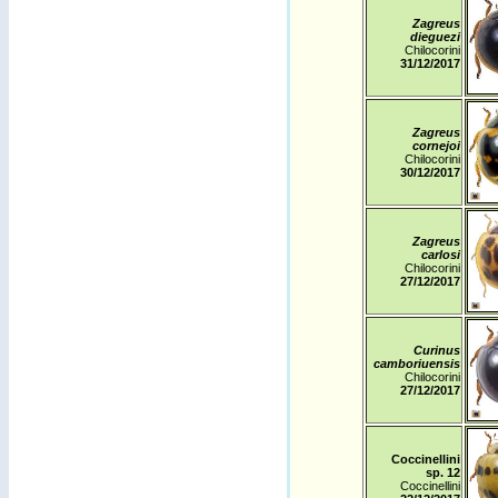
Zagreus
dieguezi
Chilocorini
31
/12/2017
Zagreus
cornejoi
Chilocorini
30
/12/2017
Zagreus
carlosi
Chilocorini
27
/12/2017
Curinus
camboriuensis
Chilocorini
27
/12/2017
Coccinellini
sp. 12
Coccinellini