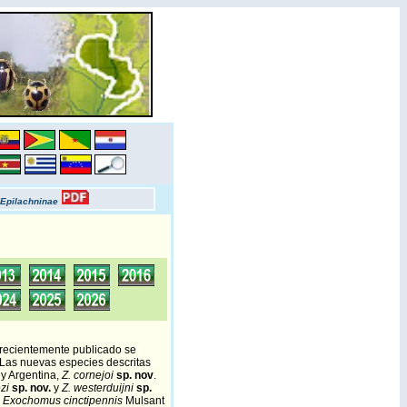
Epilachninae
 recientemente publicado se
 Las nuevas especies descritas
 y Argentina,
Z. cornejoi
sp. nov
.
zi
sp. nov.
y
Z. westerduijni
sp.
a
Exochomus cinctipennis
Mulsant