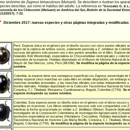
mo sinónimo de
Zagreus bimaculosus
(Mulsant). Se describen e ilustran los apara
pecies descritas, así como el habitus del adulto.
La referencia es
"
Gonzalez G. & L.
xonomía de los Chilocorini (Mulsant) en América del Sur,
Boletín de la Sociedad Ento
1/12/2017): 7-22.
Diciembre 2017: nuevas especies y otras páginas integradas y modificadas en
Perú
.
Especie única en el género por el diseño oscuro con cinco puntos elitrales ama
negro de la cabeza de ambos sexos, solamente parecida a
Z. similatus
de Colombi
oscuras del género solo poseen uno o dos puntos amarillos en el élitro. Especie de
holandés Rob Westerduijn, especialista en Chrysomelidae neotropicales y colector
conocidos de la especie. Holotipo depositado en el Museo de Historia Natural de l
Mayor de San Marcos, Lima, Perú (MUSM).
Se modifica la página de la especi
nombre.
Colombia
.
la especie tiene una semejanza superficial con
Zagreus
westerduijni
de P
ambas especie cinco manchas en cada élitro en similar disposición, sin embargo 
manchas amarillas pronotales, y las manchas elitrales son todas independientes y
bordes laterales. Holotipo depositado en la Colección Taxonómica Nacional de Insec
Corpoica, C.I. Tibaitatá, Mosquera, Cundinamarca, Bogotá, Colombia (CTNI).
Se m
especie incluyendo su nuevo nombre.
Colombia
.
Esta especie posee un diseño único en el género con el dorso oscuro y
amarillas en el pronoto. Los élitros totalmente oscuros solo son compartidos con
Z
mientras la forma acorazonada es similar a
Z. bistillatus
(Weise). Especie dedicad
investigador de la Corporación Colombiana de Investigación Agropecuaria (Corpoi
taxónomo especialista en escamas (Hemiptera: Coccoidea). Holotipo depositado e
Taxonómica Nacional de Insectos Luis María Murillo, Corpoica, C.I. Tibaitatá, Mo
Bogotá, Colombia (CTNI).
Se modifica la página de la especie incluyendo su