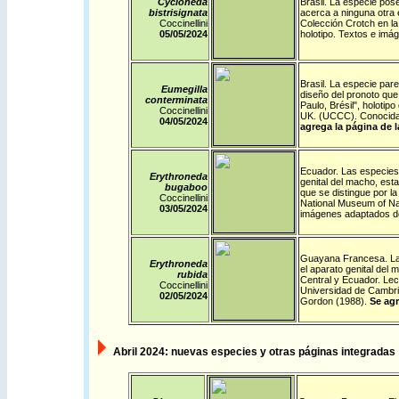
Cycloneda
Brasil
.
La especie pose
bistrisignata
acerca a ninguna otra e
Coccinellini
Colección Crotch en la
05/05/2024
holotipo. Textos e im
Brasil
.
La especie parec
Eumegilla
diseño del pronoto que 
conterminata
Paulo, Brésil", holotip
Coccinellini
UK. (UCCC). Conocida 
04/05/2024
agrega la página de l
Ecuador
.
Las especies d
Erythroneda
genital del macho, est
bugaboo
que se distingue por l
Coccinellini
National Museum of Nat
03/05/2024
imágenes adaptados d
Guayana Francesa
.
La
Erythroneda
el aparato genital del
rubida
Central y Ecuador. Lec
Coccinellini
Universidad de Cambri
02/05/2024
Gordon (1988).
Se agr
Abril
2024: nuevas especies y otras páginas integradas y