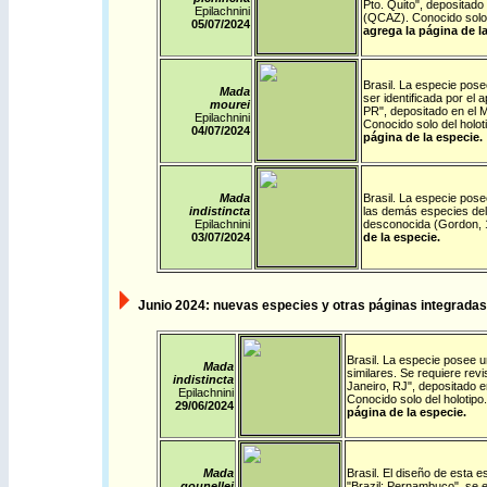
Pto. Quito
", depositado
Epilachnini
(QCAZ). Conocido solo 
05/07/2024
agrega la página de la
Brasil
.
La especie posee
Mada
ser identificada por el 
mourei
PR
", depositado en el 
Epilachnini
Conocido solo del holot
04/07/2024
página de la especie.
Mada
Brasil
.
La especie posee
indistincta
las demás especies del 
Epilachnini
desconocida (Gordon, 
03/07/2024
de la especie.
Junio
2024: nuevas especies y otras páginas integradas 
Brasil
.
La especie posee un 
Mada
similares. Se requiere revi
indistincta
Janeiro, RJ", depositado e
Epilachnini
Conocido solo del holotip
29/06/2024
página de la especie.
Mada
Brasil
.
El diseño de esta e
gounellei
"Brazil: Pernambuco", se e