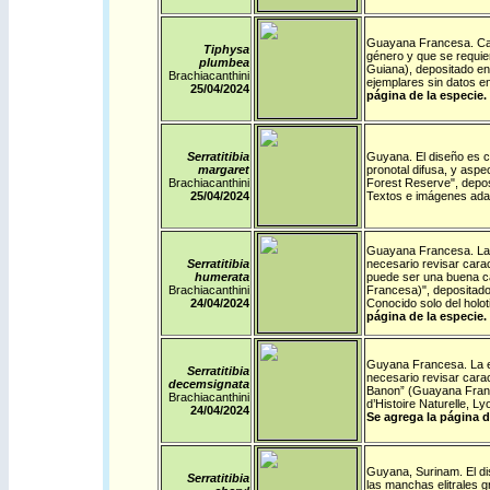
Guayana Francesa
.
Ca
Tiphysa
género y que se requie
plumbea
Guiana), depositado en
Brachiacanthini
ejemplares sin datos e
25/04/2024
página de la especie.
Serratitibia
Guyana
.
El diseño es c
margaret
pronotal difusa, y asp
Brachiacanthini
Forest Reserve", depos
25/04/2024
Textos e imágenes ad
Guayana Francesa
.
La
Serratitibia
necesario revisar carac
humerata
puede ser una buena ca
Brachiacanthini
Francesa)", depositado
24/04/2024
Conocido solo del hol
página de la especie.
Guyana Francesa
.
La 
Serratitibia
necesario revisar carac
decemsignata
Banon” (Guayana Franc
Brachiacanthini
d’Histoire Naturelle, 
24/04/2024
Se agrega la página d
Guyana
,
Surinam
.
El d
Serratitibia
las manchas elitrales g