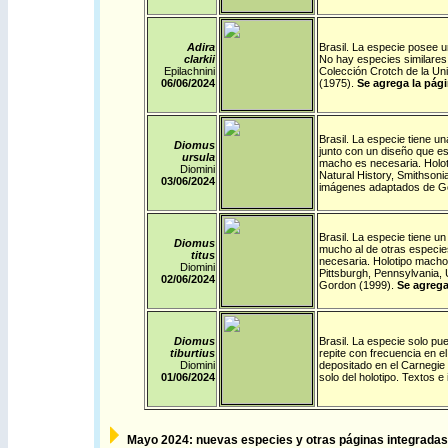
Adira
Brasil
.
La especie posee un
clarkii
No hay especies similares 
Epilachnini
Colección Crotch de la U
06/06/2024
(1975).
Se agrega la pági
Brasil
.
La especie tiene un
Diomus
junto con un diseño que es 
ursula
macho es necesaria. Holot
Diomini
Natural History, Smithsoni
03/06/2024
imágenes adaptados de G
Brasil
.
La especie tiene un
Diomus
mucho al de otras especies
titus
necesaria. Holotipo macho
Diomini
Pittsburgh, Pennsylvania,
02/06/2024
Gordon (1999).
Se agrega
Diomus
Brasil
.
La especie solo pue
tiburtius
repite con frecuencia en e
Diomini
depositado en el Carnegie
01/06/2024
solo del holotipo. Textos
Mayo
2024: nuevas especies y otras páginas integradas 