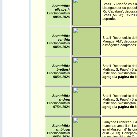
Brasil
. Su diseño es si
Serratitibia
distingue por su peque
elizabeth
Rio Cauaburi", deposit
Brachiacanthini
Brasil (MZSP). Textos
09/04/2024
especie.
Serratitibia
Brasil
. Reconocible de 
cynthia
Manaus, AM", deposita
Brachiacanthini
e imágenes adaptados
08/04/2024
Serratitibia
Brasil
. Reconocible de 
brethesi
Mathias, S. Paulo" (Bra
Brachiacanthini
Institution, Washingt
08/04/2024
agrega la página de l
Serratitibia
Brasil
. Reconocible de 
andrea
Mathias, S. Paulo" (Bra
Brachiacanthini
Institution, Washingt
07/04/2024
agrega la página de l
Guayana Francesa
,
G
Serratitibia
manchas amarillas. Le
ambigua
en el Muséum d’Histoir
Brachiacanthini
et al.
(2013). Canepari
e
06/04/2024
es una localidad de Gu