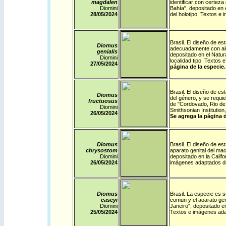
magdalen
identificar con certeza
Diomini
Bahía", depositado en
28/05/2024
del holotipo. Textos e
Brasil
.
El diseño de esta
Diomus
adecuadamente con alg
genialis
depositado en el Natu
Diomini
localidad tipo. Textos
27/05/2024
página de la especie.
Brasil
. El diseño de e
Diomus
del género, y se requie
fructuosus
de "Cordovado, Rio de 
Diomini
Smithsonian Instituti
26/05/2024
Se agrega la página d
Diomus
Brasil
.
El diseño de est
chrysostom
aparato genital del ma
Diomini
depositado en la Calif
26/05/2024
imágenes adaptados d
Diomus
Brasil
.
La especie es s
caseyi
comun y el aoarato geni
Diomini
Janeiro", depositado e
25/05/2024
Textos e imágenes ad