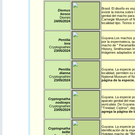
Brasil
.
El diseño es esp
Diomus
existir la misma sobre 
bosco
genital del macho para 
Diomini
Carnegie Museum of Nat
24/05/2024
localidad tipo. Texto
Guyana
.
Los machos pu
Pentilia
por la espermateca, que
lora
macho de " Paramaribo,
Cryptognathini
History, Smithsonian I
23/05/2024
imágenes adaptados de
Pentilia
Guyana
.
La especie pos
dianna
localidad, permiten su 
Cryptognathini
National Museum of Nat
23/05/2024
página de la especie.
Guyana
.
La especie po
Cryptognatha
aparato genital del mac
nodiceps
auriculata.
De Guyana s
Cryptognathini
"Trinidad; Cedros", de
23/05/2024
agrega la página de l
Guyana
.
La especie pos
Cryptognatha
identificación de la es
kellie
Holotipo macho de "Bri