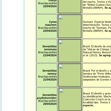
cheryl
del macho. Textos e im
Brachiacanthini
de "British Guiana (Sur
22/04/2024
Bretaña (BMNH).
Se ag
Cyrea
Surinam
.
Especie fácil
maureen
determinación.
Textos 
Brachiacanthini
macho de "Surinam, Par
22/04/2024
Bretaña (BMNH).
Se ag
Serratitibia
Brasil
.
El diseño de est
terminata
de "Volcan de Chiriqui
Brachiacanthini
Natural History Muse
21/04/2024
et al.
(2013)
.
Se agrega
Serratitibia
Brasil
.
Por el diseño y 
tammy
hembra de "Porto Velho
Brachiacanthini
Smithsonian Institutio
21/04/2024
adaptados de Gordon
e
Brasil
.
El diseño y gran
Serratitibia
su identificación. Mach
psylloboroides
Colección Crotch en la
Brachiacanthini
localidad tipo. Textos
20/04/2024
especie.