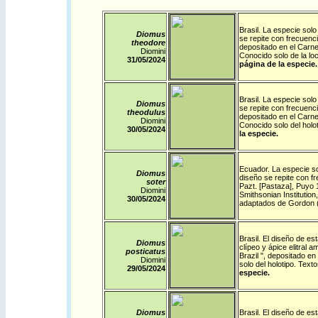
Brasil
.
La especie solo 
Diomus
se repite con frecuenci
theodore
depositado en el Carn
Diomini
Conocido solo de la lo
31/05/2024
página de la especie.
Brasil
.
La especie solo 
Diomus
se repite con frecuenci
theodulus
depositado en el Carn
Diomini
Conocido solo del hol
30/05/2024
la especie.
Ecuador
.
La especie so
Diomus
diseño se repite con f
soter
Pazt. [Pastaza], Puyo 
Diomini
Smithsonian Institutio
30/05/2024
adaptados de Gordon 
Brasil
.
El diseño de est
Diomus
clípeo y ápice elitral 
posticatus
Brazil ", depositado 
Diomini
solo del holotipo. Tex
29/05/2024
especie.
Diomus
Brasil
.
El diseño de est