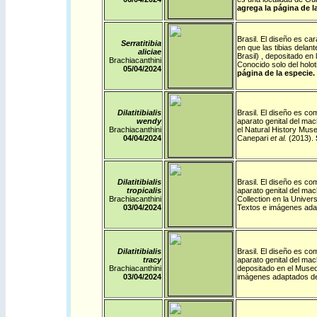
agrega la página de l
Brasil
. El diseño es ca
Serratitibia
en que las tibias delan
aliciae
Brasil) , depositado e
Brachiacanthini
Conocido solo del holo
05/04/2024
página de la especie.
Dilatitibialis
Brasil
. El diseño es com
wendy
aparato genital del mac
Brachiacanthini
el Natural History Mu
04/04/2024
Canepari
et al.
(2013).
Dilatitibialis
Brasil
. El diseño es com
tropicalis
aparato genital del mac
Brachiacanthini
Collection en la Univer
03/04/2024
Textos e imágenes ada
Dilatitibialis
Brasil
. El diseño es com
tracy
aparato genital del mac
Brachiacanthini
depositado en el Museo
03/04/2024
imágenes adaptados d