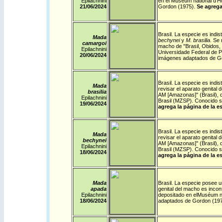
Epilachnini
en el
Muséum national d'Hi
21/06/2024
Gordon (1975).
Se agrega
Brasil
.
La especie es indist
Mada
bechynei
y
M. brasilia.
Se 
camargoi
macho de "Brasil, Obidos, 
Epilachnini
Universidade Federal de Pa
20/06/2024
imágenes adaptados de Go
Brasil
.
La especie es indist
Mada
revisar el aparato genital 
brasilia
AM [Amazonas]" (Brasil), 
Epilachnini
Brasil (MZSP). Conocido s
19/06/2024
agrega la página de la e
Brasil
.
La especie es indist
Mada
revisar el aparato genital 
bechynei
AM [Amazonas]" (Brasil), 
Epilachnini
Brasil (MZSP). Conocido s
18/06/2024
agrega la página de la e
Mada
Brasil
.
La especie posee un
apada
genital del macho es incon
Epilachnini
depositado en el
Muséum nat
18/06/2024
adaptados de Gordon (19