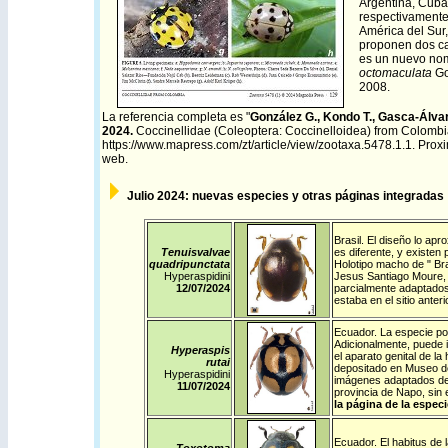
Argentina, Cuba
respectivamente
América del Sur,
proponen dos c
es un nuevo no
octomaculata
Go
2008.
La referencia completa es
"
González G., Kondo T., Gasca-Álva
2024.
Coccinellidae (Coleoptera: Coccinelloidea) from Colombia: 
https://www.mapress.com/zt/article/view/zootaxa.5478.1.1
. Prox
web.
Julio
2024: nuevas especies y otras páginas integradas y
Brasil
. El diseño lo apr
Tenuisvalvae
es diferente, y existen
quadripunctata
Holotipo macho de " Bra
Hyperaspidini
Jesus Santiago Moure, 
12/07/2024
parcialmente adaptados
estaba en el sitio ante
Ecuador
. La especie po
Adicionalmente, puede i
Hyperaspis
el aparato genital de 
rutai
depositado en Museo de
Hyperaspidini
imágenes adaptados de 
11/07/2024
provincia de Napo, sin 
la página de la especi
Ecuador
. El habitus de 