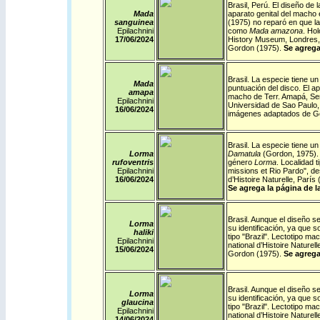
Brasil
,
Perú
.
El diseño de 
Mada
aparato genital del macho
sanguinea
(1975) no reparó en que la
Epilachnini
como
Mada amazona
. Ho
17/06/2024
History Museum, Londres
Gordon (1975).
Se agrega
Brasil
.
La especie tiene un 
Mada
puntuación del disco. El a
amapa
macho de Terr. Amapá, Ser
Epilachnini
Universidad de Sao Paulo, 
16/06/2024
imágenes adaptados de G
Brasil
.
La especie tiene un 
Lorma
Damatula
(Gordon, 1975). S
rufoventris
género
Lorma
.
Localidad t
Epilachnini
missions et Rio Pardo", d
16/06/2024
d’Histoire Naturelle, Parí
Se agrega la página de l
Brasil
.
Aunque el diseño se
Lorma
su identificación, ya que so
haliki
tipo "Brazil". Lectotipo 
Epilachnini
national d’Histoire Naturel
15/06/2024
Gordon (1975).
Se agrega
Brasil
.
Aunque el diseño se
Lorma
su identificación, ya que so
glaucina
tipo "Brazil". Lectotipo 
Epilachnini
national d’Histoire Naturel
14/06/2024