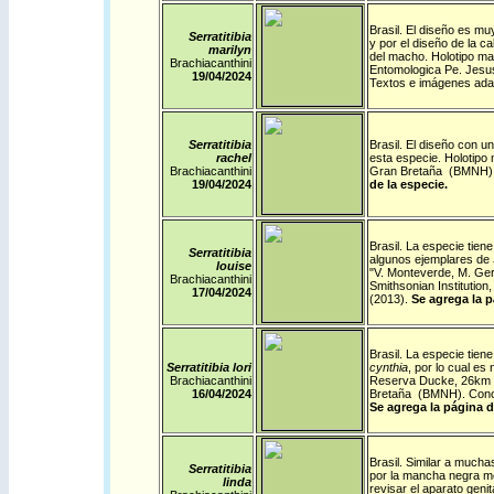
Brasil
.
El diseño es muy
Serratitibia
y por el diseño de la c
marilyn
del macho. Holotipo mac
Brachiacanthini
Entomologica Pe. Jesus
19/04/2024
Textos e imágenes ad
Serratitibia
Brasil
.
El diseño con una
rachel
esta especie. Holotipo 
Brachiacanthini
Gran Bretaña (BMNH).
19/04/2024
de la especie.
Brasil
.
La especie tiene 
Serratitibia
algunos ejemplares de
louise
"V. Monteverde, M. Gera
Brachiacanthini
Smithsonian Instituti
17/04/2024
(2013).
Se agrega la p
Brasil
.
La especie tiene
Serratitibia lori
cynthia
, por lo cual es
Brachiacanthini
Reserva Ducke, 26km N
16/04/2024
Bretaña (BMNH). Conoc
Se agrega la página d
Brasil
. Similar a mucha
Serratitibia
por la mancha negra me
linda
revisar el aparato geni