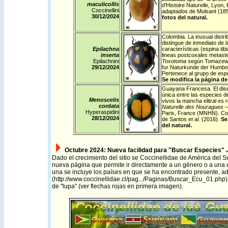
maculicollis
d’Histoire Naturelle, Lyon
Coccinellini
adaptados de Mulsant (18
30/12/2024
fotos del natural.
Colombia
. La inusual distr
distingue de inmediato de 
Epilachna
características (espina tib
inserta
lineas postcoxales metast
Epilachnini
Toxotoma
según Tomazewsk
29/12/2024
fur Naturkunde der Humbol
Pertenece al grupo de es
Se modifica la página de 
Guayana Francesa
. El di
única entre las especies d
Menoscelis
vivos la mancha elitral es 
cordata
Naturelle des Nouragues –
Hyperaspidini
Paris, France (MNHN). Con
28/12/2024
de Santos
et al.
(2016).
Se
del natural.
.
Octubre 2024:
Nueva facilidad para "Buscar Especies"
Dado el crecimiento del sitio se Coccinellidae de América del 
nueva página que permite ir directamente a un género o a una 
una se incluye los países en que se ha encontrado presente, 
(
http://www.coccinellidae.cl/pag.../Paginas/Buscar_Ecu_01.php
de "lupa" (ver flechas rojas en primera imagen).