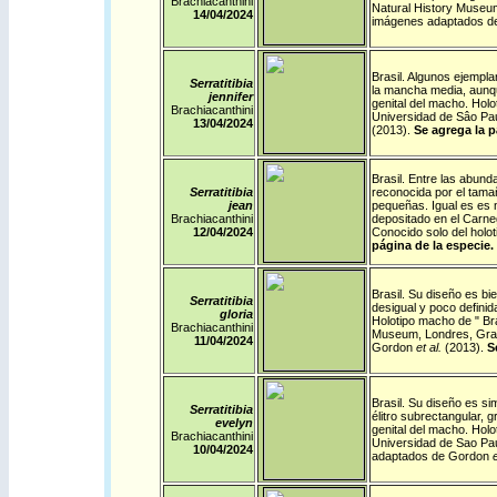
Brachiacanthini
Natural History Museum
14/04/2024
imágenes adaptados 
Brasil
. Algunos ejempla
Serratitibia
la mancha media, aunqu
jennifer
genital del macho. Holo
Brachiacanthini
Universidad de Sâo Pa
13/04/2024
(2013).
Se agrega la p
Brasil
. Entre las abund
Serratitibia
reconocida por el tama
jean
pequeñas. Igual es es n
Brachiacanthini
depositado en el Carne
12/04/2024
Conocido solo del hol
página de la especie.
Brasil
. Su diseño es bi
Serratitibia
desigual y poco definid
gloria
Holotipo macho de " Bra
Brachiacanthini
Museum, Londres, Gran
11/04/2024
Gordon
et al.
(2013).
S
Brasil
. Su diseño es sim
Serratitibia
élitro subrectangular, 
evelyn
genital del macho. Holo
Brachiacanthini
Universidad de Sao Pa
10/04/2024
adaptados de Gordon
e