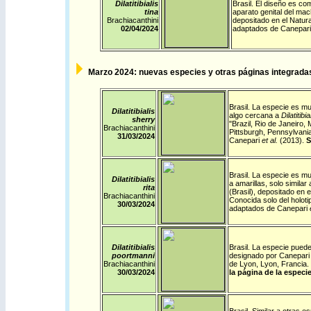
Dilatitibialis
Brasil
. El diseño es com
tina
aparato genital del mac
Brachiacanthini
depositado en el Natu
02/04/2024
adaptados de Canepari
Marzo
2024: nuevas especies y otras páginas integradas
Brasil
. La especie es mu
Dilatitibialis
algo cercana a
Dilatitibia
sherry
"Brazil, Rio de Janeiro
Brachiacanthini
Pittsburgh, Pennsylvani
31/03/2024
Canepari
et al.
(2013).
S
Brasil
. La especie es mu
Dilatitibialis
a amarillas, solo similar 
rita
(Brasil), depositado en
Brachiacanthini
Conocida solo del holot
30/03/2024
adaptados de Canepari
e
Dilatitibialis
Brasil
. La especie puede 
poortmanni
designado por Canepari 
Brachiacanthini
de Lyon, Lyon, Francia
30/03/2024
la página de la especie