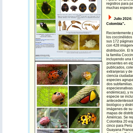
registros para 
muchas especies
Julio 2024:
.
Colombia"
Recientemente p
los coccinélidos
sus 172 páginas
con 428 imágen
distribución.
El 
la familia Cocci
incluyendo una 
presentes en elp
publicados, col
extranjeras y de
ciencia ciudadan
especies agrupa
dos subfamilias.
especiesnativas
endémicas), y n
especie se incl
antecedentessob
biológico y dist
imágenes de su 
mapas de distri
Américas. Se reg
Colombia 20 esp
cinco para Perú 
Guayana Frances