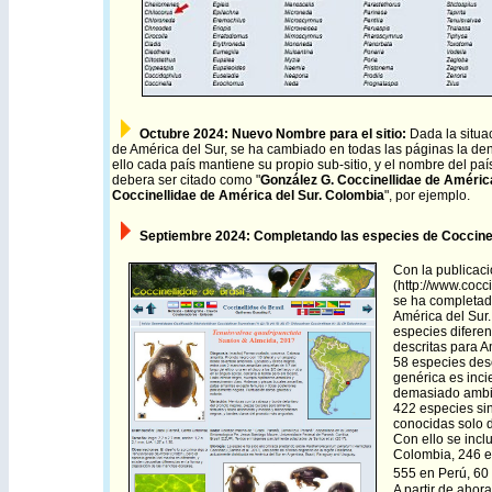
Octubre
2024: Nuevo Nombre para el sitio:
Dada la situac
de América del Sur, se ha cambiado en todas las páginas la den
ello cada país mantiene su propio sub-sitio, y el nombre del p
debera ser citado como "
González G. Coccinellidae de Améric
Coccinellidae de América del Sur. Colombia
", por ejemplo.
Septiembre 2024:
Completando las especies de Coccine
Con la publicac
(
http://www.coc
se ha completado
América del Sur
especies diferen
descritas para A
58 especies desc
genérica es inci
demasiado ambigu
422 especies sin
conocidas solo d
Con ello se inc
Colombia, 246 
555 en Perú, 60
A partir de ahor