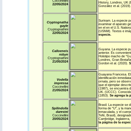
Coccinellini
History, Londres, UK (
22/05/2024
González et al. (2019)
Surinam
.
La especie pu
Cryptognatha
examinar el aparato gen
gayle
en el en el U.S. Natio
Cryptognathini
(USNM). Textos e imág
22/05/2024
especie.
Guyana
.
La especie pue
Calloeneis
anterior. Es convenient
robyn
Holotipo macho de "Guy
Cryptognathini
Londres, Gran Bretaña
21/05/2024
Gordon et al. (2020).
S
Guayana Francesa
.
El
identificación inmedia
Vodella
ornata
, pero se observ
impressa
que el ejemplar descri
Coccinellini
(1987), se encuentra d
21/05/2024
UK. (UCCC). Conocida 
(1853).
Se agrega la p
Brasil
.
La especie se d
Spilindolla
forma de "U", y la manc
darestei
inmaculada, y el cuerpo
Coccinellini
Tefé, Brasil), designa
20/05/2024
Cambridge, Inglaterra
la página de la espec