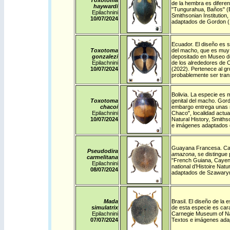
Toxotoma
de la hembra es diferen
haywardi
"Tungurahua, Baños" (E
Epilachnini
Smithsonian Institutio
10/07/2024
adaptados de Gordon (
Ecuador
. El diseño es 
Toxotoma
del macho, que es muy c
gonzalezi
depositado en Museo de
Epilachnini
de los alrededores de
10/07/2024
(2022). Pertenece al gr
probablemente ser tran
Bolivia
. La especie es m
Toxotoma
genital del macho. Gord
chacoi
embargo entrega unas 
Epilachnini
Chaco", localidad actu
10/07/2024
Natural History, Smiths
e imágenes adaptados 
Guayana Francesa
.
Ca
Pseudodira
amazona
, se distingue
carmelitana
"French Guiana, Cayen
Epilachnini
national d’Histoire Nat
08/07/2024
adaptados de Szawaryn
Mada
Brasil
.
El diseño de la 
simulatrix
de esta especie es cara
Epilachnini
Carnegie Museum of Nat
07/07/2024
Textos e imágenes ada