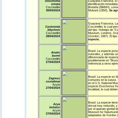
Discotoma
Guayana Francesa
.
El
ornata
identificación inmediat
Coccinellini
Bretaña (BMNH), conoc
30/04/2024
Mulsant (1850).
Se agr
Guayana Francesa
.
La
Cycloneda
Coccinellini, lo cual pe
dilychnis
del tipo.
Holotipo de "Ca
Coccinellini
Museum, Londres, Gran 
28/04/2024
(Gordon, 1987). El tip
especie.
Brasil
. La especie pres
Anatis
suturales, y además un
borrei
diferenciarla de especi
Coccinellini
posiblemente en "Brusse
27/04/2024
referencia a otros ejem
Brasil
. La especie es fá
Zagreus
comunes en la sutura.
costalimai
en el U.S. National Mu
Azyini
especie
Exochomus fr
27/04/2024
localidad, la cual debi
Brasil
. La especie tiene
Azya
dorsal muy reducido, y 
imitator
por el aparato genital d
Azyini
Museum fur Naturkunde
27/04/2024
adaptados de Gordon 