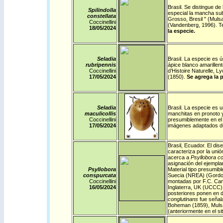
Brasil
.
Se distingue de
Spilindolla
especial la mancha sub
constellata
Grosso, Bresil " (Muls
Coccinellini
(Vandenberg, 1996). T
18/05/2024
la especie.
Seladia
Brasil
.
La especie es ún
rubripennis
ápice blanco amarillen
Coccinellini
d’Histoire Naturelle, 
17/05/2024
(1850).
Se agrega la p
Seladia
Brasil
.
La especie es u
maculicollis
manchitas en pronoto y 
Coccinellini
presumiblemente en el 
17/05/2024
imágenes adaptados d
Brasil
,
Ecuador
.
El dis
caracteriza por la unión
acerca a
Psyllobora c
asignación del ejemplar
Psyllobora
Material tipo presumib
conspurcata
Suecia (NREA) (Gordon,
Coccinellini
montadas por F.C. Cam
16/05/2024
Inglaterra, UK (UCCC).
posteriores ponen en d
conglutinans
fue señal
Boheman (1859), Mulsa
(anteriormente en el s