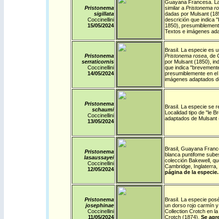
Guayana Francesa
.
La
Pristonema
similar a
Pristonema r
sigillata
dadas por Mulsant (18
Coccinellini
descrición que indica "
15/05/2024
1850), presumiblemente
Textos e imágenes ada
Brasil
.
La especie es uni
Pristonema
Pristonema rosea
, de
serraticornis
por Mulsant (1850), in
Coccinellini
que indica "brevemente 
14/05/2024
presumiblemente en el 
imágenes adaptados d
Pristonema
Brasil
.
La especie se r
schaumi
Localidad tipo de "le B
Coccinellini
adaptados de Mulsant 
13/05/2024
Brasil
,
Guayana Franc
Pristonema
blanca puntifome subes
lasaussayei
colección Bakewell, qu
Coccinellini
Cambridge, Inglaterra
12/05/2024
página de la especie.
Pristonema
Brasil
.
La especie posée
josephinae
un dorso rojo carmín y 
Coccinellini
Collection Crotch en 
11/05/2024
Crotch (1874).
Se agre