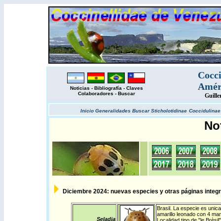
Cocci
Améri
Noticias
-
Bibliografía
-
Claves
Colaboradores
-
Buscar
Guille
Inicio
Generalidades
Buscar
Sticholotidinae
Coccidulina
No
Diciembre 2024: nuevas especies y otras páginas integra
Brasil
. La especie es unic
amarillo leonado con 4 manc
Seladia
Localidad tipo de "le Brès