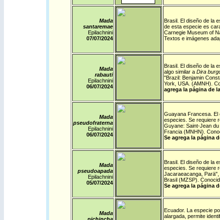
Mada
Brasil
.
El diseño de la 
santaremae
de esta especie es cara
Epilachnini
Carnegie Museum of Nat
07/07/2024
Textos e imágenes ada
Brasil
.
El diseño de la e
Mada
algo similar a
Dira burgd
rabauti
"Brazil: Benjamin Const
Epilachnini
York, USA. (AMNH).
Co
06/07/2024
agrega la página de la
Guayana Francesa
.
El
Mada
especies. Se requiere r
pseudofraterna
Guyane: Saint-Jean du
Epilachnini
Francia (MNHN).
Conoc
06/07/2024
Se agrega la página d
Brasil
.
El diseño de la e
Mada
especies. Se requiere r
pseudoapada
Jacaraeacanga, Parä
"
Epilachnini
Brasil (MZSP). Conocido
05/07/2024
Se agrega la página d
Ecuador
.
La especie po
Mada
alargada, permite ident
pichincha