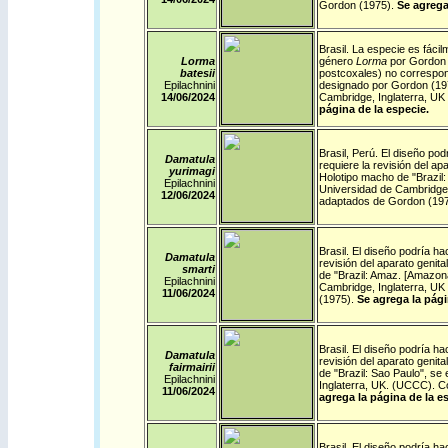
Gordon (1975).
Se agrega
Brasil
.
La especie es fácil
Lorma
género
Lorma
por Gordon (
batesii
postcoxales) no correspo
Epilachnini
designado por Gordon (197
14/06/2024
Cambridge, Inglaterra, U
página de la especie.
Brasil
,
Perú
.
El diseño pod
Damatula
requiere la revisión del ap
yurimagi
Holotipo macho de "Brazil
Epilachnini
Universidad de Cambridge
12/06/2024
adaptados de Gordon (19
Brasil
.
El diseño podría hac
Damatula
revisión del aparato genita
smarti
de "Brazil: Amaz. [Amazona
Epilachnini
Cambridge, Inglaterra, U
11/06/2024
(1975).
Se agrega la pági
Brasil
. El diseño podría ha
Damatula
revisión del aparato genit
fairmairii
de "Brazil: Sao Paulo", se
Epilachnini
Inglaterra, UK. (UCCC). C
11/06/2024
agrega la página de la e
Brasil
. El diseño podría ha