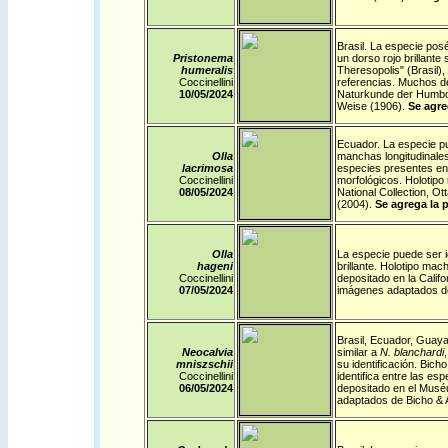
Brasil
.
La especie posée
Pristonema
un dorso rojo brillant
humeralis
Theresopolis" (Brasil)
Coccinellini
referencias. Muchos d
10/05/2024
Naturkunde der Humbol
Weise (1906).
Se agre
Ecuador
.
La especie pu
Olla
manchas longitudinale
lacrimosa
especies presentes en e
Coccinellini
morfológicos. Holotipo
08/05/2024
National Collection, 
(2004).
Se agrega la p
Olla
La especie puede ser id
hageni
brillante. Holotipo ma
Coccinellini
depositado en la Calif
07/05/2024
imágenes adaptados d
Brasil
,
Ecuador
,
Guaya
Neocalvia
similar a
N. blanchardi
mniszschii
su identificación. Bich
Coccinellini
identifica entre las es
06/05/2024
depositado en el Muséu
adaptados de Bicho & 