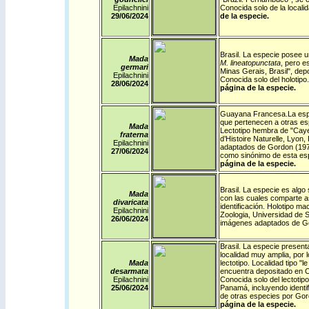
Epilachnini
Conocida solo de la local
29/06/2024
de la especie.
Brasil
.
La especie posee un
Mada
M. lineatopunctata
, pero e
germari
Minas Gerais, Brasil", d
Epilachnini
Conocida solo del holotip
28/06/2024
página de la especie.
Guayana Francesa
.
La es
que pertenecen a otras esp
Mada
Lectotipo hembra de "Cay
fraterna
d’Histoire Naturelle, Lyo
Epilachnini
adaptados de Gordon (19
27/06/2024
como sinónimo de esta esp
página de la especie.
Brasil
.
La especie es algo 
Mada
con las cuales comparte as
divaricata
identificación.
Holotipo mac
Epilachnini
Zoologia, Universidad de S
26/06/2024
imágenes adaptados de Go
Brasil
.
La especie presenta
localidad muy amplia, por 
Mada
lectotipo.
Localidad tipo "l
desarmata
encuentra depositado en C
Epilachnini
Conocida solo del lectoti
25/06/2024
Panamá, incluyendo identi
de otras especies por Go
página de la especie.