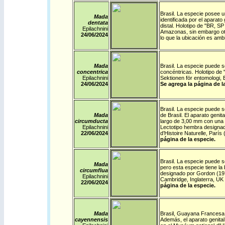
Brasil
.
La especie posee un
Mada
identificada por el aparato
dentata
distal.
Holotipo de "BR, SP
Epilachnini
Amazonas, sin embargo otr
24/06/2024
lo que la ubicación es am
Mada
Brasil
.
La especie puede se
concentrica
concéntricas.
Holotipo de 
Epilachnini
Sektionen för entomologi,
24/06/2024
Se agrega la página de l
Brasil
.
La especie puede s
Mada
de Brasil. El aparato genit
circumducta
largo de 3,00 mm con una 
Epilachnini
Lectotipo hembra designad
22/06/2024
d’Histoire Naturelle, Parí
página de la especie.
Brasil
.
La especie puede se
Mada
pero esta especie tiene la 
circumflua
designado por Gordon (197
Epilachnini
Cambridge, Inglaterra, U
22/06/2024
página de la especie.
Mada
Brasil
,
Guayana Francesa
cayennensis
Además, el aparato genital