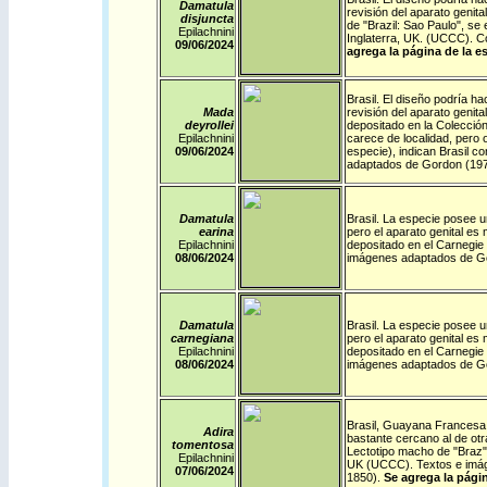
Damatula
revisión del aparato genit
disjuncta
de "Brazil: Sao Paulo", se
Epilachnini
Inglaterra, UK. (UCCC). C
09/06/2024
agrega la página de la e
Brasil
. El diseño podría ha
Mada
revisión del aparato genita
deyrollei
depositado en la Colección
Epilachnini
carece de localidad, pero 
09/06/2024
especie), indican Brasil c
adaptados de Gordon (19
Damatula
Brasil
.
La especie posee un
earina
pero el aparato genital es
Epilachnini
depositado en el Carnegie
08/06/2024
imágenes adaptados de G
Damatula
Brasil
.
La especie posee un
carnegiana
pero el aparato genital es
Epilachnini
depositado en el Carnegie
08/06/2024
imágenes adaptados de G
Brasil
,
Guayana Francesa
Adira
bastante cercano al de otr
tomentosa
Lectotipo macho de "Braz" 
Epilachnini
UK (UCCC). Textos e imáge
07/06/2024
1850).
Se agrega la págin