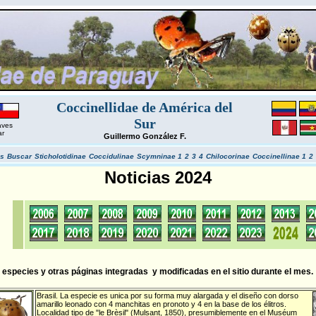
Coccinellidae de América del
Sur
aves
ar
Guillermo González F.
s
Buscar
Sticholotidinae
Coccidulinae
Scymninae 1
2
3
4
Chilocorinae
Coccinellinae 1
2
Noticias 2024
especies y otras páginas integradas y modificadas en el sitio durante el mes.
Brasil
. La especie es unica por su forma muy alargada y el diseño con dorso
amarillo leonado con 4 manchitas en pronoto y 4 en la base de los élitros.
Localidad tipo de "le Brèsil" (Mulsant, 1850), presumiblemente en el Muséum