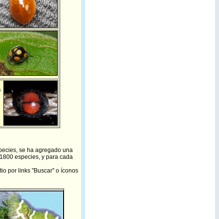
s
especies, se ha agregado una
 1800 especies, y para cada
io por links "Buscar" o íconos