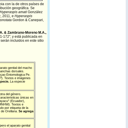
ia con la de otros países de
ibución geográfica. Se
Hyperaspis amati
González
, 2011, e
Hyperaspis
tonotata
Gordon & Canepari,
M.A. & Zambrano-Moreno M.A.,
1-172", y está publicada en
erán incluidos en este sitio
arato genital del macho
 manchas dorsales.
leçao Entomologica Pe.
P). Textos e imágenes
specie.
La especie
tra del género.
caracteristicas únicas en
nayacu" (Ecuador),
 (MNHW). Textos e
o por etiqueta de la
a de Orellana.
Se agrega
pero el aparato genital