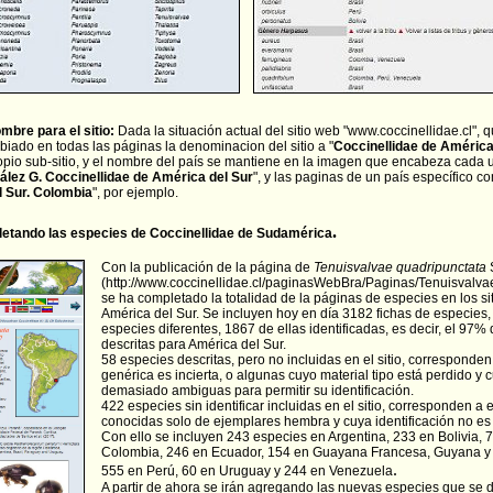
bre para el sitio:
Dada la situación actual del sitio web "www.coccinellidae.cl", 
biado en todas las páginas la denominacion del sitio a "
Coccinellidae de América
opio sub-sitio, y el nombre del país se mantiene en la imagen que encabeza cada u
ález G. Coccinellidae de América del Sur
", y las paginas de un país específico c
l Sur. Colombia
", por ejemplo.
.
etando las especies de Coccinellidae de Sudamérica
Con la publicación de la página de
Tenuisvalvae quadripunctata
(
http://www.coccinellidae.cl/paginasWebBra/Paginas/Tenuisvalv
se ha completado la totalidad de la páginas de especies en los si
América del Sur. Se incluyen hoy en día 3182 fichas de especie
especies diferentes, 1867 de ellas identificadas, es decir, el 97%
descritas para América del Sur.
58 especies descritas, pero no incluidas en el sitio, corresponde
genérica es incierta, o algunas cuyo material tipo está perdido y
demasiado ambiguas para permitir su identificación.
422 especies sin identificar incluidas en el sitio, corresponden a 
conocidas solo de ejemplares hembra y cuya identificación no es
Con ello se incluyen
243 especies
en
Argentina, 233 en Bolivia, 
Colombia, 246 en Ecuador,
154 en Guayana Francesa, Guyana y 
.
555 en Perú, 60 en Uruguay y 244 en Venezuela
A partir de ahora se irán agregando las nuevas especies que se 