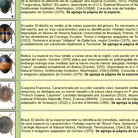
de la hembra es diferente del de cualquier otra especie (Gordon, 1975). Holot
"Tungurahua, Baños" (Ecuador), depositada en el U.S. National Museum of Nat
Smithsonian Institution, Washington, USA (USNM). Conocida solo del holotipo
adaptados de Gordon (1975).
Se agrega la página de la especie.
Ecuador
. El diseño es similar al de varias especies del género. Es necesario re
del macho, que es muy característico, para su identificación. Holotipo macho 
depositado en Museo de Historia Natural, Universidad de Breslavia, Polonia.
de los alrededores de Cosanga, Ecuador. Textos e imágenes adaptados de S
(2022). Pertenece al grupo "vittigera" de
Epilachna,
según Gordon (1975), per
probablemente ser transferido totalmente a
Toxotoma
.
Se agrega la página de
Bolivia
. La especie es muy similar a varias otras de la región, solo puede ser id
genital del macho. Gordon (1975) indica que externamente es indistinguible d
embargo entrega unas medidas que la hacen mucho menos alargada. Holotipo
Chaco", localidad actualmente en Bolivia (Gordon, 1975). Depositada en el U.
Natural History, Smithsonian Institution, Washington, USA (USNM). Conocida so
e imágenes adaptados de Gordon (1975).
Se agrega la página de la especie
Guayana Francesa
.
Caracterizada por su color castaño claro, bastante simila
amazona
, se distingue por su menor tamaño y la sutura clara (negra en
P. am
"French Guiana, Cayenne". Lectotipo designado pos Szawaryn (2015),
deposi
national d’Histoire Naturelle, París, Francia (MNHN). Conocido solo del lectot
adaptados de Szawaryn (2015) y Gordon & Almeida (1986).
Se agrega la pág
Brasil
.
El diseño de la especie permite su identificación inmediata, además el a
de esta especie es característico.
Holotipo macho de "Brazil: Para, Santarem
"
Carnegie Museum of Natural History, Pittsburgh, Pennsylvania, USA (CM).
Con
Textos e imágenes adaptados de Gordon (1975).
Se agrega la página de la 