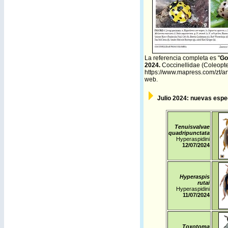
La referencia completa es
"
Go
2024.
Coccinellidae (Coleopter
https://www.mapress.com/zt/ar
web.
Julio
2024: nuevas espec
Tenuisvalvae
quadripunctata
Hyperaspidini
12/07/2024
Hyperaspis
rutai
Hyperaspidini
11/07/2024
Toxotoma