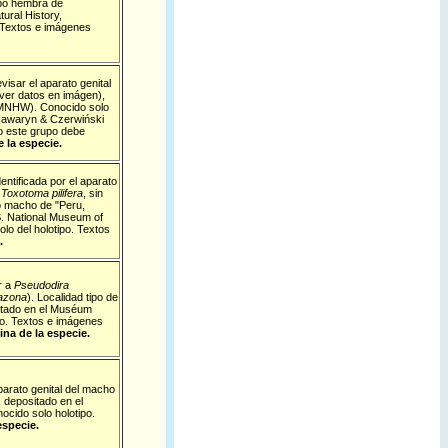
ipo hembra de
ural History,
. Textos e imágenes
visar el aparato genital
(ver datos en imágen),
 (MNHW). Conocido solo
zawaryn & Czerwiński
o este grupo debe
 la especie.
entificada por el aparato
e
Toxotoma pilifera
, sin
 macho de "Peru,
S. National Museum of
lo del holotipo. Textos
.
r a
Pseudodira
azona
).
Localidad tipo de
tado en el
Muséum
ipo. Textos e imágenes
ina de la especie.
parato genital del macho
, depositado en el
ocido solo holotipo.
especie.