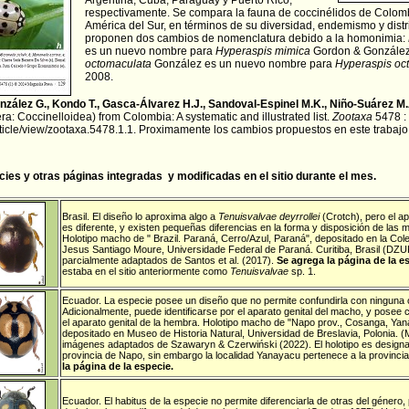
Argentina, Cuba, Paraguay y Puerto Rico,
respectivamente. Se compara la fauna de coccinélidos de Colomb
América del Sur, en términos de su diversidad, endemismo y distr
proponen dos cambios de nomenclatura debido a la homonimia:
es un nuevo nombre para
Hyperaspis mimica
Gordon & González
octomaculata
González es un nuevo nombre para
Hyperaspis oc
2008.
nzález G., Kondo T., Gasca-Álvarez H.J., Sandoval-Espinel M.K., Niño-Suárez 
a: Coccinelloidea) from Colombia: A systematic and illustrated list.
Zootaxa
5478 : 
ticle/view/zootaxa.5478.1.1
. Proximamente los cambios propuestos en este trabajo s
ies y otras páginas integradas y modificadas en el sitio durante el mes.
Brasil
. El diseño lo aproxima algo a
Tenuisvalvae deyrrollei
(Crotch), pero el ap
es diferente, y existen pequeñas diferencias en la forma y disposición de las
Holotipo macho de " Brazil. Paraná, Cerro/Azul, Paraná", depositado en la Co
Jesus Santiago Moure, Universidade Federal de Paraná. Curitiba, Brasil (DZU
parcialmente adaptados de Santos et al. (2017).
Se agrega la página de la e
estaba en el sitio anteriormente como
Tenuisvalvae
sp. 1.
Ecuador
. La especie posee un diseño que no permite confundirla con ninguna o
Adicionalmente, puede identificarse por el aparato genital del macho, y posee 
el aparato genital de la hembra. Holotipo macho de "Napo prov., Cosanga, Ya
depositado en Museo de Historia Natural, Universidad de Breslavia, Polonia.
imágenes adaptados de Szawaryn & Czerwiński (2022). El holotipo es designad
provincia de Napo, sin embargo la localidad Yanayacu pertenece a la provinci
la página de la especie.
Ecuador
. El habitus de la especie no permite diferenciarla de otras del género, 