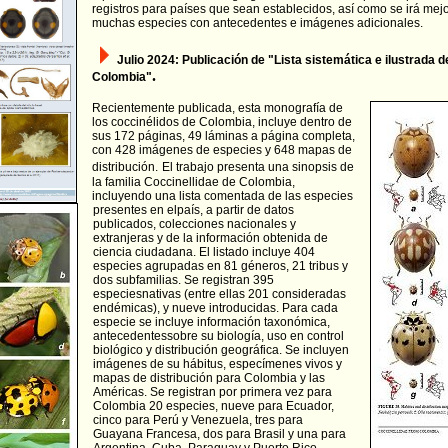
registros para países que sean establecidos, así como se irá me
muchas especies con antecedentes e imágenes adicionales.
Julio 2024:
Publicación de "Lista sistemática e ilustrada d
.
Colombia"
Recientemente publicada, esta monografía de
los coccinélidos de Colombia, incluye dentro de
sus 172 páginas, 49 láminas a página completa,
con 428 imágenes de especies y 648 mapas de
distribución.
El trabajo presenta una sinopsis de
la familia Coccinellidae de Colombia,
incluyendo una lista comentada de las especies
presentes en elpaís, a partir de
datos
publicados, colecciones nacionales y
extranjeras y de la información obtenida de
ciencia ciudadana. El listado incluye 404
especies agrupadas en 81 géneros, 21 tribus y
dos subfamilias. Se registran 395
especiesnativas (entre ellas 201 consideradas
endémicas), y nueve introducidas. Para cada
especie se incluye información taxonómica,
antecedentessobre su biología, uso en control
biológico y distribución geográfica. Se incluyen
imágenes de su hábitus, especímenes vivos y
mapas de distribución para Colombia y las
Américas. Se registran por primera vez para
Colombia 20 especies, nueve para Ecuador,
cinco para Perú y Venezuela, tres para
Guayana Francesa, dos para Brasil y una para