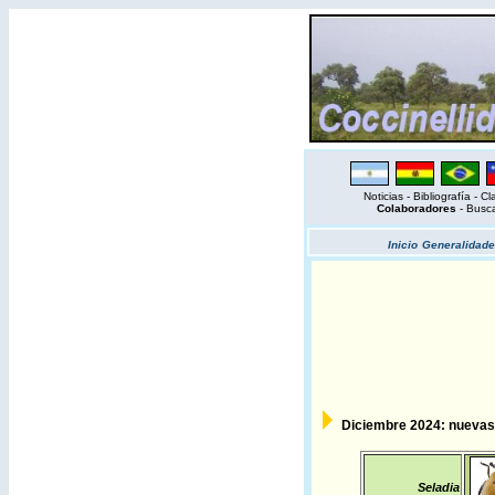
Noticias
-
Bibliografía
-
Cl
Colaboradores
-
Busc
Inicio
Generalidade
Diciembre 2024: nuevas 
Seladia