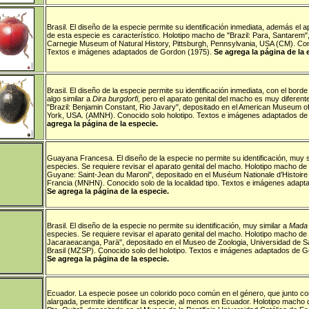
Brasil
.
El diseño de la especie permite su identificación inmediata, además el a
de esta especie es característico.
Holotipo macho de "Brazil: Para, Santarem
"
Carnegie Museum of Natural History, Pittsburgh, Pennsylvania, USA (CM).
Con
Textos e imágenes adaptados de Gordon (1975).
Se agrega la página de la 
Brasil
.
El diseño de la especie permite su identificación inmediata, con el borde l
algo similar a
Dira burgdorfi
, pero el aparato genital del macho es muy diferent
"Brazil: Benjamin Constant, Rio Javary
", depositado en el American Museum of
York, USA. (AMNH).
Conocido solo holotipo. Textos e imágenes adaptados d
agrega la página de la especie.
Guayana Francesa
.
El diseño de la especie no permite su identificación, muy s
especies. Se requiere revisar el aparato genital del macho.
Holotipo macho de 
Guyane: Saint-Jean du Maroni
", depositado en el Muséum Nationale d’Histoire 
Francia (MNHN).
Conocido solo de la localidad tipo. Textos e imágenes adap
Se agrega la página de la especie.
Brasil
.
El diseño de la especie no permite su identificación, muy similar a
Mada
especies. Se requiere revisar el aparato genital del macho.
Holotipo macho de "
Jacaraeacanga, Parä
", depositado en el Museo de Zoologia, Universidad de S
Brasil (MZSP). Conocido solo del holotipo.
Textos e imágenes adaptados de Go
Se agrega la página de la especie.
Ecuador
.
La especie posee un colorido poco común en el género, que junto co
alargada, permite identificar la especie, al menos en Ecuador.
Holotipo macho d