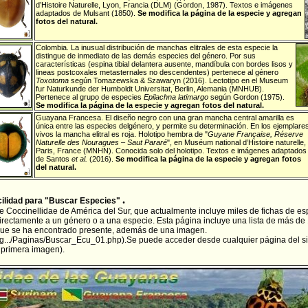
d’Histoire Naturelle, Lyon, Francia (DLM) (Gordon, 1987). Textos e imágenes
adaptados de Mulsant (1850).
Se modifica la página de la especie y agregan
fotos del natural.
Colombia
. La inusual distribución de manchas elitrales de esta especie la
distingue de inmediato de las demás especies del género. Por sus
características (espina tibial delantera ausente, mandíbula con bordes lisos y
lineas postcoxales metasternales no descendentes) pertenece al género
Toxotoma
según Tomazewska & Szawaryn (2016). Lectotipo en el Museum
fur Naturkunde der Humboldt Universitat, Berlin, Alemania (MNHUB).
Pertenece al grupo de especies
Epilachna latimargo
según Gordon (1975).
Se modifica la página de la especie y agregan fotos del natural.
Guayana Francesa
. El diseño negro con una gran mancha central amarilla es
única entre las especies delgénero, y permite su determinación. En los ejemplare
vivos la mancha elitral es roja. Holotipo hembra de "
Guyane Française, Réserve
Naturelle des Nouragues – Saut Pararé
", en Muséum national d’Histoire naturelle,
Paris, France (MNHN). Conocida solo del holotipo. Textos e imágenes adaptados
de Santos
et al.
(2016).
Se modifica la página de la especie y agregan fotos
del natural.
.
cilidad para "Buscar Especies"
 se Coccinellidae de América del Sur, que actualmente incluye miles de fichas de 
irectamente a un género o a una especie. Esta página incluye una lista de más de
 que se ha encontrado presente, además de una imagen.
pag.../Paginas/Buscar_Ecu_01.php
).Se puede acceder desde cualquier página del sit
n primera imagen).