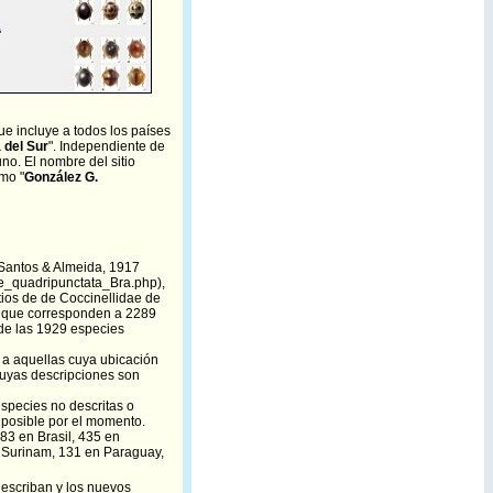
que incluye a todos los países
 del Sur
". Independiente de
no. El nombre del sitio
omo "
González G.
Santos & Almeida, 1917
ae_quadripunctata_Bra.php
),
tios de de Coccinellidae de
s, que corresponden a 2289
 de las 1929 especies
n a aquellas cuya ubicación
 cuyas descripciones son
especies no descritas o
 posible por el momento.
783 en Brasil, 435 en
Surinam, 131 en Paraguay,
describan y los nuevos