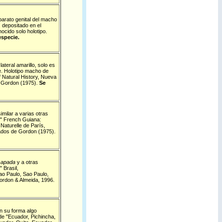
parato genital del macho
, depositado en el
ocido solo holotipo.
especie.
ateral amarillo, solo es
e.
Holotipo macho de
 Natural History, Nueva
e Gordon (1975).
Se
imilar a varias otras
" French Guiana:
Naturelle de París,
tados de Gordon (1975).
 apada
y a otras
 Brasil,
ao Paulo, Sao Paulo,
rdon & Almeida, 1996.
n su forma algo
e "Ecuador, Pichincha,