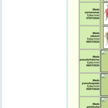
Mada
santaremae
Epilachnini
07/07/2024
Mada
rabauti
Epilachnini
06/07/2024
Mada
pseudofraterna
Epilachnini
06/07/2024
Mada
pseudoapada
Epilachnini
05/07/2024
Mada
pichincha