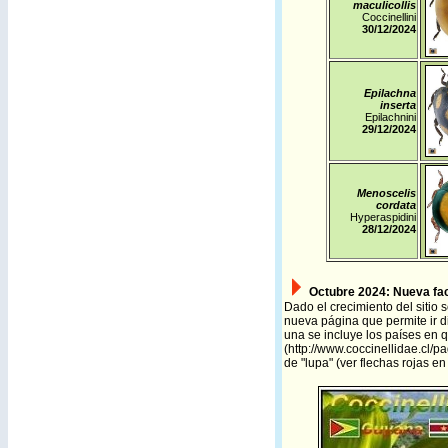
maculicollis
Coccinellini
30/12/2024
Epilachna
inserta
Epilachnini
29/12/2024
Menoscelis
cordata
Hyperaspidini
28/12/2024
Octubre 2024:
Nueva fa
Dado el crecimiento del sitio
nueva página que permite ir d
una se incluye los países en
(
http://www.coccinellidae.cl/
de "lupa" (ver flechas rojas e