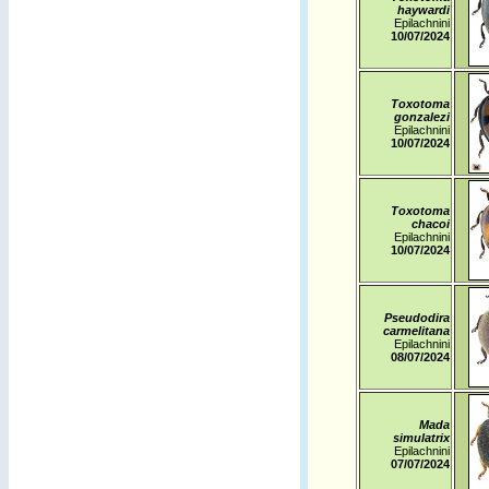
haywardi
Epilachnini
10/07/2024
Toxotoma
gonzalezi
Epilachnini
10/07/2024
Toxotoma
chacoi
Epilachnini
10/07/2024
Pseudodira
carmelitana
Epilachnini
08/07/2024
Mada
simulatrix
Epilachnini
07/07/2024