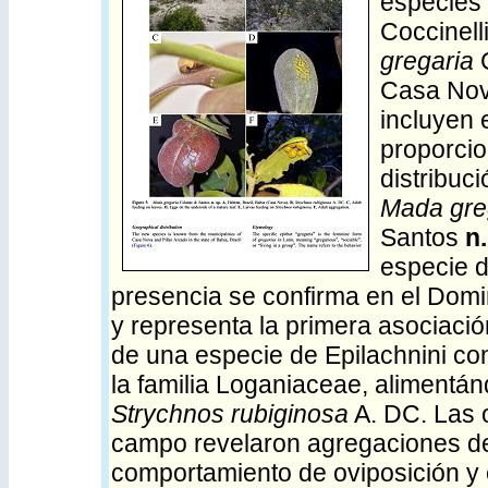
especies
Coccinell
gregaria
C
Casa Nova
incluyen 
proporci
distribuci
Mada gre
Santos
n.
especie d
presencia se confirma en el Domi
y representa la primera asociac
de una especie de Epilachnini c
la familia Loganiaceae, alimentá
Strychnos rubiginosa
A. DC. Las 
campo revelaron agregaciones de
comportamiento de oviposición y 