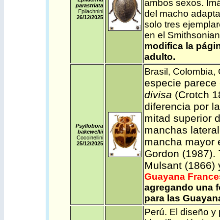
ambos sexos. Imá
parastriata
Epilachnini
del macho adapt
26/12/2025
solo tres ejemplar
en el Smithsoni
modifica la pági
adulto.
Brasil
,
Colombia
,
especie parece
divisa
(Crotch 18
diferencia por 
mitad superior d
Psyllobora
manchas lateral
bakewellii
Coccinellini
mancha mayor
25/12/2025
Gordon (1987). 
Mulsant (1866) 
Guayana France
agregando una fo
para las Guayan
Perú
.
El diseño y