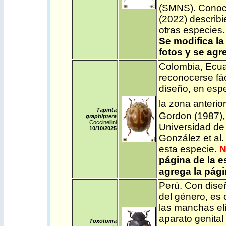
(SMNS).
Conocid
(2022) describ
otras especies.
Se modifica la
fotos y se agr
Colombia
,
Ecu
reconocerse fác
diseño, en esp
la zona anterior 
Tapirita
Gordon (1987),
graphiptera
Coccinellini
Universidad de
10/10/2025
González et al.
esta especie.
N
página de la 
agrega la pági
Perú
.
Con diseñ
del género,
es 
las manchas elit
aparato genita
Toxotoma