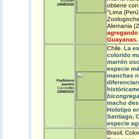
Scymnini
obtiene con
24/08/2025
"Lima (Perú
Zoologische
Alemania (
agregando 
Guayanas.
Chile.
La es
colorido m
marrón oscu
especie má
manchas n
Psyllobora
diferenciar
pauline
Coccinellini
históricam
23/08/2025
bicongrega
macho desc
Holotipo en
Santiago, 
especie
ag
Brasil
,
Colo