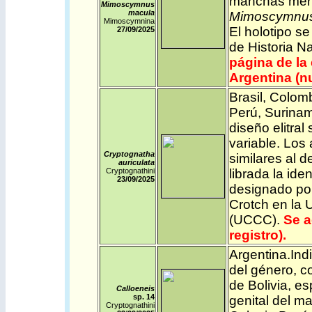
manchas meno
Mimoscymnus
macula
Mimoscymnus 
Mimoscymnina
El holotipo s
27/09/2025
de Historia N
página de la
Argentina (nu
Brasil
,
Colom
Perú
,
Surina
diseño elitral
variable. Los
Cryptognatha
similares al 
auriculata
Cryptognathini
librada la ide
23/09/2025
designado por
Crotch en la 
(UCCC).
Se a
registro).
Argentina
.
Ind
del género, 
de Bolivia, es
Calloeneis
sp. 14
genital del m
Cryptognathini