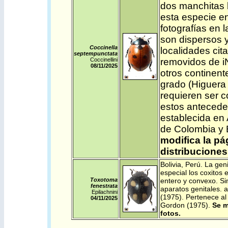
dos manchitas b
esta especie e
fotografías en l
son dispersos 
Coccinella
localidades cit
septempunctata
Coccinellini
removidos de iN
08/11/2025
otros continent
grado (Higuera
requieren ser c
estos antecede
establecida en
de Colombia y 
modifica la pá
distribuciones
Bolivia
,
Perú
.
La geni
especial los coxitos 
Toxotoma
entero y convexo. Si
fenestrata
aparatos genitales.
Epilachnini
(1975). Pertenece a
04/11/2025
Gordon (1975).
Se m
fotos
.