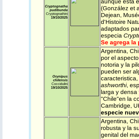
aunque esta es
Cryptognatha
(González et a
pudibunda
Cryptognathini
Dejean, Musé
19/10/2025
d'Histoire Nat
adaptados par
especia
Crypt
Se agrega la 
Argentina
,
Chi
por el aspect
notoria y la pi
pueden ser alg
Orynipus
caracteristica
chilensis
Coccidulini
ashworthi
, es
19/10/2025
larga y densa 
"Chile"en la c
Cambridge, U
especie nuev
Argentina
,
Chi
robusta y la s
genital del m