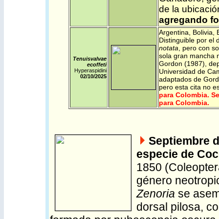
de la ubicación
agregando fot
Argentina
,
Bolivia
,
Distinguible por el 
notata
, pero con so
sola gran mancha n
Tenuisvalvae
Gordon (1987), dep
ecoffeti
Hyperaspidini
Universidad de Ca
02/10/2025
adaptados de Gordon
pero esta cita no 
para Colombia. Se
para Colombia.
Septiembre 
especie de Cocc
1850 (Coleoptera
género neotropic
Zenoria
se aseme
dorsal pilosa, c