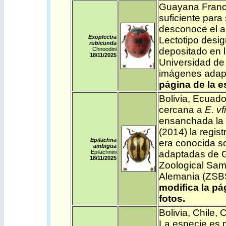
Guayana Fran
suficiente para 
desconoce el a
Exoplectra
Lectotipo desi
rubicunda
Chnoodini
depositado en l
18/11/2025
Universidad de
imágenes adapt
página de la 
Bolivia
,
Ecuado
cercana a
E. vf
ensanchada la 
(2014) la regis
Epilachna
era conocida so
ambigua
Epilachnini
adaptadas de G
18/11/2025
Zoological Sam
Alemania (ZSB
modifica la pá
fotos
.
Bolivia
,
Chile
,
C
La especie es 