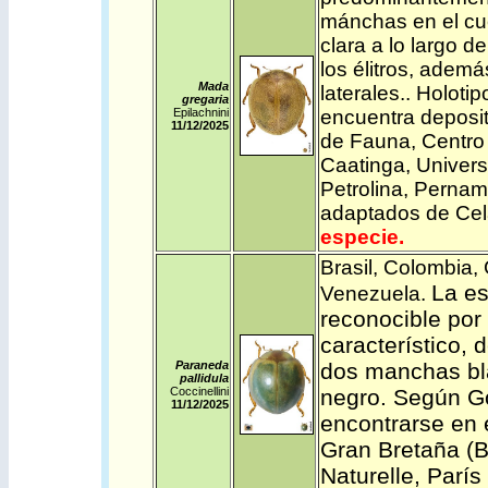
mánchas en el cu
clara a lo largo d
los élitros, adem
Mada
laterales..
Holotip
gregaria
Epilachnini
encuentra deposit
11/12/2025
de Fauna, Centro
Caatinga, Univers
Petrolina, Perna
adaptados de Cela
especie.
Brasil
,
Colombia
,
La es
Venezuela
.
reconocible por
característico, 
Paraneda
dos manchas bl
pallidula
Coccinellini
negro. Según Go
11/12/2025
encontrarse en 
Gran Bretaña (
Naturelle, Parí