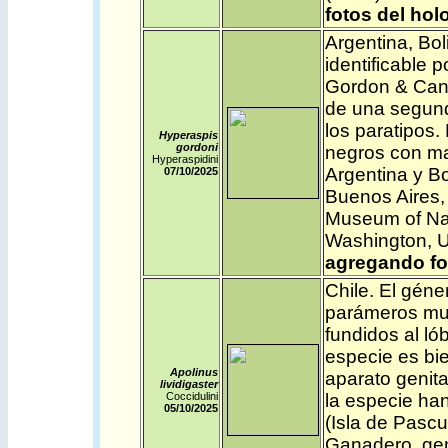
fotos del holo
Argentina
,
Bol
identificable 
Gordon & Can
de una segund
los paratipos.
Hyperaspis
gordoni
negros con ma
Hyperaspidini
Argentina y Bo
07/10/2025
Buenos Aires, 
Museum of Natu
Washington,
agregando fot
Chile
.
El géner
parámeros muy
fundidos al ló
especie es bie
Apolinus
aparato genit
lividigaster
Coccidulini
la especie ha
05/10/2025
(Isla de Pascu
Ganadero, gen