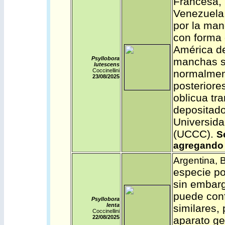
Francesa
,
Venezuela
por la man
con forma 
América de
Psyllobora
manchas su
lutescens
Coccinellini
normalmen
23/08/2025
posteriore
oblicua tr
depositado
Universida
(UCCC).
S
agregando 
Argentina
,
B
especie po
sin embarg
puede con
Psyllobora
lenta
similares, 
Coccinellini
22/08/2025
aparato ge