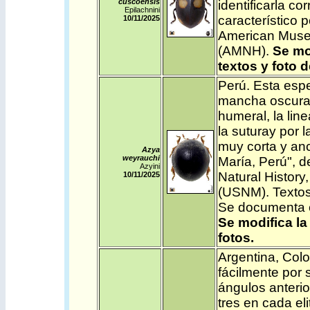
cuscoensis
identificarla c
Epilachnini
característico 
10/11/2025
American Museu
(AMNH).
Se mo
textos y foto 
Perú
.
Esta espe
mancha oscura e
humeral, la line
la suturay por l
muy corta y anc
Azya
weyrauchi
María, Perú", 
Azyini
Natural History
10/11/2025
(USNM). Textos
Se documenta el
Se modifica la
fotos
.
Argentina
,
Col
fácilmente por 
ángulos anterior
tres en cada el