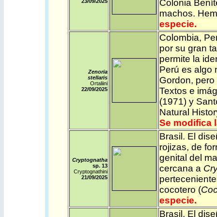
Colonia Benít
23/09/2025
machos. Hem
especie.
Colombia
,
Pe
por su gran t
permite la ide
Perú es algo 
Zenoria
stellaris
Gordon, pero 
Ortaliini
Textos e imá
22/09/2025
(1971) y Sant
Natural Hist
Se modifica 
Brasil
.
El dise
rojizas, de fo
genital del m
Cryptognatha
sp. 13
cercana a
Cry
Cryptognathini
perteceniente
21/09/2025
cocotero (
Coc
especie.
Brasil
.
El dise