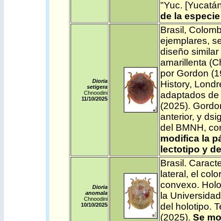
"Yuc. [Yucatá
de la especie
Brasil
,
Colomb
ejemplares, s
diseño similar
amarillenta (
por Gordon (1
Dioria
History, Lond
setigera
Chnoodini
adaptados de 
11/10/2025
(2025). Gordon
anterior, y dsi
del BMNH, con
modifica la p
lectotipo y d
Brasil
.
Caracter
lateral, el co
convexo.
Holo
Dioria
anomala
la Universida
Chnoodini
del holotipo.
T
10/10/2025
(2025).
Se mo