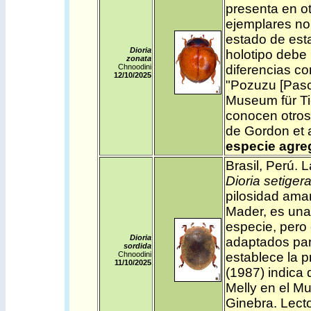
presenta en ot
ejemplares no
estado de esta
Dioria
holotipo debe 
zonata
Chnoodini
diferencias co
12/10/2025
"Pozuzu [Pasco
Museum für Ti
conocen otros
de Gordon et a
especie agreg
Brasil
,
Perú
.
L
Dioria setiger
pilosidad amar
Mader, es una
especie, pero
Dioria
adaptados par
sordida
Chnoodini
establece la p
11/10/2025
(1987) indica 
Melly en el Mu
Ginebra. Lecto