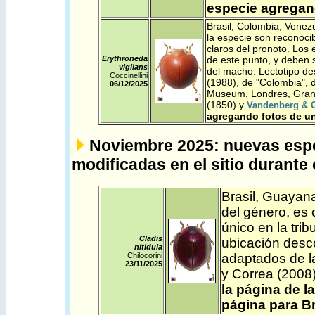
especie agregand
Brasil
,
Colombia
,
Venez
la especie son reconocib
claros del pronoto. Los
Erythroneda
de este punto, y deben 
vigilans
del macho.
Lectotipo d
Coccinellini
(1988), de "Colombia", d
06/12/2025
Museum, Londres, Gra
(1850) y
Vandenberg & 
agregando fotos de un
Noviembre 2025: nuevas espe
modificadas en el sitio durante 
Brasil
,
Guayana
del género, es 
único en la trib
Cladis
ubicación desc
nitidula
Chilocorini
adaptados de l
23/11/2025
y Correa (2008
la página de l
página para B