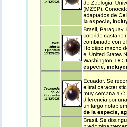
de Zoologia, Univ
14/12/2025
(MZSP). Conocido 
adaptados de Cela
la especie, incl
Brasil
,
Paraguay
.
colorido castaño r
combinado con el á
Mada
adusta
Holotipo macho de
Epilachnini
el United States N
13/12/2025
Washington, DC,
especie, incluye
Ecuador
.
Se recon
elitral caracteris
Cycloneda
sp. 22
muy cercana a
C. 
Coccinellini
diferencia por una
13/12/2025
un largo notable
de la especie, a
Brasil
. Se disting
predominantement