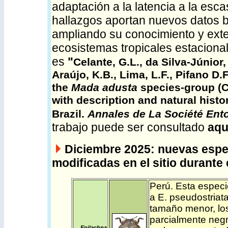
adaptación a la latencia a la esc
hallazgos aportan nuevos datos b
ampliando su conocimiento y exte
ecosistemas tropicales estacional
es
"
Celante, G.L., da Silva-Júnior,
Araújo, K.B., Lima, L.F., Pifano D.F
the
Mada adusta
species-group (Co
with description and natural hist
Brazil.
Annales de La Société Ent
trabajo puede ser consultado
aqu
Diciembre 2025: nuevas espe
modificadas en el sitio durante 
Perú
.
Esta especi
a E. pseudostriata
tamaño menor, los
parcialmente negr
Epilachna