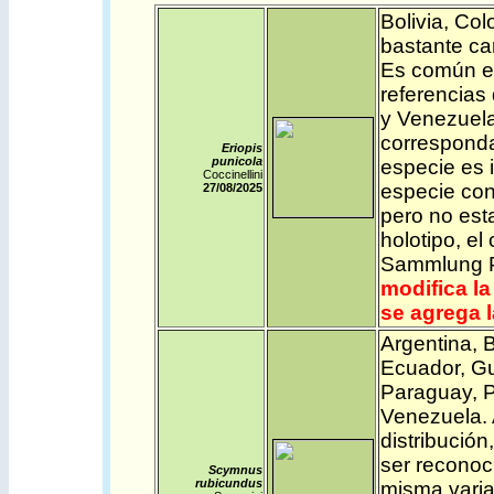
Bolivia
,
Col
bastante ca
Es común e
referencias
y Venezuela
corresponda
Eriopis
punicola
especie es 
Coccinellini
especie con
27/08/2025
pero no est
holotipo, e
Sammlung Pe
modifica la
se agrega 
Argentina
,
B
Ecuador
,
Gu
Paraguay
,
Venezuela.
distribución
ser reconoc
Scymnus
rubicundus
misma variab