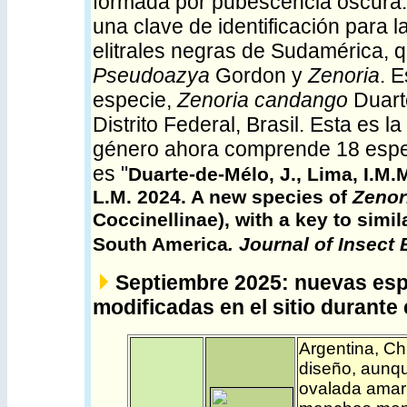
formada por pubescencia oscura. P
una clave de identificación para
elitrales negras de Sudamérica, 
Pseudoazya
Gordon y
Zenoria
. 
especie,
Zenoria candango
Duart
Distrito Federal, Brasil. Esta es l
género ahora comprende 18 especi
es "
Duarte-de-Mélo, J., Lima, I.M.
L.M. 2024. A new species of
Zenor
Coccinellinae), with a key to simi
South America
. Journal of Insect
Septiembre 2025: nuevas esp
modificadas en el sitio durante 
Argentina
,
Ch
diseño, aunqu
ovalada amari