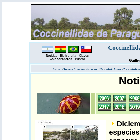
Coccinellid
Noticias
-
Bibliografía
-
Claves
Colaboradores
-
Buscar
Guille
Inicio
Generalidades
Buscar
Sticholotidinae
Coccidulin
Noti
Diciem
especie