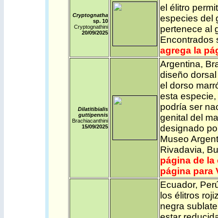
el élitro perm
Cryptognatha
especies del g
sp. 10
Cryptognathini
pertenece al g
20/09/2025
Encontrados s
agrega la pá
Argentina
,
Bra
diseño dorsal
el dorso marró
esta especie,
podría ser na
Dilatitibialis
guttipennis
genital del m
Brachiacanthini
designado por
15/09/2025
Museo Argent
Rivadavia, Bu
página de la
página para 
Ecuador
,
Per
los élitros ro
negra sublate
estar reducida