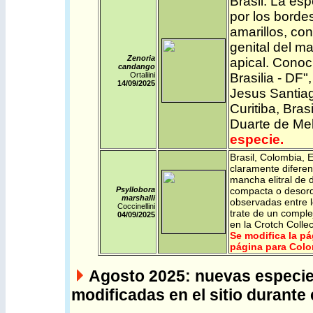
Brasil
. La esp
por los bordes
amarillos, con
genital del m
Zenoria
apical. Conoc
candango
Ortaliini
Brasilia - DF
14/09/2025
Jesus Santia
Curitiba, Bra
Duarte de Mel
especie.
Brasil
,
Colombia
,
E
claramente diferenc
mancha elitral de 
Psyllobora
compacta o desorde
marshalli
observadas entre 
Coccinellini
trate de un comple
04/09/2025
en la Crotch Colle
Se modifica la pá
página para Colo
Agosto 2025: nuevas especie
modificadas en el sitio durante 