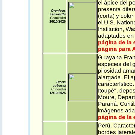
el ápice del pe
presenta difer
Orynipus
ashworthi
(corta) y color
Coccidulini
el U.S. Nation
16/10/2025
Institution, 
adaptados en 
página de la 
página para A
Guayana Fra
especies del g
pilosidad amar
alargada. El 
Dioria
característic
robusta
Chnoodini
Itoupé", depo
12/10/2025
Moure, Depart
Paraná, Curiti
imágenes adap
página de la 
Perú
.
Caracter
bordes lateral