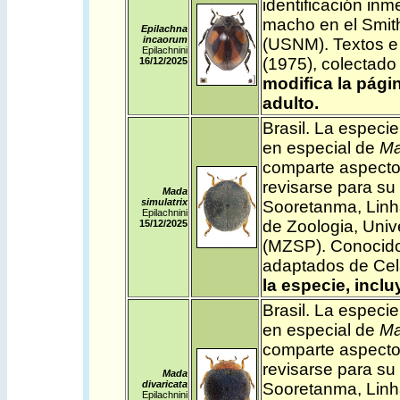
identificación in
macho en el Smi
Epilachna
incaorum
(USNM). Textos 
Epilachnini
(1975), colectad
16/12/2025
modifica la pági
adulto.
Brasil
. La especie
en especial de
Ma
comparte aspectos
revisarse para su 
Mada
simulatrix
Sooretanma, Linha
Epilachnini
de Zoologia, Univ
15/12/2025
(MZSP). Conocido 
adaptados de Cela
la especie, incl
Brasil
. La especie
en especial de
Ma
comparte aspectos
revisarse para su 
Mada
divaricata
Sooretanma, Linha
Epilachnini