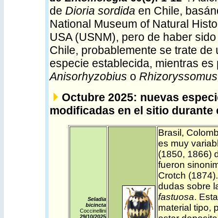
de
Dioria sordida
en Chile, basán
National Museum of Natural Histor
USA (USNM), pero de haber sido 
Chile, probablemente se trate de 
especie establecida, mientras es 
Anisorhyzobius
o
Rhizoryssomus
Octubre 2025: nuevas especi
modificadas en el sitio durante 
Brasil
,
Colomb
es muy variabl
(1850, 1866) 
fueron sinoni
Crotch (1874)
dudas sobre l
fastuosa
. Est
Seladia
bicincta
material tipo,
Coccinellini
29/10/2025