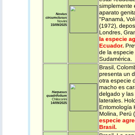
simplemente e
aparato genit
Novius
circumclusus
"Panamá, Vol
Noviini
(1972), depos
15/09/2025
Londres, Gra
la especie
ag
Ecuador.
Pre
de la especie
Sudamérica.
Brasil
,
Colom
presenta un d
otra especie d
macho es cara
Harpasus
delgado y las
quadrifolium
Chilocorini
laterales. Ho
14/09/2025
Entomología K
Molina, Perú
especie
agre
Brasil.