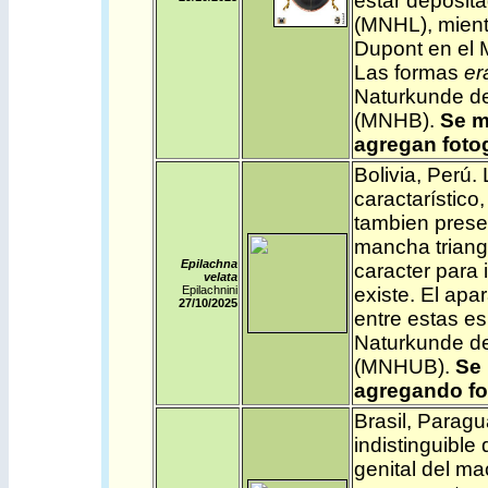
estar deposit
(MNHL), mient
Dupont en el 
Las formas
er
Naturkunde de
(MNHB).
Se m
agregan fotog
Bolivia
,
Perú
.
caractarístico,
tambien prese
mancha triang
Epilachna
caracter para 
velata
Epilachnini
existe. El apa
27/10/2025
entre estas e
Naturkunde de
(MNHUB).
Se 
agregando fo
Brasil
,
Paragu
indistinguible
genital del ma