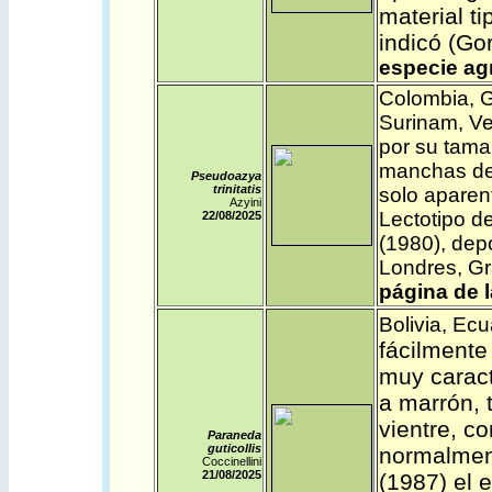
material t
indicó (Go
especie
ag
Colombia
,
G
Surinam
,
Ve
por su tamaño
manchas de
Pseudoazya
trinitatis
solo aparen
Azyini
Lectotipo d
22/08/2025
(1980), dep
Londres, G
página de 
Bolivia
,
Ecu
fácilmente
muy caract
a marrón, 
vientre, c
Paraneda
guticollis
normalmen
Coccinellini
21/08/2025
(1987) el 