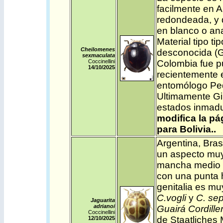
facilmente en A
redondeada, y d
en blanco o anar
Material tipo ti
Cheilomenes
desconocida (Go
sexmaculata
Coccinellini
Colombia fue p
14/10/2025
recientemente e
entomólogo Pe
Ultimamente Gin
estados inmadu
modifica la pá
para Bolivia..
Argentina
,
Brasi
un aspecto muy
mancha medio s
con una punta h
genitalia es mu
C.vogli
y
C. se
Jaguarita
adrianoi
Guairá Cordille
Coccinellini
de Staatliches
12/10/2025