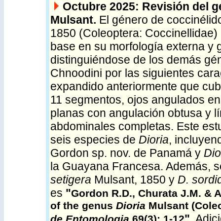
Octubre 2025: Revisión del g
Mulsant.
El género de coccinéli
1850 (Coleoptera: Coccinellidae)
base en su morfología externa y g
distinguiéndose de los demás géne
Chnoodini por las siguientes carac
expandido anteriormente que cubr
11 segmentos, ojos angulados en l
planas con angulación obtusa y l
abdominales completas. Este estud
seis especies de
Dioria
, incluye
Gordon sp. nov. de Panamá y
Dio
la Guayana Francesa. Además, se
setigera
Mulsant, 1850 y
D. sordi
es
"
Gordon R.D., Churata J.M. & A
of the genus
Dioria
Mulsant (Coleo
"
. Adic
de Entomologia
69(3): 1-12